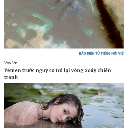
Sức khỏe
Đời sống
Dinh dưỡng - món ngon
Nhà đẹp
Cây thuốc
Blog
Sản phụ khoa
Tình yêu - Gia đình
Nhi khoa
Nam khoa
Làm đẹp - giảm cân
Phòng mạch online
Ăn sạch sống khỏe