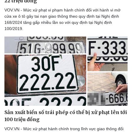
22 triệu đồng
VOV.VN - Mức xử phạt vi phạm hành chính đối với hành vi mở
cửa xe ô tô gây tai nạn giao thông theo quy định tại Nghị định
168/2024 tăng gấp nhiều lần so với quy định tại Nghị định
100/2019.
Du lịch
Podcast
Tư vấn
Câu chuyện thời sự
Săn Tour
Đọc truyện đêm khuya
check-in
Cửa sổ tình yêu
Kể chuyện cho bé
Hạt giống tâm hồn
Sản xuất biển số trái phép có thể bị xử phạt lên tới
100 triệu đồng
VOV.VN - Mức xử phạt hành chính trong lĩnh vực giao thông đối