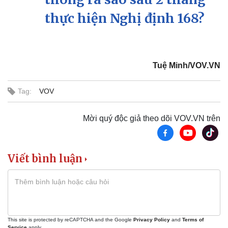
thực hiện Nghị định 168?
Tuệ Minh/VOV.VN
Tag:
VOV
Mời quý độc giả theo dõi VOV.VN trên
Viết bình luận
Thể thao
Ô tô - Xe máy
Bóng đá
Ô tô
Lịch thi đấu bóng đá
Xe máy
Thế giới thể thao
Tư vấn
eSports
This site is protected by reCAPTCHA and the Google
Privacy Policy
and
Terms of
Hậu trường
Service
apply.