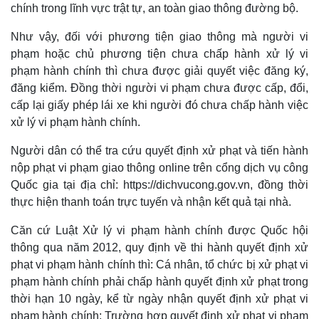
chính trong lĩnh vực trật tự, an toàn giao thông đường bộ.
Như vậy, đối với phương tiện giao thông mà người vi
Kinh tế
Thị trường
phạm hoặc chủ phương tiện chưa chấp hành xử lý vi
Bất động sản
Giá vàng
phạm hành chính thì chưa được giải quyết việc đăng ký,
Khởi nghiệp
Tiêu dùng
đăng kiểm. Đồng thời người vi phạm chưa được cấp, đổi,
Tỷ giá
cấp lại giấy phép lái xe khi người đó chưa chấp hành việc
Chứng khoán
Giá cà phê
xử lý vi phạm hành chính.
Người dân có thể tra cứu quyết định xử phạt và tiến hành
nộp phạt vi phạm giao thông online trên cổng dịch vụ công
Quốc gia tại địa chỉ: https://dichvucong.gov.vn, đồng thời
thực hiện thanh toán trực tuyến và nhận kết quả tại nhà.
Căn cứ Luật Xử lý vi phạm hành chính được Quốc hội
thông qua năm 2012, quy định về thi hành quyết định xử
phạt vi phạm hành chính thì: Cá nhân, tổ chức bị xử phạt vi
phạm hành chính phải chấp hành quyết định xử phạt trong
thời hạn 10 ngày, kể từ ngày nhận quyết định xử phạt vi
phạm hành chính; Trường hợp quyết định xử phạt vi phạm