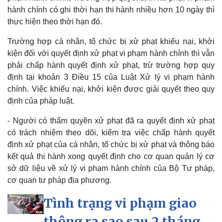
hành chính có ghi thời hạn thi hành nhiều hơn 10 ngày thì
thực hiện theo thời hạn đó.
Trường hợp cá nhân, tổ chức bị xử phạt khiếu nại, khởi
kiện đối với quyết định xử phạt vi phạm hành chính thì vẫn
phải chấp hành quyết định xử phạt, trừ trường hợp quy
định tại khoản 3 Điều 15 của Luật Xử lý vi phạm hành
chính. Việc khiếu nại, khởi kiện được giải quyết theo quy
định của pháp luật.
Pháp luật
Quân sự - Quốc phòng
- Người có thẩm quyền xử phạt đã ra quyết định xử phạt
Vụ án
Vũ khí
Tin nóng
Việt Nam
có trách nhiệm theo dõi, kiểm tra việc chấp hành quyết
Tư vấn luật
Phân tích
định xử phạt của cá nhân, tổ chức bị xử phạt và thông báo
kết quả thi hành xong quyết định cho cơ quan quản lý cơ
sở dữ liệu về xử lý vi phạm hành chính của Bộ Tư pháp,
cơ quan tư pháp địa phương.
Tình trạng vi phạm giao
thông ra sao sau 2 tháng