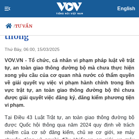
English
Không được cấp đổi bằng lái xe
khi chưa nộp phạt vi phạm giao
TƯ VẤN
/
thông
Thứ Bảy, 06:00, 15/03/2025
Chính trị
Xã hội
VOV.VN - Tổ chức, cá nhân vi phạm pháp luật về trật
Đảng
Tin 24h
tự, an toàn giao thông đường bộ mà chưa thực hiện
Tổ chức nhân sự
Dự báo thời tiết
xong yêu cầu của cơ quan nhà nước có thẩm quyền
Quốc hội
Giáo dục
về giải quyết vụ việc vi phạm hành chính trong lĩnh
Nhận diện sự thật
Dấu ấn VOV
vực trật tự, an toàn giao thông đường bộ thì chưa
Việc làm
được giải quyết việc đăng ký, đăng kiểm phương tiện
Biển đảo
vi phạm.
Tại Điều 43 Luật Trật tự, an toàn giao thông đường bộ
được Quốc hội thông qua năm 2024 quy định về trách
nhiệm của cơ sở đăng kiểm, chủ xe cơ giới, xe máy