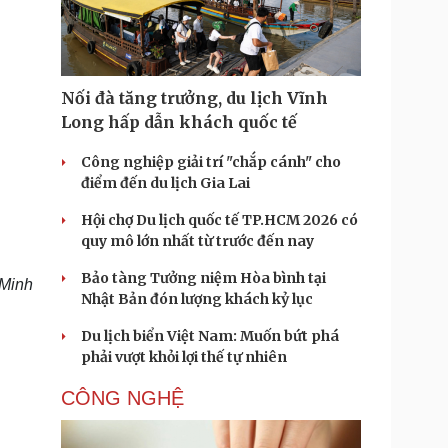
Doanh nghiệp 24h
Tin Công nghệ
Doanh nhân
Trải nghiệm
ì cộng đồng
Chuyển đổi số
Nối đà tăng trưởng, du lịch Vĩnh
u lịch
Podcast
Long hấp dẫn khách quốc tế
Tư vấn
Câu chuyện thời sự
Săn Tour
Đọc truyện đêm khuya
Công nghiệp giải trí "chắp cánh" cho
heck-in
Cửa sổ tình yêu
điểm đến du lịch Gia Lai
Kể chuyện cho bé
Hội chợ Du lịch quốc tế TP.HCM 2026 có
Hạt giống tâm hồn
quy mô lớn nhất từ trước đến nay
Bảo tàng Tưởng niệm Hòa bình tại
 Minh
Nhật Bản đón lượng khách kỷ lục
Du lịch biển Việt Nam: Muốn bứt phá
phải vượt khỏi lợi thế tự nhiên
CÔNG NGHỆ