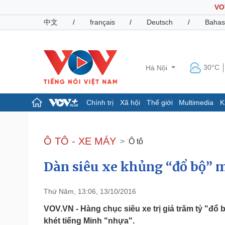
VO
中文
/
français
/
Deutsch
/
Bahas
30°C
Hà Nội
Chính trị
Xã hội
Thế giới
Multimedia
K
Chính trị
Xã hội
Đảng
Tin 24h
Ô TÔ - XE MÁY
Ô tô
Tổ chức nhân sự
Dự báo thời tiết
Quốc hội
Giáo dục
Dàn siêu xe khủng “đổ bộ” 
Nhận diện sự thật
Dấu ấn VOV
Việc làm
Biển đảo
Thứ Năm, 13:06, 13/10/2016
Pháp luật
Quân sự - Quốc phòng
VOV.VN - Hàng chục siêu xe trị giá trăm tỷ "đổ 
Vụ án
Vũ khí
khét tiếng Minh "nhựa".