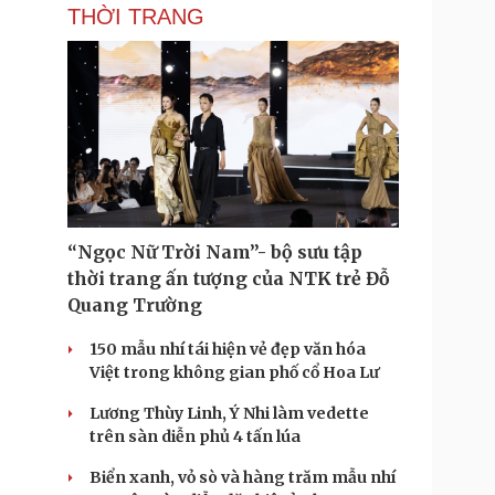
THỜI TRANG
“Ngọc Nữ Trời Nam”- bộ sưu tập
thời trang ấn tượng của NTK trẻ Đỗ
Quang Trường
150 mẫu nhí tái hiện vẻ đẹp văn hóa
Việt trong không gian phố cổ Hoa Lư
Lương Thùy Linh, Ý Nhi làm vedette
trên sàn diễn phủ 4 tấn lúa
Biển xanh, vỏ sò và hàng trăm mẫu nhí