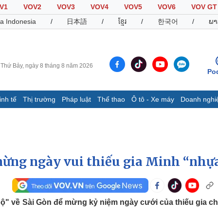
V1
VOV2
VOV3
VOV4
VOV5
VOV6
VOV GT
a Indonesia
/
日本語
/
ខ្មែរ
/
한국어
/
ພາ
Thứ Bảy, ngày 8 tháng 8 năm 2026
Po
inh tế
Thị trường
Pháp luật
Thể thao
Ô tô - Xe máy
Doanh nghi
Thế giới
Multimedia
K
Quan sát
Video
B
Cuộc sống đó đây
Ảnh
K
Hồ sơ
E-Magazine
mừng ngày vui thiếu gia Minh “nhự
Infographic
Thể thao
Ô tô - Xe máy
D
bộ" về Sài Gòn để mừng kỷ niệm ngày cưới của thiếu gia ch
Bóng đá
Ô tô
T