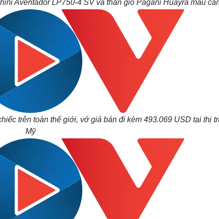
ghini Aventador LP750-4 SV và thần gió Pagani Huayra màu ca
hiếc trên toàn thế giới, vớ giá bán đi kèm 493.069 USD tại thị 
Mỹ