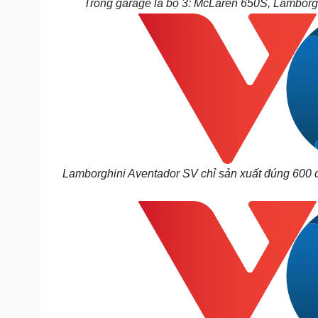
Trong garage là bộ 3: McLaren 650S, Lambor
Lamborghini Aventador SV
chỉ sản xuất đúng 600 c