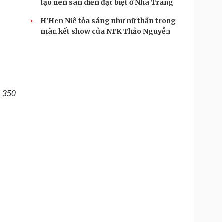
tạo nên sàn diễn đặc biệt ở Nha Trang
H'Hen Niê tỏa sáng như nữ thần trong
màn kết show của NTK Thảo Nguyễn
n 350