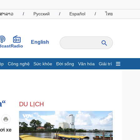
ສາລາວ
/
Русский
/
Español
/
ไทย
English
dcast
Radio
ệp
Công nghệ
Sức khỏe
Đời sống
Văn hóa
Giải trí
inh tế
Thị trường
ất động sản
Giá vàng
hởi nghiệp
Tiêu dùng
Tỷ giá
a“
DU LỊCH
Chứng khoán
Giá cà phê
oanh nghiệp
Công nghệ
ơi xe
hông tin doanh nghiệp
Sành điệu