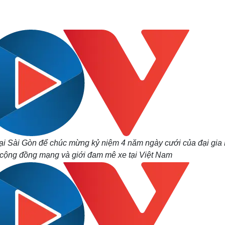
Lịch thi đấu bóng đá
Xe máy
Thế giới thể thao
Tư vấn
eSports
V
Hậu trường
Văn hóa
Giải trí
D
Sân khấu - Điện ảnh
Nghệ sĩ
Văn học
Thời trang
Âm nhạc
Sao Việt
c
Di sản
p tại Sài Gòn để chúc mừng kỷ niệm 4 năm ngày cưới của đại gia
 cộng đồng mạng và giới đam mê xe tại Việt Nam