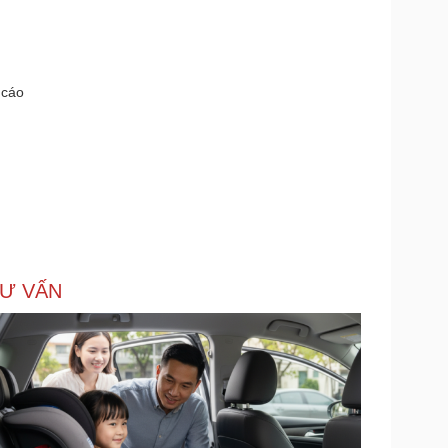
 cáo
Ư VẤN