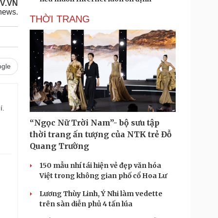
OV.VN
news.
THỜI TRANG
gle
í.
“Ngọc Nữ Trời Nam”- bộ sưu tập
thời trang ấn tượng của NTK trẻ Đỗ
Quang Trường
150 mẫu nhí tái hiện vẻ đẹp văn hóa
Việt trong không gian phố cổ Hoa Lư
Lương Thùy Linh, Ý Nhi làm vedette
trên sàn diễn phủ 4 tấn lúa