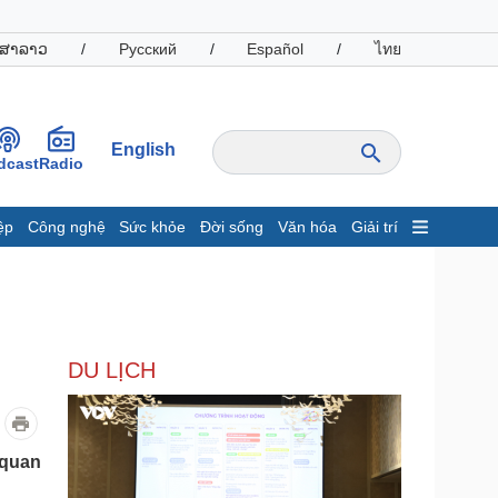
ສາລາວ
/
Русский
/
Español
/
ไทย
English
dcast
Radio
ệp
Công nghệ
Sức khỏe
Đời sống
Văn hóa
Giải trí
inh tế
Thị trường
ất động sản
Giá vàng
hởi nghiệp
Tiêu dùng
Tỷ giá
DU LỊCH
Chứng khoán
Giá cà phê
oanh nghiệp
Công nghệ
 quan
hông tin doanh nghiệp
Sành điệu