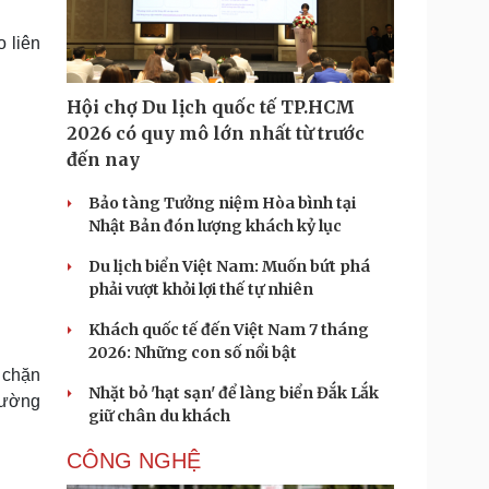
Doanh nghiệp 24h
Tin Công nghệ
Doanh nhân
Trải nghiệm
 liên
ì cộng đồng
Chuyển đổi số
Hội chợ Du lịch quốc tế TP.HCM
u lịch
Podcast
2026 có quy mô lớn nhất từ trước
Tư vấn
Câu chuyện thời sự
đến nay
Săn Tour
Đọc truyện đêm khuya
heck-in
Cửa sổ tình yêu
Bảo tàng Tưởng niệm Hòa bình tại
Kể chuyện cho bé
Nhật Bản đón lượng khách kỷ lục
Hạt giống tâm hồn
Du lịch biển Việt Nam: Muốn bứt phá
phải vượt khỏi lợi thế tự nhiên
Khách quốc tế đến Việt Nam 7 tháng
2026: Những con số nổi bật
 chặn
Nhặt bỏ 'hạt sạn' để làng biển Đắk Lắk
rường
giữ chân du khách
CÔNG NGHỆ