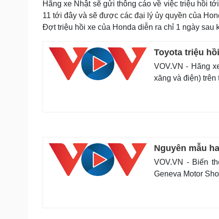
Hãng xe Nhật sẽ gửi thông cáo về việc triệu hồi t
11 tới đây và sẽ được các đại lý ủy quyền của Ho
Đợt triệu hồi xe của Honda diễn ra chỉ 1 ngày sau k
Toyota triệu hồi
VOV.VN - Hãng xe 
xăng và điện) trên t
Nguyên mẫu hat
VOV.VN - Biến th
Geneva Motor Show