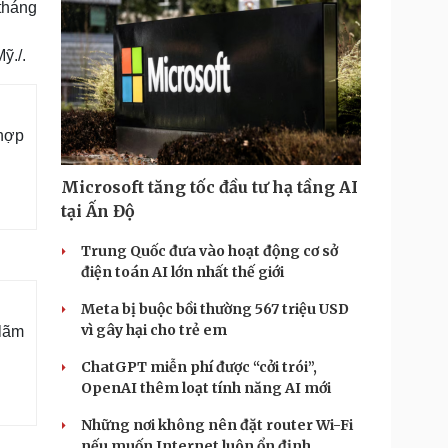
 tháng
ỹ./.
 hợp
Microsoft tăng tốc đầu tư hạ tầng AI
tại Ấn Độ
Trung Quốc đưa vào hoạt động cơ sở
điện toán AI lớn nhất thế giới
Meta bị buộc bồi thường 567 triệu USD
vì gây hại cho trẻ em
 lãm
ChatGPT miễn phí được “cởi trói”,
OpenAI thêm loạt tính năng AI mới
Những nơi không nên đặt router Wi-Fi
nếu muốn Internet luôn ổn định