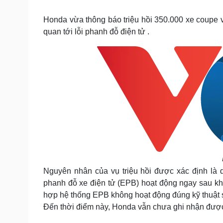
Tin nóng
Việt Nam
Tư vấn luật
Phân tích
Honda vừa thông báo triệu hồi 350.000 xe coupe v
quan tới lỗi phanh đỗ điện tử .
Sức khỏe
Đời sống
Dinh dưỡng - món ngon
Nhà đẹp
Cây thuốc
Blog
Sản phụ khoa
Tình yêu - Gia đình
Nhi khoa
Nam khoa
Làm đẹp - giảm cân
Phòng mạch online
Ăn sạch sống khỏe
Cải chính
Nguyên nhân của vụ triệu hồi được xác định là 
phanh đỗ xe điện tử (EPB) hoạt động ngay sau khi
hợp hệ thống EPB không hoạt động đúng kỹ thuật s
Đến thời điểm này, Honda vẫn chưa ghi nhận được b