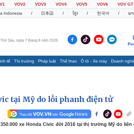
V1
VOV2
VOV3
VOV4
VOV5
VOV6
VOV GT
a Indonesia
/
日本語
/
ខ្មែរ
/
한국어
/
ພາ
Thứ Sáu, ngày 7 tháng 8 năm 2026
Po
inh tế
Thị trường
Pháp luật
Thể thao
Ô tô - Xe máy
Doanh nghi
Thế giới
Multimedia
K
Quan sát
Video
B
Cuộc sống đó đây
Ảnh
K
Hồ sơ
E-Magazine
ic tại Mỹ do lỗi phanh điện tử
Infographic
Thể thao
Ô tô - Xe máy
D
50.000 xe Honda Civic đời 2016 tại thị trường Mỹ do liên
Bóng đá
Ô tô
T