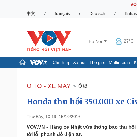
VO
中文
/
français
/
Deutsch
/
Bahas
27°C
Hà Nội
Chính trị
Xã hội
Thế giới
Multimedia
K
Chính trị
Xã hội
Đảng
Tin 24h
Ô TÔ - XE MÁY
Ô tô
Tổ chức nhân sự
Dự báo thời tiết
Quốc hội
Giáo dục
Honda thu hồi 350.000 xe Civ
Nhận diện sự thật
Dấu ấn VOV
Việc làm
Biển đảo
Thứ Bảy, 10:19, 15/10/2016
Pháp luật
Quân sự - Quốc phòng
VOV.VN - Hãng xe Nhật vừa thông báo thu hồi 3
Vụ án
Vũ khí
tới lỗi phanh đỗ điện tử.