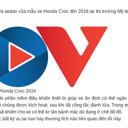
Lịch thi đấu bóng đá
Xe máy
Thế giới thể thao
Tư vấn
à sedan của mẫu xe Honda Civic đời 2016 tại thị trường Mỹ do
eSports
V
Hậu trường
Văn hóa
Giải trí
D
Sân khấu - Điện ảnh
Nghệ sĩ
Văn học
Thời trang
Âm nhạc
Sao Việt
c
Di sản
Honda Civic 2016
do phần mềm điều khiển thiết bị giúp xe ổn định có thể ngăn
 chúng được kích hoạt, sau khi tắt công tắc đánh lửa. Trong t
ẽ khiến cho xe có thể tự lăn bánh mặc dù đang ở chế độ đỗ.
ất kỳ vụ tai nạn hay thương tích nào liên quan đến lỗi này.