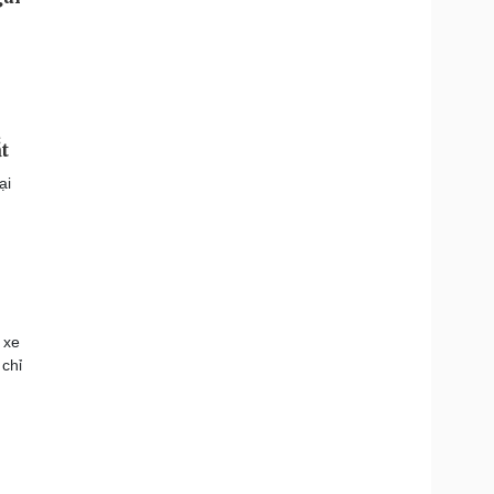
t
ại
 xe
chỉ