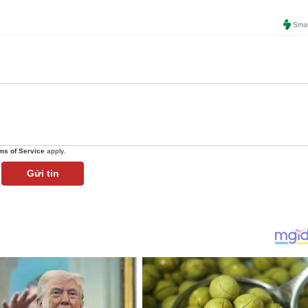
ms of Service
apply.
Gửi tin