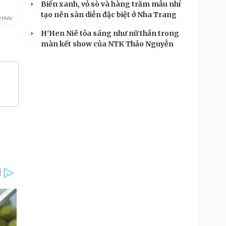
Biển xanh, vỏ sò và hàng trăm mẫu nhí
tạo nên sàn diễn đặc biệt ở Nha Trang
H'Hen Niê tỏa sáng như nữ thần trong
màn kết show của NTK Thảo Nguyễn