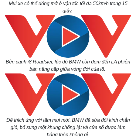
Mui xe có thể đóng mở ở vận tốc tối đa 50km/h trong 15
giây.
Bên cạnh i8 Roadster, lúc đó BMW còn đem đến LA phiên
bản nâng cấp giữa vòng đời của i8.
Thế giới
Multimedia
Quan sát
Video
Cuộc sống đó đây
Ảnh
Hồ sơ
E-Magazine
Infographic
Để thích ứng với tấm mui mới, BMW đã sửa đổi kính chắn
gió, bổ sung một khung chống lật và cửa sổ được làm
bằng thép không gỉ.