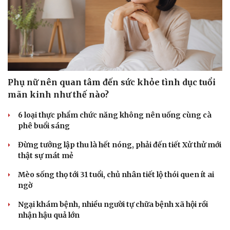
Phụ nữ nên quan tâm đến sức khỏe tình dục tuổi
mãn kinh như thế nào?
6 loại thực phẩm chức năng không nên uống cùng cà
phê buổi sáng
Đừng tưởng lập thu là hết nóng, phải đến tiết Xử thử mới
thật sự mát mẻ
Mèo sống thọ tới 31 tuổi, chủ nhân tiết lộ thói quen ít ai
Du lịch
Podcast
ngờ
Tư vấn
Câu chuyện thời sự
Ngại khám bệnh, nhiều người tự chữa bệnh xã hội rồi
Săn Tour
Đọc truyện đêm khuya
nhận hậu quả lớn
check-in
Cửa sổ tình yêu
Kể chuyện cho bé