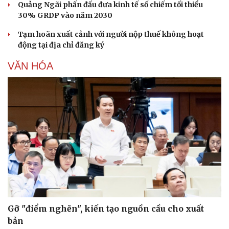
Quảng Ngãi phấn đấu đưa kinh tế số chiếm tối thiểu
30% GRDP vào năm 2030
Tạm hoãn xuất cảnh với người nộp thuế không hoạt
động tại địa chỉ đăng ký
VĂN HÓA
Văn hóa
Giải trí
Sân khấu - Điện ảnh
Nghệ sĩ
Văn học
Thời trang
Âm nhạc
Sao Việt
Di sản
Gỡ "điểm nghẽn", kiến tạo nguồn cầu cho xuất
bản