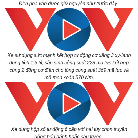
Đèn pha vẫn được giữ nguyên như trước đây.
Xe sử dụng sức mạnh kết hợp từ động cơ xăng 3 xy-lanh
dung tích 1.5 lít, sản sinh công suất 228 mã lực kết hợp
cùng 2 động cơ điện cho tổng công suất 369 mã lực và
mô-men xoắn 570 Nm.
Kinh tế
Thị trường
Bất động sản
Giá vàng
Khởi nghiệp
Tiêu dùng
Tỷ giá
Xe dùng hộp số tự động 6 cấp với hai tùy chọn truyền
Chứng khoán
động bốn bánh hoặc cầu trước.