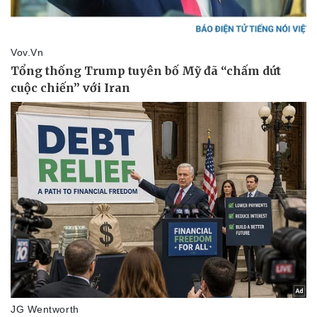
Doanh nghiệp
Công nghệ
Thông tin doanh nghiệp
Sành điệu
Doanh nghiệp 24h
Tin Công nghệ
Doanh nhân
Trải nghiệm
Vì cộng đồng
Chuyển đổi số