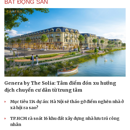
BẤT ĐỘNG SẢN
Genera by The Solia: Tâm điểm đón xu hướng
dịch chuyển cư dân từ trung tâm
Mục tiêu 114 dự án: Hà Nội sẽ tháo gỡ điểm nghẽn nhà ở
xã hội ra sao?
TP.HCM rà soát 16 khu đất xây dựng nhà lưu trú công
nhân