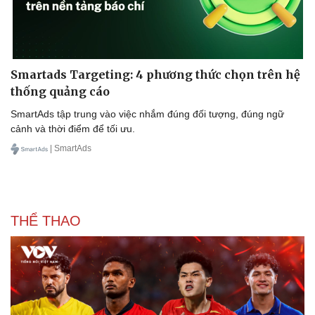
Smartads Targeting: 4 phương thức chọn trên hệ
thống quảng cáo
Sức khỏe
Đời sống
SmartAds tập trung vào việc nhắm đúng đối tượng, đúng ngữ
Dinh dưỡng - món ngon
Nhà đẹp
cảnh và thời điểm để tối ưu.
Cây thuốc
Blog
| SmartAds
Sản phụ khoa
Tình yêu - Gia đình
Nhi khoa
Nam khoa
Làm đẹp - giảm cân
Phòng mạch online
THỂ THAO
Ăn sạch sống khỏe