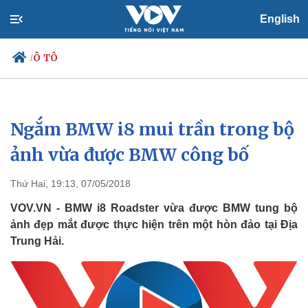
English
Ô TÔ
/
Ngắm BMW i8 mui trần trong bộ
Chính trị
Xã hội
Đảng
Tin 24h
ảnh vừa được BMW công bố
Tổ chức nhân sự
Dự báo thời tiết
Quốc hội
Giáo dục
Thứ Hai, 19:13, 07/05/2018
Nhận diện sự thật
Dấu ấn VOV
Việc làm
VOV.VN - BMW i8 Roadster vừa được BMW tung bộ
Biển đảo
ảnh đẹp mắt được thực hiện trên một hòn đảo tại Địa
Trung Hải.