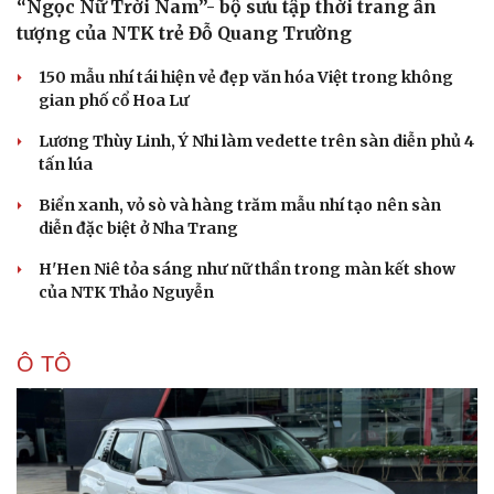
“Ngọc Nữ Trời Nam”- bộ sưu tập thời trang ấn
tượng của NTK trẻ Đỗ Quang Trường
150 mẫu nhí tái hiện vẻ đẹp văn hóa Việt trong không
gian phố cổ Hoa Lư
Lương Thùy Linh, Ý Nhi làm vedette trên sàn diễn phủ 4
tấn lúa
Biển xanh, vỏ sò và hàng trăm mẫu nhí tạo nên sàn
diễn đặc biệt ở Nha Trang
H'Hen Niê tỏa sáng như nữ thần trong màn kết show
của NTK Thảo Nguyễn
Ô TÔ
Du lịch
Podcast