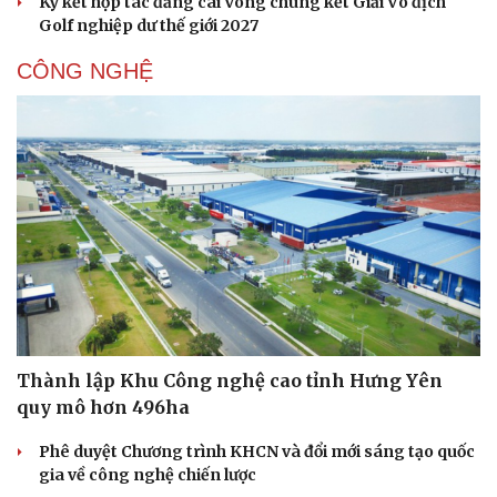
Ký kết hợp tác đăng cai Vòng chung kết Giải Vô địch
Golf nghiệp dư thế giới 2027
CÔNG NGHỆ
Văn hóa
Giải trí
Sân khấu - Điện ảnh
Nghệ sĩ
Văn học
Thời trang
Âm nhạc
Sao Việt
Di sản
Thành lập Khu Công nghệ cao tỉnh Hưng Yên
quy mô hơn 496ha
Phê duyệt Chương trình KHCN và đổi mới sáng tạo quốc
gia về công nghệ chiến lược