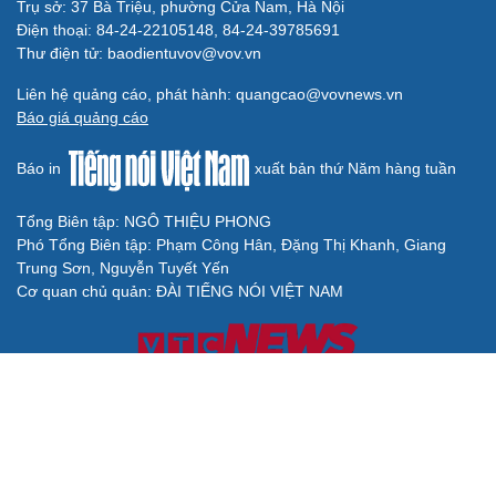
Trụ sở: 37 Bà Triệu, phường Cửa Nam, Hà Nội
Điện thoại: 84-24-22105148, 84-24-39785691
Thư điện tử: baodientuvov@vov.vn
Liên hệ quảng cáo, phát hành: quangcao@vovnews.vn
Báo giá quảng cáo
Báo in
xuất bản thứ Năm hàng tuần
Tổng Biên tập: NGÔ THIỆU PHONG
Phó Tổng Biên tập: Phạm Công Hân, Đặng Thị Khanh, Giang
Trung Sơn, Nguyễn Tuyết Yến
Cơ quan chủ quản: ĐÀI TIẾNG NÓI VIỆT NAM
Không được sao chép lại bất kỳ thông tin nào từ website này khi