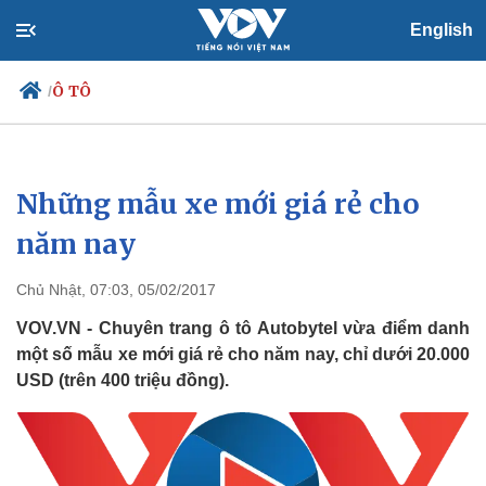
English
Ô TÔ
/
Những mẫu xe mới giá rẻ cho
Chính trị
Xã hội
Đảng
Tin 24h
năm nay
Tổ chức nhân sự
Dự báo thời tiết
Quốc hội
Giáo dục
Chủ Nhật, 07:03, 05/02/2017
Nhận diện sự thật
Dấu ấn VOV
Việc làm
VOV.VN - Chuyên trang ô tô Autobytel vừa điểm danh
Biển đảo
một số mẫu xe mới giá rẻ cho năm nay, chỉ dưới 20.000
USD (trên 400 triệu đồng).