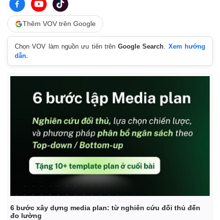
Thêm VOV trên Google
Chọn VOV làm nguồn ưu tiên trên
Google Search
.
Xem hướng
dẫn.
Kinh tế
Thị trường
Bất động sản
Giá vàng
Khởi nghiệp
Tiêu dùng
Tỷ giá
Chứng khoán
Giá cà phê
6 bước xây dựng media plan: từ nghiên cứu đối thủ đến
đo lường