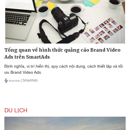
Dinh dưỡng - món ngon
Nhà đẹp
Cây thuốc
Blog
Sản phụ khoa
Tình yêu - Gia đình
Nhi khoa
Nam khoa
Làm đẹp - giảm cân
Phòng mạch online
Ăn sạch sống khỏe
Tổng quan về hình thức quảng cáo Brand Video
Ads trên SmartAds
Định nghĩa, vị trí hiển thị, quy cách nội dung, cách thiết lập và tối
ưu Brand Video Ads.
| SmartAds
DU LỊCH