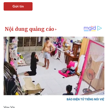
Gửi tin
Pháp luật
Quân sự - Quốc phòng
Vụ án
Vũ khí
Tin nóng
Việt Nam
Tư vấn luật
Phân tích