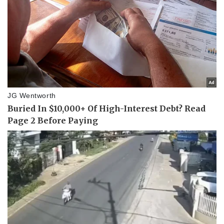
Thể thao
Ô tô - Xe máy
Bóng đá
Ô tô
Lịch thi đấu bóng đá
Xe máy
Thế giới thể thao
Tư vấn
eSports
Hậu trường