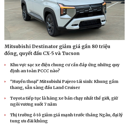
Tư vấn
Câu chuyện thời sự
Săn Tour
Đọc truyện đêm khuya
check-in
Cửa sổ tình yêu
Kể chuyện cho bé
Hạt giống tâm hồn
Mitsubishi Destinator giảm giá gần 80 triệu
đồng, quyết đấu CX-5 và Tucson
Khu vực sạc xe điện chung cư cần đáp ứng những quy
định an toàn PCCC nào?
"Huyền thoại" Mitsubishi Pajero tái sinh: Khung gầm
thang, sẵn sàng đấu Land Cruiser
Toyota tiếp tục là hãng xe bán chạy nhất thế giới, giữ
ngôi vương suốt 7 năm
Thị trường ô tô giảm giá mạnh trước tháng Ngâu, đại lý
tung ưu đãi khủng