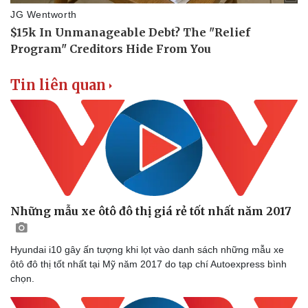
Tin liên quan
Doanh nghiệp
Công nghệ
Thông tin doanh nghiệp
Sành điệu
Doanh nghiệp 24h
Tin Công nghệ
Những mẫu xe ôtô đô thị giá rẻ tốt nhất năm 2017
Doanh nhân
Trải nghiệm
Vì cộng đồng
Chuyển đổi số
Hyundai i10 gây ấn tượng khi lọt vào danh sách những mẫu xe
ôtô đô thị tốt nhất tại Mỹ năm 2017 do tạp chí Autoexpress bình
chọn.