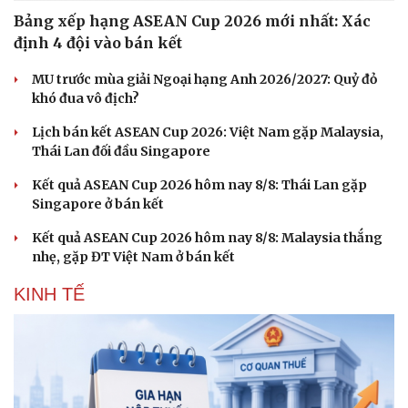
Bảng xếp hạng ASEAN Cup 2026 mới nhất: Xác
định 4 đội vào bán kết
MU trước mùa giải Ngoại hạng Anh 2026/2027: Quỷ đỏ
khó đua vô địch?
Lịch bán kết ASEAN Cup 2026: Việt Nam gặp Malaysia,
Sức khỏe
Đời sống
Thái Lan đối đầu Singapore
Dinh dưỡng - món ngon
Nhà đẹp
Cây thuốc
Blog
Kết quả ASEAN Cup 2026 hôm nay 8/8: Thái Lan gặp
Sản phụ khoa
Tình yêu - Gia đình
Singapore ở bán kết
Nhi khoa
Kết quả ASEAN Cup 2026 hôm nay 8/8: Malaysia thắng
Nam khoa
nhẹ, gặp ĐT Việt Nam ở bán kết
Làm đẹp - giảm cân
Phòng mạch online
KINH TẾ
Ăn sạch sống khỏe