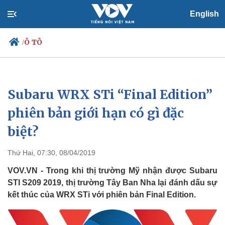
English
Ô TÔ
/
Subaru WRX STi “Final Edition”
Chính trị
Xã hội
Đảng
Tin 24h
phiên bản giới hạn có gì đặc
Tổ chức nhân sự
Dự báo thời tiết
biệt?
Quốc hội
Giáo dục
Nhận diện sự thật
Dấu ấn VOV
Việc làm
Thứ Hai, 07:30, 08/04/2019
Biển đảo
VOV.VN - Trong khi thị trường Mỹ nhận được Subaru
STI S209 2019, thị trường Tây Ban Nha lại đánh dấu sự
kết thúc của WRX STi với phiên bản Final Edition.