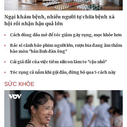
Ngại khám bệnh, nhiều người tự chữa bệnh xã
hội rồi nhận hậu quả lớn
Cách dùng dầu mè để tóc giảm gãy rụng, mọc khỏe hơn
Bác sĩ cảnh báo phim người lớn, rượu bia đang âm thầm
bào mòn "bản lĩnh đàn ông"
Cái giá đắt của việc tiêm silicon làm to "cậu nhỏ"
Tóc rụng cả nắm khi gội đầu, đừng bỏ qua 5 cách này
SỨC KHỎE