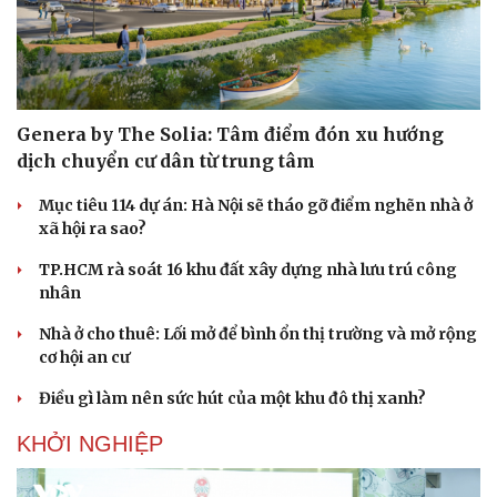
Genera by The Solia: Tâm điểm đón xu hướng
dịch chuyển cư dân từ trung tâm
Mục tiêu 114 dự án: Hà Nội sẽ tháo gỡ điểm nghẽn nhà ở
xã hội ra sao?
TP.HCM rà soát 16 khu đất xây dựng nhà lưu trú công
nhân
Nhà ở cho thuê: Lối mở để bình ổn thị trường và mở rộng
cơ hội an cư
Điều gì làm nên sức hút của một khu đô thị xanh?
KHỞI NGHIỆP