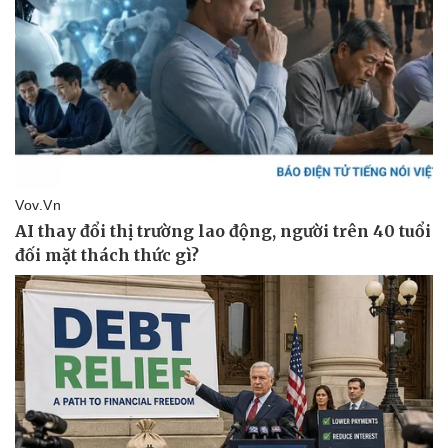
Vụ án
Vũ khí
Tin nóng
Việt Nam
Tư vấn luật
Phân tích