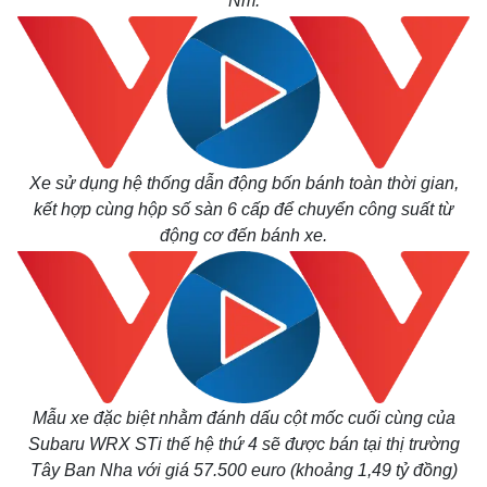
Nm.
Xe sử dụng hệ thống dẫn động bốn bánh toàn thời gian,
kết hợp cùng hộp số sàn 6 cấp để chuyển công suất từ
động cơ đến bánh xe.
Kinh tế
Thị trường
Bất động sản
Giá vàng
Mẫu xe đặc biệt nhằm đánh dấu cột mốc cuối cùng của
Khởi nghiệp
Tiêu dùng
Subaru WRX STi thế hệ thứ 4 sẽ được bán tại thị trường
Tỷ giá
Tây Ban Nha với giá 57.500 euro (khoảng 1,49 tỷ đồng)
Chứng khoán