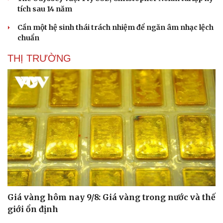
tích sau 14 năm
Cần một hệ sinh thái trách nhiệm để ngăn âm nhạc lệch
chuẩn
THỊ TRƯỜNG
Văn hóa
Giải trí
Sân khấu - Điện ảnh
Nghệ sĩ
Văn học
Thời trang
Âm nhạc
Sao Việt
Di sản
Giá vàng hôm nay 9/8: Giá vàng trong nước và thế
giới ổn định