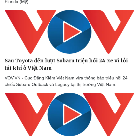
Florida (Mỹ).
Doanh nghiệp
Công nghệ
Thông tin doanh nghiệp
Sành điệu
Doanh nghiệp 24h
Tin Công nghệ
Doanh nhân
Trải nghiệm
Vì cộng đồng
Chuyển đổi số
Sau Toyota đến lượt Subaru triệu hồi 24 xe vì lỗi
túi khí ở Việt Nam
VOV.VN - Cục Đăng Kiểm Việt Nam vừa thông báo triệu hồi 24
chiếc Subaru Outback và Legacy tại thị trường Việt Nam.