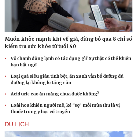
Muốn khỏe mạnh khi về già, đừng bỏ qua 8 chỉ số
kiểm tra sức khỏe từ tuổi 40
Vỏ chanh đông lạnh có tác dụng gì? Sự thật có thể khiến
bạn bất ngờ
Loại quả siêu giàu tinh bột, ăn xanh vẫn bổ dưỡng đủ
đường lại không lo tăng cân
Acid uric cao ăn măng chua được không?
Loài hoa khiến người mê, kẻ “sợ” mỗi mùa thu là vị
Du lịch
Podcast
thuốc trong y học cổ truyền
Tư vấn
Câu chuyện thời sự
Săn Tour
Đọc truyện đêm khuya
DU LỊCH
check-in
Cửa sổ tình yêu
Kể chuyện cho bé