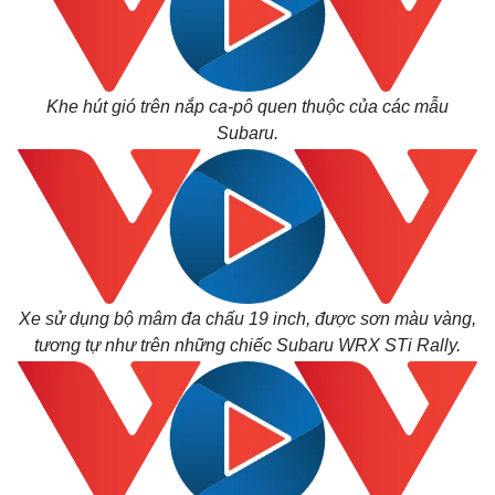
Khe hút gió trên nắp ca-pô quen thuộc của các mẫu
Subaru.
Xe sử dụng bộ mâm đa chấu 19 inch, được sơn màu vàng,
Thế giới
Multimedia
tương tự như trên những chiếc Subaru WRX STi Rally.
Quan sát
Video
Cuộc sống đó đây
Ảnh
Hồ sơ
E-Magazine
Infographic