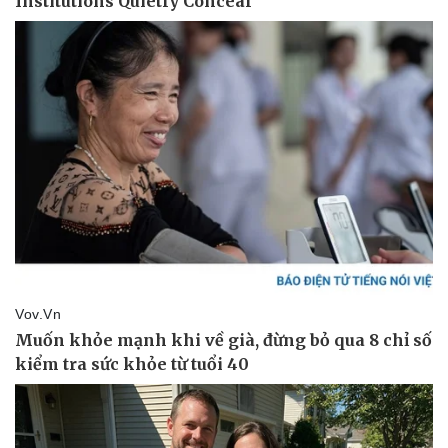
Thể thao
Ô tô - Xe máy
Bóng đá
Ô tô
Lịch thi đấu bóng đá
Xe máy
Thế giới thể thao
Tư vấn
eSports
Hậu trường