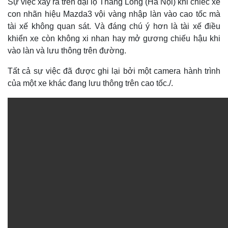
Sự việc xảy ra trên đại lộ Thăng Long (Hà Nội) khi chiếc xe
con nhãn hiệu Mazda3 vội vàng nhập làn vào cao tốc mà
tài xế không quan sát. Và đáng chú ý hơn là tài xế điều
khiển xe còn không xi nhan hay mở gương chiếu hậu khi
vào làn và lưu thông trên đường.
Tất cả sự việc đã được ghi lại bởi một camera hành trình
của một xe khác đang lưu thông trên cao tốc./.