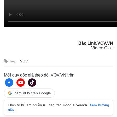
Bảo Linh/VOV.VN
Video: Oto+
Tag:
VOV
Mời quý độc giả theo dõi VOV.VN trên
Thêm VOV trên Google
Thế giới
Multimedia
Quan sát
Video
Chọn VOV làm nguồn ưu tiên trên
Google Search
.
Xem hướng
Cuộc sống đó đây
Ảnh
dẫn.
Hồ sơ
E-Magazine