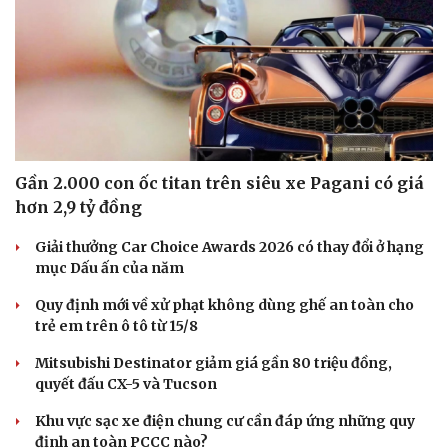
Du lịch
Podcast
Tư vấn
Câu chuyện thời s
Săn Tour
Đọc truyện đêm kh
check-in
Cửa sổ tình yêu
Kể chuyện cho bé
Gần 2.000 con ốc titan trên siêu xe Pagani có giá
Hạt giống tâm hồn
hơn 2,9 tỷ đồng
Giải thưởng Car Choice Awards 2026 có thay đổi ở hạng
mục Dấu ấn của năm
Quy định mới về xử phạt không dùng ghế an toàn cho
trẻ em trên ô tô từ 15/8
Mitsubishi Destinator giảm giá gần 80 triệu đồng,
quyết đấu CX-5 và Tucson
Khu vực sạc xe điện chung cư cần đáp ứng những quy
định an toàn PCCC nào?