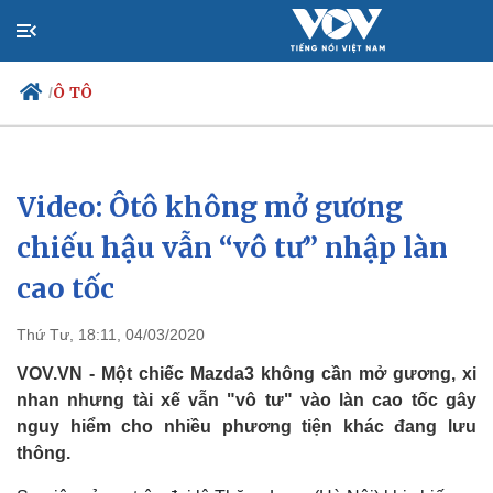
Ô TÔ
/
Video: Ôtô không mở gương
Chính trị
Xã hội
Đảng
Tin 24h
chiếu hậu vẫn “vô tư” nhập làn
Tổ chức nhân sự
Dự báo thời tiết
cao tốc
Quốc hội
Giáo dục
Nhận diện sự thật
Dấu ấn VOV
Việc làm
Thứ Tư, 18:11, 04/03/2020
Biển đảo
VOV.VN - Một chiếc Mazda3 không cần mở gương, xi
nhan nhưng tài xế vẫn "vô tư" vào làn cao tốc gây
nguy hiểm cho nhiều phương tiện khác đang lưu
thông.