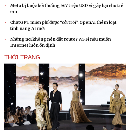
Meta bị buộc bồi thường 567 triệu USD vì gây hại cho trẻ
Âm nhạc
Sao Việt
em
Di sản
ChatGPT miễn phí được “cởi trói”, OpenAI thêm loạt
tính năng AI mới
Những nơi không nên đặt router Wi-Fi nếu muốn
Internet luôn ổn định
THỜI TRANG