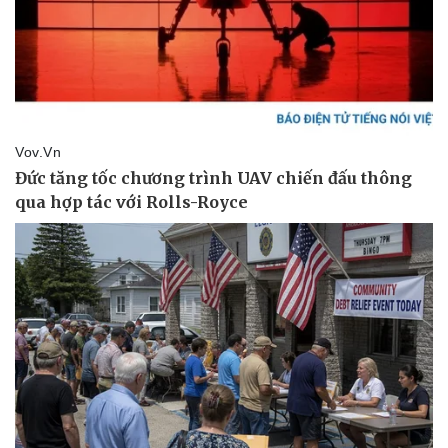
Pháp luật
Quân sự - Quốc p
Vụ án
Vũ khí
Tin nóng
Việt Nam
Tư vấn luật
Phân tích