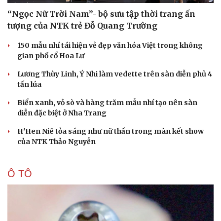
“Ngọc Nữ Trời Nam”- bộ sưu tập thời trang ấn
tượng của NTK trẻ Đỗ Quang Trường
150 mẫu nhí tái hiện vẻ đẹp văn hóa Việt trong không
gian phố cổ Hoa Lư
Lương Thùy Linh, Ý Nhi làm vedette trên sàn diễn phủ 4
tấn lúa
Biển xanh, vỏ sò và hàng trăm mẫu nhí tạo nên sàn
diễn đặc biệt ở Nha Trang
H'Hen Niê tỏa sáng như nữ thần trong màn kết show
của NTK Thảo Nguyễn
Ô TÔ