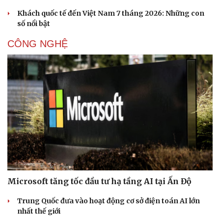
Khách quốc tế đến Việt Nam 7 tháng 2026: Những con
số nổi bật
CÔNG NGHỆ
Microsoft tăng tốc đầu tư hạ tầng AI tại Ấn Độ
Văn hóa
Giải trí
Trung Quốc đưa vào hoạt động cơ sở điện toán AI lớn
Sân khấu - Điện ảnh
Nghệ sĩ
nhất thế giới
Văn học
Thời trang