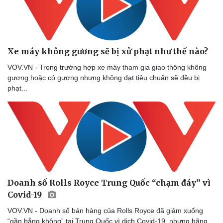
Doanh nghiệp
Công nghệ
Thông tin doanh nghiệp
Sành điệu
Doanh nghiệp 24h
Tin Công nghệ
Xe máy không gương sẽ bị xử phạt như thế nào?
Doanh nhân
Trải nghiệm
Vì cộng đồng
Chuyển đổi số
VOV.VN - Trong trường hợp xe máy tham gia giao thông không
gương hoặc có gương nhưng không đạt tiêu chuẩn sẽ đều bị
phạt...
Doanh số Rolls Royce Trung Quốc “chạm đáy” vì
Covid-19
VOV.VN - Doanh số bán hàng của Rolls Royce đã giảm xuống
“gần bằng không” tại Trung Quốc vì dịch Covid-19, nhưng hãng