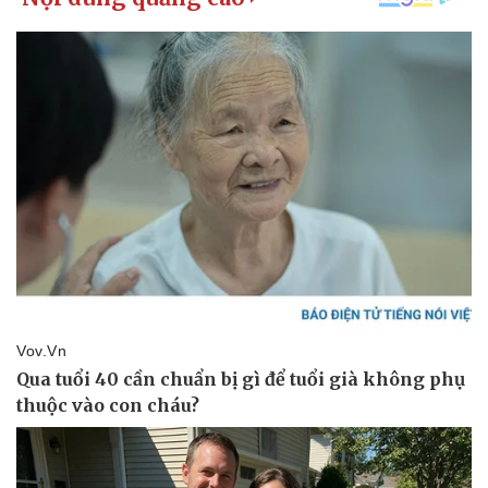
Kinh tế
Thị trường
Bất động sản
Giá vàng
Khởi nghiệp
Tiêu dùng
Tỷ giá
Chứng khoán
Giá cà phê