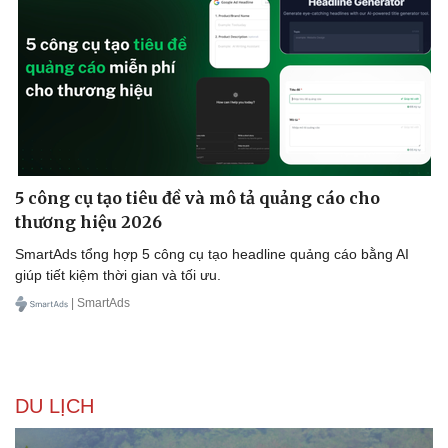
Sức khỏe
Đời sống
5 công cụ tạo tiêu đề và mô tả quảng cáo cho
Dinh dưỡng - món ngon
Nhà đẹp
thương hiệu 2026
Cây thuốc
Blog
Sản phụ khoa
Tình yêu - Gia đìn
SmartAds tổng hợp 5 công cụ tạo headline quảng cáo bằng AI
Nhi khoa
giúp tiết kiệm thời gian và tối ưu.
Nam khoa
| SmartAds
Làm đẹp - giảm cân
Phòng mạch online
Ăn sạch sống khỏe
DU LỊCH