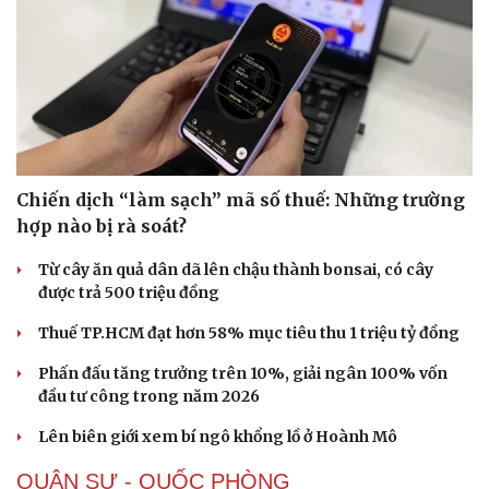
Doanh nhân
Trải nghiệm
Vì cộng đồng
Chuyển đổi số
Chiến dịch “làm sạch” mã số thuế: Những trường
hợp nào bị rà soát?
Từ cây ăn quả dân dã lên chậu thành bonsai, có cây
được trả 500 triệu đồng
Thuế TP.HCM đạt hơn 58% mục tiêu thu 1 triệu tỷ đồng
Phấn đấu tăng trưởng trên 10%, giải ngân 100% vốn
đầu tư công trong năm 2026
Lên biên giới xem bí ngô khổng lồ ở Hoành Mô
QUÂN SỰ - QUỐC PHÒNG