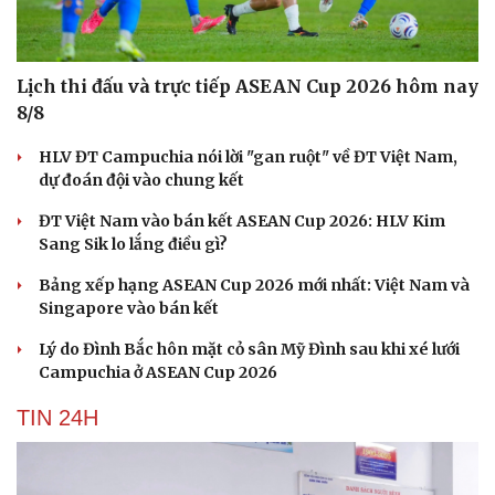
Lịch thi đấu và trực tiếp ASEAN Cup 2026 hôm nay
8/8
Du lịch
Podcast
Tư vấn
Câu chuyện thời sự
HLV ĐT Campuchia nói lời "gan ruột" về ĐT Việt Nam,
Săn Tour
Đọc truyện đêm khuya
dự đoán đội vào chung kết
check-in
Cửa sổ tình yêu
ĐT Việt Nam vào bán kết ASEAN Cup 2026: HLV Kim
Kể chuyện cho bé
Sang Sik lo lắng điều gì?
Hạt giống tâm hồn
Bảng xếp hạng ASEAN Cup 2026 mới nhất: Việt Nam và
Singapore vào bán kết
Lý do Đình Bắc hôn mặt cỏ sân Mỹ Đình sau khi xé lưới
Campuchia ở ASEAN Cup 2026
TIN 24H