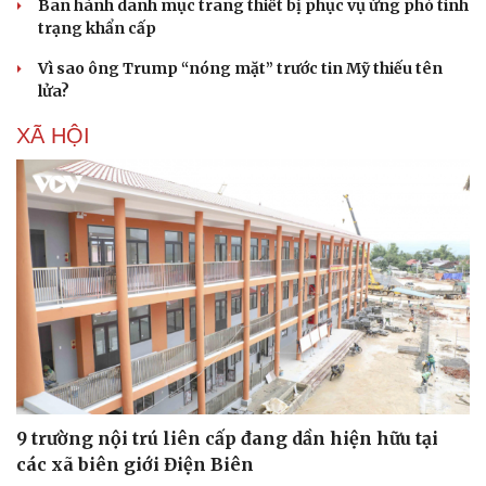
Ban hành danh mục trang thiết bị phục vụ ứng phó tình
trạng khẩn cấp
Vì sao ông Trump “nóng mặt” trước tin Mỹ thiếu tên
lửa?
XÃ HỘI
9 trường nội trú liên cấp đang dần hiện hữu tại
Sức khỏe
Đời sống
các xã biên giới Điện Biên
Dinh dưỡng - món ngon
Nhà đẹp