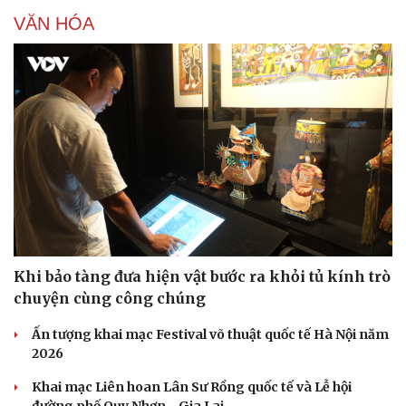
VĂN HÓA
Văn hóa
Giải trí
Sân khấu - Điện ảnh
Nghệ sĩ
Văn học
Thời trang
Âm nhạc
Sao Việt
Di sản
Khi bảo tàng đưa hiện vật bước ra khỏi tủ kính trò
chuyện cùng công chúng
Ấn tượng khai mạc Festival võ thuật quốc tế Hà Nội năm
2026
Khai mạc Liên hoan Lân Sư Rồng quốc tế và Lễ hội