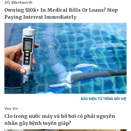
Pháp luật
Quân sự - Quốc phòng
Vụ án
Vũ khí
Tin nóng
Việt Nam
Tư vấn luật
Phân tích