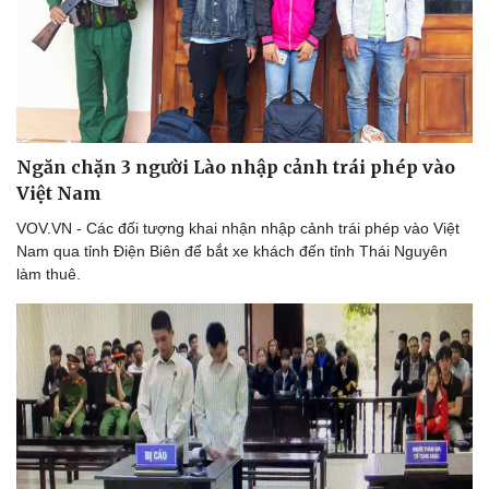
Ngăn chặn 3 người Lào nhập cảnh trái phép vào
Việt Nam
VOV.VN - Các đối tượng khai nhận nhập cảnh trái phép vào Việt
Nam qua tỉnh Điện Biên để bắt xe khách đến tỉnh Thái Nguyên
làm thuê.
Thể thao
Ô tô - Xe máy
Bóng đá
Ô tô
Lịch thi đấu bóng đá
Xe máy
Thế giới thể thao
Tư vấn
eSports