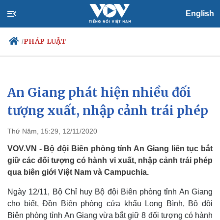
English
PHÁP LUẬT
/
An Giang phát hiện nhiều đối
Chính trị
Xã hội
Đảng
Tin 24h
tượng xuất, nhập cảnh trái phép
Tổ chức nhân sự
Dự báo thời tiết
Quốc hội
Giáo dục
Thứ Năm, 15:29, 12/11/2020
Nhận diện sự thật
Dấu ấn VOV
Việc làm
VOV.VN - Bộ đội Biên phòng tỉnh An Giang liên tục bắt
Biển đảo
giữ các đối tượng có hành vi xuất, nhập cảnh trái phép
qua biên giới Việt Nam và Campuchia.
Ngày 12/11, Bộ Chỉ huy Bộ đội Biên phòng tỉnh An Giang
cho biết, Đồn Biên phòng cửa khẩu Long Bình, Bộ đội
Biên phòng tỉnh An Giang vừa bắt giữ 8 đối tượng có hành