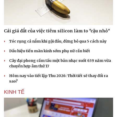
Cái giá đắt của việc tiêm silicon làm to "cậu nhỏ"
Tóc rụng cả nắm khi gội đầu, đừng bỏ qua 5 cách này
Dấu hiệu tiền mãn kinh sớm phụ nữ cần biết
Cây đại phong cầm tấu một bản nhạc suốt 639 năm vừa
chuyển hợp âm thứ 17
Hôm nay vào tiết lập Thu 2026: Thời tiết sẽ thay đổi ra
sao?
KINH TẾ
Doanh nghiệp
Công nghệ
Thông tin doanh nghiệp
Sành điệu
Doanh nghiệp 24h
Tin Công nghệ