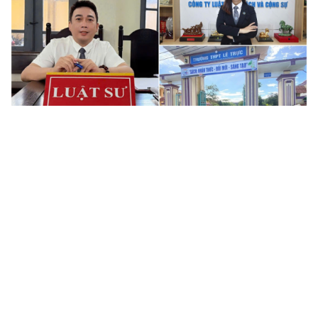
Bê bối thi THPT ở Tuyên Quang, Quảng Trị: Thí
sinh thi thật, học thật bị ảnh hưởng
Bộ Công an đề xuất phạt tù 1-5 năm với người chuẩn bị
thực hiện hành vi "Hiếp dâm"
Vụ án điểm 10 môn Toán: Nữ giáo viên ra đầu thú liệu có
được xem xét giảm nhẹ?
Đề xuất các trường hợp có thể nộp tiền để hưởng án
treo, thay thế hình phạt tù
Bộ Công an đẩy mạnh việc tự động cập nhật, điều chỉnh