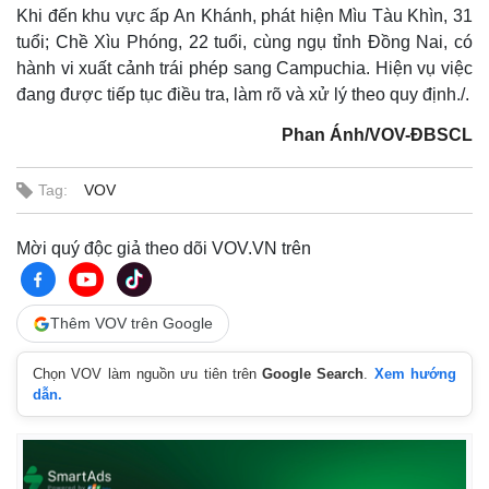
Khi đến khu vực ấp An Khánh, phát hiện Mìu Tàu Khìn, 31
tuổi; Chề Xìu Phóng, 22 tuổi, cùng ngụ tỉnh Đồng Nai, có
hành vi xuất cảnh trái phép sang Campuchia. Hiện vụ việc
đang được tiếp tục điều tra, làm rõ và xử lý theo quy định./.
Phan Ánh/VOV-ĐBSCL
Tag:
VOV
Mời quý độc giả theo dõi VOV.VN trên
Thế giới
Multimedia
Quan sát
Video
Thêm VOV trên Google
Cuộc sống đó đây
Ảnh
Hồ sơ
E-Magazine
Chọn VOV làm nguồn ưu tiên trên
Google Search
.
Xem hướng
Infographic
dẫn.