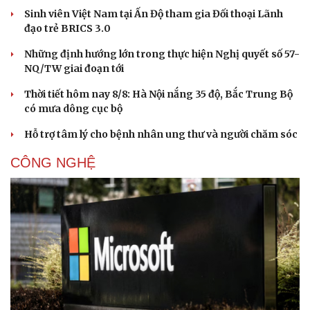
Sinh viên Việt Nam tại Ấn Độ tham gia Đối thoại Lãnh
Cây thuốc
Blog
đạo trẻ BRICS 3.0
Sản phụ khoa
Tình yêu - Gia đình
Nhi khoa
Những định hướng lớn trong thực hiện Nghị quyết số 57-
Nam khoa
NQ/TW giai đoạn tới
Làm đẹp - giảm cân
Phòng mạch online
Thời tiết hôm nay 8/8: Hà Nội nắng 35 độ, Bắc Trung Bộ
Ăn sạch sống khỏe
có mưa dông cục bộ
Hỗ trợ tâm lý cho bệnh nhân ung thư và người chăm sóc
CÔNG NGHỆ