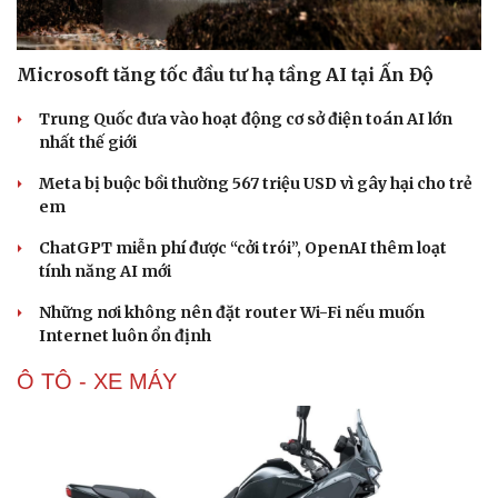
Microsoft tăng tốc đầu tư hạ tầng AI tại Ấn Độ
Trung Quốc đưa vào hoạt động cơ sở điện toán AI lớn
nhất thế giới
Meta bị buộc bồi thường 567 triệu USD vì gây hại cho trẻ
em
ChatGPT miễn phí được “cởi trói”, OpenAI thêm loạt
tính năng AI mới
Những nơi không nên đặt router Wi-Fi nếu muốn
Internet luôn ổn định
Ô TÔ - XE MÁY