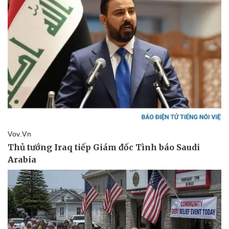
Kinh tế
Thị trường
Bất động sản
Giá vàng
Khởi nghiệp
Tiêu dùng
Tỷ giá
Chứng khoán
Giá cà phê