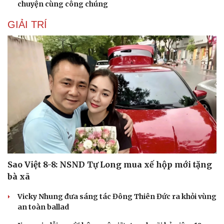
chuyện cùng công chúng
GIẢI TRÍ
Du lịch
Podcast
Tư vấn
Câu chuyện thời sự
Săn Tour
Đọc truyện đêm khuya
check-in
Cửa sổ tình yêu
Kể chuyện cho bé
Hạt giống tâm hồn
Sao Việt 8-8: NSND Tự Long mua xế hộp mới tặng
bà xã
Vicky Nhung đưa sáng tác Đông Thiên Đức ra khỏi vùng
an toàn ballad