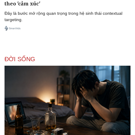
theo 'cảm xúc'
Đây là bước mở rộng quan trọng trong hệ sinh thái contextual
targeting.
Doanh nghiệp
Công nghệ
Thông tin doanh nghiệp
Sành điệu
ĐỜI SỐNG
Doanh nghiệp 24h
Tin Công nghệ
Doanh nhân
Trải nghiệm
Vì cộng đồng
Chuyển đổi số