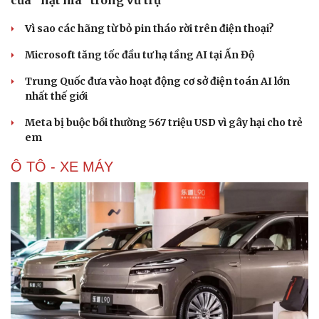
của “hạt ma” trong vũ trụ
Vì sao các hãng từ bỏ pin tháo rời trên điện thoại?
Microsoft tăng tốc đầu tư hạ tầng AI tại Ấn Độ
Trung Quốc đưa vào hoạt động cơ sở điện toán AI lớn
nhất thế giới
Meta bị buộc bồi thường 567 triệu USD vì gây hại cho trẻ
em
Văn hóa
Giải trí
Sân khấu - Điện ảnh
Nghệ sĩ
Ô TÔ - XE MÁY
Văn học
Thời trang
Âm nhạc
Sao Việt
Di sản