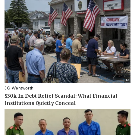
Pháp luật
Quân sự - Quốc phòng
Vụ án
Vũ khí
Tin nóng
Việt Nam
Tư vấn luật
Phân tích