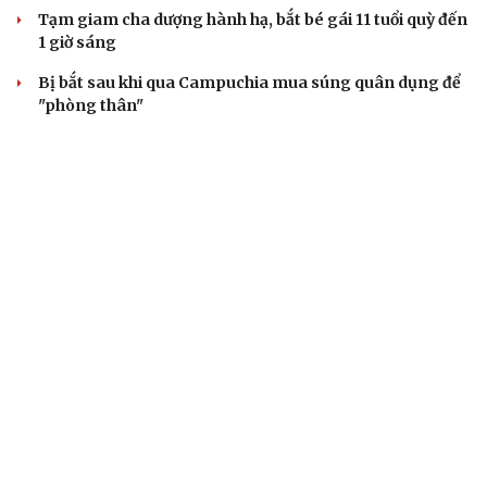
Tạm giam cha dượng hành hạ, bắt bé gái 11 tuổi quỳ đến
1 giờ sáng
Bị bắt sau khi qua Campuchia mua súng quân dụng để
"phòng thân"
Bắt giam nữ TikToker Phượng Nguyễn
VỤ ÁN