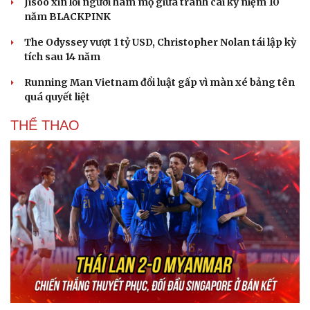
Jisoo xin lỗi người hâm mộ giữa tranh cãi kỷ niệm 10
năm BLACKPINK
The Odyssey vượt 1 tỷ USD, Christopher Nolan tái lập kỳ
tích sau 14 năm
Running Man Vietnam đổi luật gấp vì màn xé bảng tên
quá quyết liệt
THỂ THAO