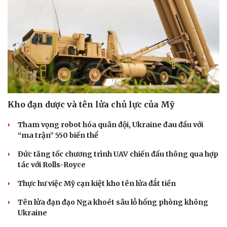
Sức khỏe
Đời sống
Dinh dưỡng - món ngon
Nhà đẹp
Cây thuốc
Blog
Sản phụ khoa
Tình yêu - Gia đình
Kho đạn dược và tên lửa chủ lực của Mỹ
Nhi khoa
Nam khoa
Tham vọng robot hóa quân đội, Ukraine đau đầu với
Làm đẹp - giảm cân
“ma trận” 550 biến thể
Phòng mạch online
Ăn sạch sống khỏe
Đức tăng tốc chương trình UAV chiến đấu thông qua hợp
tác với Rolls-Royce
Thực hư việc Mỹ cạn kiệt kho tên lửa đắt tiền
Tên lửa đạn đạo Nga khoét sâu lỗ hổng phòng không
Ukraine