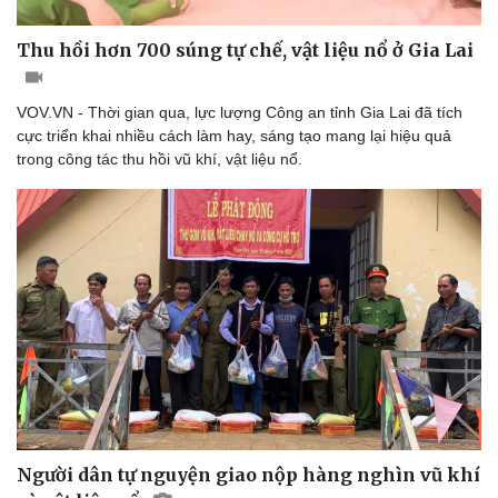
Thu hồi hơn 700 súng tự chế, vật liệu nổ ở Gia Lai
VOV.VN - Thời gian qua, lực lượng Công an tỉnh Gia Lai đã tích
cực triển khai nhiều cách làm hay, sáng tạo mang lại hiệu quả
trong công tác thu hồi vũ khí, vật liệu nổ.
Thể thao
Ô tô - Xe máy
Bóng đá
Ô tô
Lịch thi đấu bóng đá
Xe máy
Thế giới thể thao
Tư vấn
eSports
Hậu trường
Người dân tự nguyện giao nộp hàng nghìn vũ khí