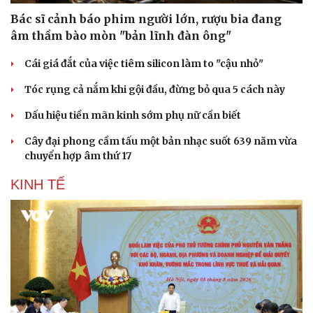
Bác sĩ cảnh báo phim người lớn, rượu bia đang
âm thầm bào mòn "bản lĩnh đàn ông"
Cái giá đắt của việc tiêm silicon làm to "cậu nhỏ"
Tóc rụng cả nắm khi gội đầu, đừng bỏ qua 5 cách này
Dấu hiệu tiền mãn kinh sớm phụ nữ cần biết
Cây đại phong cầm tấu một bản nhạc suốt 639 năm vừa
chuyển hợp âm thứ 17
KINH TẾ