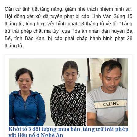
Căn cứ tình tiết tăng nặng, giảm nhẹ trách nhiệm hình sự,
Hội đồng xét xử đã tuyên phạt bị cáo Linh Văn Sùng 15
tháng tù, tổng hợp với hình phạt 13 tháng tù về tội “Tàng
trữ trái phép chất ma túy” của Tòa án nhân dân huyện Ba
Bể, tỉnh Bắc Kạn, bị cáo phải chấp hành hình phạt 28
tháng tù.
Thế giới
Multimedia
Quan sát
Video
Cuộc sống đó đây
Ảnh
Hồ sơ
E-Magazine
Infographic
Khởi tố 3 đối tượng mua bán, tàng trữ trái phép
vật liệu nổ ở Nghệ An