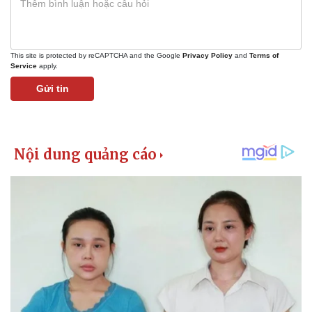
This site is protected by reCAPTCHA and the Google
Privacy Policy
and
Terms of
Service
apply.
Gửi tin
Kinh tế
Thị trường
Bất động sản
Giá vàng
Khởi nghiệp
Tiêu dùng
Tỷ giá
Chứng khoán
Giá cà phê