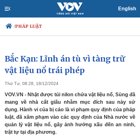
English
PHÁP LUẬT
/
Bắc Kạn: Lĩnh án tù vì tàng trữ
Chính trị
Xã hội
Đảng
Tin 24h
vật liệu nổ trái phép
Tổ chức nhân sự
Dự báo thời tiết
Quốc hội
Giáo dục
Thứ Tư, 08:28, 18/12/2024
Nhận diện sự thật
Dấu ấn VOV
Việc làm
VOV.VN - Nhặt được túi nilon chứa vật liệu nổ, Sùng đã
Biển đảo
mang về nhà cất giấu nhằm mục đích sau này sử
dụng. Hành vi của bị cáo là vi phạm quy định của pháp
luật, đã xâm phạm vào các quy định của Nhà nước về
quản lý vật liệu nổ, gây ảnh hưởng xấu đến an ninh,
trật tự tại địa phương.