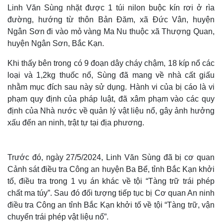
Linh Văn Sùng nhặt được 1 túi nilon buộc kín rơi ở rìa
đường, hướng từ thôn Bản Đăm, xã Đức Vân, huyện
Ngân Sơn đi vào mỏ vàng Ma Nu thuộc xã Thượng Quan,
huyện Ngân Sơn, Bắc Kạn.
Khi thấy bên trong có 9 đoạn dây cháy chậm, 18 kíp nổ các
loại và 1,2kg thuốc nổ, Sùng đã mang về nhà cất giấu
nhằm mục đích sau này sử dụng. Hành vi của bị cáo là vi
phạm quy định của pháp luật, đã xâm phạm vào các quy
định của Nhà nước về quản lý vật liệu nổ, gây ảnh hưởng
xấu đến an ninh, trật tự tại địa phương.
Trước đó, ngày 27/5/2024, Linh Văn Sùng đã bị cơ quan
Cảnh sát điều tra Công an huyện Ba Bể, tỉnh Bắc Kạn khởi
tố, điều tra trong 1 vụ án khác về tội “Tàng trữ trái phép
chất ma túy”. Sau đó đối tượng tiếp tục bị Cơ quan An ninh
điều tra Công an tỉnh Bắc Kạn khởi tố về tội “Tàng trữ, vận
chuyển trái phép vật liệu nổ”.