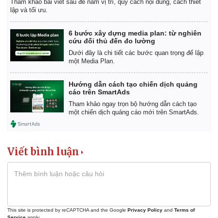
Tham khảo bài viết sau để nắm vị trí, quy cách nội dung, cách thiết
lập và tối ưu.
6 bước xây dựng media plan: từ nghiên
cứu đối thủ đến đo lường
Dưới đây là chi tiết các bước quan trọng để lập
một Media Plan.
Hướng dẫn cách tạo chiến dịch quảng
cáo trên SmartAds
Tham khảo ngay trọn bộ hướng dẫn cách tạo
một chiến dịch quảng cáo mới trên SmartAds.
Viết bình luận
This site is protected by reCAPTCHA and the Google
Privacy Policy
and
Terms of
Service
apply.