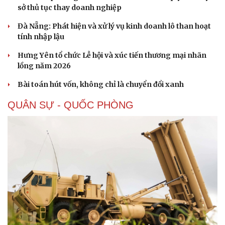
sở thủ tục thay doanh nghiệp
Dinh dưỡng - món ngon
Nhà đẹp
Cây thuốc
Blog
Đà Nẵng: Phát hiện và xử lý vụ kinh doanh lô than hoạt
Sản phụ khoa
Tình yêu - Gia đình
tính nhập lậu
Nhi khoa
Nam khoa
Hưng Yên tổ chức Lễ hội và xúc tiến thương mại nhãn
Làm đẹp - giảm cân
lồng năm 2026
Phòng mạch online
Ăn sạch sống khỏe
Bài toán hút vốn, không chỉ là chuyển đổi xanh
QUÂN SỰ - QUỐC PHÒNG