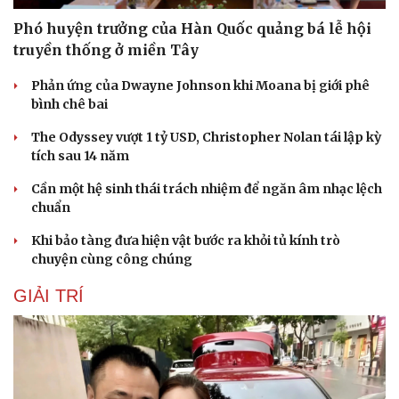
Phó huyện trưởng của Hàn Quốc quảng bá lễ hội
truyền thống ở miền Tây
Phản ứng của Dwayne Johnson khi Moana bị giới phê
bình chê bai
Du lịch
Podcast
The Odyssey vượt 1 tỷ USD, Christopher Nolan tái lập kỳ
Tư vấn
Câu chuyện thời sự
tích sau 14 năm
Săn Tour
Đọc truyện đêm khuya
check-in
Cửa sổ tình yêu
Cần một hệ sinh thái trách nhiệm để ngăn âm nhạc lệch
Kể chuyện cho bé
chuẩn
Hạt giống tâm hồn
Khi bảo tàng đưa hiện vật bước ra khỏi tủ kính trò
chuyện cùng công chúng
GIẢI TRÍ