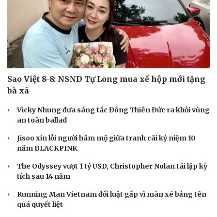
Sao Việt 8-8: NSND Tự Long mua xế hộp mới tặng
bà xã
Vicky Nhung đưa sáng tác Đông Thiên Đức ra khỏi vùng
an toàn ballad
Jisoo xin lỗi người hâm mộ giữa tranh cãi kỷ niệm 10
năm BLACKPINK
The Odyssey vượt 1 tỷ USD, Christopher Nolan tái lập kỳ
tích sau 14 năm
Running Man Vietnam đổi luật gấp vì màn xé bảng tên
quá quyết liệt