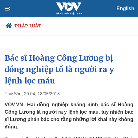
English
PHÁP LUẬT
/
Bác sĩ Hoàng Công Lương bị
Chính trị
Xã hội
Đảng
Tin 24h
đồng nghiệp tố là người ra y
Tổ chức nhân sự
Dự báo thời tiết
lệnh lọc máu
Quốc hội
Giáo dục
Nhận diện sự thật
Dấu ấn VOV
Việc làm
Thứ Sáu, 20:04, 18/05/2018
Biển đảo
VOV.VN -Hai đồng nghiệp khẳng định bác sĩ Hoàng
Công Lương là người ra y lệnh lọc máu, tuy nhiên bác
sĩ Lương phản bác cho rằng những lời khai này không
đúng.