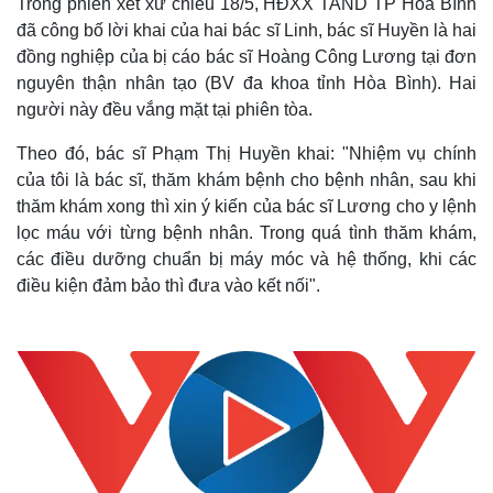
Trong phiên xét xử chiều 18/5, HĐXX TAND TP Hòa Bình
đã công bố lời khai của hai bác sĩ Linh, bác sĩ Huyền là hai
đồng nghiệp của bị cáo bác sĩ Hoàng Công Lương tại đơn
nguyên thận nhân tạo (BV đa khoa tỉnh Hòa Bình). Hai
người này đều vắng mặt tại phiên tòa.
Theo đó, bác sĩ Phạm Thị Huyền khai: "Nhiệm vụ chính
của tôi là bác sĩ, thăm khám bệnh cho bệnh nhân, sau khi
thăm khám xong thì xin ý kiến của bác sĩ Lương cho y lệnh
lọc máu với từng bệnh nhân. Trong quá tình thăm khám,
các điều dưỡng chuẩn bị máy móc và hệ thống, khi các
điều kiện đảm bảo thì đưa vào kết nối".