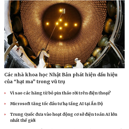
Văn hóa
Giải trí
Sân khấu - Điện ảnh
Nghệ sĩ
Văn học
Thời trang
Âm nhạc
Sao Việt
Di sản
Các nhà khoa học Nhật Bản phát hiện dấu hiệu
của “hạt ma” trong vũ trụ
Vì sao các hãng từ bỏ pin tháo rời trên điện thoại?
Microsoft tăng tốc đầu tư hạ tầng AI tại Ấn Độ
Trung Quốc đưa vào hoạt động cơ sở điện toán AI lớn
nhất thế giới