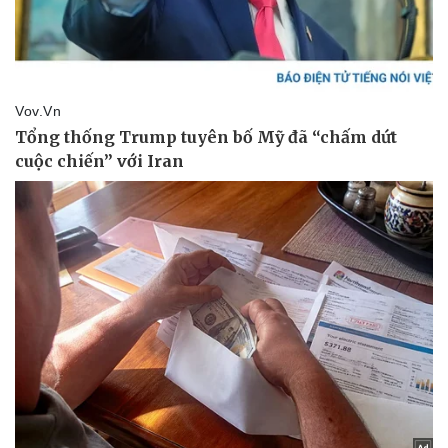
Thể thao
Ô tô - Xe máy
Bóng đá
Ô tô
Lịch thi đấu bóng đá
Xe máy
Thế giới thể thao
Tư vấn
eSports