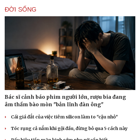
ĐỜI SỐNG
Bác sĩ cảnh báo phim người lớn, rượu bia đang
âm thầm bào mòn "bản lĩnh đàn ông"
Cái giá đắt của việc tiêm silicon làm to "cậu nhỏ"
Tóc rụng cả nắm khi gội đầu, đừng bỏ qua 5 cách này
Dấu hiệu tiền mãn kinh sớm phụ nữ cần biết