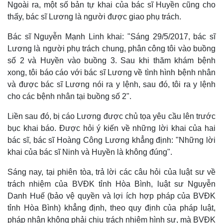
Ngoài ra, một số bản tự khai của bác sĩ Huyền cũng cho
thấy, bác sĩ Lương là người được giao phụ trách.
Bác sĩ Nguyễn Mạnh Linh khai: "Sáng 29/5/2017, bác sĩ
Lương là người phụ trách chung, phân công tôi vào buồng
số 2 và Huyền vào buồng 3. Sau khi thăm khám bệnh
xong, tôi báo cáo với bác sĩ Lương về tình hình bệnh nhân
và được bác sĩ Lương nói ra y lệnh, sau đó, tôi ra y lệnh
cho các bệnh nhân tại buồng số 2".
Liền sau đó, bị cáo Lương được chủ tọa yêu cầu lên trước
bục khai báo. Được hỏi ý kiến về những lời khai của hai
Thế giới
Multimedia
bác sĩ, bác sĩ Hoàng Công Lương khẳng định: "Những lời
Quan sát
Video
khai của bác sĩ Ninh và Huyền là không đúng".
Cuộc sống đó đây
Ảnh
Hồ sơ
E-Magazine
Sáng nay, tại phiên tòa, trả lời các câu hỏi của luật sư về
Infographic
trách nhiệm của BVĐK tỉnh Hòa Bình, luật sư Nguyễn
Danh Huế (bảo vệ quyền và lợi ích hợp pháp của BVĐK
tỉnh Hòa Bình) khẳng định, theo quy định của pháp luật,
pháp nhân không phải chịu trách nhiệm hình sự, mà BVĐK