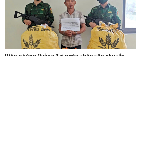
Biên phòng Quảng Trị ngăn chặn vận chuyển
hơn 210 kg vật liệu nổ
2 đối tượng lừa đảo hơn 7 tỷ đồng bằng thủ đoạn "vay
đáo hạn ngân hàng"
Tạm giam cha dượng hành hạ, bắt bé gái 11 tuổi quỳ đến
1 giờ sáng
Bị bắt sau khi qua Campuchia mua súng quân dụng để
"phòng thân"
Bắt giam nữ TikToker Phượng Nguyễn