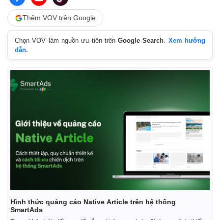
Thêm VOV trên Google
Chọn VOV làm nguồn ưu tiên trên
Google Search
.
Xem hướng
dẫn.
Kinh tế
Thị trường
Bất động sản
Giá vàng
Khởi nghiệp
Tiêu dùng
Tỷ giá
Chứng khoán
Giá cà phê
Hình thức quảng cáo Native Article trên hệ thống
SmartAds