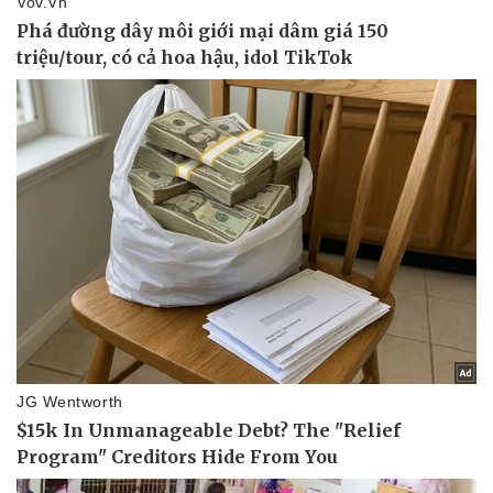
Pháp luật
Quân sự - Quốc phòng
Vụ án
Vũ khí
Tin nóng
Việt Nam
Tư vấn luật
Phân tích