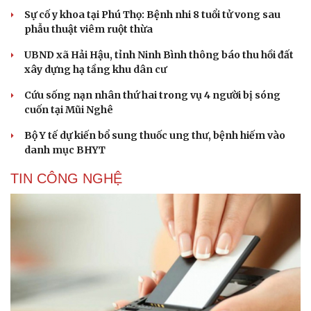
Sự cố y khoa tại Phú Thọ: Bệnh nhi 8 tuổi tử vong sau
phẫu thuật viêm ruột thừa
UBND xã Hải Hậu, tỉnh Ninh Bình thông báo thu hồi đất
xây dựng hạ tầng khu dân cư
Cứu sống nạn nhân thứ hai trong vụ 4 người bị sóng
cuốn tại Mũi Nghê
Bộ Y tế dự kiến bổ sung thuốc ung thư, bệnh hiếm vào
danh mục BHYT
TIN CÔNG NGHỆ