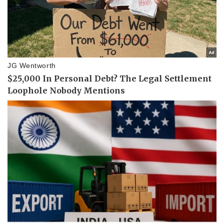
Thể thao
Ô tô - Xe máy
Bóng đá
Ô tô
Lịch thi đấu bóng đá
Xe máy
Thế giới thể thao
Tư vấn
eSports
Hậu trường