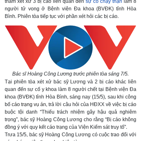
thẩm xét xử 3 bị cáo liên quan đến
sự cố chạy thận
làm 8
người tử vong ở Bệnh viện Đa khoa (BVĐK) tỉnh Hòa
Bình. Phiên tòa tiếp tục với phần xét hỏi các bị cáo.
Bác sĩ Hoàng Công Lương trước phiên tòa sáng 7/5.
Tại phiên tòa xét xử bác sỹ Lương và 2 bị cáo khác liên
quan đến sự cố y khoa làm 8 người chết tại Bệnh viện Đa
khoa (BVĐK) tỉnh Hòa Bình, sáng nay (15/5), sau khi công
bố
cáo trạng vụ án,
trả lời câu hỏi của HĐXX về việc bị cáo
buộc tội danh “Thiếu trách nhiệm gây hậu quả nghiêm
trọng”, bác sỹ Hoàng Công Lương cho rằng “Bị cáo không
đồng ý với quy kết cáo trạng của Viện Kiểm sát truy tố”.
Trưa 15/5, bác sỹ Hoàng Công Lương có cuộc trao đổi với