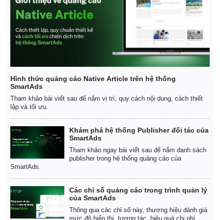
Hình thức quảng cáo Native Article trên hệ thống
SmartAds
Tham khảo bài viết sau để nắm vị trí, quy cách nội dung, cách thiết
lập và tối ưu.
Khám phá hệ thống Publisher đối tác của
SmartAds
Tham khảo ngay bài viết sau để nắm danh sách
Pháp luật
Quân sự - Quốc phòng
publisher trong hệ thống quảng cáo của
SmartAds.
Vụ án
Vũ khí
Tin nóng
Việt Nam
Các chỉ số quảng cáo trong trình quản lý
Tư vấn luật
Phân tích
của SmartAds
Thông qua các chỉ số này, thương hiệu đánh giá
mức độ hiển thị, tương tác, hiệu quả chi phí.