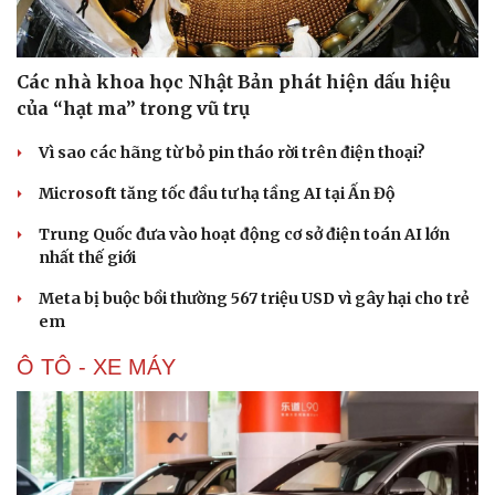
Các nhà khoa học Nhật Bản phát hiện dấu hiệu
của “hạt ma” trong vũ trụ
Vì sao các hãng từ bỏ pin tháo rời trên điện thoại?
Microsoft tăng tốc đầu tư hạ tầng AI tại Ấn Độ
Trung Quốc đưa vào hoạt động cơ sở điện toán AI lớn
nhất thế giới
Meta bị buộc bồi thường 567 triệu USD vì gây hại cho trẻ
em
Ô TÔ - XE MÁY