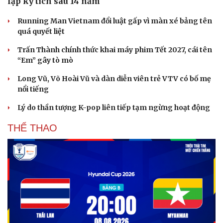
lập kỳ tích sau 14 năm
Running Man Vietnam đổi luật gấp vì màn xé bảng tên
quá quyết liệt
Trấn Thành chính thức khai máy phim Tết 2027, cái tên
“Em” gây tò mò
Long Vũ, Võ Hoài Vũ và dàn diễn viên trẻ VTV có bố mẹ
nổi tiếng
Lý do thần tượng K-pop liên tiếp tạm ngừng hoạt động
THỂ THAO