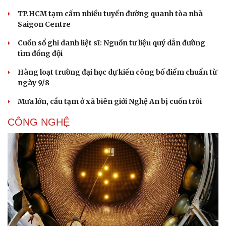
TP.HCM tạm cấm nhiều tuyến đường quanh tòa nhà
Saigon Centre
Cuốn sổ ghi danh liệt sĩ: Nguồn tư liệu quý dẫn đường
tìm đồng đội
Hàng loạt trường đại học dự kiến công bố điểm chuẩn từ
ngày 9/8
Mưa lớn, cầu tạm ở xã biên giới Nghệ An bị cuốn trôi
CÔNG NGHỆ
Văn hóa
Giải trí
Sân khấu - Điện ảnh
Nghệ sĩ
Văn học
Thời trang
Âm nhạc
Sao Việt
Di sản