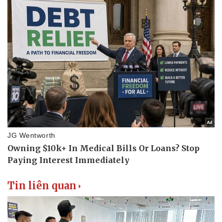
Thể thao
Ô tô - Xe máy
Bóng đá
Ô tô
Lịch thi đấu bóng đá
Xe máy
Thế giới thể thao
Tư vấn
eSports
Hậu trường
Tin liên quan