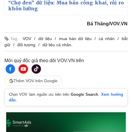
“Chợ đen” dữ liệu: Mua bán công khai, rủi ro
khôn lường
Bá Thăng/VOV.VN
Tag:
VOV
dữ liệu
mua bán dữ liệu
cá nhân
bắt
giữ
đối tượng
dữ liệu cá nhân.
Mời quý độc giả theo dõi VOV.VN trên
Thêm VOV trên Google
Chọn VOV làm nguồn ưu tiên trên
Google Search
.
Xem hướng
dẫn.
Kinh tế
Thị trường
Bất động sản
Giá vàng
Khởi nghiệp
Tiêu dùng
Tỷ giá
Chứng khoán