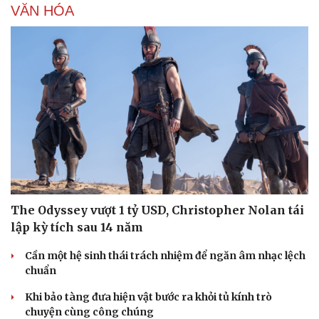
VĂN HÓA
The Odyssey vượt 1 tỷ USD, Christopher Nolan tái
lập kỳ tích sau 14 năm
Du lịch
Podcast
Cần một hệ sinh thái trách nhiệm để ngăn âm nhạc lệch
chuẩn
Tư vấn
Câu chuyện thời sự
Săn Tour
Đọc truyện đêm khuya
Khi bảo tàng đưa hiện vật bước ra khỏi tủ kính trò
check-in
Cửa sổ tình yêu
chuyện cùng công chúng
Kể chuyện cho bé