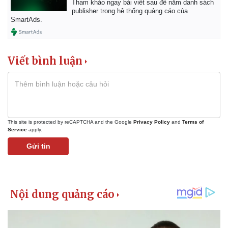
Tham khảo ngay bài viết sau để nắm danh sách
publisher trong hệ thống quảng cáo của
SmartAds.
Viết bình luận
This site is protected by reCAPTCHA and the Google
Privacy Policy
and
Terms of
Service
apply.
Gửi tin