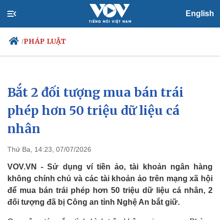
English
PHÁP LUẬT
/
Bắt 2 đối tượng mua bán trái
Chính trị
Xã hội
Đảng
Tin 24h
phép hơn 50 triệu dữ liệu cá
Tổ chức nhân sự
Dự báo thời tiết
nhân
Quốc hội
Giáo dục
Nhận diện sự thật
Dấu ấn VOV
Việc làm
Thứ Ba, 14:23, 07/07/2026
Biển đảo
VOV.VN - Sử dụng ví tiền ảo, tài khoản ngân hàng
không chính chủ và các tài khoản ảo trên mạng xã hội
để mua bán trái phép hơn 50 triệu dữ liệu cá nhân, 2
đối tượng đã bị Công an tỉnh Nghệ An bắt giữ.