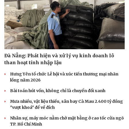
Sức khỏe
Đời sống
Dinh dưỡng - món ngon
Nhà đẹp
Đà Nẵng: Phát hiện và xử lý vụ kinh doanh lô
Cây thuốc
Blog
than hoạt tính nhập lậu
Sản phụ khoa
Tình yêu - Gia đình
Nhi khoa
Hưng Yên tổ chức Lễ hội và xúc tiến thương mại nhãn
Nam khoa
lồng năm 2026
Làm đẹp - giảm cân
Phòng mạch online
Bài toán hút vốn, không chỉ là chuyển đổi xanh
Ăn sạch sống khỏe
Mưa nhiều, vật liệu thiếu, sân bay Cà Mau 2.400 tỷ đồng
"vượt khoá" để về đích
Nhân sự, máy móc nằm chờ mặt bằng ở cao tốc cửa ngõ
TP. Hồ Chí Minh