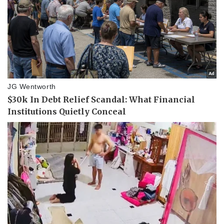
Vụ án
Vũ khí
Tin nóng
Việt Nam
Tư vấn luật
Phân tích