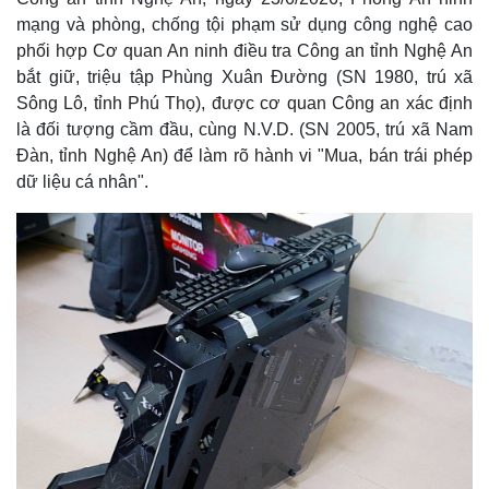
mạng và phòng, chống tội phạm sử dụng công nghệ cao
phối hợp Cơ quan An ninh điều tra Công an tỉnh Nghệ An
bắt giữ, triệu tập Phùng Xuân Đường (SN 1980, trú xã
Sông Lô, tỉnh Phú Thọ), được cơ quan Công an xác định
là đối tượng cầm đầu, cùng N.V.D. (SN 2005, trú xã Nam
Đàn, tỉnh Nghệ An) để làm rõ hành vi "Mua, bán trái phép
dữ liệu cá nhân".
Thế giới
Multimedia
Quan sát
Video
Cuộc sống đó đây
Ảnh
Hồ sơ
E-Magazine
Infographic