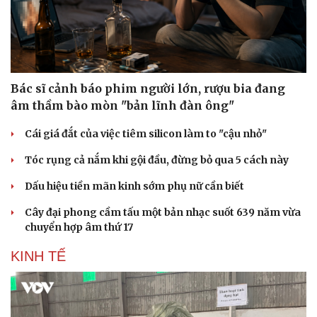
Bác sĩ cảnh báo phim người lớn, rượu bia đang
âm thầm bào mòn "bản lĩnh đàn ông"
Cái giá đắt của việc tiêm silicon làm to "cậu nhỏ"
Tóc rụng cả nắm khi gội đầu, đừng bỏ qua 5 cách này
Dấu hiệu tiền mãn kinh sớm phụ nữ cần biết
Cây đại phong cầm tấu một bản nhạc suốt 639 năm vừa
chuyển hợp âm thứ 17
KINH TẾ