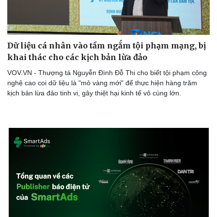
Dữ liệu cá nhân vào tầm ngắm tội phạm mạng, bị
Doanh nghiệp
Công nghệ
khai thác cho các kịch bản lừa đảo
Thông tin doanh nghiệp
Sành điệu
Doanh nghiệp 24h
Tin Công nghệ
VOV.VN - Thượng tá Nguyễn Đình Đỗ Thi cho biết tội phạm công
Doanh nhân
Trải nghiệm
nghệ cao coi dữ liệu là "mỏ vàng mới" để thực hiện hàng trăm
Vì cộng đồng
Chuyển đổi số
kịch bản lừa đảo tinh vi, gây thiệt hại kinh tế vô cùng lớn.