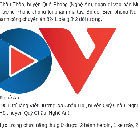
Lịch thi đấu bóng đá
Xe máy
xã Châu Thôn, huyện Quế Phong (Nghệ An), đoạn đi vào bản 
Thế giới thể thao
Tư vấn
lực lượng Phòng chống tội phạm ma túy, Bộ đội Biên phòng Ng
eSports
V
hành công chuyên án 324L bắt giữ 2 đối tượng.
Hậu trường
Văn hóa
Giải trí
D
Sân khấu - Điện ảnh
Nghệ sĩ
Văn học
Thời trang
Âm nhạc
Sao Việt
c
Di sản
g Nghệ An
81, trú làng Việt Hương, xã Châu Hội, huyện Quỳ Châu, Nghệ
Hội, huyện Quỳ Châu, Nghệ An).
, lực lượng chức năng thu giữ được: 2 bánh heroin, 1 xe máy, 