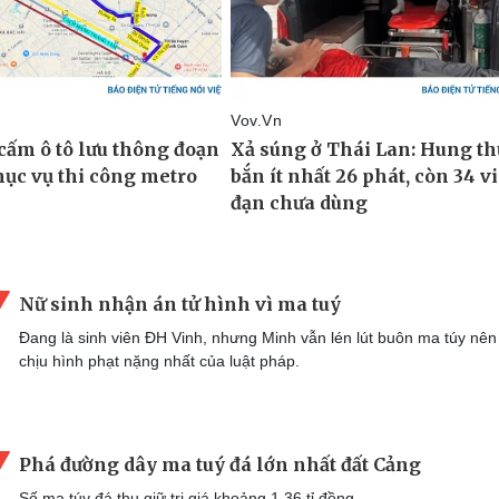
Nữ sinh nhận án tử hình vì ma tuý
Đang là sinh viên ĐH Vinh, nhưng Minh vẫn lén lút buôn ma túy nên
chịu hình phạt nặng nhất của luật pháp.
Phá đường dây ma tuý đá lớn nhất đất Cảng
Số ma túy đá thu giữ trị giá khoảng 1,36 tỉ đồng.