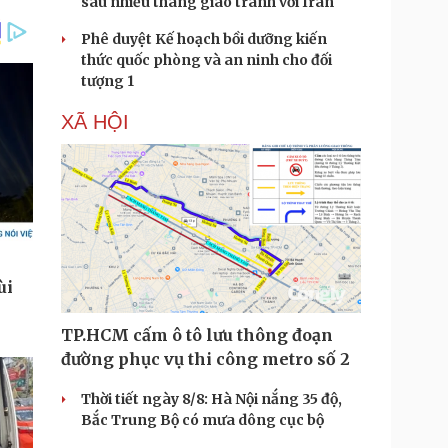
sau nhiều tháng giao tranh với Iran
Phê duyệt Kế hoạch bồi dưỡng kiến
thức quốc phòng và an ninh cho đối
tượng 1
XÃ HỘI
TP.HCM cấm ô tô lưu thông đoạn
đường phục vụ thi công metro số 2
Thời tiết ngày 8/8: Hà Nội nắng 35 độ,
Bắc Trung Bộ có mưa dông cục bộ