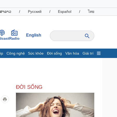
ສາລາວ
/
Русский
/
Español
/
ไทย
English
dcast
Radio
ệp
Công nghệ
Sức khỏe
Đời sống
Văn hóa
Giải trí
inh tế
Thị trường
ất động sản
Giá vàng
hởi nghiệp
Tiêu dùng
Tỷ giá
ĐỜI SỐNG
Chứng khoán
Giá cà phê
oanh nghiệp
Công nghệ
hông tin doanh nghiệp
Sành điệu