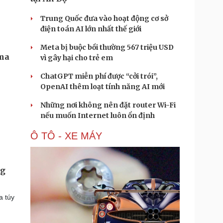
Trung Quốc đưa vào hoạt động cơ sở
điện toán AI lớn nhất thế giới
Meta bị buộc bồi thường 567 triệu USD
 ma
vì gây hại cho trẻ em
ChatGPT miễn phí được “cởi trói”,
OpenAI thêm loạt tính năng AI mới
Những nơi không nên đặt router Wi-Fi
nếu muốn Internet luôn ổn định
Ô TÔ - XE MÁY
ng
a túy