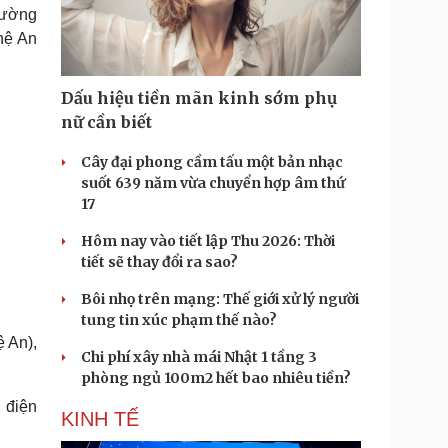
Doanh nghiệp 24h
Tin Công nghệ
Mường
Doanh nhân
Trải nghiệm
hệ An
ì cộng đồng
Chuyển đổi số
Dấu hiệu tiền mãn kinh sớm phụ
u lịch
Podcast
nữ cần biết
Tư vấn
Câu chuyện thời sự
Săn Tour
Đọc truyện đêm khuya
Cây đại phong cầm tấu một bản nhạc
heck-in
Cửa sổ tình yêu
suốt 639 năm vừa chuyển hợp âm thứ
Kể chuyện cho bé
17
Hạt giống tâm hồn
Hôm nay vào tiết lập Thu 2026: Thời
tiết sẽ thay đổi ra sao?
Bôi nhọ trên mạng: Thế giới xử lý người
tung tin xúc phạm thế nào?
 An),
Chi phí xây nhà mái Nhật 1 tầng 3
phòng ngủ 100m2 hết bao nhiêu tiền?
2 điện
KINH TẾ