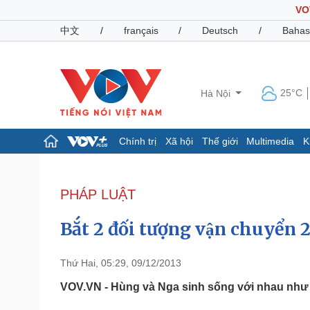
VO
中文
/
français
/
Deutsch
/
Bahas
25°C
Hà Nội
Chính trị
Xã hội
Thế giới
Multimedia
K
Chính trị
Xã hội
Đảng
Tin 24h
PHÁP LUẬT
Tổ chức nhân sự
Dự báo thời tiết
Quốc hội
Giáo dục
Bắt 2 đối tượng vận chuyển
Nhận diện sự thật
Dấu ấn VOV
Việc làm
Biển đảo
Thứ Hai, 05:29, 09/12/2013
Pháp luật
Quân sự - Quốc phòng
VOV.VN - Hùng và Nga sinh sống với nhau như vơ
Vụ án
Vũ khí