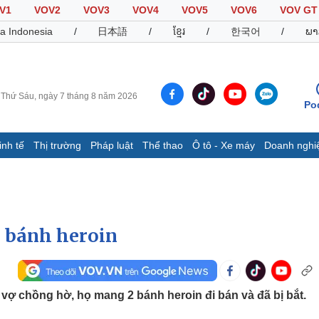
V1
VOV2
VOV3
VOV4
VOV5
VOV6
VOV GT
a Indonesia
/
日本語
/
ខ្មែរ
/
한국어
/
ພາ
Thứ Sáu, ngày 7 tháng 8 năm 2026
Po
inh tế
Thị trường
Pháp luật
Thể thao
Ô tô - Xe máy
Doanh nghi
Thế giới
Multimedia
K
Quan sát
Video
B
Cuộc sống đó đây
Ảnh
K
Hồ sơ
E-Magazine
 2 bánh heroin
Infographic
Thể thao
Ô tô - Xe máy
D
̣ chồng hờ, họ mang 2 bánh heroin đi bán và đã bị bắt.
Bóng đá
Ô tô
T