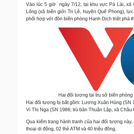
Tin nóng
Việt Nam
Vào lúc 5 giờ ngày 7/12, tại khu vực Pà Lài, 
Tư vấn luật
Phân tích
Lống (xã biên giới Tri Lễ, huyện Quế Phong), 
phối hợp với đồn biên phòng Hạnh Dịch triệt phá t
Sức khỏe
Đời sống
Dinh dưỡng - món ngon
Nhà đẹp
Cây thuốc
Blog
Sản phụ khoa
Tình yêu - Gia đình
Nhi khoa
Nam khoa
Làm đẹp - giảm cân
Phòng mạch online
Ăn sạch sống khỏe
Cải chính
Hai đối tượng tại trụ sở biên phòn
Hai đối tượng bị bắt gồm: Lương Xuân Hùng (SN 19
Vi Thị Nga (SN 1986; trú bản Thuận Lập, xã Châu 
Qua kiểm trang hành tranh của hai đối tượng này
thoại di động, 02 thẻ ATM và 40 triệu đồng.