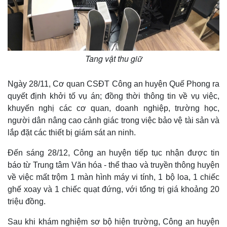
Tang vật thu giữ
Ngày 28/11, Cơ quan CSĐT Công an huyện Quế Phong ra
quyết định khởi tố vụ án; đồng thời thông tin về vụ việc,
khuyến nghị các cơ quan, doanh nghiệp, trường học,
người dân nâng cao cảnh giác trong việc bảo vệ tài sản và
lắp đặt các thiết bị giám sát an ninh.
Thế giới
Multimedia
Đến sáng 28/12, Công an huyện tiếp tục nhận được tin
Quan sát
Video
báo từ Trung tâm Văn hóa - thể thao và truyền thông huyện
Cuộc sống đó đây
Ảnh
về việc mất trộm 1 màn hình máy vi tính, 1 bộ loa, 1 chiếc
Hồ sơ
E-Magazine
ghế xoay và 1 chiếc quạt đứng, với tổng trị giá khoảng 20
Infographic
triệu đồng.
Sau khi khám nghiệm sơ bộ hiện trường, Công an huyện