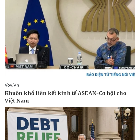
Thể thao
Ô tô - Xe máy
Bóng đá
Ô tô
Lịch thi đấu bóng đá
Xe máy
Thế giới thể thao
Tư vấn
eSports
Hậu trường