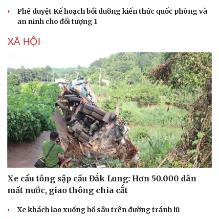
Phê duyệt Kế hoạch bồi dưỡng kiến thức quốc phòng và
an ninh cho đối tượng 1
XÃ HỘI
Văn hóa
Giải trí
Sân khấu - Điện ảnh
Nghệ sĩ
Văn học
Thời trang
Xe cẩu tông sập cầu Đắk Lung: Hơn 50.000 dân
Âm nhạc
Sao Việt
Di sản
mất nước, giao thông chia cắt
Xe khách lao xuống hố sâu trên đường tránh lũ