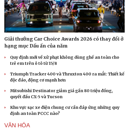
Giải thưởng Car Choice Awards 2026 có thay đổi ở
hạng mục Dấu ấn của năm
Quy định mới về xử phạt không dùng ghế an toàn cho
trẻ em trên ô tô từ 15/8
Triumph Tracker 400 và Thruxton 400 ra mắt: Thiết kế
độc đáo, động cơ mạnh hơn
Mitsubishi Destinator giảm giá gần 80 triệu đồng,
quyết đấu CX-5 và Tucson
Du lịch
Podcast
Khu vực sạc xe điện chung cư cần đáp ứng những quy
Tư vấn
Câu chuyện thời sự
định an toàn PCCC nào?
Săn Tour
Đọc truyện đêm khuya
check-in
Cửa sổ tình yêu
VĂN HÓA
Kể chuyện cho bé