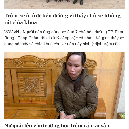
Trộm xe ô tô để bên đường vì thấy chủ xe không
rút chìa khóa
Doanh nghiệp
Công nghệ
VOV.VN - Người đàn ông dừng xe ô tô 7 chỗ bên đường TP. Phan
Thông tin doanh nghiệp
Sành điệu
Rang - Tháp Chàm rồi đi xử lý công việc cá nhân. Kẻ gian thấy xe
Doanh nghiệp 24h
Tin Công nghệ
đang nổ máy và chìa khoá còn xe nên nảy sinh ý định trộm cắp.
Doanh nhân
Trải nghiệm
Vì cộng đồng
Chuyển đổi số
Nữ quái lẻn vào trường học trộm cắp tài sản