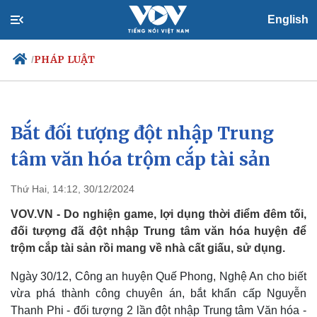
English
PHÁP LUẬT
/
Bắt đối tượng đột nhập Trung
Chính trị
Xã hội
Đảng
Tin 24h
tâm văn hóa trộm cắp tài sản
Tổ chức nhân sự
Dự báo thời tiết
Quốc hội
Giáo dục
Thứ Hai, 14:12, 30/12/2024
Nhận diện sự thật
Dấu ấn VOV
Việc làm
VOV.VN - Do nghiện game, lợi dụng thời điểm đêm tối,
Biển đảo
đối tượng đã đột nhập Trung tâm văn hóa huyện để
trộm cắp tài sản rồi mang về nhà cất giấu, sử dụng.
Ngày 30/12, Công an huyện Quế Phong, Nghệ An cho biết
vừa phá thành công chuyên án, bắt khẩn cấp Nguyễn
Thanh Phi - đối tượng 2 lần đột nhập Trung tâm Văn hóa -