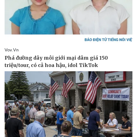
Vụ án
Vũ khí
Tin nóng
Việt Nam
Tư vấn luật
Phân tích