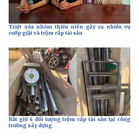
Triệt xóa nhóm thiếu niên gây ra nhiều vụ
cướp giật và trộm cắp tài sản
Kinh tế
Thị trường
Bất động sản
Giá vàng
Bắt giữ 4 đối tượng trộm cắp tài sản tại công
Khởi nghiệp
Tiêu dùng
trường xây dựng
Tỷ giá
Chứng khoán