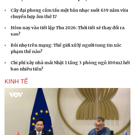
Cây đại phong cầm tấu một bản nhạc suốt 639 năm vừa
chuyển hợp âm thứ 17
Hôm nay vào tiết lập Thu 2026: Thời tiết sẽ thay đổi ra
sao?
Bôi nhọ trên mạng: Thế giới xử lý người tung tin xúc
Sức khỏe
Đời sống
phạm thế nào?
Dinh dưỡng - món ngon
Nhà đẹp
Cây thuốc
Blog
Chi phí xây nhà mái Nhật 1 tầng 3 phòng ngủ 100m2 hết
Sản phụ khoa
Tình yêu - Gia đình
bao nhiêu tiền?
Nhi khoa
Nam khoa
KINH TẾ
Làm đẹp - giảm cân
Phòng mạch online
Ăn sạch sống khỏe