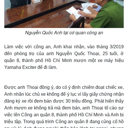
Nguyễn Quốc Anh tại cơ quan công an
Làm việc với công an, Anh khai nhận, vào tháng 3/2019
đến phòng trọ của anh Nguyễn Quốc Thoại, 25 tuổi, ở
quận 8, thành phố Hồ Chí Minh mượn một xe máy hiệu
Yamaha Exciter để đi làm.
Thế giới
Multimedia
Quan sát
Video
Cuộc sống đó đây
Ảnh
Được anh Thoại đồng ý, do có ý định chiếm đoạt chiếc xe,
Hồ sơ
E-Magazine
Anh nhân lúc chủ xe không để ý lục ví lấy giấy chứng nhận
Infographic
đăng ký xe rồi đem bán được 30 triệu đồng. Phát hiện thấy
Anh mượn xe không trả mà đem bán, anh Thoại tố cáo sự
việc lên Công an quận 8, thành phố Hồ Chí Minh và Anh bị
triệu tập. Trong quá trình Công an quân 8 đang củng cố hồ