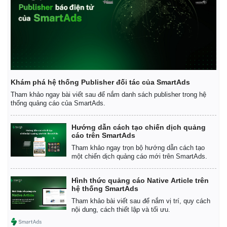
Khám phá hệ thống Publisher đối tác của SmartAds
Tham khảo ngay bài viết sau để nắm danh sách publisher trong hệ
thống quảng cáo của SmartAds.
Hướng dẫn cách tạo chiến dịch quảng
cáo trên SmartAds
Kinh tế
Thị trường
Tham khảo ngay trọn bộ hướng dẫn cách tạo
Bất động sản
Giá vàng
một chiến dịch quảng cáo mới trên SmartAds.
Khởi nghiệp
Tiêu dùng
Tỷ giá
Hình thức quảng cáo Native Article trên
Chứng khoán
hệ thống SmartAds
Giá cà phê
Tham khảo bài viết sau để nắm vị trí, quy cách
nội dung, cách thiết lập và tối ưu.