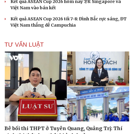
Kết quả ASEAN Cup 2026 hôm nay 7/8: Singapore và
Việt Nam vào bán kết
Kết quả ASEAN Cup 2026 tối 7-8: Đình Bắc rực sáng, ĐT
Việt Nam thắng dễ Campuchia
TƯ VẤN LUẬT
Bê bối thi THPT ở Tuyên Quang, Quảng Trị: Thí