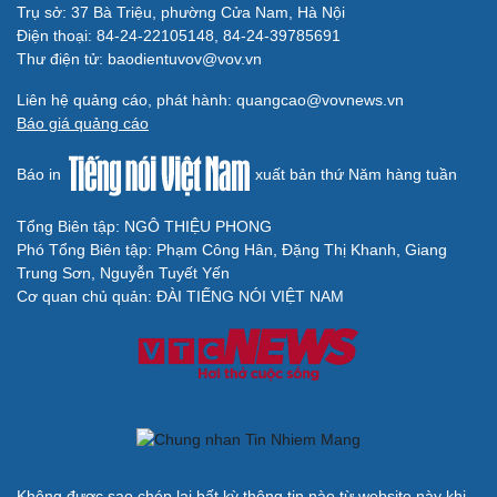
Trụ sở: 37 Bà Triệu, phường Cửa Nam, Hà Nội
Điện thoại: 84-24-22105148, 84-24-39785691
Thư điện tử: baodientuvov@vov.vn
Liên hệ quảng cáo, phát hành: quangcao@vovnews.vn
Báo giá quảng cáo
Báo in
xuất bản thứ Năm hàng tuần
Tổng Biên tập: NGÔ THIỆU PHONG
Phó Tổng Biên tập: Phạm Công Hân, Đặng Thị Khanh, Giang
Trung Sơn, Nguyễn Tuyết Yến
Cơ quan chủ quản: ĐÀI TIẾNG NÓI VIỆT NAM
Không được sao chép lại bất kỳ thông tin nào từ website này khi