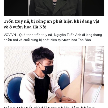
Trốn truy nã, bị công an phát hiện khi đang vật
vờ ở vườn hoa Hà Nội
VOV.VN - Quá trình trốn truy nã, Nguyễn Tuấn Anh đi lang thang
nhiều nơi và cuối cùng bị phát hiện tại vườn hoa Tao Đàn.
Sức khỏe
Đời sống
Dinh dưỡng - món ngon
Nhà đẹp
Cây thuốc
Blog