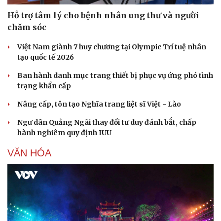
Hỗ trợ tâm lý cho bệnh nhân ung thư và người
Văn hóa
Giải trí
chăm sóc
Sân khấu - Điện ảnh
Nghệ sĩ
Việt Nam giành 7 huy chương tại Olympic Trí tuệ nhân
Văn học
Thời trang
tạo quốc tế 2026
Âm nhạc
Sao Việt
Di sản
Ban hành danh mục trang thiết bị phục vụ ứng phó tình
trạng khẩn cấp
Nâng cấp, tôn tạo Nghĩa trang liệt sĩ Việt - Lào
Ngư dân Quảng Ngãi thay đổi tư duy đánh bắt, chấp
hành nghiêm quy định IUU
VĂN HÓA