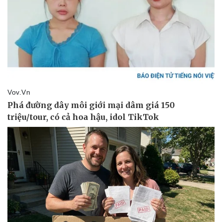
Pháp luật
Quân sự - Quốc phòng
Vụ án
Vũ khí
Tin nóng
Việt Nam
Tư vấn luật
Phân tích