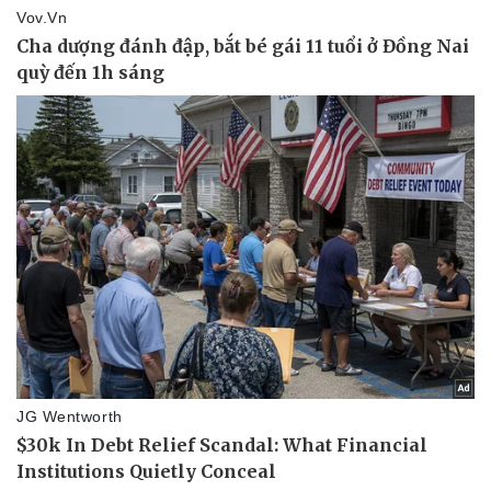
Thể thao
Ô tô - Xe máy
Bóng đá
Ô tô
Lịch thi đấu bóng đá
Xe máy
Thế giới thể thao
Tư vấn
eSports
Hậu trường