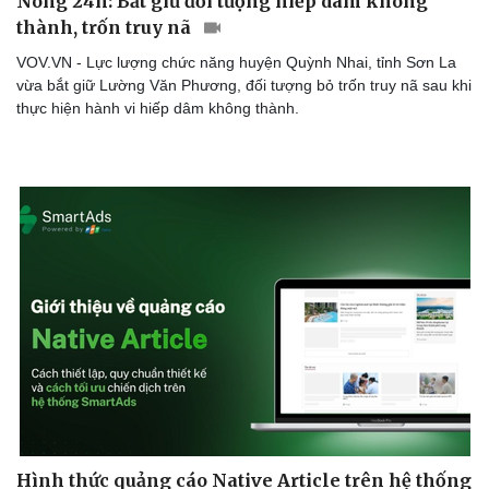
Nóng 24h: Bắt giữ đối tượng hiếp dâm không
Sản phụ khoa
Tình yêu - Gia đình
thành, trốn truy nã
Nhi khoa
Nam khoa
VOV.VN - Lực lượng chức năng huyện Quỳnh Nhai, tỉnh Sơn La
Làm đẹp - giảm cân
vừa bắt giữ Lường Văn Phương, đối tượng bỏ trốn truy nã sau khi
Phòng mạch online
thực hiện hành vi hiếp dâm không thành.
Ăn sạch sống khỏe
Hình thức quảng cáo Native Article trên hệ thống