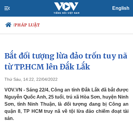
English
PHÁP LUẬT
/
Bắt đối tượng lừa đảo trốn tuy nã
Chính trị
Xã hội
Đảng
Tin 24h
từ TP.HCM lên Đắk Lắk
Tổ chức nhân sự
Dự báo thời tiết
Quốc hội
Giáo dục
Thứ Sáu, 14:22, 22/04/2022
Nhận diện sự thật
Dấu ấn VOV
Việc làm
VOV.VN - Sáng 22/4, Công an tỉnh Đắk Lắk đã bắt được
Biển đảo
Nguyễn Quốc Anh, 25 tuổi, trú xã Hòa Sơn, huyện Ninh
Sơn, tỉnh Ninh Thuận, là đối tượng đang bị Công an
quận 8, TP HCM truy nã về tội lừa đảo chiếm đoạt tài
sản.