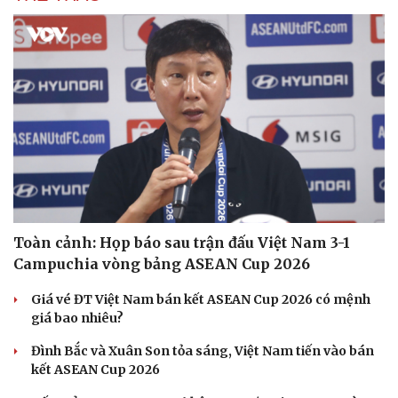
Du lịch
Podcast
Tư vấn
Câu chuyện thời sự
Săn Tour
Đọc truyện đêm khuya
check-in
Cửa sổ tình yêu
Kể chuyện cho bé
Hạt giống tâm hồn
Toàn cảnh: Họp báo sau trận đấu Việt Nam 3-1
Campuchia vòng bảng ASEAN Cup 2026
Giá vé ĐT Việt Nam bán kết ASEAN Cup 2026 có mệnh
giá bao nhiêu?
Đình Bắc và Xuân Son tỏa sáng, Việt Nam tiến vào bán
kết ASEAN Cup 2026