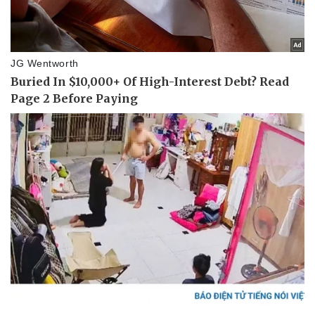
Pháp luật
Quân sự - Quốc phòng
Vụ án
Vũ khí
Tin nóng
Việt Nam
Tư vấn luật
Phân tích