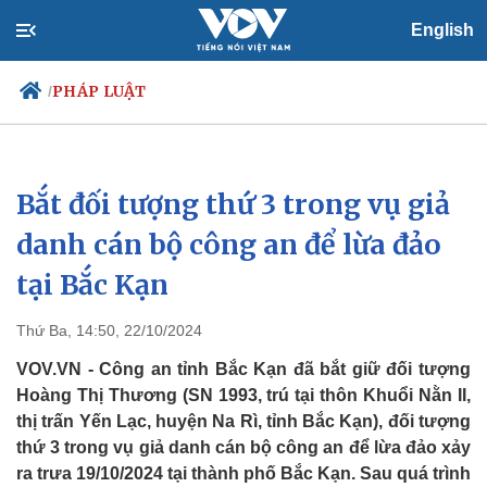
English
PHÁP LUẬT
/
Bắt đối tượng thứ 3 trong vụ giả
Chính trị
Xã hội
Đảng
Tin 24h
danh cán bộ công an để lừa đảo
Tổ chức nhân sự
Dự báo thời tiết
tại Bắc Kạn
Quốc hội
Giáo dục
Nhận diện sự thật
Dấu ấn VOV
Việc làm
Thứ Ba, 14:50, 22/10/2024
Biển đảo
VOV.VN - Công an tỉnh Bắc Kạn đã bắt giữ đối tượng
Hoàng Thị Thương (SN 1993, trú tại thôn Khuổi Nằn II,
thị trấn Yến Lạc, huyện Na Rì, tỉnh Bắc Kạn), đối tượng
thứ 3 trong vụ giả danh cán bộ công an để lừa đảo xảy
ra trưa 19/10/2024 tại thành phố Bắc Kạn. Sau quá trình