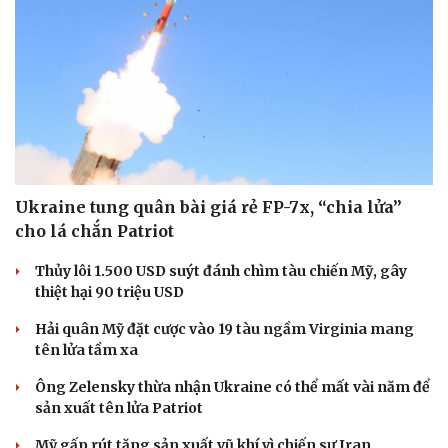
Nam khoa
Làm đẹp - giảm cân
Phòng mạch online
Ăn sạch sống khỏe
Ukraine tung quân bài giá rẻ FP-7x, “chia lửa”
cho lá chắn Patriot
Thủy lôi 1.500 USD suýt đánh chìm tàu chiến Mỹ, gây
thiệt hại 90 triệu USD
Hải quân Mỹ đặt cược vào 19 tàu ngầm Virginia mang
tên lửa tầm xa
Ông Zelensky thừa nhận Ukraine có thể mất vài năm để
sản xuất tên lửa Patriot
Mỹ gấp rút tăng sản xuất vũ khí vì chiến sự Iran