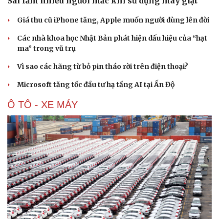
Sai lầm nhiều người mắc khi sử dụng máy giặt
Văn hóa
Giải trí
Sân khấu - Điện ảnh
Nghệ sĩ
Giá thu cũ iPhone tăng, Apple muốn người dùng lên đời
Văn học
Thời trang
Các nhà khoa học Nhật Bản phát hiện dấu hiệu của “hạt
Âm nhạc
Sao Việt
ma” trong vũ trụ
Di sản
Vì sao các hãng từ bỏ pin tháo rời trên điện thoại?
Microsoft tăng tốc đầu tư hạ tầng AI tại Ấn Độ
Ô TÔ - XE MÁY