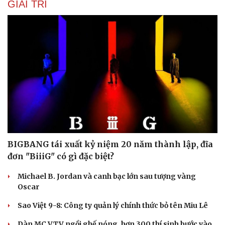
GIẢI TRÍ
Du lịch
Podcast
Tư vấn
Câu chuyện thời sự
Săn Tour
Đọc truyện đêm khuya
check-in
Cửa sổ tình yêu
Kể chuyện cho bé
Hạt giống tâm hồn
BIGBANG tái xuất kỷ niệm 20 năm thành lập, đĩa
đơn "BiiiG" có gì đặc biệt?
Michael B. Jordan và canh bạc lớn sau tượng vàng
Oscar
Sao Việt 9-8: Công ty quản lý chính thức bỏ tên Miu Lê
Dàn MC VTV ngồi ghế nóng, hơn 300 thí sinh bước vào