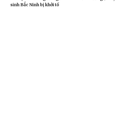
sinh Bắc Ninh bị khởi tố
Tây Ninh cảnh báo bẫy "việc nhẹ lương cao" ở
Campuchia
VỤ ÁN
Cựu Thứ trưởng Nguyễn Bá Hoan được đưa ra xét
xử ngày 18/8