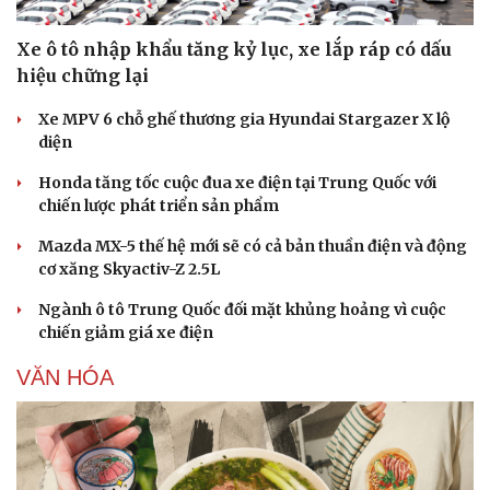
Xe ô tô nhập khẩu tăng kỷ lục, xe lắp ráp có dấu
hiệu chững lại
Xe MPV 6 chỗ ghế thương gia Hyundai Stargazer X lộ
diện
Honda tăng tốc cuộc đua xe điện tại Trung Quốc với
chiến lược phát triển sản phẩm
Mazda MX-5 thế hệ mới sẽ có cả bản thuần điện và động
cơ xăng Skyactiv-Z 2.5L
Ngành ô tô Trung Quốc đối mặt khủng hoảng vì cuộc
chiến giảm giá xe điện
VĂN HÓA