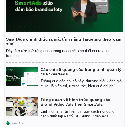
SmartAds chính thức ra mắt tính năng Targeting theo 'cảm
xúc'
Đây là bước mở rộng quan trọng trong hệ sinh thái contextual
targeting.
Các chỉ số quảng cáo trong trình quản lý
của SmartAds
Kinh tế
Thị trường
Thông qua các chỉ số này, thương hiệu đánh giá
Bất động sản
Giá vàng
mức độ hiển thị, tương tác, hiệu quả chi phí.
Khởi nghiệp
Tiêu dùng
Tỷ giá
Tổng quan về hình thức quảng cáo
Chứng khoán
Brand Video Ads trên SmartAds
Giá cà phê
Định nghĩa, vị trí hiển thị, quy cách nội dung,
cách thiết lập và tối ưu Brand Video Ads.