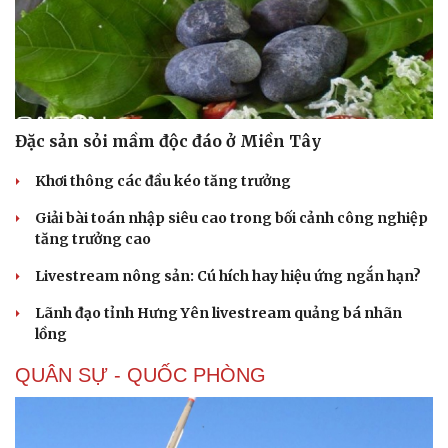
Đặc sản sỏi mầm độc đáo ở Miền Tây
Khơi thông các đầu kéo tăng trưởng
Giải bài toán nhập siêu cao trong bối cảnh công nghiệp
tăng trưởng cao
Livestream nông sản: Cú hích hay hiệu ứng ngắn hạn?
Lãnh đạo tỉnh Hưng Yên livestream quảng bá nhãn
lồng
Sức khỏe
Đời sống
QUÂN SỰ - QUỐC PHÒNG
Dinh dưỡng - món ngon
Nhà đẹp
Cây thuốc
Blog
Sản phụ khoa
Tình yêu - Gia đình
Nhi khoa