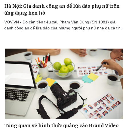
Hà Nội: Giả danh công an để lừa đảo phụ nữ trên
ứng dụng hẹn hò
VOV.VN - Do cần tiền tiêu xài, Phạm Văn Dũng (SN 1981) giả
danh công an để lừa đảo của những người phụ nữ nhẹ dạ cả tin.
Doanh nghiệp
Công nghệ
Thông tin doanh nghiệp
Sành điệu
Doanh nghiệp 24h
Tin Công nghệ
Doanh nhân
Trải nghiệm
Vì cộng đồng
Chuyển đổi số
Tổng quan về hình thức quảng cáo Brand Video