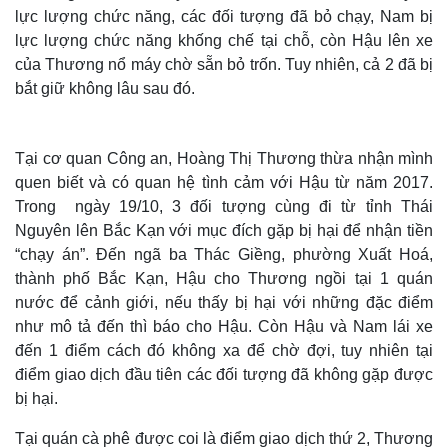
lực lượng chức năng, các đối tượng đã bỏ chạy, Nam bị
lực lượng chức năng khống chế tại chỗ, còn Hậu lên xe
của Thương nổ máy chờ sẵn bỏ trốn. Tuy nhiên, cả 2 đã bị
bắt giữ không lâu sau đó.
Tại cơ quan Công an, Hoàng Thị Thương thừa nhận mình
quen biết và có quan hệ tình cảm với Hậu từ năm 2017.
Trong ngày 19/10, 3 đối tượng cùng đi từ tỉnh Thái
Nguyên lên Bắc Kạn với mục đích gặp bị hại để nhận tiền
Thế giới
Multimedia
“chạy án”. Đến ngã ba Thác Giềng, phường Xuất Hoá,
Quan sát
Video
thành phố Bắc Kạn, Hậu cho Thương ngồi tại 1 quán
Cuộc sống đó đây
Ảnh
nước để cảnh giới, nếu thấy bị hại với những đặc điểm
Hồ sơ
E-Magazine
như mô tả đến thì báo cho Hậu. Còn Hậu và Nam lái xe
Infographic
đến 1 điểm cách đó không xa để chờ đợi, tuy nhiên tại
điểm giao dịch đầu tiên các đối tượng đã không gặp được
bị hại.
Tại quán cà phê được coi là điểm giao dịch thứ 2, Thương