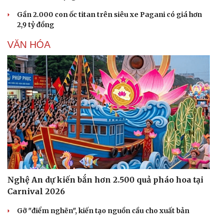
Gần 2.000 con ốc titan trên siêu xe Pagani có giá hơn
2,9 tỷ đồng
VĂN HÓA
Văn hóa
Giải trí
Sân khấu - Điện ảnh
Nghệ sĩ
Văn học
Thời trang
Âm nhạc
Sao Việt
Di sản
Nghệ An dự kiến bắn hơn 2.500 quả pháo hoa tại
Carnival 2026
Gỡ "điểm nghẽn", kiến tạo nguồn cầu cho xuất bản