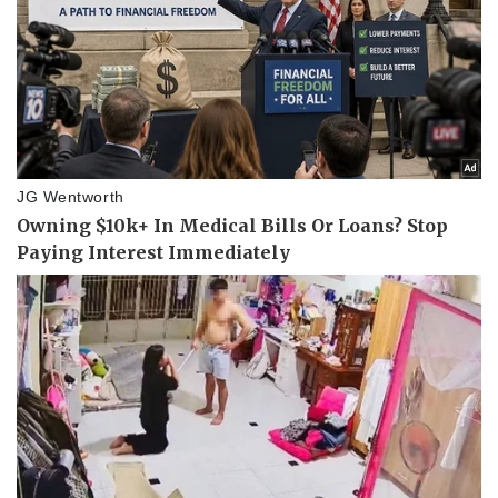
Kinh tế
Thị trường
Bất động sản
Giá vàng
Khởi nghiệp
Tiêu dùng
Tỷ giá
Chứng khoán
Giá cà phê