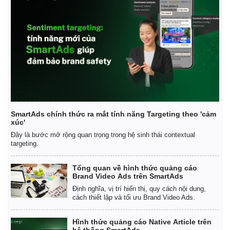
Thế giới
Multimedia
SmartAds chính thức ra mắt tính năng Targeting theo 'cảm
Quan sát
Video
xúc'
Cuộc sống đó đây
Ảnh
Đây là bước mở rộng quan trọng trong hệ sinh thái contextual
Hồ sơ
E-Magazine
targeting.
Infographic
Tổng quan về hình thức quảng cáo
Brand Video Ads trên SmartAds
Định nghĩa, vị trí hiển thị, quy cách nội dung,
cách thiết lập và tối ưu Brand Video Ads.
Hình thức quảng cáo Native Article trên