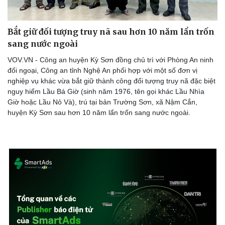
Bắt giữ đối tượng truy nã sau hơn 10 năm lẩn trốn
sang nước ngoài
Thể thao
Ô tô - Xe máy
VOV.VN - Công an huyện Kỳ Sơn đồng chủ trì với Phòng An ninh
Bóng đá
Ô tô
đối ngoại, Công an tỉnh Nghệ An phối hợp với một số đơn vị
Lịch thi đấu bóng đá
Xe máy
nghiệp vụ khác vừa bắt giữ thành công đối tượng truy nã đặc biệt
Thế giới thể thao
Tư vấn
nguy hiểm Lầu Bá Giờ (sinh năm 1976, tên gọi khác Lầu Nhìa
eSports
Giờ hoặc Lầu Nỏ Và), trú tại bản Trường Sơn, xã Nậm Cắn,
Hậu trường
huyện Kỳ Sơn sau hơn 10 năm lẩn trốn sang nước ngoài.