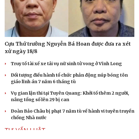
Cựu Thứ trưởng Nguyễn Bá Hoan được đưa ra xét
xử ngày 18/8
Truy tố tài xế xe tải vụ nữ sinh tử vong ở Vĩnh Long
Đối tượng điều hành tổ chức phản động núp bóng tôn
giáo lĩnh án 7 năm 6 tháng tù
Vụ gian lận thi tại Tuyên Quang: Khởi tố thêm 2 người,
nâng tổng số lên 29 bị can
Đoàn Bảo Châu bị phạt 7 năm tù về hành vi tuyên truyền
chống Nhà nước
TƯ VẤN LUẬT