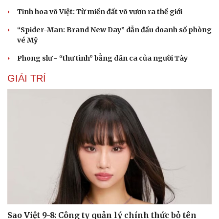
Tinh hoa võ Việt: Từ miền đất võ vươn ra thế giới
“Spider-Man: Brand New Day” dẫn đầu doanh số phòng
vé Mỹ
Phong slư - “thư tình” bằng dân ca của người Tày
GIẢI TRÍ
Sao Việt 9-8: Công ty quản lý chính thức bỏ tên