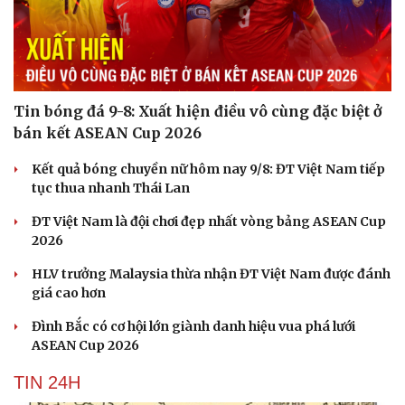
Du lịch
Podcast
Tư vấn
Câu chuyện thời sự
Săn Tour
Đọc truyện đêm khuya
Tin bóng đá 9-8: Xuất hiện điều vô cùng đặc biệt ở
check-in
Cửa sổ tình yêu
bán kết ASEAN Cup 2026
Kể chuyện cho bé
Hạt giống tâm hồn
Kết quả bóng chuyền nữ hôm nay 9/8: ĐT Việt Nam tiếp
tục thua nhanh Thái Lan
ĐT Việt Nam là đội chơi đẹp nhất vòng bảng ASEAN Cup
2026
HLV trưởng Malaysia thừa nhận ĐT Việt Nam được đánh
giá cao hơn
Đình Bắc có cơ hội lớn giành danh hiệu vua phá lưới
ASEAN Cup 2026
TIN 24H