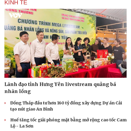
KINH TẾ
Doanh nghiệp
Công nghệ
Thông tin doanh nghiệp
Sành điệu
Doanh nghiệp 24h
Tin Công nghệ
Doanh nhân
Trải nghiệm
Vì cộng đồng
Chuyển đổi số
Lãnh đạo tỉnh Hưng Yên livestream quảng bá
nhãn lồng
Đồng Tháp đầu tư hơn 160 tỷ đồng xây dựng Dự án Cải
tạo nút giao An Bình
Huế tăng tốc giải phóng mặt bằng mở rộng cao tốc Cam
Lộ - La Sơn