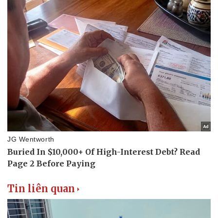
Pháp luật
Quân sự - Quốc phòng
Vụ án
Vũ khí
Tin nóng
Việt Nam
Tư vấn luật
Phân tích
Tin liên quan