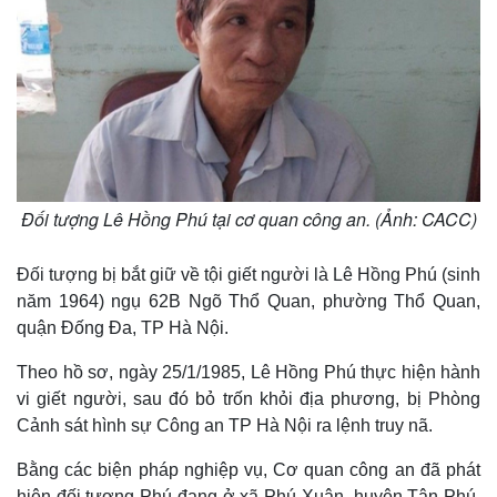
Đối tượng Lê Hồng Phú tại cơ quan công an. (Ảnh: CACC)
Đối tượng bị bắt giữ về tội giết người là Lê Hồng Phú (sinh
năm 1964) ngụ 62B Ngõ Thổ Quan, phường Thổ Quan,
quận Đống Đa, TP Hà Nội.
Theo hồ sơ, ngày 25/1/1985, Lê Hồng Phú thực hiện hành
vi giết người, sau đó bỏ trốn khỏi địa phương, bị Phòng
Cảnh sát hình sự Công an TP Hà Nội ra lệnh truy nã.
Bằng các biện pháp nghiệp vụ, Cơ quan công an đã phát
hiện đối tượng Phú đang ở xã Phú Xuân, huyện Tân Phú,