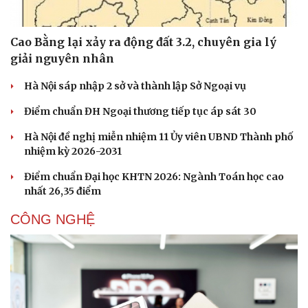
Sức khỏe
Đời sống
Cao Bằng lại xảy ra động đất 3.2, chuyên gia lý
Dinh dưỡng - món ngon
Nhà đẹp
giải nguyên nhân
Cây thuốc
Blog
Sản phụ khoa
Tình yêu - Gia đình
Hà Nội sáp nhập 2 sở và thành lập Sở Ngoại vụ
Nhi khoa
Nam khoa
Điểm chuẩn ĐH Ngoại thương tiếp tục áp sát 30
Làm đẹp - giảm cân
Hà Nội đề nghị miễn nhiệm 11 Ủy viên UBND Thành phố
Phòng mạch online
nhiệm kỳ 2026-2031
Ăn sạch sống khỏe
Điểm chuẩn Đại học KHTN 2026: Ngành Toán học cao
nhất 26,35 điểm
CÔNG NGHỆ