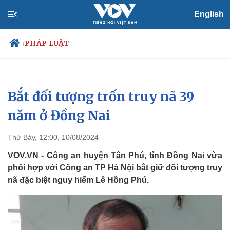
English
PHÁP LUẬT
/
Bắt đối tượng trốn truy nã 39
Chính trị
Xã hội
Đảng
Tin 24h
năm ở Đồng Nai
Tổ chức nhân sự
Dự báo thời tiết
Quốc hội
Giáo dục
Thứ Bảy, 12:00, 10/08/2024
Nhận diện sự thật
Dấu ấn VOV
Việc làm
VOV.VN - Công an huyện Tân Phú, tỉnh Đồng Nai vừa
Biển đảo
phối hợp với Công an TP Hà Nội bắt giữ đối tượng truy
nã đặc biệt nguy hiểm Lê Hồng Phú.