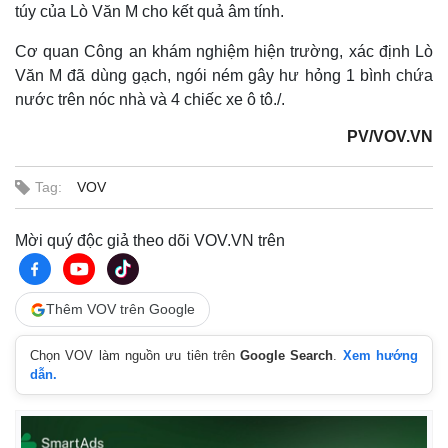
túy của Lò Văn M cho kết quả âm tính.
Cơ quan Công an khám nghiệm hiện trường, xác định Lò
Văn M đã dùng gạch, ngói ném gây hư hỏng 1 bình chứa
nước trên nóc nhà và 4 chiếc xe ô tô./.
PV/VOV.VN
Thế giới
Multimedia
Tag:
VOV
Quan sát
Video
Cuộc sống đó đây
Ảnh
Hồ sơ
E-Magazine
Mời quý độc giả theo dõi VOV.VN trên
Infographic
Thêm VOV trên Google
Chọn VOV làm nguồn ưu tiên trên
Google Search
.
Xem hướng
dẫn.