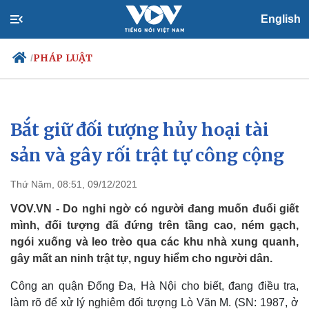
English
PHÁP LUẬT
/
Bắt giữ đối tượng hủy hoại tài
Chính trị
Xã hội
Đảng
Tin 24h
sản và gây rối trật tự công cộng
Tổ chức nhân sự
Dự báo thời tiết
Quốc hội
Giáo dục
Thứ Năm, 08:51, 09/12/2021
Nhận diện sự thật
Dấu ấn VOV
Việc làm
VOV.VN - Do nghi ngờ có người đang muốn đuổi giết
Biển đảo
mình, đối tượng đã đứng trên tầng cao, ném gạch,
ngói xuống và leo trèo qua các khu nhà xung quanh,
gây mất an ninh trật tự, nguy hiểm cho người dân.
Công an quận Đống Đa, Hà Nội cho biết, đang điều tra,
làm rõ để xử lý nghiêm đối tượng Lò Văn M. (SN: 1987, ở