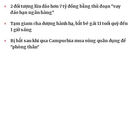
2 đối tượng lừa đảo hơn 7 tỷ đồng bằng thủ đoạn "vay
đáo hạn ngân hàng"
Tạm giam cha dượng hành hạ, bắt bé gái 11 tuổi quỳ đến
1 giờ sáng
Bị bắt sau khi qua Campuchia mua súng quân dụng để
"phòng thân"
Bắt giam nữ TikToker Phượng Nguyễn
VỤ ÁN