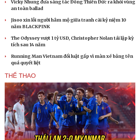
Vicky Nhung đưa sáng tác Đông Thiên Đức ra khỏi vùng
an toàn ballad
Jisoo xin lỗi người hâm mộ giữa tranh cãi kỷ niệm 10
năm BLACKPINK
The Odyssey vượt 1 tỷ USD, Christopher Nolan tái lập kỳ
tích sau 14 năm
Running Man Vietnam đổi luật gấp vì màn xé bảng tên
quá quyết liệt
THỂ THAO