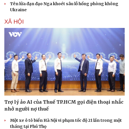
Nam khoa
Tên lửa đạn đạo Nga khoét sâu lỗ hổng phòng không
Làm đẹp - giảm cân
Ukraine
Phòng mạch online
Ăn sạch sống khỏe
XÃ HỘI
Trợ lý ảo AI của Thuế TP.HCM gọi điện thoại nhắc
nhở người nợ thuế
Một xe ô tô biển Hà Nội vi phạm tốc độ 21 lần trong một
tháng tại Phú Thọ