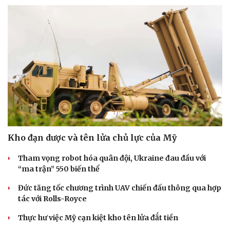
Kho đạn dược và tên lửa chủ lực của Mỹ
Tham vọng robot hóa quân đội, Ukraine đau đầu với
“ma trận” 550 biến thể
Sức khỏe
Đời sống
Đức tăng tốc chương trình UAV chiến đấu thông qua hợp
Dinh dưỡng - món ngon
Nhà đẹp
tác với Rolls-Royce
Cây thuốc
Blog
Sản phụ khoa
Tình yêu - Gia đình
Thực hư việc Mỹ cạn kiệt kho tên lửa đắt tiền
Nhi khoa