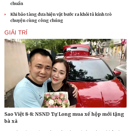
chuẩn
Khi bảo tàng đưa hiện vật bước ra khỏi tủ kính trò
chuyện cùng công chúng
GIẢI TRÍ
Du lịch
Podcast
Tư vấn
Câu chuyện thời sự
Săn Tour
Đọc truyện đêm khuya
check-in
Cửa sổ tình yêu
Sao Việt 8-8: NSND Tự Long mua xế hộp mới tặng
Kể chuyện cho bé
bà xã
Hạt giống tâm hồn