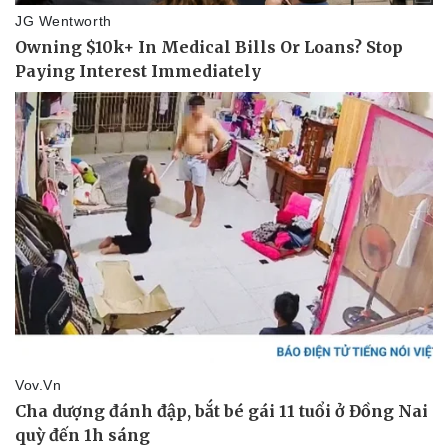
Pháp luật
Quân sự - Quốc phòng
Vụ án
Vũ khí
Tin nóng
Việt Nam
Tư vấn luật
Phân tích