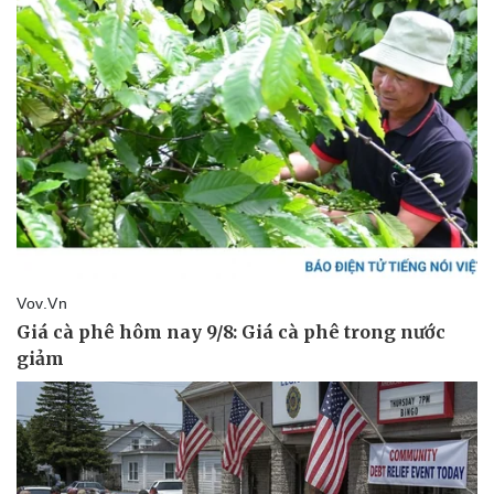
Kinh tế
Thị trường
Bất động sản
Giá vàng
Khởi nghiệp
Tiêu dùng
Tỷ giá
Chứng khoán
Giá cà phê