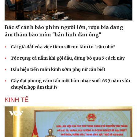
Doanh nghiệp 24h
Tin Công nghệ
Doanh nhân
Trải nghiệm
Vì cộng đồng
Chuyển đổi số
Bác sĩ cảnh báo phim người lớn, rượu bia đang
âm thầm bào mòn "bản lĩnh đàn ông"
Cái giá đắt của việc tiêm silicon làm to "cậu nhỏ"
Tóc rụng cả nắm khi gội đầu, đừng bỏ qua 5 cách này
Dấu hiệu tiền mãn kinh sớm phụ nữ cần biết
Cây đại phong cầm tấu một bản nhạc suốt 639 năm vừa
chuyển hợp âm thứ 17
KINH TẾ