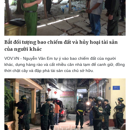
Bóng đá
Ô tô
Lịch thi đấu bóng đá
Xe máy
Thế giới thể thao
Tư vấn
eSports
Hậu trường
Bắt đối tượng bao chiếm đất và hủy hoại tài sản
của người khác
VOV.VN - Nguyễn Văn Em tự ý vào bao chiếm đất của người
khác, dựng hàng rào và cất nhiều căn nhà tạm để canh giữ, đồng
thời chặt cây và đập phá tài sản của chủ sở hữu.