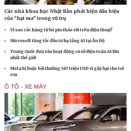
Các nhà khoa học Nhật Bản phát hiện dấu hiệu
của “hạt ma” trong vũ trụ
Vì sao các hãng từ bỏ pin tháo rời trên điện thoại?
Microsoft tăng tốc đầu tư hạ tầng AI tại Ấn Độ
Trung Quốc đưa vào hoạt động cơ sở điện toán AI lớn
nhất thế giới
Meta bị buộc bồi thường 567 triệu USD vì gây hại cho trẻ
em
Ô TÔ - XE MÁY
Văn hóa
Giải trí
Sân khấu - Điện ảnh
Nghệ sĩ
Văn học
Thời trang
Âm nhạc
Sao Việt