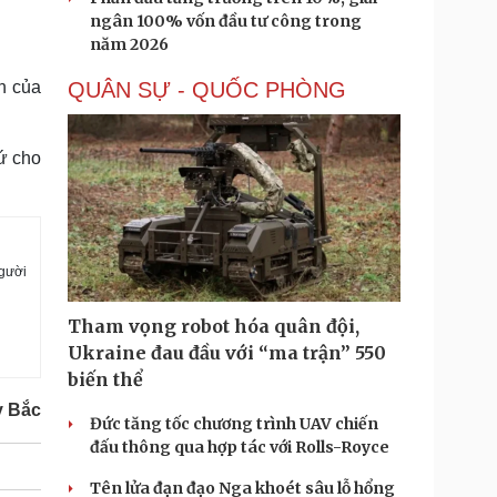
ngân 100% vốn đầu tư công trong
năm 2026
n của
QUÂN SỰ - QUỐC PHÒNG
ứ cho
người
Tham vọng robot hóa quân đội,
Ukraine đau đầu với “ma trận” 550
biến thể
y Bắc
Đức tăng tốc chương trình UAV chiến
đấu thông qua hợp tác với Rolls-Royce
Tên lửa đạn đạo Nga khoét sâu lỗ hổng