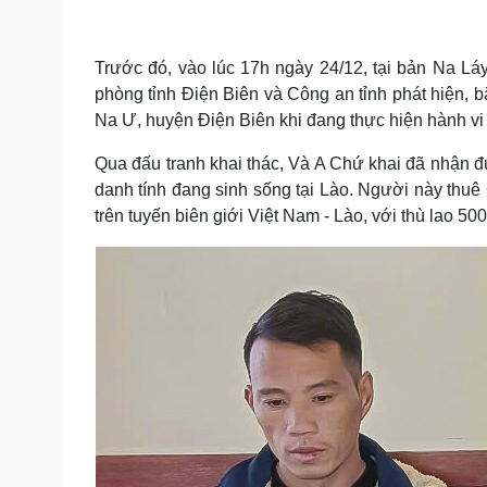
Tin nóng
Việt Nam
Tư vấn luật
Phân tích
Trước đó, vào lúc 17h ngày 24/12, tại bản Na Lá
phòng tỉnh Điện Biên và Công an tỉnh phát hiện, b
Sức khỏe
Đời sống
Na Ư, huyện Điện Biên khi đang thực hiện hành vi 
Dinh dưỡng - món ngon
Nhà đẹp
Qua đấu tranh khai thác, Và A Chứ khai đã nhận 
Cây thuốc
Blog
danh tính đang sinh sống tại Lào. Người này thu
Sản phụ khoa
Tình yêu - Gia đình
trên tuyến biên giới Việt Nam - Lào, với thù lao 50
Nhi khoa
Nam khoa
Làm đẹp - giảm cân
Phòng mạch online
Ăn sạch sống khỏe
Cải chính