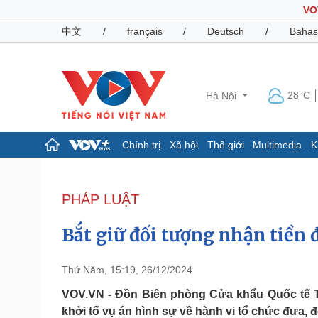
VO
中文
/
français
/
Deutsch
/
Bahas
28°C
Hà Nội
Chính trị
Xã hội
Thế giới
Multimedia
K
Chính trị
Xã hội
Đảng
Tin 24h
PHÁP LUẬT
Tổ chức nhân sự
Dự báo thời tiết
Quốc hội
Giáo dục
Bắt giữ đối tượng nhận tiền 
Nhận diện sự thật
Dấu ấn VOV
Việc làm
Biển đảo
Thứ Năm, 15:19, 26/12/2024
Pháp luật
Quân sự - Quốc phòng
VOV.VN - Đồn Biên phòng Cửa khẩu Quốc tế Tâ
khởi tố vụ án hình sự về hành vi tổ chức đưa, 
Vụ án
Vũ khí