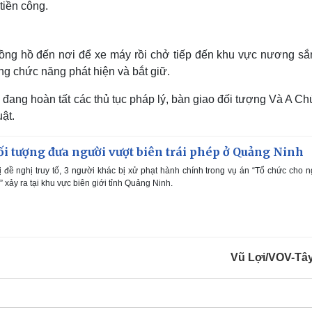
tiền công.
ồng hồ đến nơi để xe máy rồi chở tiếp đến khu vực nương sắ
ợng chức năng phát hiện và bắt giữ.
ang hoàn tất các thủ tục pháp lý, bàn giao đối tượng Và A Ch
ật.
i tượng đưa người vượt biên trái phép ở Quảng Ninh
 đề nghị truy tố, 3 người khác bị xử phạt hành chính trong vụ án “Tổ chức cho 
” xảy ra tại khu vực biên giới tỉnh Quảng Ninh.
Vũ Lợi/VOV-Tâ