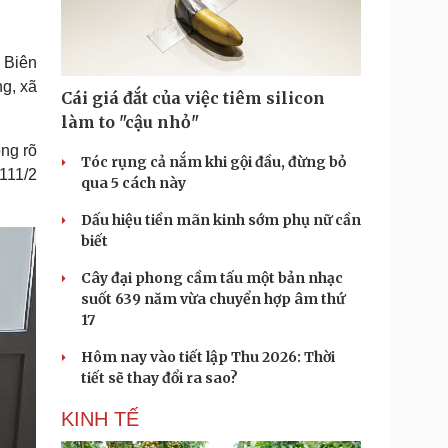
Doanh nghiệp 24h
Tin Công nghệ
Doanh nhân
Trải nghiệm
ì cộng đồng
Chuyển đổi số
 Biên
ng, xã
Cái giá đắt của việc tiêm silicon
u lịch
Podcast
làm to "cậu nhỏ"
Tư vấn
Câu chuyện thời sự
ng rõ
Săn Tour
Đọc truyện đêm khuya
Tóc rụng cả nắm khi gội đầu, đừng bỏ
111/2
heck-in
Cửa sổ tình yêu
qua 5 cách này
Kể chuyện cho bé
Dấu hiệu tiền mãn kinh sớm phụ nữ cần
Hạt giống tâm hồn
biết
Cây đại phong cầm tấu một bản nhạc
suốt 639 năm vừa chuyển hợp âm thứ
17
Hôm nay vào tiết lập Thu 2026: Thời
tiết sẽ thay đổi ra sao?
KINH TẾ