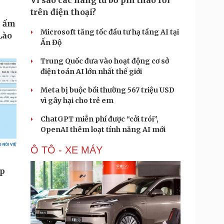
Vì sao các hãng từ bỏ pin tháo rời
trên điện thoại?
Microsoft tăng tốc đầu tư hạ tầng AI tại
Ấn Độ
Trung Quốc đưa vào hoạt động cơ sở
điện toán AI lớn nhất thế giới
Meta bị buộc bồi thường 567 triệu USD
vì gây hại cho trẻ em
ChatGPT miễn phí được “cởi trói”,
OpenAI thêm loạt tính năng AI mới
Ô TÔ - XE MÁY