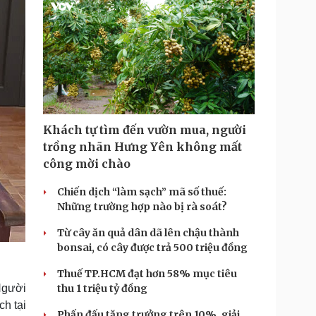
Khách tự tìm đến vườn mua, người
trồng nhãn Hưng Yên không mất
công mời chào
Chiến dịch “làm sạch” mã số thuế:
Những trường hợp nào bị rà soát?
Từ cây ăn quả dân dã lên chậu thành
bonsai, có cây được trả 500 triệu đồng
Thuế TP.HCM đạt hơn 58% mục tiêu
Người
thu 1 triệu tỷ đồng
h tại
Phấn đấu tăng trưởng trên 10%, giải