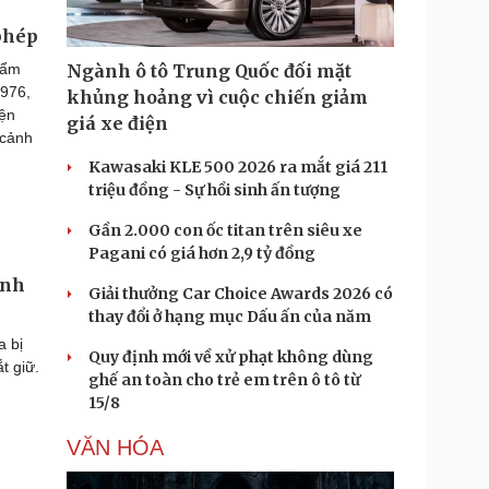
 phép
hẩm
Ngành ô tô Trung Quốc đối mặt
1976,
khủng hoảng vì cuộc chiến giảm
yện
giá xe điện
 cảnh
Kawasaki KLE 500 2026 ra mắt giá 211
triệu đồng - Sự hồi sinh ấn tượng
Gần 2.000 con ốc titan trên siêu xe
Pagani có giá hơn 2,9 tỷ đồng
ảnh
Giải thưởng Car Choice Awards 2026 có
thay đổi ở hạng mục Dấu ấn của năm
a bị
Quy định mới về xử phạt không dùng
t giữ.
ghế an toàn cho trẻ em trên ô tô từ
15/8
VĂN HÓA