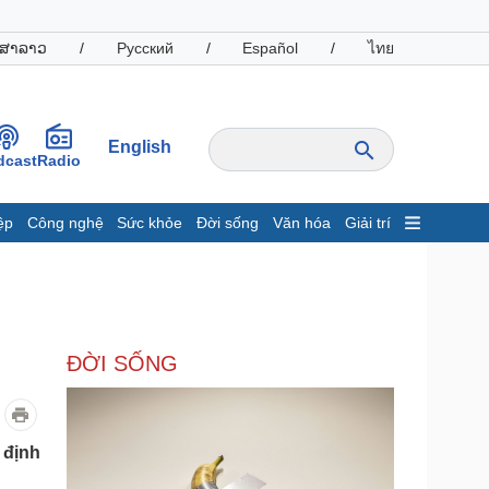
ສາລາວ
/
Русский
/
Español
/
ไทย
English
dcast
Radio
ệp
Công nghệ
Sức khỏe
Đời sống
Văn hóa
Giải trí
inh tế
Thị trường
ất động sản
Giá vàng
hởi nghiệp
Tiêu dùng
Tỷ giá
ĐỜI SỐNG
Chứng khoán
Giá cà phê
oanh nghiệp
Công nghệ
 định
hông tin doanh nghiệp
Sành điệu