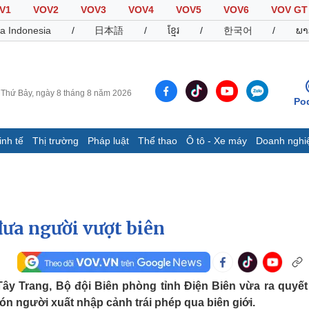
V1
VOV2
VOV3
VOV4
VOV5
VOV6
VOV GT
a Indonesia
/
日本語
/
ខ្មែរ
/
한국어
/
ພາ
Thứ Bảy, ngày 8 tháng 8 năm 2026
Po
inh tế
Thị trường
Pháp luật
Thể thao
Ô tô - Xe máy
Doanh nghi
Thế giới
Multimedia
K
Quan sát
Video
B
Cuộc sống đó đây
Ảnh
K
Hồ sơ
E-Magazine
đưa người vượt biên
Infographic
Thể thao
Ô tô - Xe máy
D
y Trang, Bộ đội Biên phòng tỉnh Điện Biên vừa ra quyết
đón người xuất nhập cảnh trái phép qua biên giới.
Bóng đá
Ô tô
T