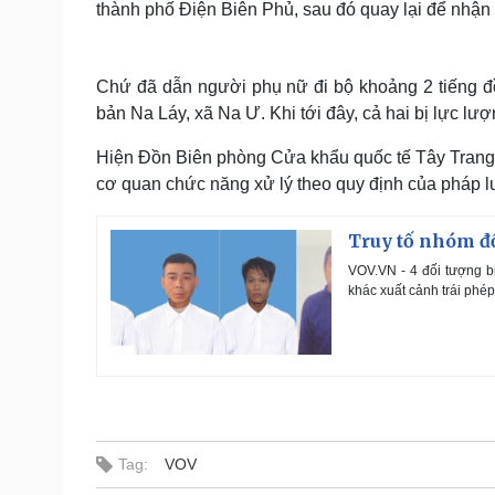
thành phố Điện Biên Phủ, sau đó quay lại để nhận 
Chứ đã dẫn người phụ nữ đi bộ khoảng 2 tiếng đ
bản Na Láy, xã Na Ư. Khi tới đây, cả hai bị lực lư
Hiện Đồn Biên phòng Cửa khẩu quốc tế Tây Trang đ
cơ quan chức năng xử lý theo quy định của pháp lu
Truy tố nhóm đố
VOV.VN - 4 đối tượng bị
khác xuất cảnh trái phép
Tag:
VOV