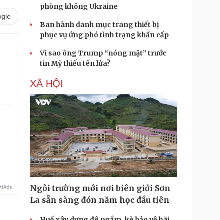
phòng không Ukraine
gle
Ban hành danh mục trang thiết bị
phục vụ ứng phó tình trạng khẩn cấp
Vì sao ông Trump “nóng mặt” trước
tin Mỹ thiếu tên lửa?
XÃ HỘI
.
Ngôi trường mới nơi biên giới Sơn
La sẵn sàng đón năm học đầu tiên
Huế xây dựng đê ngầm, kè bảo vệ bãi