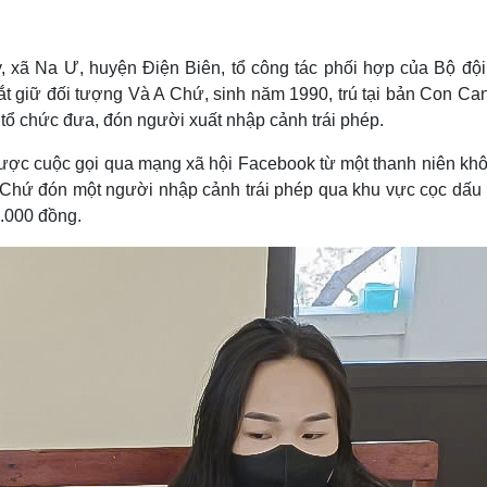
Lịch thi đấu bóng đá
Xe máy
Thế giới thể thao
Tư vấn
eSports
V
y, xã Na Ư, huyện Điện Biên, tổ công tác phối hợp của Bộ đội
Hậu trường
ắt giữ đối tượng Và A Chứ, sinh năm 1990, trú tại bản Con Ca
Văn hóa
Giải trí
D
tổ chức đưa, đón người xuất nhập cảnh trái phép.
Sân khấu - Điện ảnh
Nghệ sĩ
được cuộc gọi qua mạng xã hội Facebook từ một thanh niên khô
Văn học
Thời trang
ê Chứ đón một người nhập cảnh trái phép qua khu vực cọc dấu 
Âm nhạc
Sao Việt
c
0.000 đồng.
Di sản