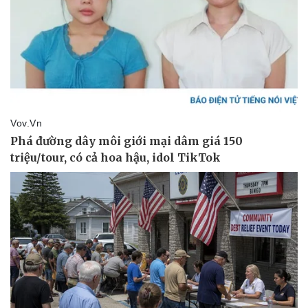
Kinh tế
Thị trường
Bất động sản
Giá vàng
Khởi nghiệp
Tiêu dùng
Tỷ giá
Chứng khoán
Giá cà phê