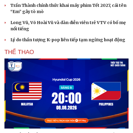
Du lịch
Podcast
Trấn Thành chính thức khai máy phim Tết 2027, cái tên
“Em” gây tò mò
Tư vấn
Câu chuyện thời sự
Săn Tour
Đọc truyện đêm khuya
Long Vũ, Võ Hoài Vũ và dàn diễn viên trẻ VTV có bố mẹ
check-in
Cửa sổ tình yêu
nổi tiếng
Kể chuyện cho bé
Hạt giống tâm hồn
Lý do thần tượng K-pop liên tiếp tạm ngừng hoạt động
THỂ THAO