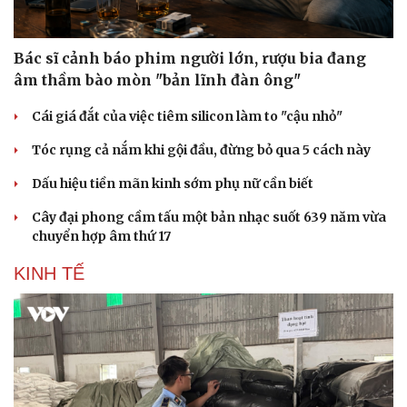
Doanh nghiệp
Công nghệ
Bác sĩ cảnh báo phim người lớn, rượu bia đang
Thông tin doanh nghiệp
Sành điệu
âm thầm bào mòn "bản lĩnh đàn ông"
Doanh nghiệp 24h
Tin Công nghệ
Doanh nhân
Trải nghiệm
Cái giá đắt của việc tiêm silicon làm to "cậu nhỏ"
Vì cộng đồng
Chuyển đổi số
Tóc rụng cả nắm khi gội đầu, đừng bỏ qua 5 cách này
Dấu hiệu tiền mãn kinh sớm phụ nữ cần biết
Cây đại phong cầm tấu một bản nhạc suốt 639 năm vừa
chuyển hợp âm thứ 17
KINH TẾ