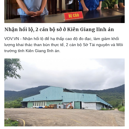
Thể thao
Ô tô - Xe máy
Bóng đá
Ô tô
Nhận hối lộ, 2 cán bộ sở ở Kiên Giang lĩnh án
Lịch thi đấu bóng đá
Xe máy
VOV.VN - Nhận hối lộ để hạ thấp cao độ đo đạc, làm giảm khối
Thế giới thể thao
Tư vấn
lượng khai thác than bùn thực tế, 2 cán bộ Sở Tài nguyên và Môi
eSports
trường tỉnh Kiên Giang lĩnh án.
Hậu trường