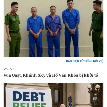
Pháp luật
Quân sự - Quốc phòng
Vụ án
Vũ khí
Tin nóng
Việt Nam
Tư vấn luật
Phân tích