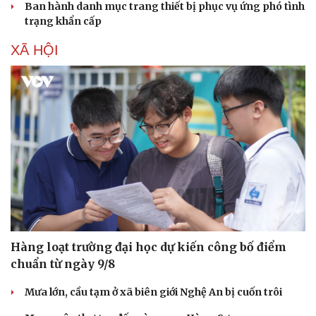
Ban hành danh mục trang thiết bị phục vụ ứng phó tình
Sức khỏe
Đời sống
trạng khẩn cấp
Dinh dưỡng - món ngon
Nhà đẹp
Cây thuốc
Blog
XÃ HỘI
Sản phụ khoa
Tình yêu - Gia đình
Nhi khoa
Nam khoa
Làm đẹp - giảm cân
Phòng mạch online
Ăn sạch sống khỏe
Hàng loạt trường đại học dự kiến công bố điểm
chuẩn từ ngày 9/8
Mưa lớn, cầu tạm ở xã biên giới Nghệ An bị cuốn trôi