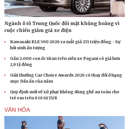
Văn hóa
Giải trí
Ngành ô tô Trung Quốc đối mặt khủng hoảng vì
Sân khấu - Điện ảnh
Nghệ sĩ
Văn học
Thời trang
cuộc chiến giảm giá xe điện
Âm nhạc
Sao Việt
Di sản
Kawasaki KLE 500 2026 ra mắt giá 211 triệu đồng - Sự
hồi sinh ấn tượng
Gần 2.000 con ốc titan trên siêu xe Pagani có giá hơn
2,9 tỷ đồng
Giải thưởng Car Choice Awards 2026 có thay đổi ở hạng
mục Dấu ấn của năm
Quy định mới về xử phạt không dùng ghế an toàn cho
trẻ em trên ô tô từ 15/8
VĂN HÓA