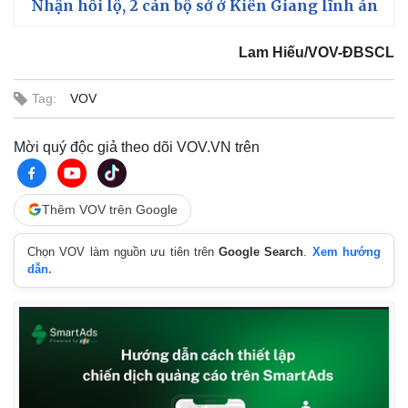
Nhận hối lộ, 2 cán bộ sở ở Kiên Giang lĩnh án
Lam Hiếu/VOV-ĐBSCL
Tag:
VOV
Mời quý độc giả theo dõi VOV.VN trên
Thế giới
Multimedia
Quan sát
Video
Thêm VOV trên Google
Cuộc sống đó đây
Ảnh
Hồ sơ
E-Magazine
Chọn VOV làm nguồn ưu tiên trên
Google Search
.
Xem hướng
Infographic
dẫn.