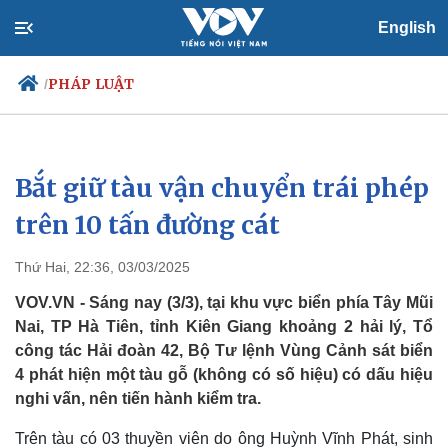
English
PHÁP LUẬT
/
Bắt giữ tàu vận chuyển trái phép
Chính trị
Xã hội
Đảng
Tin 24h
trên 10 tấn đường cát
Tổ chức nhân sự
Dự báo thời tiết
Quốc hội
Giáo dục
Thứ Hai, 22:36, 03/03/2025
Nhận diện sự thật
Dấu ấn VOV
Việc làm
VOV.VN - Sáng nay (3/3), tại khu vực biển phía Tây Mũi
Biển đảo
Nai, TP Hà Tiên, tỉnh Kiên Giang khoảng 2 hải lý, Tổ
công tác Hải đoàn 42, Bộ Tư lệnh Vùng Cảnh sát biển
4 phát hiện một tàu gỗ (không có số hiệu) có dấu hiệu
nghi vấn, nên tiến hành kiểm tra.
Trên tàu có 03 thuyền viên do ông Huỳnh Vĩnh Phát, sinh