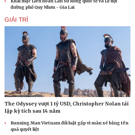
Khai mạc Liên hoan Lân Sư Rồng quốc tế và Lễ hội
đường phố Quy Nhơn - Gia Lai
GIẢI TRÍ
The Odyssey vượt 1 tỷ USD, Christopher Nolan tái
lập kỳ tích sau 14 năm
Running Man Vietnam đổi luật gấp vì màn xé bảng tên
quá quyết liệt