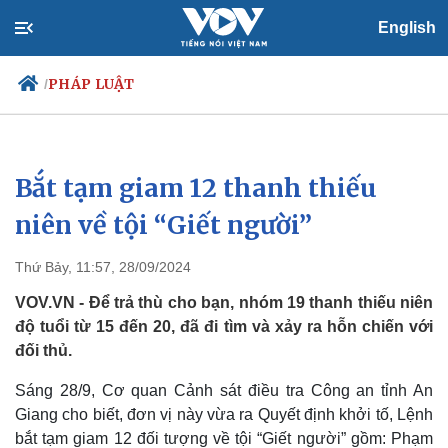
English
PHÁP LUẬT
/
Bắt tạm giam 12 thanh thiếu
Chính trị
Xã hội
Đảng
Tin 24h
niên về tội “Giết người”
Tổ chức nhân sự
Dự báo thời tiết
Quốc hội
Giáo dục
Thứ Bảy, 11:57, 28/09/2024
Nhận diện sự thật
Dấu ấn VOV
Việc làm
VOV.VN - Để trả thù cho bạn, nhóm 19 thanh thiếu niên
Biển đảo
độ tuổi từ 15 đến 20, đã đi tìm và xảy ra hỗn chiến với
đối thủ.
Sáng 28/9, Cơ quan Cảnh sát điều tra Công an tỉnh An
Giang cho biết, đơn vị này vừa ra Quyết định khởi tố, Lệnh
bắt tạm giam 12 đối tượng về tội “Giết người” gồm: Phạm