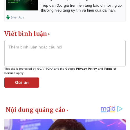
Tiếp cận độc giả trên nền tảng báo chí lớn, giúp
thương hiệu tăng uy tín và hiệu quả dài hạn.
Viết bình luận
This site is protected by reCAPTCHA and the Google
Privacy Policy
and
Terms of
Service
apply.
Gửi tin
Kinh tế
Thị trường
Bất động sản
Giá vàng
Khởi nghiệp
Tiêu dùng
Tỷ giá
Chứng khoán
Giá cà phê