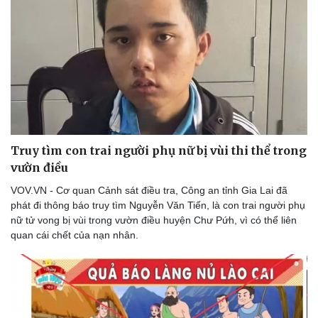
Truy tìm con trai người phụ nữ bị vùi thi thể trong
vườn điều
VOV.VN - Cơ quan Cảnh sát điều tra, Công an tỉnh Gia Lai đã
phát đi thông báo truy tìm Nguyễn Văn Tiến, là con trai người phụ
nữ tử vong bị vùi trong vườn điều huyện Chư Pứh, vì có thể liên
quan cái chết của nạn nhân.
Thể thao
Ô tô - Xe máy
Bóng đá
Ô tô
Lịch thi đấu bóng đá
Xe máy