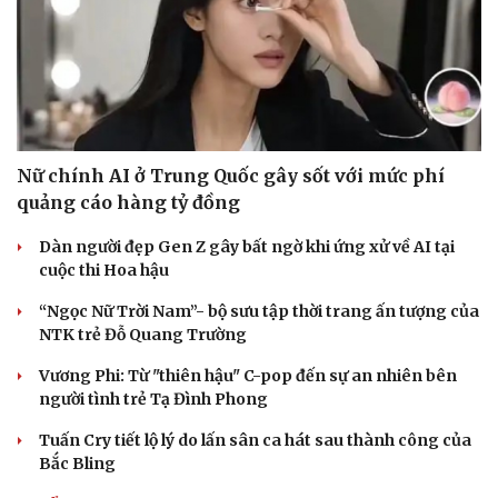
Nữ chính AI ở Trung Quốc gây sốt với mức phí
quảng cáo hàng tỷ đồng
Du lịch
Podcast
Tư vấn
Câu chuyện thời sự
Dàn người đẹp Gen Z gây bất ngờ khi ứng xử về AI tại
Săn Tour
Đọc truyện đêm khuya
cuộc thi Hoa hậu
check-in
Cửa sổ tình yêu
Kể chuyện cho bé
“Ngọc Nữ Trời Nam”- bộ sưu tập thời trang ấn tượng của
Hạt giống tâm hồn
NTK trẻ Đỗ Quang Trường
Vương Phi: Từ "thiên hậu" C-pop đến sự an nhiên bên
người tình trẻ Tạ Đình Phong
Tuấn Cry tiết lộ lý do lấn sân ca hát sau thành công của
Bắc Bling