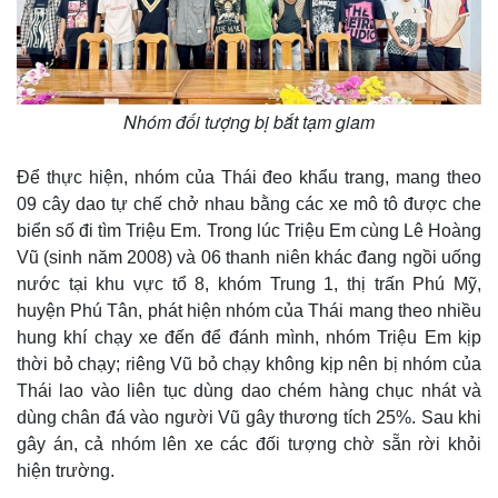
Nhóm đối tượng bị bắt tạm giam
Để thực hiện, nhóm của Thái đeo khẩu trang, mang theo
09 cây dao tự chế chở nhau bằng các xe mô tô được che
biển số đi tìm Triệu Em. Trong lúc Triệu Em cùng Lê Hoàng
Vũ (sinh năm 2008) và 06 thanh niên khác đang ngồi uống
nước tại khu vực tổ 8, khóm Trung 1, thị trấn Phú Mỹ,
Thế giới
Multimedia
huyện Phú Tân, phát hiện nhóm của Thái mang theo nhiều
Quan sát
Video
hung khí chạy xe đến để đánh mình, nhóm Triệu Em kịp
Cuộc sống đó đây
Ảnh
thời bỏ chạy; riêng Vũ bỏ chạy không kịp nên bị nhóm của
Hồ sơ
E-Magazine
Thái lao vào liên tục dùng dao chém hàng chục nhát và
Infographic
dùng chân đá vào người Vũ gây thương tích 25%. Sau khi
gây án, cả nhóm lên xe các đối tượng chờ sẵn rời khỏi
hiện trường.