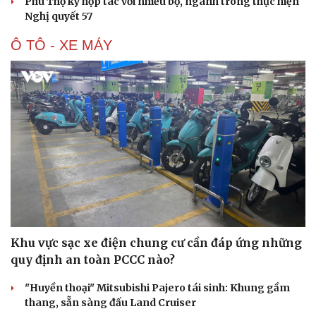
Phú Thọ ký hợp tác với nhiều bộ, ngành trong thực hiện
Nghị quyết 57
Ô TÔ - XE MÁY
Văn hóa
Giải trí
Sân khấu - Điện ảnh
Nghệ sĩ
Văn học
Thời trang
Âm nhạc
Sao Việt
Di sản
Khu vực sạc xe điện chung cư cần đáp ứng những
quy định an toàn PCCC nào?
"Huyền thoại" Mitsubishi Pajero tái sinh: Khung gầm
thang, sẵn sàng đấu Land Cruiser