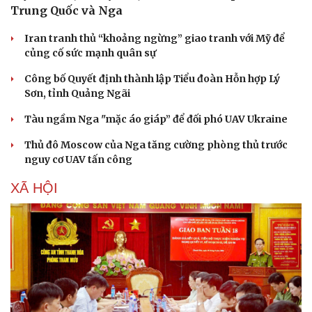
Trung Quốc và Nga
Sức khỏe
Đời sống
Dinh dưỡng - món ngon
Nhà đẹp
Iran tranh thủ “khoảng ngừng” giao tranh với Mỹ để
Cây thuốc
Blog
củng cố sức mạnh quân sự
Sản phụ khoa
Tình yêu - Gia đình
Công bố Quyết định thành lập Tiểu đoàn Hỗn hợp Lý
Nhi khoa
Sơn, tỉnh Quảng Ngãi
Nam khoa
Làm đẹp - giảm cân
Tàu ngầm Nga "mặc áo giáp” để đối phó UAV Ukraine
Phòng mạch online
Ăn sạch sống khỏe
Thủ đô Moscow của Nga tăng cường phòng thủ trước
nguy cơ UAV tấn công
XÃ HỘI