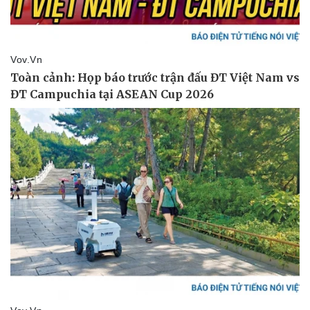
Pháp luật
Quân sự - Quốc phòng
Vụ án
Vũ khí
Tin nóng
Việt Nam
Tư vấn luật
Phân tích