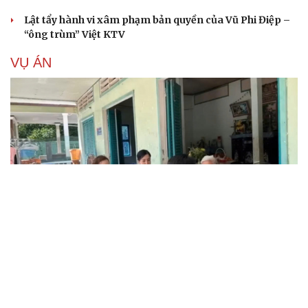
Lật tẩy hành vi xâm phạm bản quyền của Vũ Phi Điệp –
“ông trùm” Việt KTV
VỤ ÁN
Truy tố tài xế xe tải vụ nữ sinh tử vong ở Vĩnh
Long
Đối tượng điều hành tổ chức phản động núp bóng tôn