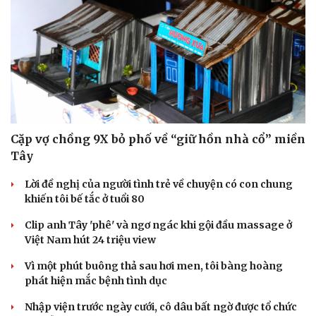
Thông tin doanh nghiệp
Sành điệu
Doanh nghiệp 24h
Tin Công nghệ
Doanh nhân
Trải nghiệm
Vì cộng đồng
Chuyển đổi số
Cặp vợ chồng 9X bỏ phố về “giữ hồn nhà cổ” miền
Tây
Lời đề nghị của người tình trẻ về chuyện có con chung
khiến tôi bế tắc ở tuổi 80
Clip anh Tây 'phê' và ngơ ngác khi gội đầu massage ở
Việt Nam hút 24 triệu view
Vì một phút buông thả sau hơi men, tôi bàng hoàng
phát hiện mắc bệnh tình dục
Nhập viện trước ngày cưới, cô dâu bất ngờ được tổ chức