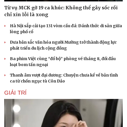
Từ vụ MCK gỡ 19 ca khúc: Không thể gây sốc rồi
chỉ xin lỗi là xong
Hà Nội sắp cải tạo 131 vòm cầu đá: Đánh thức di sản giữa
lòng phố cổ
Đưa bản sắc văn hóa người Mường trở thành động lực
phát triển du lịch cộng đồng
Ba phim Việt cùng “đổ bộ” phòng vé tháng 8, đối đầu
loạt bom tấn ngoại
Thanh âm vượt đại dương: Chuyện chưa kể về bản tình
ca từ chốn ngục tù Côn Đảo
GIẢI TRÍ