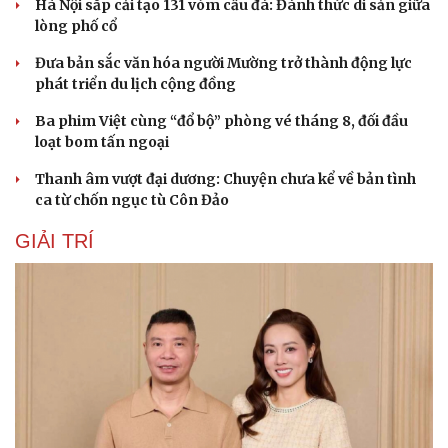
Hà Nội sắp cải tạo 131 vòm cầu đá: Đánh thức di sản giữa
lòng phố cổ
Đưa bản sắc văn hóa người Mường trở thành động lực
phát triển du lịch cộng đồng
Ba phim Việt cùng “đổ bộ” phòng vé tháng 8, đối đầu
loạt bom tấn ngoại
Thanh âm vượt đại dương: Chuyện chưa kể về bản tình
ca từ chốn ngục tù Côn Đảo
GIẢI TRÍ
Du lịch
Podcast
Tư vấn
Câu chuyện thời sự
Săn Tour
Đọc truyện đêm khuya
check-in
Cửa sổ tình yêu