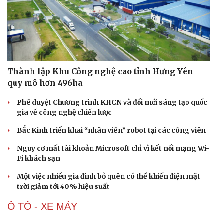
Thành lập Khu Công nghệ cao tỉnh Hưng Yên
quy mô hơn 496ha
Phê duyệt Chương trình KHCN và đổi mới sáng tạo quốc
gia về công nghệ chiến lược
Bắc Kinh triển khai “nhân viên” robot tại các công viên
Nguy cơ mất tài khoản Microsoft chỉ vì kết nối mạng Wi-
Fi khách sạn
Văn hóa
Giải trí
Một việc nhiều gia đình bỏ quên có thể khiến điện mặt
trời giảm tới 40% hiệu suất
Sân khấu - Điện ảnh
Nghệ sĩ
Văn học
Thời trang
Ô TÔ - XE MÁY
Âm nhạc
Sao Việt
Di sản