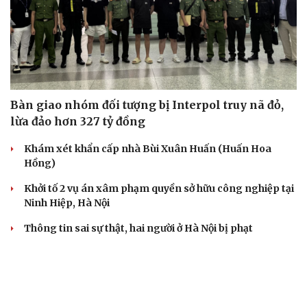
Bàn giao nhóm đối tượng bị Interpol truy nã đỏ,
lừa đảo hơn 327 tỷ đồng
Khám xét khẩn cấp nhà Bùi Xuân Huấn (Huấn Hoa
Hồng)
Khởi tố 2 vụ án xâm phạm quyền sở hữu công nghiệp tại
Ninh Hiệp, Hà Nội
Thông tin sai sự thật, hai người ở Hà Nội bị phạt
Công an Hà Nội liên tiếp bắt giữ nhiều kẻ trộm xe máy
VỤ ÁN