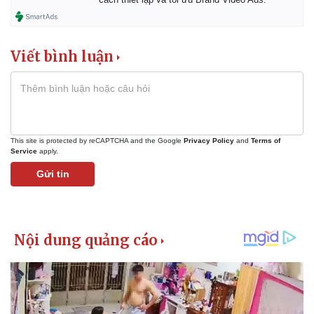
Viết bình luận
This site is protected by reCAPTCHA and the Google
Privacy Policy
and
Terms of
Service
apply.
Kinh tế
Thị trường
Gửi tin
Bất động sản
Giá vàng
Khởi nghiệp
Tiêu dùng
Tỷ giá
Chứng khoán
Giá cà phê