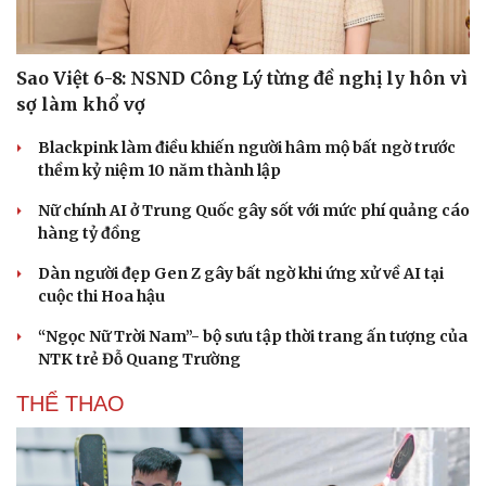
Kể chuyện cho bé
Hạt giống tâm hồn
Sao Việt 6-8: NSND Công Lý từng đề nghị ly hôn vì
sợ làm khổ vợ
Blackpink làm điều khiến người hâm mộ bất ngờ trước
thềm kỷ niệm 10 năm thành lập
Nữ chính AI ở Trung Quốc gây sốt với mức phí quảng cáo
hàng tỷ đồng
Dàn người đẹp Gen Z gây bất ngờ khi ứng xử về AI tại
cuộc thi Hoa hậu
“Ngọc Nữ Trời Nam”- bộ sưu tập thời trang ấn tượng của
NTK trẻ Đỗ Quang Trường
THỂ THAO