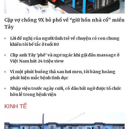
Cặp vợ chồng 9X bỏ phố về “giữ hồn nhà cổ” miền
Tây
Lời đề nghị của người tình trẻ về chuyện có con chung
khiến tôi bế tắc ở tuổi 80
Clip anh Tây 'phê' và ngơ ngác khi gội đầu massage ở
Việt Nam hút 24 triệu view
Vì một phút buông thả sau hơi men, tôi bàng hoàng
phát hiện mắc bệnh tình dục
Nhập viện trước ngày cưới, cô dâu bất ngờ được tổ chức
hôn lễ trong bệnh viện
KINH TẾ