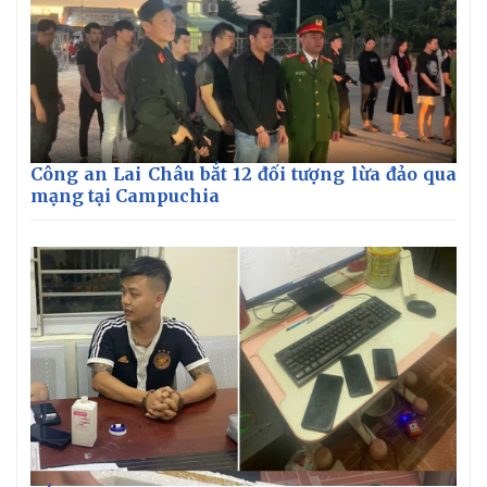
Công an Lai Châu bắt 12 đối tượng lừa đảo qua
mạng tại Campuchia
Thế giới
Multimedia
Quan sát
Video
Cuộc sống đó đây
Ảnh
Hồ sơ
E-Magazine
Infographic