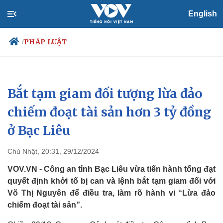
English
PHÁP LUẬT
/
Bắt tạm giam đối tượng lừa đảo
Chính trị
Xã hội
Đảng
Tin 24h
chiếm đoạt tài sản hơn 3 tỷ đồng
Tổ chức nhân sự
Dự báo thời tiết
ở Bạc Liêu
Quốc hội
Giáo dục
Nhận diện sự thật
Dấu ấn VOV
Việc làm
Chủ Nhật, 20:31, 29/12/2024
Biển đảo
VOV.VN - Công an tỉnh Bạc Liêu vừa tiến hành tống đạt
quyết định khởi tố bị can và lệnh bắt tạm giam đối với
Võ Thị Nguyên để điều tra, làm rõ hành vi “Lừa đảo
chiếm đoạt tài sản”.