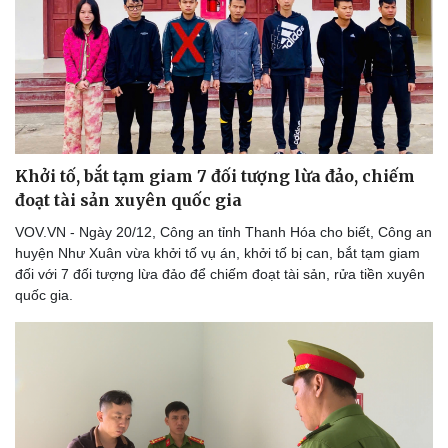
Khởi tố, bắt tạm giam 7 đối tượng lừa đảo, chiếm
đoạt tài sản xuyên quốc gia
VOV.VN - Ngày 20/12, Công an tỉnh Thanh Hóa cho biết, Công an
Thể thao
Ô tô - Xe máy
huyện Như Xuân vừa khởi tố vụ án, khởi tố bị can, bắt tạm giam
Bóng đá
Ô tô
đối với 7 đối tượng lừa đảo để chiếm đoạt tài sản, rửa tiền xuyên
Lịch thi đấu bóng đá
Xe máy
quốc gia.
Thế giới thể thao
Tư vấn
eSports
Hậu trường