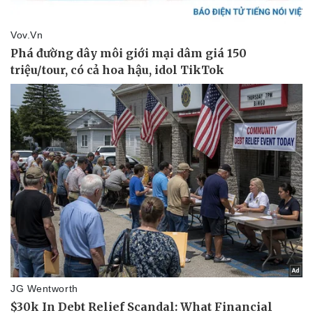
Pháp luật
Quân sự - Quốc phòng
Vụ án
Vũ khí
Tin nóng
Việt Nam
Tư vấn luật
Phân tích