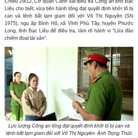
Chiều 29/12, Cơ quan Cảnh sát điều tra Công an tỉnh Bạc
Liêu cho biết, vừa tiến hành tống đạt quyết định khởi tố bị
can và lệnh bắt tạm giam đối với Võ Thị Nguyên (SN
1975), ngụ ấp Bình Hổ, xã Vĩnh Phú Tây, huyện Phước
Long, tỉnh Bạc Liêu để điều tra, làm rõ hành vi “Lừa đảo
chiếm đoạt tài sản”.
Lực lượng Công an tống đạt quyết định khởi tố bị can và
lệnh bắt tạm giam đối với Võ Thị Nguyên- Ảnh Trọng Thức