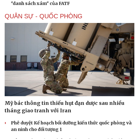
"danh sách xám" của FATF
QUÂN SỰ - QUỐC PHÒNG
Sức khỏe
Đời sống
Dinh dưỡng - món ngon
Nhà đẹp
Cây thuốc
Blog
Mỹ bác thông tin thiếu hụt đạn dược sau nhiều
Sản phụ khoa
Tình yêu - Gia đình
tháng giao tranh với Iran
Nhi khoa
Nam khoa
Phê duyệt Kế hoạch bồi dưỡng kiến thức quốc phòng và
Làm đẹp - giảm cân
an ninh cho đối tượng 1
Phòng mạch online
Ăn sạch sống khỏe