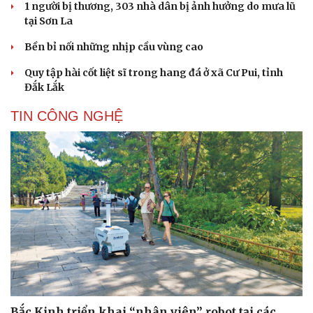
1 người bị thương, 303 nhà dân bị ảnh hưởng do mưa lũ
tại Sơn La
Bền bỉ nối những nhịp cầu vùng cao
Quy tập hài cốt liệt sĩ trong hang đá ở xã Cư Pui, tỉnh
Đắk Lắk
TIN CÔNG NGHỆ
Bắc Kinh triển khai “nhân viên” robot tại các