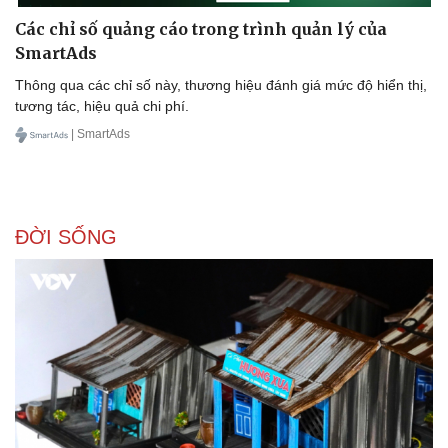
Các chỉ số quảng cáo trong trình quản lý của
SmartAds
Thông qua các chỉ số này, thương hiệu đánh giá mức độ hiển thị,
tương tác, hiệu quả chi phí.
| SmartAds
ĐỜI SỐNG
Doanh nghiệp
Công nghệ
Thông tin doanh nghiệp
Sành điệu
Doanh nghiệp 24h
Tin Công nghệ
Doanh nhân
Trải nghiệm
Vì cộng đồng
Chuyển đổi số