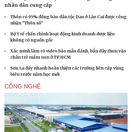
Sản phụ khoa
Tình yêu - Gia đình
nhân dân cung cấp
Nhi khoa
Nam khoa
Thôn có 95% đồng bào dân tộc Dao ở Lào Cai được công
Làm đẹp - giảm cân
nhận "Thôn số"
Phòng mạch online
Ăn sạch sống khỏe
Bộ Y tế chấn chỉnh hoạt động kinh doanh dược liệu
không rõ nguồn gốc
Xác minh làm rõ video bảo mẫu đánh, bắn dây thun vào
chân trẻ mầm non ở TP.HCM
Sơn La đẩy nhanh hoàn thiện các trường liên cấp vùng
biên trước năm học mới
CÔNG NGHỆ