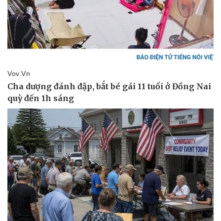
Kinh tế
Thị trường
Bất động sản
Giá vàng
Khởi nghiệp
Tiêu dùng
Tỷ giá
Chứng khoán
Giá cà phê