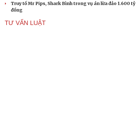
Truy tố Mr Pips, Shark Bình trong vụ án lừa đảo 1.600 tỷ
đồng
TƯ VẤN LUẬT
Bê bối thi THPT ở Tuyên Quang, Quảng Trị: Thí
sinh thi thật, học thật bị ảnh hưởng
Bộ Công an đề xuất phạt tù 1-5 năm với người chuẩn bị
thực hiện hành vi "Hiếp dâm"