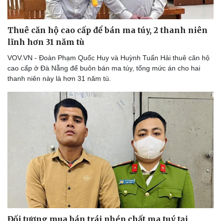
Thuê căn hộ cao cấp để bán ma túy, 2 thanh niên
lĩnh hơn 31 năm tù
VOV.VN - Đoàn Phạm Quốc Huy và Huỳnh Tuấn Hải thuê căn hộ
cao cấp ở Đà Nẵng để buôn bán ma túy, tổng mức án cho hai
thanh niên này là hơn 31 năm tù.
Thể thao
Ô tô - Xe máy
Bóng đá
Ô tô
Lịch thi đấu bóng đá
Xe máy
Thế giới thể thao
Tư vấn
eSports
Hậu trường
Đối tượng mua bán trái phép chất ma tuý tại