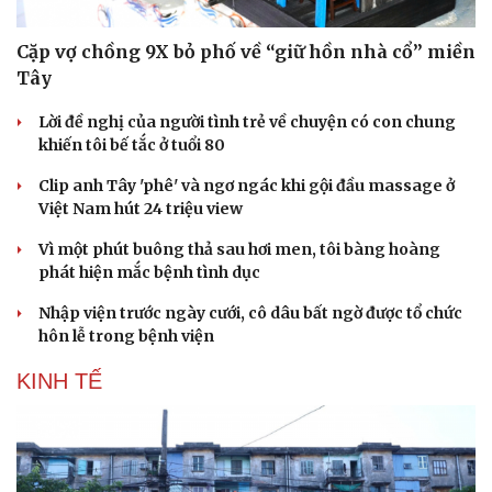
Cặp vợ chồng 9X bỏ phố về “giữ hồn nhà cổ” miền
Tây
Lời đề nghị của người tình trẻ về chuyện có con chung
khiến tôi bế tắc ở tuổi 80
Clip anh Tây 'phê' và ngơ ngác khi gội đầu massage ở
Việt Nam hút 24 triệu view
Vì một phút buông thả sau hơi men, tôi bàng hoàng
phát hiện mắc bệnh tình dục
Nhập viện trước ngày cưới, cô dâu bất ngờ được tổ chức
hôn lễ trong bệnh viện
KINH TẾ
Doanh nghiệp
Công nghệ
Thông tin doanh nghiệp
Sành điệu
Doanh nghiệp 24h
Tin Công nghệ
Doanh nhân
Trải nghiệm