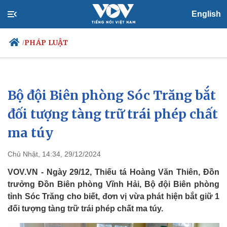
English
PHÁP LUẬT
/
Bộ đội Biên phòng Sóc Trăng bắt
Chính trị
Xã hội
Đảng
Tin 24h
đối tượng tàng trữ trái phép chất
Tổ chức nhân sự
Dự báo thời tiết
ma túy
Quốc hội
Giáo dục
Nhận diện sự thật
Dấu ấn VOV
Việc làm
Chủ Nhật, 14:34, 29/12/2024
Biển đảo
VOV.VN - Ngày 29/12, Thiếu tá Hoàng Văn Thiên, Đồn
trưởng Đồn Biên phòng Vĩnh Hải, Bộ đội Biên phòng
tỉnh Sóc Trăng cho biết, đơn vị vừa phát hiện bắt giữ 1
đối tượng tàng trữ trái phép chất ma túy.