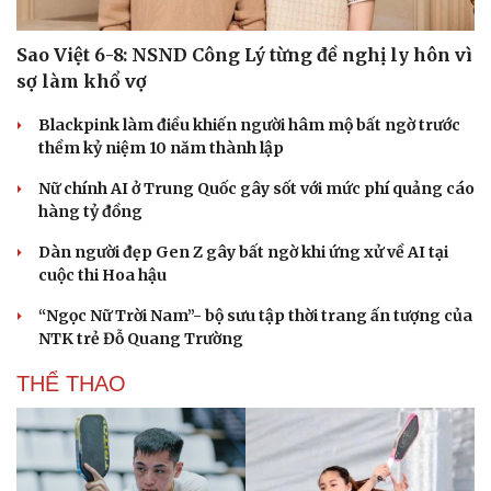
Sao Việt 6-8: NSND Công Lý từng đề nghị ly hôn vì
sợ làm khổ vợ
Blackpink làm điều khiến người hâm mộ bất ngờ trước
thềm kỷ niệm 10 năm thành lập
Nữ chính AI ở Trung Quốc gây sốt với mức phí quảng cáo
hàng tỷ đồng
Dàn người đẹp Gen Z gây bất ngờ khi ứng xử về AI tại
cuộc thi Hoa hậu
“Ngọc Nữ Trời Nam”- bộ sưu tập thời trang ấn tượng của
NTK trẻ Đỗ Quang Trường
THỂ THAO