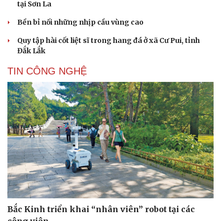
tại Sơn La
Bền bỉ nối những nhịp cầu vùng cao
Quy tập hài cốt liệt sĩ trong hang đá ở xã Cư Pui, tỉnh
Đắk Lắk
TIN CÔNG NGHỆ
Bắc Kinh triển khai “nhân viên” robot tại các
công viên