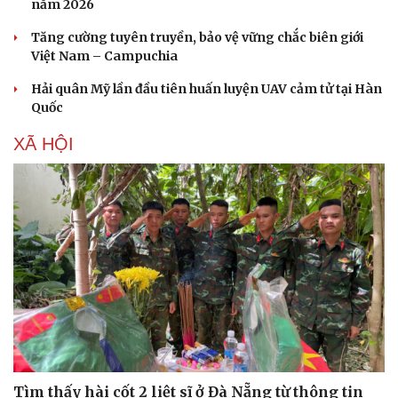
năm 2026
Tăng cường tuyên truyền, bảo vệ vững chắc biên giới
Việt Nam – Campuchia
Hải quân Mỹ lần đầu tiên huấn luyện UAV cảm tử tại Hàn
Quốc
XÃ HỘI
Sức khỏe
Đời sống
Dinh dưỡng - món ngon
Nhà đẹp
Cây thuốc
Blog
Tìm thấy hài cốt 2 liệt sĩ ở Đà Nẵng từ thông tin