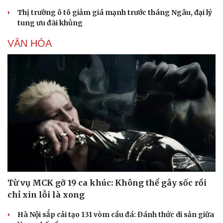
Thị trường ô tô giảm giá mạnh trước tháng Ngâu, đại lý
Văn hóa
Giải trí
tung ưu đãi khủng
Sân khấu - Điện ảnh
Nghệ sĩ
VĂN HÓA
Văn học
Thời trang
Âm nhạc
Sao Việt
Di sản
Từ vụ MCK gỡ 19 ca khúc: Không thể gây sốc rồi
chỉ xin lỗi là xong
Hà Nội sắp cải tạo 131 vòm cầu đá: Đánh thức di sản giữa