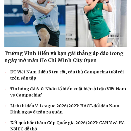
Du lịch
Podcast
Tư vấn
Câu chuyện thời sự
Săn Tour
Đọc truyện đêm khuya
check-in
Cửa sổ tình yêu
Kể chuyện cho bé
Hạt giống tâm hồn
Trương Vinh Hiển và bạn gái thắng áp đảo trong
ngày mở màn Ho Chi Minh City Open
ĐT Việt Nam thiếu 5 trụ cột, cầu thủ Campuchia tươi rói
trên sân tập
Tin bóng đá 6-8: Nhân tố bí ẩn xuất hiện ở trận Việt Nam
vs Campuchia?
Lịch thi đấu V-League 2026/2027: HAGL đối đầu Nam
Định ngay ở trận ra quân
Kết quả bốc thăm Cúp Quốc gia 2026/2027: CAHN và Hà
Nội FC dễ thở