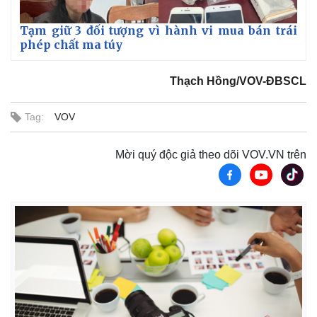
Tạm giữ 3 đối tượng vì hành vi mua bán trái
phép chất ma túy
Thạch Hồng/VOV-ĐBSCL
Tag:
VOV
Mời quý độc giả theo dõi VOV.VN trên
Thế giới
Multimedia
Quan sát
Video
Cuộc sống đó đây
Ảnh
Hồ sơ
E-Magazine
Infographic