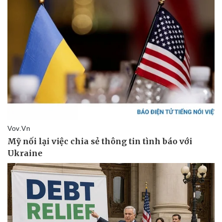
Pháp luật
Quân sự - Quốc phòng
Vụ án
Vũ khí
Tin nóng
Việt Nam
Tư vấn luật
Phân tích