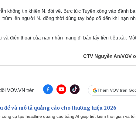
ẫn không tin khiến N. đòi về. Bực tức Tuyến xông vào đánh bạ
n trùm lên người N. đồng thời dùng tay bóp cổ đến khi nạn nh
 và điện thoại của nạn nhân mang đi bán lấy tiền tiêu xài. Mộ
CTV Nguyễn An/VOV o
 dõi VOV.VN trên
Thêm VOV trên Goo
iêu đề và mô tả quảng cáo cho thương hiệu 2026
công cụ tạo headline quảng cáo bằng AI giúp tiết kiệm thời gian và tối