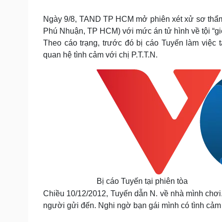
Tin nóng
Việt Nam
Tư vấn luật
Phân tích
Ngày 9/8, TAND TP HCM mở phiên xét xử sơ thẩm 
Phú Nhuận, TP HCM) với mức án tử hình về tội “giế
Theo cáo trạng, trước đó bị cáo Tuyến làm việc 
Sức khỏe
Đời sống
quan hệ tình cảm với chị P.T.T.N.
Dinh dưỡng - món ngon
Nhà đẹp
Cây thuốc
Blog
Sản phụ khoa
Tình yêu - Gia đình
Nhi khoa
Nam khoa
Làm đẹp - giảm cân
Phòng mạch online
Ăn sạch sống khỏe
Cải chính
Bị cáo Tuyến tại phiên tòa
Chiều 10/12/2012, Tuyến dẫn N. về nhà mình chơi. 
người gửi đến. Nghi ngờ bạn gái mình có tình cảm v