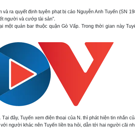
Lịch thi đấu bóng đá
Xe máy
Thế giới thể thao
Tư vấn
và ra quyết định tuyên phạt bị cáo Nguyễn Anh Tuyến (SN 198
eSports
V
t người và cướp tài sản”.
Hậu trường
tại một quán bar thuộc quận Gò Vấp. Trong thời gian này Tuy
Văn hóa
Giải trí
D
Sân khấu - Điện ảnh
Nghệ sĩ
Văn học
Thời trang
Âm nhạc
Sao Việt
c
Di sản
Tại đây, Tuyến xem điện thoại của N. thì phát hiện tin nhắn c
ới người khác nên Tuyến liền tra hỏi, dẫn tới hai người cãi nh