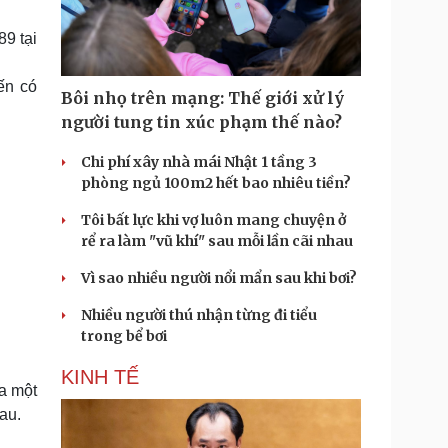
Doanh nghiệp 24h
Tin Công nghệ
Doanh nhân
Trải nghiệm
9 tại
ì cộng đồng
Chuyển đổi số
ến có
Bôi nhọ trên mạng: Thế giới xử lý
u lịch
Podcast
người tung tin xúc phạm thế nào?
Tư vấn
Câu chuyện thời sự
Săn Tour
Đọc truyện đêm khuya
Chi phí xây nhà mái Nhật 1 tầng 3
heck-in
Cửa sổ tình yêu
phòng ngủ 100m2 hết bao nhiêu tiền?
Kể chuyện cho bé
Tôi bất lực khi vợ luôn mang chuyện ở
Hạt giống tâm hồn
rể ra làm "vũ khí" sau mỗi lần cãi nhau
Vì sao nhiều người nổi mẩn sau khi bơi?
Nhiều người thú nhận từng đi tiểu
trong bể bơi
KINH TẾ
ủa một
au.