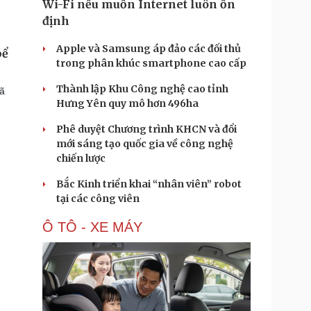
Wi-Fi nếu muốn Internet luôn ổn
định
Apple và Samsung áp đảo các đối thủ
bể
trong phân khúc smartphone cao cấp
Thành lập Khu Công nghệ cao tỉnh
đã
Hưng Yên quy mô hơn 496ha
Phê duyệt Chương trình KHCN và đổi
mới sáng tạo quốc gia về công nghệ
chiến lược
Bắc Kinh triển khai “nhân viên” robot
tại các công viên
Ô TÔ - XE MÁY