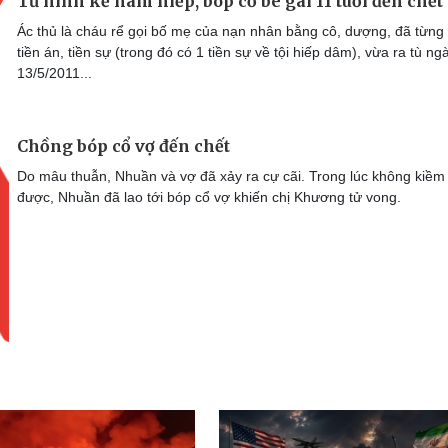
Tử hình kẻ hãm hiếp, bóp cổ bé gái 11 tuổi đến chết
Ác thủ là cháu rể gọi bố mẹ của nạn nhân bằng cô, dượng, đã từng
tiền án, tiền sự (trong đó có 1 tiền sự về tội hiếp dâm), vừa ra tù ng
13/5/2011...
Chồng bóp cổ vợ đến chết
Do mâu thuẫn, Nhuần và vợ đã xảy ra cự cãi. Trong lúc không kiềm
được, Nhuần đã lao tới bóp cổ vợ khiến chị Khương tử vong.