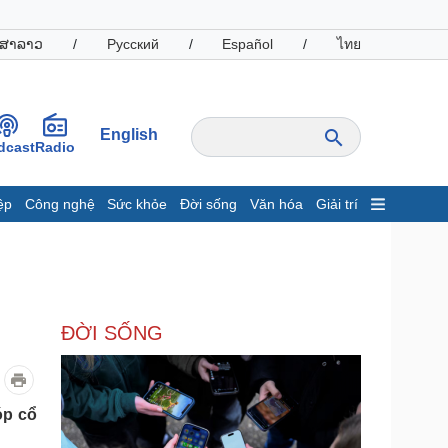
ສາລາວ
/
Русский
/
Español
/
ไทย
English
dcast
Radio
ệp
Công nghệ
Sức khỏe
Đời sống
Văn hóa
Giải trí
inh tế
Thị trường
ất động sản
Giá vàng
hởi nghiệp
Tiêu dùng
Tỷ giá
ĐỜI SỐNG
Chứng khoán
Giá cà phê
oanh nghiệp
Công nghệ
óp cổ
hông tin doanh nghiệp
Sành điệu