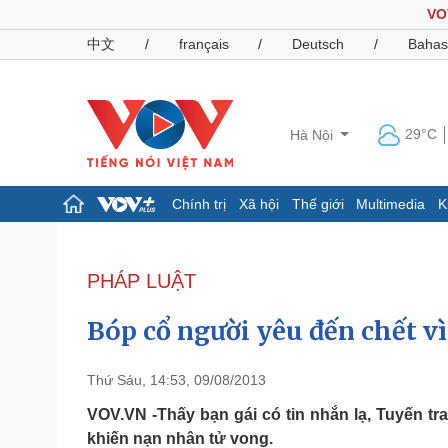
VO
中文
/
français
/
Deutsch
/
Bahas
29°C
Hà Nội
Chính trị
Xã hội
Thế giới
Multimedia
K
Chính trị
Xã hội
Đảng
Tin 24h
PHÁP LUẬT
Tổ chức nhân sự
Dự báo thời tiết
Quốc hội
Giáo dục
Bóp cổ người yêu đến chết v
Nhận diện sự thật
Dấu ấn VOV
Việc làm
Biển đảo
Thứ Sáu, 14:53, 09/08/2013
Pháp luật
Quân sự - Quốc phòng
VOV.VN -Thấy bạn gái có tin nhắn lạ, Tuyến tr
khiến nạn nhân tử vong.
Vụ án
Vũ khí