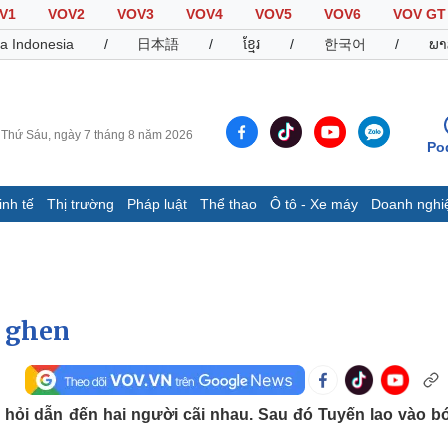
V1
VOV2
VOV3
VOV4
VOV5
VOV6
VOV GT
a Indonesia
/
日本語
/
ខ្មែរ
/
한국어
/
ພາ
Thứ Sáu, ngày 7 tháng 8 năm 2026
Po
inh tế
Thị trường
Pháp luật
Thể thao
Ô tô - Xe máy
Doanh nghi
Thế giới
Multimedia
K
Quan sát
Video
B
Cuộc sống đó đây
Ảnh
K
Hồ sơ
E-Magazine
ì ghen
Infographic
Thể thao
Ô tô - Xe máy
D
a hỏi dẫn đến hai người cãi nhau. Sau đó Tuyến lao vào b
Bóng đá
Ô tô
T