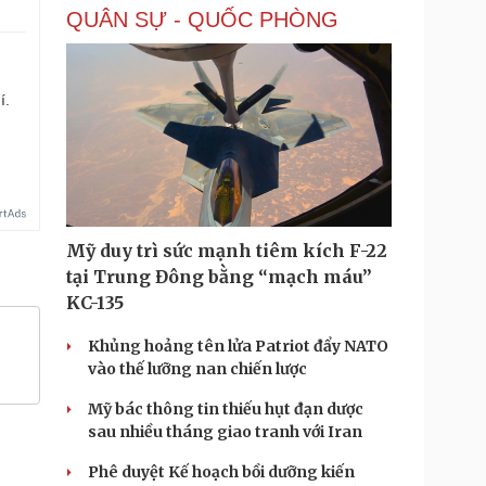
QUÂN SỰ - QUỐC PHÒNG
í.
Mỹ duy trì sức mạnh tiêm kích F-22
tại Trung Đông bằng “mạch máu”
KC-135
Khủng hoảng tên lửa Patriot đẩy NATO
vào thế lưỡng nan chiến lược
Mỹ bác thông tin thiếu hụt đạn dược
sau nhiều tháng giao tranh với Iran
Phê duyệt Kế hoạch bồi dưỡng kiến