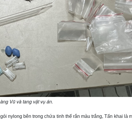
ng Vũ và tang vật vụ án.
gói nylong bên trong chứa tinh thể rắn màu trắng, Tấn khai là 