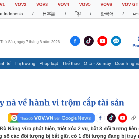
V1
VOV2
VOV3
VOV4
VOV5
VOV6
VOV GT
a Indonesia
/
日本語
/
ខ្មែរ
/
한국어
/
ພາ
Thứ Sáu, ngày 7 tháng 8 năm 2026
Po
inh tế
Thị trường
Pháp luật
Thể thao
Ô tô - Xe máy
Doanh nghi
Thế giới
Multimedia
K
Quan sát
Video
B
Cuộc sống đó đây
Ảnh
K
Hồ sơ
E-Magazine
y nã về hành vi trộm cắp tài sản
Infographic
Thể thao
Ô tô - Xe máy
D
 Nẵng vừa phát hiện, triệt xóa 2 vụ, bắt 3 đối tượng liên
g số các đối tượng bị bắt giữ, có 1 đối tượng đang bị truy 
Bóng đá
Ô tô
T