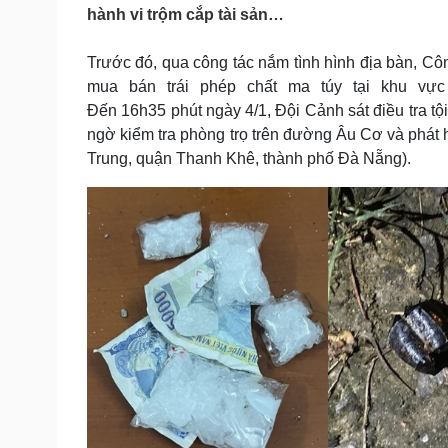
Tin nóng
Việt Nam
hành vi trộm cắp tài sản…
Tư vấn luật
Phân tích
Trước đó, qua công tác nắm tình hình địa bàn, Cô
mua bán trái phép chất ma túy tại khu v
Sức khỏe
Đời sống
Đến 16h35 phút ngày 4/1, Đội Cảnh sát điều tra 
ngờ kiểm tra phòng trọ trên đường Âu Cơ và phát
Dinh dưỡng - món ngon
Nhà đẹp
Cây thuốc
Blog
Trung, quận Thanh Khê, thành phố Đà Nẵng).
Sản phụ khoa
Tình yêu - Gia đình
Nhi khoa
Nam khoa
Làm đẹp - giảm cân
Phòng mạch online
Ăn sạch sống khỏe
Cải chính