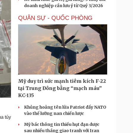
doanh nghiệp cần lưu ý từ Quý 3/2026
QUÂN SỰ - QUỐC PHÒNG
Mỹ duy trì sức mạnh tiêm kích F-22
tại Trung Đông bằng “mạch máu”
KC-135
Khủng hoảng tên lửa Patriot đẩy NATO
vào thế lưỡng nan chiến lược
ma túy
Mỹ bác thông tin thiếu hụt đạn dược
sau nhiều tháng giao tranh với Iran