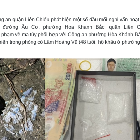
Lịch thi đấu bóng đá
Xe máy
Thế giới thể thao
Tư vấn
eSports
V
ng an quận Liên Chiểu phát hiện một số đầu mối nghi vấn hoạt
Hậu trường
ực đường Âu Cơ, phường Hòa Khánh Bắc, quận Liên C
Văn hóa
Giải trí
D
tội phạm về ma túy phối hợp với Công an phường Hòa Khánh Bắ
 hiện trong phòng có Lâm Hoàng Vũ (48 tuổi, hộ khẩu ở phường
Sân khấu - Điện ảnh
Nghệ sĩ
Văn học
Thời trang
Âm nhạc
Sao Việt
c
Di sản