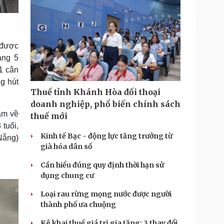
 được
ảng 5
1 cân
ng hút
Thuế tỉnh Khánh Hòa đối thoại
doanh nghiệp, phổ biến chính sách
ạm về
thuế mới
tuổi,
Kinh tế Bạc - động lực tăng trưởng từ
Nẵng)
già hóa dân số
Cần hiểu đúng quy định thời hạn sử
dụng chung cư
Loại rau rừng mọng nước được người
thành phố ưa chuộng
Kê khai thuế giá trị gia tăng: 3 thay đổi