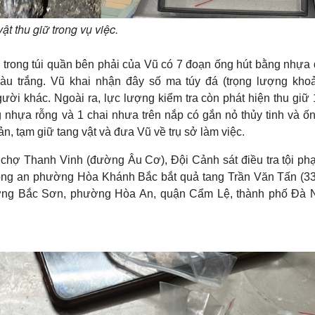
ật thu giữ trong vụ việc.
n trong túi quần bên phải của Vũ có 7 đoạn ống hút bằng nhựa
màu trắng. Vũ khai nhận đây số ma túy đá (trọng lượng kho
ười khác. Ngoài ra, lực lượng kiểm tra còn phát hiện thu giữ 
g nhựa rỗng và 1 chai nhưa trên nắp có gắn nỏ thủy tinh và ố
, tạm giữ tang vật và đưa Vũ về trụ sở làm việc.
g chợ Thanh Vinh (đường Âu Cơ), Đội Cảnh sát điều tra tội ph
ng an phường Hòa Khánh Bắc bắt quả tang Trần Văn Tấn (33 
ường Bắc Sơn, phường Hòa An, quận Cẩm Lệ, thành phố Đà 