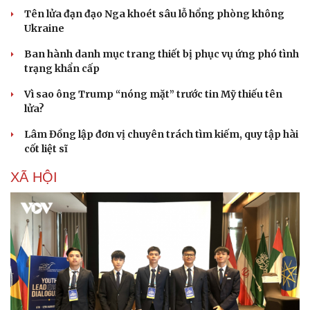
Tên lửa đạn đạo Nga khoét sâu lỗ hổng phòng không
Ukraine
Ban hành danh mục trang thiết bị phục vụ ứng phó tình
trạng khẩn cấp
Vì sao ông Trump “nóng mặt” trước tin Mỹ thiếu tên
lửa?
Lâm Đồng lập đơn vị chuyên trách tìm kiếm, quy tập hài
cốt liệt sĩ
XÃ HỘI
Sức khỏe
Đời sống
Dinh dưỡng - món ngon
Nhà đẹp
Cây thuốc
Blog
Sản phụ khoa
Tình yêu - Gia đình