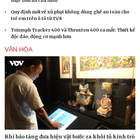
mục Dấu ấn của năm
Văn hóa
Giải trí
Quy định mới về xử phạt không dùng ghế an toàn cho
Sân khấu - Điện ảnh
Nghệ sĩ
trẻ em trên ô tô từ 15/8
Văn học
Thời trang
Âm nhạc
Sao Việt
Triumph Tracker 400 và Thruxton 400 ra mắt: Thiết kế
Di sản
độc đáo, động cơ mạnh hơn
VĂN HÓA
Khi bảo tàng đưa hiện vật bước ra khỏi tủ kính trò