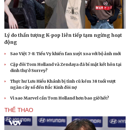
Lý do thần tượng K-pop liên tiếp tạm ngừng hoạt
động
Sao Việt 7-8: Tiểu Vy khiến fan xuýt xoa với bộ ảnh mới
Cặp đôi Tom Holland và Zendaya đã bí mật kết hôn tại
dinh thự ở Surrey?
Thực hư Lưu Hiểu Khánh bị tình cũ kém 38 tuổi vượt
ngàn cây số đến Bắc Kinh đòi nợ
Vì sao Marvel cần Tom Holland hơn bao giờ hết?
THỂ THAO