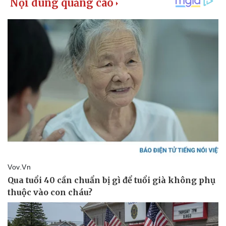
Kinh tế
Thị trường
Bất động sản
Giá vàng
Khởi nghiệp
Tiêu dùng
Tỷ giá
Chứng khoán
Giá cà phê