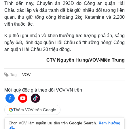
Tính đến nay, Chuyên án 293Đ do Công an quận Hải
Châu xác lập và đấu tranh đã bắt giữ nhiều đối tượng liên
quan, thu giữ tổng cộng khoảng 2kg Ketamine và 2.200
viên thuốc lắc.
Kịp thời ghi nhận và khen thưởng lực lượng phá án, sáng
ngày 6/8, lãnh đạo quận Hải Châu đã “thưởng nóng” Công
an quận Hải Châu 20 triệu đồng.
CTV Nguyên Hưng/VOV-Miền Trung
Thế giới
Multimedia
Tag:
VOV
Quan sát
Video
Cuộc sống đó đây
Ảnh
Mời quý độc giả theo dõi VOV.VN trên
Hồ sơ
E-Magazine
Infographic
Thêm VOV trên Google
Chọn VOV làm nguồn ưu tiên trên
Google Search
.
Xem hướng
dẫn.