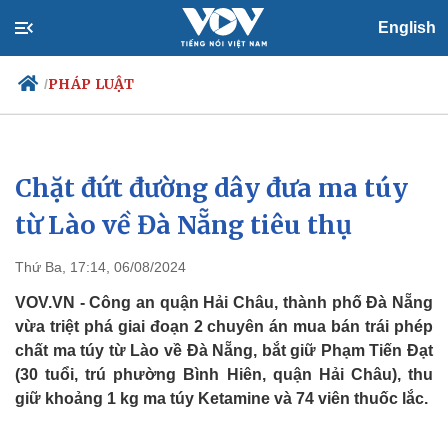
English
PHÁP LUẬT
/
Chặt đứt đường dây đưa ma túy
Chính trị
Xã hội
Đảng
Tin 24h
từ Lào về Đà Nẵng tiêu thụ
Tổ chức nhân sự
Dự báo thời tiết
Quốc hội
Giáo dục
Thứ Ba, 17:14, 06/08/2024
Nhận diện sự thật
Dấu ấn VOV
Việc làm
VOV.VN - Công an quận Hải Châu, thành phố Đà Nẵng
Biển đảo
vừa triệt phá giai đoạn 2 chuyên án mua bán trái phép
chất ma túy từ Lào về Đà Nẵng, bắt giữ Phạm Tiến Đạt
(30 tuổi, trú phường Bình Hiên, quận Hải Châu), thu
giữ khoảng 1 kg ma túy Ketamine và 74 viên thuốc lắc.