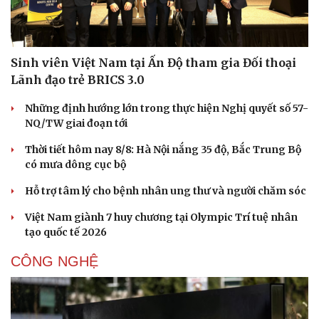
Nhi khoa
Nam khoa
Làm đẹp - giảm cân
Phòng mạch online
Sinh viên Việt Nam tại Ấn Độ tham gia Đối thoại
Ăn sạch sống khỏe
Lãnh đạo trẻ BRICS 3.0
Những định hướng lớn trong thực hiện Nghị quyết số 57-
NQ/TW giai đoạn tới
Thời tiết hôm nay 8/8: Hà Nội nắng 35 độ, Bắc Trung Bộ
có mưa dông cục bộ
Hỗ trợ tâm lý cho bệnh nhân ung thư và người chăm sóc
Việt Nam giành 7 huy chương tại Olympic Trí tuệ nhân
tạo quốc tế 2026
CÔNG NGHỆ