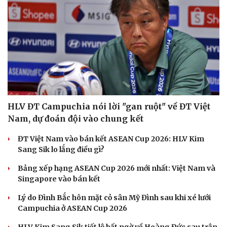
Du lịch
Podcast
Tư vấn
Câu chuyện thời sự
Săn Tour
Đọc truyện đêm khuya
check-in
Cửa sổ tình yêu
Kể chuyện cho bé
Hạt giống tâm hồn
HLV ĐT Campuchia nói lời "gan ruột" về ĐT Việt
Nam, dự đoán đội vào chung kết
ĐT Việt Nam vào bán kết ASEAN Cup 2026: HLV Kim
Sang Sik lo lắng điều gì?
Bảng xếp hạng ASEAN Cup 2026 mới nhất: Việt Nam và
Singapore vào bán kết
Lý do Đình Bắc hôn mặt cỏ sân Mỹ Đình sau khi xé lưới
Campuchia ở ASEAN Cup 2026