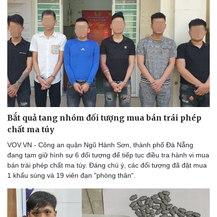
Bắt quả tang nhóm đối tượng mua bán trái phép
chất ma túy
VOV.VN - Công an quận Ngũ Hành Sơn, thành phố Đà Nẵng
Thể thao
Ô tô - Xe máy
đang tạm giữ hình sự 6 đối tượng để tiếp tục điều tra hành vi mua
Bóng đá
Ô tô
bán trái phép chất ma túy. Đáng chú ý, các đối tượng đã đặt mua
Lịch thi đấu bóng đá
Xe máy
1 khẩu súng và 19 viên đạn "phòng thân".
Thế giới thể thao
Tư vấn
eSports
Hậu trường