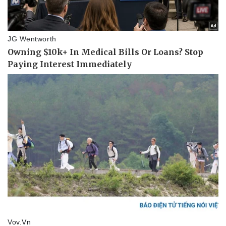
Pháp luật
Quân sự - Quốc phòng
Vụ án
Vũ khí
Tin nóng
Việt Nam
Tư vấn luật
Phân tích