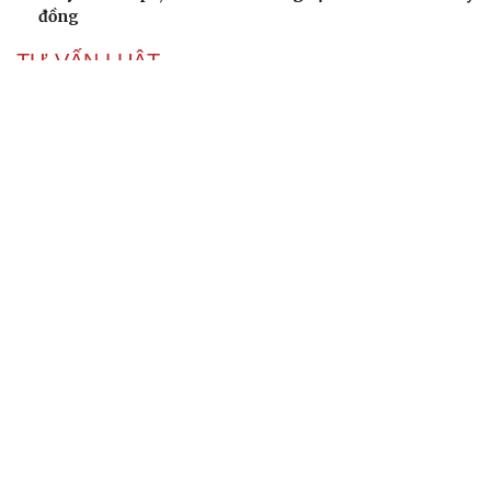
đồng
TƯ VẤN LUẬT
Bê bối thi THPT ở Tuyên Quang, Quảng Trị: Thí
sinh thi thật, học thật bị ảnh hưởng
Bộ Công an đề xuất phạt tù 1-5 năm với người chuẩn bị
thực hiện hành vi "Hiếp dâm"