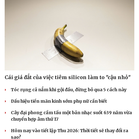
Cái giá đắt của việc tiêm silicon làm to "cậu nhỏ"
Tóc rụng cả nắm khi gội đầu, đừng bỏ qua 5 cách này
Dấu hiệu tiền mãn kinh sớm phụ nữ cần biết
Doanh nghiệp
Công nghệ
Cây đại phong cầm tấu một bản nhạc suốt 639 năm vừa
Thông tin doanh nghiệp
Sành điệu
chuyển hợp âm thứ 17
Doanh nghiệp 24h
Tin Công nghệ
Doanh nhân
Trải nghiệm
Hôm nay vào tiết lập Thu 2026: Thời tiết sẽ thay đổi ra
Vì cộng đồng
Chuyển đổi số
sao?