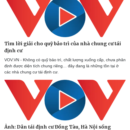
Doanh nghiệp
Công nghệ
Thông tin doanh nghiệp
Sành điệu
Doanh nghiệp 24h
Tin Công nghệ
Tìm lời giải cho quỹ bảo trì của nhà chung cư tái
Doanh nhân
Trải nghiệm
định cư
Vì cộng đồng
Chuyển đổi số
VOV.VN - Không có quỹ bảo trì, chất lượng xuống cấp, chưa phân
định được diện tích chung riêng… đây đang là những tồn tại ở
các nhà chung cư tái định cư.
Ảnh: Dân tái định cư Đồng Tàu, Hà Nội sống