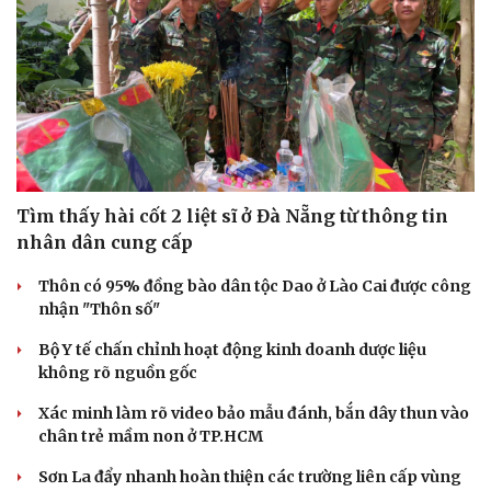
Tìm thấy hài cốt 2 liệt sĩ ở Đà Nẵng từ thông tin
nhân dân cung cấp
Thôn có 95% đồng bào dân tộc Dao ở Lào Cai được công
nhận "Thôn số"
Bộ Y tế chấn chỉnh hoạt động kinh doanh dược liệu
không rõ nguồn gốc
Du lịch
Podcast
Xác minh làm rõ video bảo mẫu đánh, bắn dây thun vào
Tư vấn
Câu chuyện thời sự
chân trẻ mầm non ở TP.HCM
Săn Tour
Đọc truyện đêm khuya
check-in
Cửa sổ tình yêu
Sơn La đẩy nhanh hoàn thiện các trường liên cấp vùng
Kể chuyện cho bé