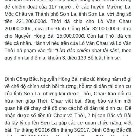
để chiếm đoạt của 117 người, ở các huyện Mường La,
Mộc Châu và Thành phố Sơn La, tỉnh Sơn La, với tổng số
tiền 221.200.000đ. Thời đã chia cho Lò Văn Chaư
20.000.000đ, đưa cho Đinh Công Bắc 82.000.000đ, đưa
cho Nguyễn Hồng Bài 15.000.000đ. Còn lại Thời đã chi
tiêu cá nhân. Hành vi nêu trên của Lò Văn Chaư và Lò Văn
Thời đã phạm vào tội: “
Lừa đảo chiếm đoạt tài sản
”, theo
quy định tại điểm a, khoản 3, điều 139 Bộ luật hình sự.
Đinh Công Bắc, Nguyễn Hồng Bài mặc dù không nắm rõ gì
về chế độ chính sách bồi thường, hỗ trợ di dân tái định cư
Thế giới
Multimedia
của tỉnh Sơn La, nhưng khi được Thời, Chaư trao đổi đã
Quan sát
Video
hứa hẹn giúp Thời, Chaư viết bài, đăng báo và tìm mối
Cuộc sống đó đây
Ảnh
quan hệ để chạy chế độ cho các hộ di dân tái định cư. Để
Hồ sơ
E-Magazine
Infographic
nhận được số tiền từ Chaư và Thời, 2 bị can Bắc và Bài
đã lấy lý do lên Sơn La gặp các cơ quan chức năng, viết
bài. Từ tháng 6/2016 đến tháng 3/2017, Đinh Công Bắc đã