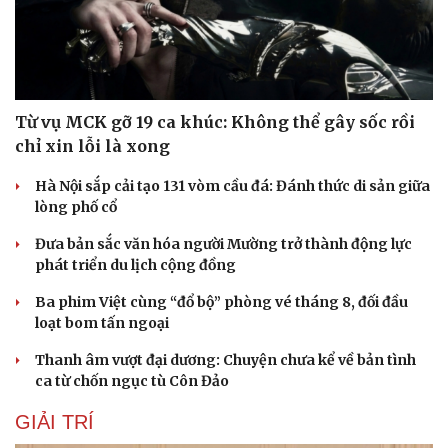
Từ vụ MCK gỡ 19 ca khúc: Không thể gây sốc rồi
chỉ xin lỗi là xong
Hà Nội sắp cải tạo 131 vòm cầu đá: Đánh thức di sản giữa
lòng phố cổ
Đưa bản sắc văn hóa người Mường trở thành động lực
phát triển du lịch cộng đồng
Ba phim Việt cùng “đổ bộ” phòng vé tháng 8, đối đầu
loạt bom tấn ngoại
Thanh âm vượt đại dương: Chuyện chưa kể về bản tình
ca từ chốn ngục tù Côn Đảo
GIẢI TRÍ