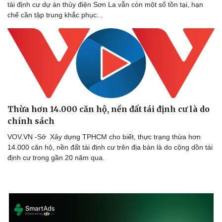
tái định cư dự án thủy điện Sơn La vẫn còn một số tồn tại, hạn
chế cần tập trung khắc phục…
Sức khỏe
Đời sống
Dinh dưỡng - món ngon
Nhà đẹp
Cây thuốc
Blog
Thừa hơn 14.000 căn hộ, nền đất tái định cư là do
Sản phụ khoa
Tình yêu - Gia đình
chính sách
Nhi khoa
Nam khoa
VOV.VN -Sở Xây dựng TPHCM cho biết, thực trạng thừa hơn
Làm đẹp - giảm cân
14.000 căn hộ, nền đất tái định cư trên địa bàn là do cộng dồn tái
Phòng mạch online
định cư trong gần 20 năm qua.
Ăn sạch sống khỏe