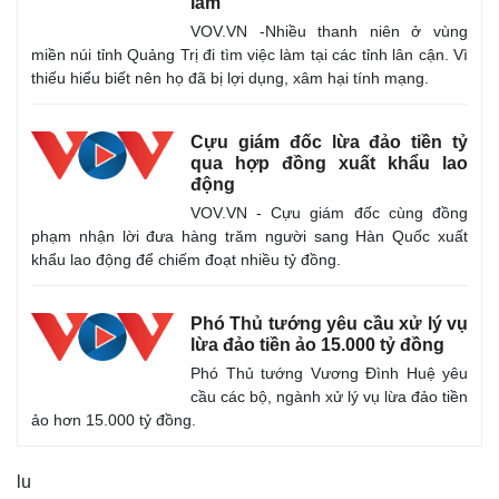
làm
VOV.VN -Nhiều thanh niên ở vùng
miền núi tỉnh Quảng Trị đi tìm việc làm tại các tỉnh lân cận. Vì
thiếu hiểu biết nên họ đã bị lợi dụng, xâm hại tính mạng.
Cựu giám đốc lừa đảo tiền tỷ
qua hợp đồng xuất khẩu lao
động
VOV.VN - Cựu giám đốc cùng đồng
phạm nhận lời đưa hàng trăm người sang Hàn Quốc xuất
khẩu lao động để chiếm đoạt nhiều tỷ đồng.
Phó Thủ tướng yêu cầu xử lý vụ
lừa đảo tiền ảo 15.000 tỷ đồng
Phó Thủ tướng Vương Đình Huệ yêu
Kinh tế
Thị trường
cầu các bộ, ngành xử lý vụ lừa đảo tiền
Bất động sản
Giá vàng
ảo hơn 15.000 tỷ đồng.
Khởi nghiệp
Tiêu dùng
Tỷ giá
lu
Chứng khoán