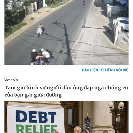
Thể thao
Ô tô - Xe máy
Bóng đá
Ô tô
Lịch thi đấu bóng đá
Xe máy
Thế giới thể thao
Tư vấn
eSports
Hậu trường