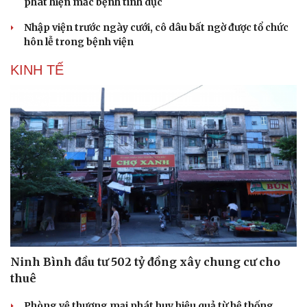
phát hiện mắc bệnh tình dục
Nhập viện trước ngày cưới, cô dâu bất ngờ được tổ chức
hôn lễ trong bệnh viện
KINH TẾ
Văn hóa
Giải trí
Sân khấu - Điện ảnh
Nghệ sĩ
Văn học
Thời trang
Âm nhạc
Sao Việt
Ninh Bình đầu tư 502 tỷ đồng xây chung cư cho
Di sản
thuê
Phòng vệ thương mại phát huy hiệu quả từ hệ thống