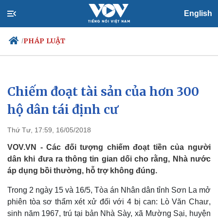
English
PHÁP LUẬT
/
Chiếm đoạt tài sản của hơn 300
Chính trị
Xã hội
Đảng
Tin 24h
hộ dân tái định cư
Tổ chức nhân sự
Dự báo thời tiết
Quốc hội
Giáo dục
Thứ Tư, 17:59, 16/05/2018
Nhận diện sự thật
Dấu ấn VOV
Việc làm
VOV.VN - Các đối tượng chiếm đoạt tiền của người
Biển đảo
dân khi đưa ra thông tin gian dối cho rằng, Nhà nước
áp dụng bồi thường, hỗ trợ không đúng.
Trong 2 ngày 15 và 16/5, Tòa án Nhân dân tỉnh Sơn La mở
phiên tòa sơ thẩm xét xử đối với 4 bị can: Lò Văn Chaư,
sinh năm 1967, trú tại bản Nhà Sày, xã Mường Sại, huyện