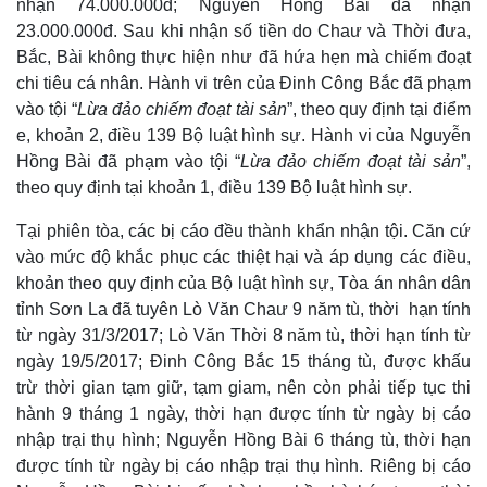
nhận 74.000.000đ; Nguyễn Hồng Bài đã nhận
23.000.000đ. Sau khi nhận số tiền do Chaư và Thời đưa,
Bắc, Bài không thực hiện như đã hứa hẹn mà chiếm đoạt
chi tiêu cá nhân. Hành vi trên của Đinh Công Bắc đã phạm
vào tội “
Lừa đảo chiếm đoạt tài sản
”, theo quy định tại điểm
e, khoản 2, điều 139 Bộ luật hình sự. Hành vi của Nguyễn
Hồng Bài đã phạm vào tội “
Lừa đảo chiếm đoạt tài sản
”,
theo quy định tại khoản 1, điều 139 Bộ luật hình sự.
Tại phiên tòa, các bị cáo đều thành khẩn nhận tội. Căn cứ
vào mức độ khắc phục các thiệt hại và áp dụng các điều,
khoản theo quy định của Bộ luật hình sự, Tòa án nhân dân
tỉnh Sơn La đã tuyên Lò Văn Chaư 9 năm tù, thời hạn tính
từ ngày 31/3/2017; Lò Văn Thời 8 năm tù, thời hạn tính từ
ngày 19/5/2017; Đinh Công Bắc 15 tháng tù, được khấu
trừ thời gian tạm giữ, tạm giam, nên còn phải tiếp tục thi
hành 9 tháng 1 ngày, thời hạn được tính từ ngày bị cáo
nhập trại thụ hình; Nguyễn Hồng Bài 6 tháng tù, thời hạn
được tính từ ngày bị cáo nhập trại thụ hình. Riêng bị cáo