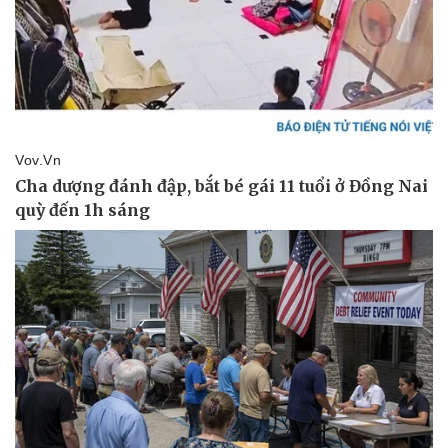
Vụ án
Vũ khí
Tin nóng
Việt Nam
Tư vấn luật
Phân tích