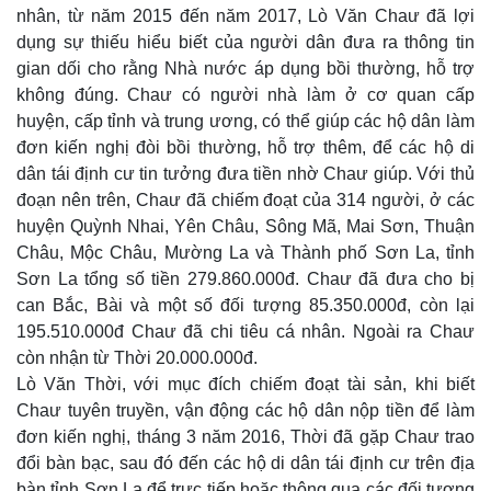
nhân, từ năm 2015 đến năm 2017, Lò Văn Chaư đã lợi
dụng sự thiếu hiểu biết của người dân đưa ra thông tin
gian dối cho rằng Nhà nước áp dụng bồi thường, hỗ trợ
không đúng. Chaư có người nhà làm ở cơ quan cấp
huyện, cấp tỉnh và trung ương, có thể giúp các hộ dân làm
đơn kiến nghị đòi bồi thường, hỗ trợ thêm, để các hộ di
dân tái định cư tin tưởng đưa tiền nhờ Chaư giúp. Với thủ
đoạn nên trên, Chaư đã chiếm đoạt của 314 người, ở các
huyện Quỳnh Nhai, Yên Châu, Sông Mã, Mai Sơn, Thuận
Châu, Mộc Châu, Mường La và Thành phố Sơn La, tỉnh
Sơn La tổng số tiền 279.860.000đ. Chaư đã đưa cho bị
can Bắc, Bài và một số đối tượng 85.350.000đ, còn lại
195.510.000đ Chaư đã chi tiêu cá nhân. Ngoài ra Chaư
còn nhận từ Thời 20.000.000đ.
Lò Văn Thời, với mục đích chiếm đoạt tài sản, khi biết
Chaư tuyên truyền, vận động các hộ dân nộp tiền để làm
đơn kiến nghị, tháng 3 năm 2016, Thời đã gặp Chaư trao
đổi bàn bạc, sau đó đến các hộ di dân tái định cư trên địa
bàn tỉnh Sơn La để trực tiếp hoặc thông qua các đối tượng