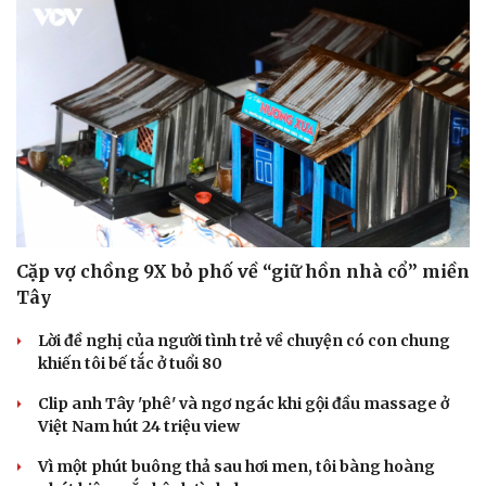
Cặp vợ chồng 9X bỏ phố về “giữ hồn nhà cổ” miền
Tây
Lời đề nghị của người tình trẻ về chuyện có con chung
khiến tôi bế tắc ở tuổi 80
Clip anh Tây 'phê' và ngơ ngác khi gội đầu massage ở
Việt Nam hút 24 triệu view
Vì một phút buông thả sau hơi men, tôi bàng hoàng