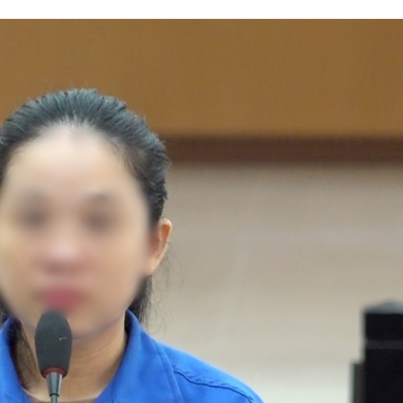
Lịch thi đấu bóng đá
Xe máy
Thế giới thể thao
Tư vấn
eSports
V
Hậu trường
Văn hóa
Giải trí
D
Sân khấu - Điện ảnh
Nghệ sĩ
Văn học
Thời trang
Âm nhạc
Sao Việt
c
Di sản