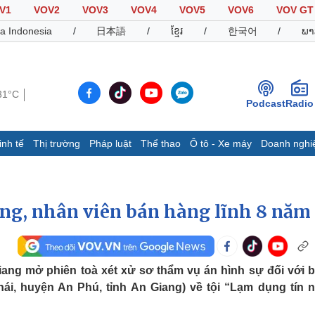
V1
VOV2
VOV3
VOV4
VOV5
VOV6
VOV GT
a Indonesia
/
日本語
/
ខ្មែរ
/
한국어
/
ພາ
31°C
Podcast
Radio
inh tế
Thị trường
Pháp luật
Thể thao
Ô tô - Xe máy
Doanh nghi
Thế giới
Multimedia
K
Quan sát
Video
B
ồng, nhân viên bán hàng lĩnh 8 năm
Cuộc sống đó đây
Ảnh
K
Hồ sơ
E-Magazine
Infographic
iang mở phiên toà xét xử sơ thẩm vụ án hình sự đối với b
ái, huyện An Phú, tỉnh An Giang) về tội “Lạm dụng tín 
Thể thao
Ô tô - Xe máy
D
Bóng đá
Ô tô
T