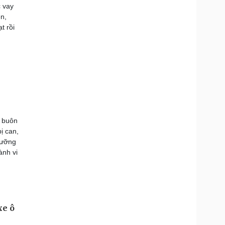
c vay
n,
t rồi
, buôn
ị can,
Dưỡng
ành vi
xe ô