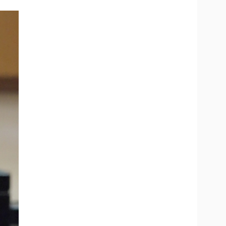
Doanh nghiệp 24h
Tin Công nghệ
Doanh nhân
Trải nghiệm
ì cộng đồng
Chuyển đổi số
u lịch
Podcast
Tư vấn
Câu chuyện thời sự
Săn Tour
Đọc truyện đêm khuya
heck-in
Cửa sổ tình yêu
Kể chuyện cho bé
Hạt giống tâm hồn