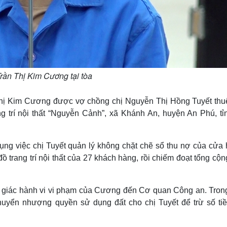
Trần Thị Kim Cương tại tòa
Thị Kim Cương được vợ chồng chị Nguyễn Thị Hồng Tuyết thu
g trí nội thất “Nguyễn Cảnh”, xã Khánh An, huyện An Phú, tỉ
ụng việc chị Tuyết quản lý không chặt chẽ sổ thu nợ của cửa 
ồ trang trí nội thất của 27 khách hàng, rồi chiếm đoạt tổng cộn
 tố giác hành vi vi phạm của Cương đến Cơ quan Công an. Tron
 chuyển nhượng quyền sử dụng đất cho chị Tuyết để trừ số ti