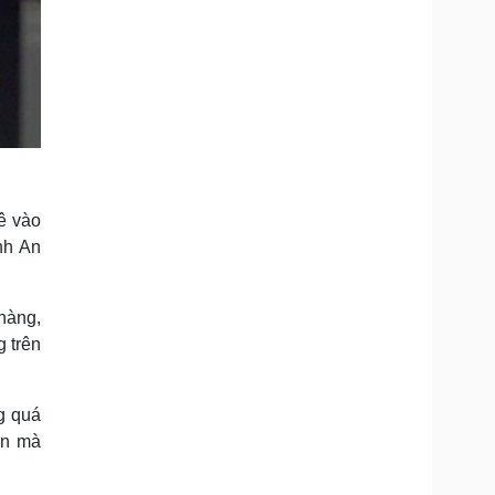
ê vào
nh An
hàng,
g trên
g quá
ền mà