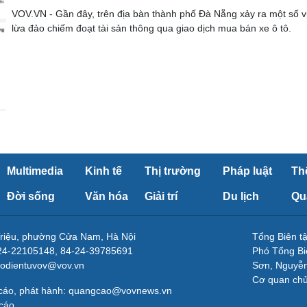
VOV.VN - Gần đây, trên địa bàn thành phố Đà Nẵng xảy ra một số v
lừa đảo chiếm đoạt tài sản thông qua giao dịch mua bán xe ô tô.
Multimedia
Kinh tế
Thị trường
Pháp luật
Th
Đời sống
Văn hóa
Giải trí
Du lịch
Qu
Triệu, phường Cửa Nam, Hà Nội
Tổng Biên 
-24-22105148, 84-24-39785691
Phó Tổng Bi
aodientuvov@vov.vn
Sơn, Nguyễn
Cơ quan ch
 cáo, phát hành: quangcao@vovnews.vn
cáo