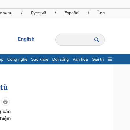
ສາລາວ
/
Русский
/
Español
/
ไทย
English
ệp
Công nghệ
Sức khỏe
Đời sống
Văn hóa
Giải trí
inh tế
Thị trường
ất động sản
Giá vàng
 tù
hởi nghiệp
Tiêu dùng
Tỷ giá
Chứng khoán
Giá cà phê
ị cáo
nhiệm
oanh nghiệp
Công nghệ
hông tin doanh nghiệp
Sành điệu