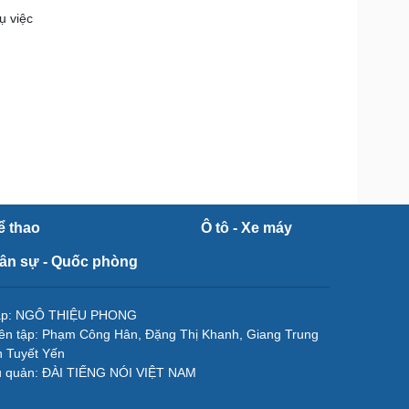
ụ việc
ể thao
Ô tô - Xe máy
ân sự - Quốc phòng
tập: NGÔ THIỆU PHONG
ên tập: Phạm Công Hân, Đặng Thị Khanh, Giang Trung
 Tuyết Yến
ủ quản: ĐÀI TIẾNG NÓI VIỆT NAM