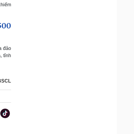
 chiếm
500
a đảo
 tỉnh
BSCL