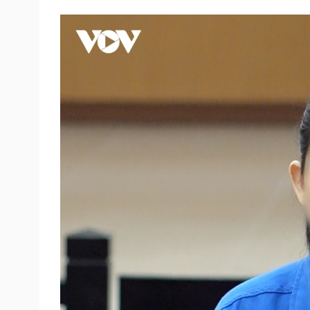
Tin nóng
Việt Nam
Tư vấn luật
Phân tích
Sức khỏe
Đời sống
Dinh dưỡng - món ngon
Nhà đẹp
Cây thuốc
Blog
Sản phụ khoa
Tình yêu - Gia đình
Nhi khoa
Nam khoa
Làm đẹp - giảm cân
Phòng mạch online
Ăn sạch sống khỏe
Cải chính