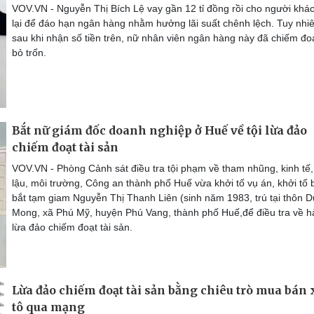
VOV.VN - Nguyễn Thị Bích Lệ vay gần 12 tỉ đồng rồi cho người khá
lại để đáo hạn ngân hàng nhằm hưởng lãi suất chênh lệch. Tuy nhiê
sau khi nhận số tiền trên, nữ nhân viên ngân hàng này đã chiếm đoạ
bỏ trốn.
Bắt nữ giám đốc doanh nghiệp ở Huế về tội lừa đảo
chiếm đoạt tài sản
VOV.VN - Phòng Cảnh sát điều tra tội phạm về tham nhũng, kinh tế
lậu, môi trường, Công an thành phố Huế vừa khởi tố vụ án, khởi tố b
bắt tạm giam Nguyễn Thị Thanh Liên (sinh năm 1983, trú tại thôn 
Mong, xã Phú Mỹ, huyện Phú Vang, thành phố Huế,để điều tra về h
lừa đảo chiếm đoạt tài sản.
Lừa đảo chiếm đoạt tài sản bằng chiêu trò mua bán 
tô qua mạng