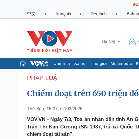
VO
中文
/
français
/
Deutsch
/
Bahas
Hà Nội
Chính trị
Xã hội
Thế giới
Multimedia
K
Chính trị
Xã hội
PHÁP LUẬT
Đảng
Tin 24h
Chiếm đoạt trên 650 triệu đ
Tổ chức nhân sự
Dự báo thời tiết
Quốc hội
Giáo dục
Nhận diện sự thật
Dấu ấn VOV
Thứ Sáu, 15:37, 07/03/2025
Việc làm
Biển đảo
VOV.VN - Ngày 7/3, Toà án nhân dân tỉnh An G
Trần Thị Kim Cương (SN 1987, trú xã Quốc Th
Pháp luật
Quân sự - Quốc phòng
chiếm đoạt tài sản”.
Vụ án
Vũ khí