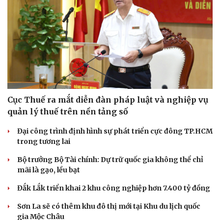
Doanh nghiệp
Công nghệ
Thông tin doanh nghiệp
Sành điệu
Doanh nghiệp 24h
Tin Công nghệ
Doanh nhân
Trải nghiệm
Vì cộng đồng
Chuyển đổi số
Cục Thuế ra mắt diễn đàn pháp luật và nghiệp vụ
quản lý thuế trên nền tảng số
Đại công trình định hình sự phát triển cực đông TP.HCM
trong tương lai
Bộ trưởng Bộ Tài chính: Dự trữ quốc gia không thể chỉ
mãi là gạo, lều bạt
Đắk Lắk triển khai 2 khu công nghiệp hơn 7.400 tỷ đồng
Sơn La sẽ có thêm khu đô thị mới tại Khu du lịch quốc
gia Mộc Châu