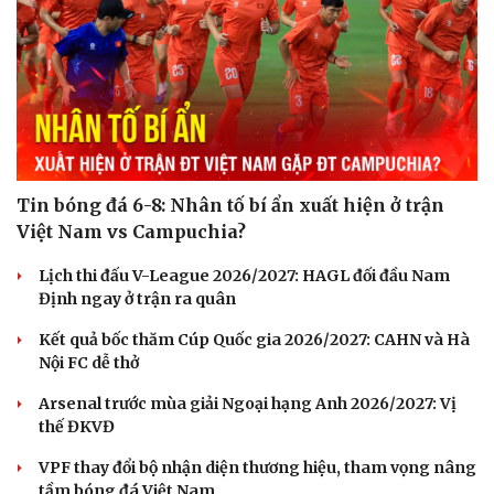
Tư vấn
Câu chuyện thời sự
Săn Tour
Đọc truyện đêm khuya
check-in
Cửa sổ tình yêu
Kể chuyện cho bé
Hạt giống tâm hồn
Tin bóng đá 6-8: Nhân tố bí ẩn xuất hiện ở trận
Việt Nam vs Campuchia?
Lịch thi đấu V-League 2026/2027: HAGL đối đầu Nam
Định ngay ở trận ra quân
Kết quả bốc thăm Cúp Quốc gia 2026/2027: CAHN và Hà
Nội FC dễ thở
Arsenal trước mùa giải Ngoại hạng Anh 2026/2027: Vị
thế ĐKVĐ
VPF thay đổi bộ nhận diện thương hiệu, tham vọng nâng
tầm bóng đá Việt Nam