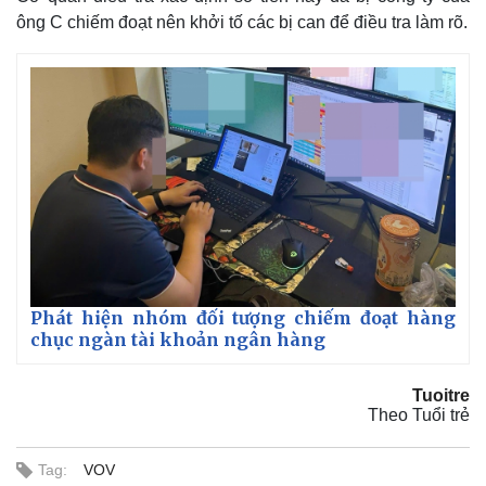
ông C chiếm đoạt nên khởi tố các bị can để điều tra làm rõ.
Thế giới
Multimedia
Quan sát
Video
Cuộc sống đó đây
Ảnh
Hồ sơ
E-Magazine
Infographic
Phát hiện nhóm đối tượng chiếm đoạt hàng
chục ngàn tài khoản ngân hàng
Tuoitre
Theo Tuổi trẻ
Tag:
VOV