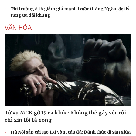
Văn hóa
Giải trí
Thị trường ô tô giảm giá mạnh trước tháng Ngâu, đại lý
tung ưu đãi khủng
Sân khấu - Điện ảnh
Nghệ sĩ
Văn học
Thời trang
VĂN HÓA
Âm nhạc
Sao Việt
Di sản
Từ vụ MCK gỡ 19 ca khúc: Không thể gây sốc rồi
chỉ xin lỗi là xong
Hà Nội sắp cải tạo 131 vòm cầu đá: Đánh thức di sản giữa