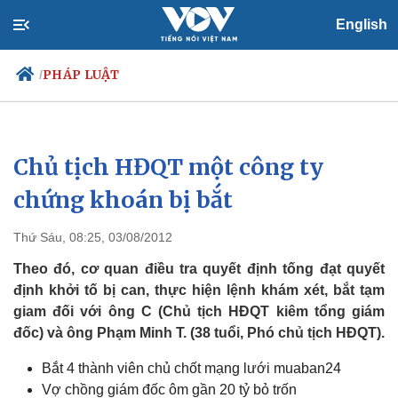
English
PHÁP LUẬT
/
Chủ tịch HĐQT một công ty
Chính trị
Xã hội
Đảng
Tin 24h
chứng khoán bị bắt
Tổ chức nhân sự
Dự báo thời tiết
Quốc hội
Giáo dục
Thứ Sáu, 08:25, 03/08/2012
Nhận diện sự thật
Dấu ấn VOV
Việc làm
Theo đó, cơ quan điều tra quyết định tống đạt quyết
Biển đảo
định khởi tố bị can, thực hiện lệnh khám xét, bắt tạm
giam đối với ông C (Chủ tịch HĐQT kiêm tổng giám
đốc) và ông Phạm Minh T. (38 tuổi, Phó chủ tịch HĐQT).
Bắt 4 thành viên chủ chốt mạng lưới muaban24
Vợ chồng giám đốc ôm gần 20 tỷ bỏ trốn