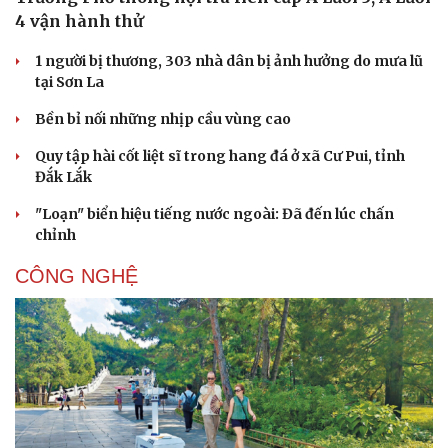
Dinh dưỡng - món ngon
Nhà đẹp
4 vận hành thử
Cây thuốc
Blog
Sản phụ khoa
Tình yêu - Gia đình
1 người bị thương, 303 nhà dân bị ảnh hưởng do mưa lũ
Nhi khoa
tại Sơn La
Nam khoa
Làm đẹp - giảm cân
Bền bỉ nối những nhịp cầu vùng cao
Phòng mạch online
Quy tập hài cốt liệt sĩ trong hang đá ở xã Cư Pui, tỉnh
Ăn sạch sống khỏe
Đắk Lắk
"Loạn" biển hiệu tiếng nước ngoài: Đã đến lúc chấn
chỉnh
CÔNG NGHỆ