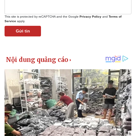
This site is protected by reCAPTCHA and the Google
Privacy Policy
and
Terms of
Service
apply.
Gửi tin
Kinh tế
Thị trường
Bất động sản
Giá vàng
Khởi nghiệp
Tiêu dùng
Tỷ giá
Chứng khoán
Giá cà phê