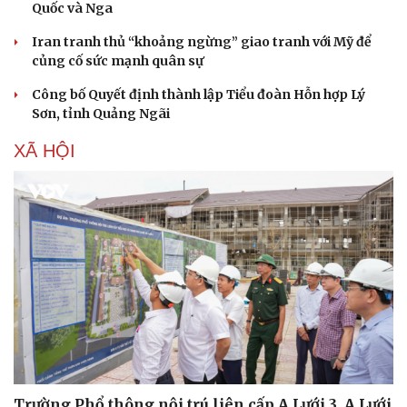
Quốc và Nga
Iran tranh thủ “khoảng ngừng” giao tranh với Mỹ để
củng cố sức mạnh quân sự
Công bố Quyết định thành lập Tiểu đoàn Hỗn hợp Lý
Sơn, tỉnh Quảng Ngãi
XÃ HỘI
Sức khỏe
Đời sống
Trường Phổ thông nội trú liên cấp A Lưới 3, A Lưới