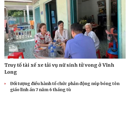
Truy tố tài xế xe tải vụ nữ sinh tử vong ở Vĩnh
Long
Đối tượng điều hành tổ chức phản động núp bóng tôn
giáo lĩnh án 7 năm 6 tháng tù
Vụ gian lận thi tại Tuyên Quang: Khởi tố thêm 2 người,
nâng tổng số lên 29 bị can
Đoàn Bảo Châu bị phạt 7 năm tù về hành vi tuyên truyền
chống Nhà nước