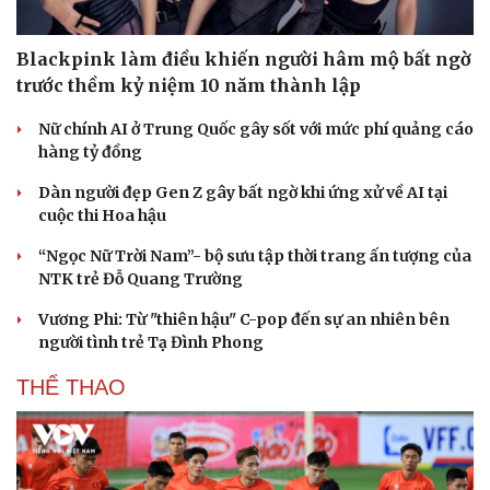
Blackpink làm điều khiến người hâm mộ bất ngờ
trước thềm kỷ niệm 10 năm thành lập
Nữ chính AI ở Trung Quốc gây sốt với mức phí quảng cáo
hàng tỷ đồng
Dàn người đẹp Gen Z gây bất ngờ khi ứng xử về AI tại
cuộc thi Hoa hậu
“Ngọc Nữ Trời Nam”- bộ sưu tập thời trang ấn tượng của
NTK trẻ Đỗ Quang Trường
Vương Phi: Từ "thiên hậu" C-pop đến sự an nhiên bên
người tình trẻ Tạ Đình Phong
THỂ THAO
Du lịch
Podcast