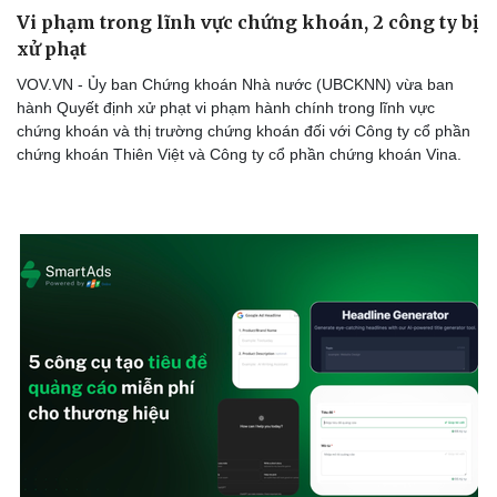
Vi phạm trong lĩnh vực chứng khoán, 2 công ty bị
xử phạt
Thể thao
Ô tô - Xe máy
VOV.VN - Ủy ban Chứng khoán Nhà nước (UBCKNN) vừa ban
Bóng đá
Ô tô
hành Quyết định xử phạt vi phạm hành chính trong lĩnh vực
Lịch thi đấu bóng đá
Xe máy
chứng khoán và thị trường chứng khoán đối với Công ty cổ phần
Thế giới thể thao
Tư vấn
chứng khoán Thiên Việt và Công ty cổ phần chứng khoán Vina.
eSports
Hậu trường