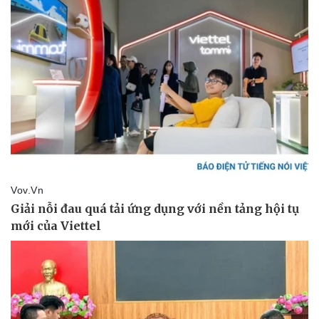
Pháp luật
Quân sự - Quốc phòng
Vụ án
Vũ khí
Tin nóng
Việt Nam
Tư vấn luật
Phân tích