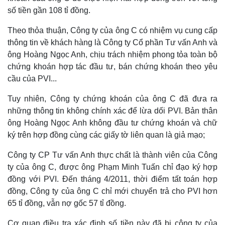
số tiền gần 108 tỉ đồng.
Theo thỏa thuận, Công ty của ông C có nhiệm vụ cung cấp
thông tin về khách hàng là Công ty Cổ phần Tư vấn Anh và
ông Hoàng Ngọc Anh, chịu trách nhiệm phong tỏa toàn bộ
chứng khoán hợp tác đầu tư, bán chứng khoán theo yêu
cầu của PVI...
Tuy nhiên, Công ty chứng khoán của ông C đã đưa ra
những thông tin không chính xác để lừa dối PVI. Bản thân
ông Hoàng Ngọc Anh không đầu tư chứng khoán và chữ
ký trên hợp đồng cùng các giấy tờ liên quan là giả mạo;
Công ty CP Tư vấn Anh thực chất là thành viên của Công
ty của ông C, được ông Phạm Minh Tuấn chỉ đạo ký hợp
đồng với PVI. Đến tháng 4/2011, thời điểm tất toán hợp
đồng, Công ty của ông C chỉ mới chuyển trả cho PVI hơn
65 tỉ đồng, vẫn nợ gốc 57 tỉ đồng.
Cơ quan điều tra xác định số tiền này đã bị công ty của