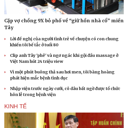
Cặp vợ chồng 9X bỏ phố về “giữ hồn nhà cổ” miền
Tây
Lời đề nghị của người tình trẻ về chuyện có con chung
khiến tôi bế tắc ở tuổi 80
Clip anh Tây 'phê' và ngơ ngác khi gội đầu massage ở
Việt Nam hút 24 triệu view
Vì một phút buông thả sau hơi men, tôi bàng hoàng
phát hiện mắc bệnh tình dục
Nhập viện trước ngày cưới, cô dâu bất ngờ được tổ chức
hôn lễ trong bệnh viện
KINH TẾ