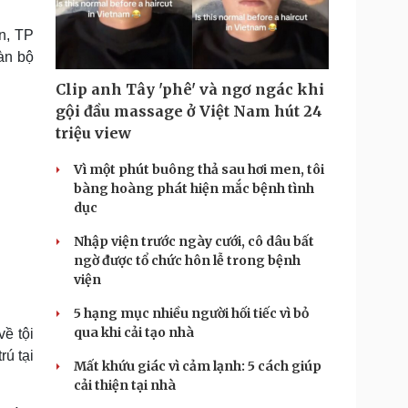
Doanh nghiệp 24h
Tin Công nghệ
Doanh nhân
Trải nghiệm
n, TP
ì cộng đồng
Chuyển đổi số
oàn bộ
Clip anh Tây 'phê' và ngơ ngác khi
u lịch
Podcast
gội đầu massage ở Việt Nam hút 24
Tư vấn
Câu chuyện thời sự
triệu view
Săn Tour
Đọc truyện đêm khuya
heck-in
Cửa sổ tình yêu
Vì một phút buông thả sau hơi men, tôi
Kể chuyện cho bé
bàng hoàng phát hiện mắc bệnh tình
Hạt giống tâm hồn
dục
Nhập viện trước ngày cưới, cô dâu bất
ngờ được tổ chức hôn lễ trong bệnh
viện
5 hạng mục nhiều người hối tiếc vì bỏ
qua khi cải tạo nhà
ề tội
rú tại
Mất khứu giác vì cảm lạnh: 5 cách giúp
cải thiện tại nhà