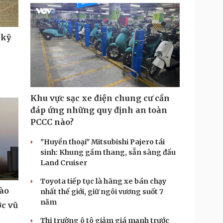
"kỹ
Khu vực sạc xe điện chung cư cần
đáp ứng những quy định an toàn
PCCC nào?
"Huyền thoại" Mitsubishi Pajero tái
sinh: Khung gầm thang, sẵn sàng đấu
Land Cruiser
Toyota tiếp tục là hãng xe bán chạy
vào
nhất thế giới, giữ ngôi vương suốt 7
năm
ợc vũ
Thị trường ô tô giảm giá mạnh trước