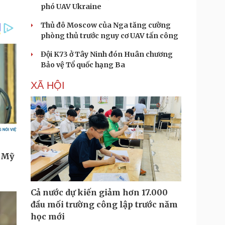
phó UAV Ukraine
Thủ đô Moscow của Nga tăng cường
phòng thủ trước nguy cơ UAV tấn công
Đội K73 ở Tây Ninh đón Huân chương
Bảo vệ Tổ quốc hạng Ba
XÃ HỘI
Cả nước dự kiến giảm hơn 17.000
đầu mối trường công lập trước năm
học mới