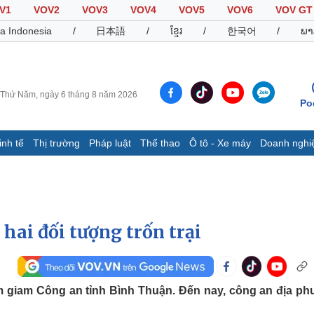
V1
VOV2
VOV3
VOV4
VOV5
VOV6
VOV GT
a Indonesia
/
日本語
/
ខ្មែរ
/
한국어
/
ພາ
Thứ Năm, ngày 6 tháng 8 năm 2026
Po
inh tế
Thị trường
Pháp luật
Thể thao
Ô tô - Xe máy
Doanh nghi
Thế giới
Multimedia
K
Quan sát
Video
B
Cuộc sống đó đây
Ảnh
K
Hồ sơ
E-Magazine
hai đối tượng trốn trại
Infographic
Thể thao
Ô tô - Xe máy
D
 tạm giam Công an tỉnh Bình Thuận. Đến nay, công an địa p
Bóng đá
Ô tô
T