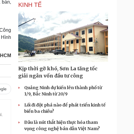
a bàn,
KINH TẾ
 Công
t Hình
TPHCM
Kịp thời gỡ khó, Sơn La tăng tốc
giải ngân vốn đầu tư công
Quảng Ninh dự kiến lên thành phố từ
gle
1/9, Bắc Ninh từ 20/9
Lối đi đột phá nào để phát triển kinh tế
biển ba chiều?
í.
Đâu là nút thắt hiện thực hóa tham
vọng công nghệ bán dẫn Việt Nam?