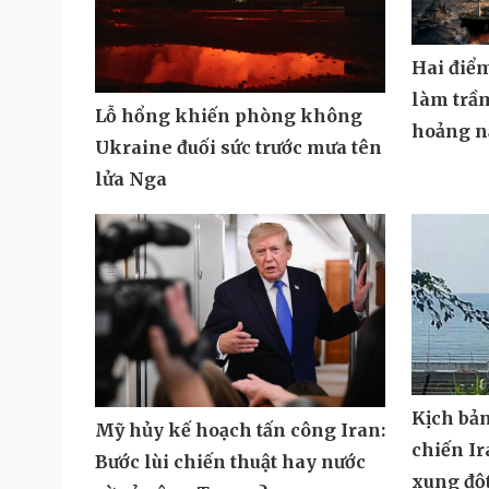
Hai điể
làm trầ
Lỗ hổng khiến phòng không
hoảng n
Ukraine đuối sức trước mưa tên
lửa Nga
Kịch bả
Mỹ hủy kế hoạch tấn công Iran:
chiến Ir
Bước lùi chiến thuật hay nước
xung độ