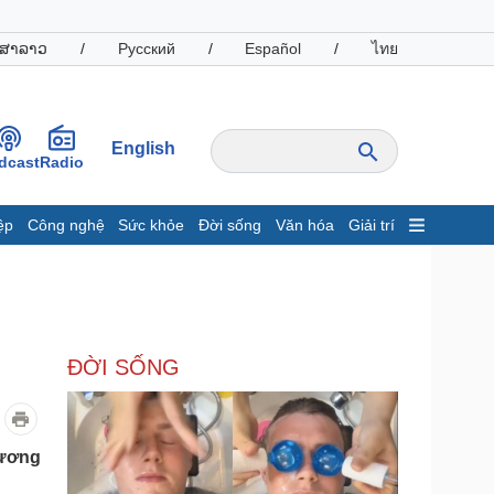
ສາລາວ
/
Русский
/
Español
/
ไทย
English
dcast
Radio
ệp
Công nghệ
Sức khỏe
Đời sống
Văn hóa
Giải trí
inh tế
Thị trường
ất động sản
Giá vàng
hởi nghiệp
Tiêu dùng
Tỷ giá
ĐỜI SỐNG
Chứng khoán
Giá cà phê
oanh nghiệp
Công nghệ
hương
hông tin doanh nghiệp
Sành điệu