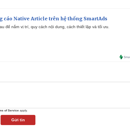
 cáo Native Article trên hệ thống SmartAds
u để nắm vị trí, quy cách nội dung, cách thiết lập và tối ưu.
ms of Service
apply.
Gửi tin