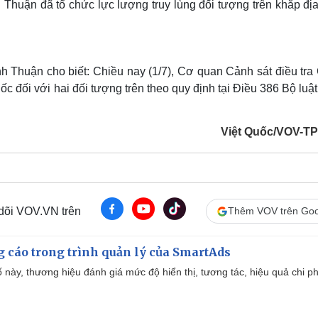
 Thuận đã tổ chức lực lượng truy lùng đối tượng trên khắp đị
h Thuận cho biết: Chiều nay (1/7), Cơ quan Cảnh sát điều tra
ốc đối với hai đối tượng trên theo quy định tại Điều 386 Bộ luậ
Việt Quốc/VOV-
 dõi VOV.VN trên
Thêm VOV trên Goo
g cáo trong trình quản lý của SmartAds
 này, thương hiệu đánh giá mức độ hiển thị, tương tác, hiệu quả chi ph