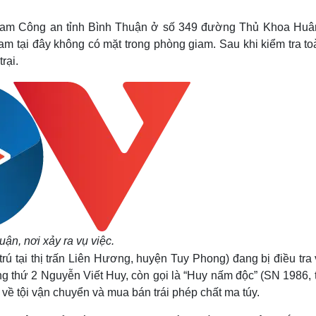
Lịch thi đấu bóng đá
Xe máy
Thế giới thể thao
Tư vấn
m giam Công an tỉnh Bình Thuận ở số 349 đường Thủ Khoa Huâ
eSports
V
am tại đây không có mặt trong phòng giam. Sau khi kiểm tra t
Hậu trường
rại.
Văn hóa
Giải trí
D
Sân khấu - Điện ảnh
Nghệ sĩ
Văn học
Thời trang
Âm nhạc
Sao Việt
c
Di sản
ận, nơi xảy ra vụ việc.
 tại thị trấn Liên Hương, huyện Tuy Phong) đang bị điều tra v
g thứ 2 Nguyễn Viết Huy, còn gọi là “Huy nấm độc” (SN 1986, t
về tội vận chuyển và mua bán trái phép chất ma túy.