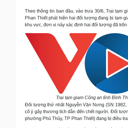
Tin nóng
Việt Nam
Tư vấn luật
Phân tích
Theo thông tin ban đầu, vào trưa 30/6, Trại tạ
Phan Thiết phát hiện hai đối tượng đang bị tạm gi
khu vực, đơn vị này xác định hai đối tượng đã trốn t
Sức khỏe
Đời sống
Dinh dưỡng - món ngon
Nhà đẹp
Cây thuốc
Blog
Sản phụ khoa
Tình yêu - Gia đình
Nhi khoa
Nam khoa
Làm đẹp - giảm cân
Phòng mạch online
Ăn sạch sống khỏe
Cải chính
Trại tạm giam Công an tỉnh Bình Thu
Đối tượng thứ nhất Nguyễn Văn Nưng (SN 1982, trú
cố ý gây thương tích dẫn đến chết người. Đối tượn
phường Phú Thủy, TP Phan Thiết) đang bị điều tra 