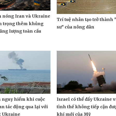
m nóng Iran và Ukraine
Trí tuệ nhân tạo trở thành 
m trọng thêm khủng
sư" của nông dân
ăng lượng toàn cầu
n nguy hiểm khi cuộc
Israel có thể đẩy Ukraine 
an tác động qua lại với
tình thế không tiếp cận đư
t Ukraine
khí mới của Mỹ