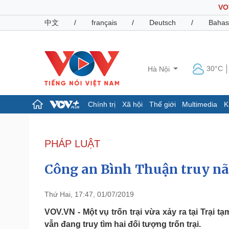
VO
中文
/
français
/
Deutsch
/
Bahas
30°C
Hà Nội
Chính trị
Xã hội
Thế giới
Multimedia
K
Chính trị
Xã hội
Đảng
Tin 24h
PHÁP LUẬT
Tổ chức nhân sự
Dự báo thời tiết
Quốc hội
Giáo dục
Công an Bình Thuận truy nã 
Nhận diện sự thật
Dấu ấn VOV
Việc làm
Biển đảo
Thứ Hai, 17:47, 01/07/2019
Pháp luật
Quân sự - Quốc phòng
VOV.VN - Một vụ trốn trại vừa xảy ra tại Trại
vẫn đang truy tìm hai đối tượng trốn trại.
Vụ án
Vũ khí