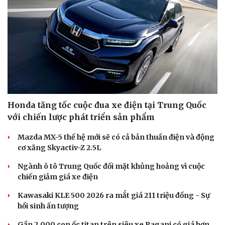
Honda tăng tốc cuộc đua xe điện tại Trung Quốc
với chiến lược phát triển sản phẩm
Mazda MX-5 thế hệ mới sẽ có cả bản thuần điện và động
cơ xăng Skyactiv-Z 2.5L
Ngành ô tô Trung Quốc đối mặt khủng hoảng vì cuộc
chiến giảm giá xe điện
Du lịch
Podcast
Tư vấn
Câu chuyện thời sự
Kawasaki KLE 500 2026 ra mắt giá 211 triệu đồng - Sự
Săn Tour
Đọc truyện đêm khuya
hồi sinh ấn tượng
check-in
Cửa sổ tình yêu
Kể chuyện cho bé
Gần 2.000 con ốc titan trên siêu xe Pagani có giá hơn