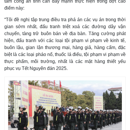
tâm công an tỉnh cần đẩy mạnh thực hiện trong đợt cao
Giá cà phê
điểm này:
“Tôi đề nghị tập trung điều tra phá án các vụ án trong thời
gian sớm nhất, đấu tranh triệt xoá các đường dây vận
chuyển, tàng trữ buôn bán về địa bàn. Tăng cường phát
hiện, đấu tranh với các loại tội phạm vi phạm về kinh tế,
buôn lậu, gian lận thương mại, hàng giả, hàng cấm, đặc
biệt là các loại pháo nổ, thuốc lá điếu, tội phạm vi phạm về
thực phẩm, môi trường, nhất là các mặt hàng thiết yếu
phục vụ Tết Nguyên đán 2025.