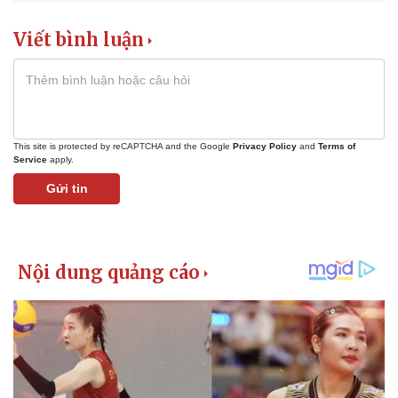
Vụ án
Vũ khí
Tin nóng
Việt Nam
Viết bình luận
Tư vấn luật
Phân tích
This site is protected by reCAPTCHA and the Google
Privacy Policy
and
Terms of
Service
apply.
Gửi tin