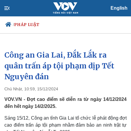
English
PHÁP LUẬT
/
Công an Gia Lai, Đắk Lắk ra
Chính trị
Xã hội
Đảng
Tin 24h
quân trấn áp tội phạm dịp Tết
Tổ chức nhân sự
Dự báo thời tiết
Nguyên đán
Quốc hội
Giáo dục
Nhận diện sự thật
Dấu ấn VOV
Việc làm
Chủ Nhật, 10:59, 15/12/2024
Biển đảo
VOV.VN - Đợt cao điểm sẽ diễn ra từ ngày 14/12/2024
đến hết ngày 14/2/2025.
Sáng 15/12, Công an tỉnh Gia Lai tổ chức lễ phát động đợt
cao điểm trấn áp tội phạm nhằm đảm bảo an ninh trật tự