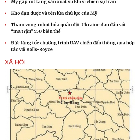
Mỹ gấp rút tăng sản xuất vũ khí vì chiến sự Iran
Kho đạn dược và tên lửa chủ lực của Mỹ
Tham vọng robot hóa quân đội, Ukraine đau đầu với
“ma trận” 550 biến thể
Đức tăng tốc chương trình UAV chiến đấu thông qua hợp
tác với Rolls-Royce
XÃ HỘI
Văn hóa
Giải trí
Sân khấu - Điện ảnh
Nghệ sĩ
Văn học
Thời trang
Âm nhạc
Sao Việt
Di sản