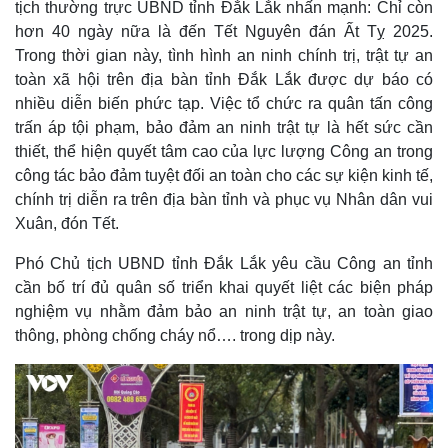
tịch thường trực UBND tỉnh Đắk Lắk nhấn mạnh: Chỉ còn
hơn 40 ngày nữa là đến Tết Nguyên đán Ất Tỵ 2025.
Trong thời gian này, tình hình an ninh chính trị, trật tự an
toàn xã hội trên địa bàn tỉnh Đắk Lắk được dự báo có
nhiều diễn biến phức tạp. Việc tổ chức ra quân tấn công
trấn áp tội phạm, bảo đảm an ninh trật tự là hết sức cần
thiết, thể hiện quyết tâm cao của lực lượng Công an trong
công tác bảo đảm tuyệt đối an toàn cho các sự kiện kinh tế,
chính trị diễn ra trên địa bàn tỉnh và phục vụ Nhân dân vui
Xuân, đón Tết.
Phó Chủ tịch UBND tỉnh Đắk Lắk yêu cầu Công an tỉnh
cần bố trí đủ quân số triển khai quyết liệt các biện pháp
nghiệm vụ nhằm đảm bảo an ninh trật tự, an toàn giao
thông, phòng chống cháy nổ…. trong dịp này.