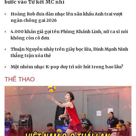
bước vào Tứ kết MC nhí
Hoàng Rob đưa dàn nhạc lên sân khấu Anh trai vượt
ngàn chông gai 2026
4.000 khán giả gọi tên Phùng Khánh Linh, nữ ca sĩ nói
không còn cô đơn
Thuận Nguyễn nhảy trên giày bọc lửa, Đinh Mạnh Ninh
thắng trận xóa thẻ
Một nhóm nhạc K-pop duy trì sức hút trong bao lâu?
THỂ THAO
Cải chính