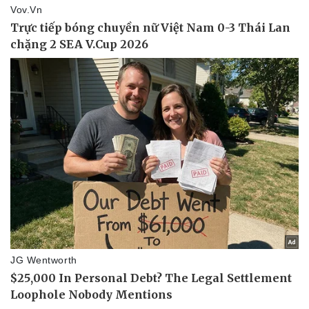
Thể thao
Ô tô - Xe máy
Bóng đá
Ô tô
Lịch thi đấu bóng đá
Xe máy
Thế giới thể thao
Tư vấn
eSports
Hậu trường