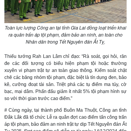
Toàn lực lượng Công an tại tỉnh Gia Lai đồng loạt triển khai
ra quân trấn áp tội phạm, đảm bảo an ninh, an toàn cho
Nhân dân trong Tết Nguyên đán Ất Tỵ.
Thiếu tướng Rah Lan Lâm chỉ đạo: “Rà soát, gọi hỏi, răn
đe các đối tượng có biểu hiện phạm tội hoặc thường
xuyên vi phạm trật tự an toàn giao thông. Kiểm soát chặt
chẽ các băng nhóm tội phạm, đặc biệt là tín dụng đen, bảo
kê, cưỡng đoạt tài sản. Triệt phá các tụ điểm ma túy, cờ
Thế giới
Multimedia
bạc, mại dâm. Phấn đấu giảm ít nhất 5% tội phạm hình sự
Quan sát
Video
so với thời gian trước cao điểm.”
Cuộc sống đó đây
Ảnh
Hồ sơ
E-Magazine
# Cùng ngày, tại thành phố Buôn Ma Thuột, Công an tỉnh
Infographic
Đắk Lắk đã tổ chức Lễ ra quân đợt cao điểm tấn công trấn
áp tội phạm, bảo đảm an ninh trật tự dịp Tết Nguyên đán Ất