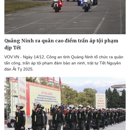
Doanh nghiệp
Công nghệ
Thông tin doanh nghiệp
Sành điệu
Quảng Ninh ra quân cao điểm trấn áp tội phạm
Doanh nghiệp 24h
Tin Công nghệ
dịp Tết
Doanh nhân
Trải nghiệm
Vì cộng đồng
Chuyển đổi số
VOV.VN - Ngày 14/12, Công an tỉnh Quảng Ninh tổ chức ra quân
tấn công, trấn áp tội phạm đảm bảo an ninh, trật tự Tết Nguyên
đán Ất Tỵ 2025.