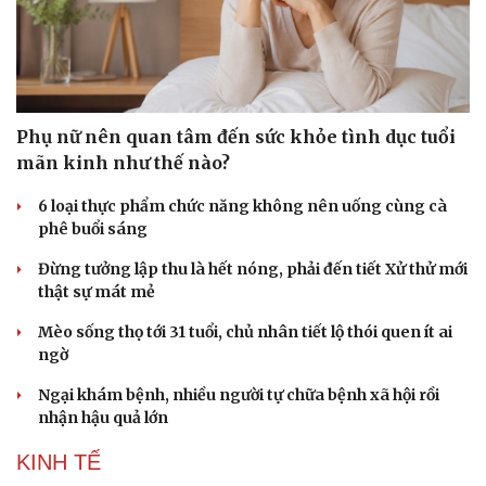
Phụ nữ nên quan tâm đến sức khỏe tình dục tuổi
mãn kinh như thế nào?
Sức khỏe
Đời sống
Dinh dưỡng - món ngon
Nhà đẹp
6 loại thực phẩm chức năng không nên uống cùng cà
Cây thuốc
Blog
phê buổi sáng
Sản phụ khoa
Tình yêu - Gia đình
Nhi khoa
Đừng tưởng lập thu là hết nóng, phải đến tiết Xử thử mới
Nam khoa
thật sự mát mẻ
Làm đẹp - giảm cân
Mèo sống thọ tới 31 tuổi, chủ nhân tiết lộ thói quen ít ai
Phòng mạch online
ngờ
Ăn sạch sống khỏe
Ngại khám bệnh, nhiều người tự chữa bệnh xã hội rồi
nhận hậu quả lớn
KINH TẾ