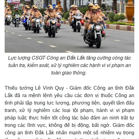
Lực lượng CSGT Công an Đắk Lắk tăng cường công tác
tuần tra, kiểm soát, xử lý nghiêm các hành vi vi phạm an
toàn giao thông.
Thiếu tướng Lê Vinh Quy - Giám đốc Công an tỉnh Đắk
Lắk đã ra mệnh lệnh yêu cầu các đơn vị thuộc Công an
tỉnh phải tập trung lực lượng, phương tiện, quyết tâm đấu
Kinh tế
Thị trường
tranh, xử lý nghiêm các loại tội phạm, hành vi vi phạm
Bất động sản
Giá vàng
pháp luật; thực hiện tốt công tác bảo đảm an ninh trật tự
Khởi nghiệp
Tiêu dùng
trong các lĩnh vực, không để bị động, bất ngờ. Giám đốc
Tỷ giá
công an tỉnh Đắk Lắk nhấn mạnh một số nhiệm vụ trọng
Chứng khoán