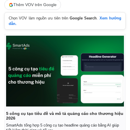
Thêm VOV trên Google
Chọn VOV làm nguồn ưu tiên trên
Google Search
.
Xem hướng
dẫn.
Kinh tế
Thị trường
Bất động sản
Giá vàng
5 công cụ tạo tiêu đề và mô tả quảng cáo cho thương hiệu
Khởi nghiệp
Tiêu dùng
2026
Tỷ giá
SmartAds tổng hợp 5 công cụ tạo headline quảng cáo bằng AI giúp
Chứng khoán