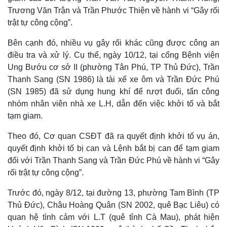
Trương Văn Trận và Trần Phước Thiện về hành vi “Gây rối
trật tự công cộng”.
Bên cạnh đó, nhiều vụ gây rối khác cũng được công an
điều tra và xử lý. Cụ thể, ngày 10/12, tại cổng Bệnh viện
Ung Bướu cơ sở II (phường Tân Phú, TP Thủ Đức), Trần
Thanh Sang (SN 1986) là tài xế xe ôm và Trần Đức Phú
(SN 1985) đã sử dụng hung khí để rượt đuổi, tấn công
nhóm nhân viên nhà xe L.H, dẫn đến việc khởi tố và bắt
tạm giam.
Theo đó, Cơ quan CSĐT đã ra quyết định khởi tố vụ án,
Thế giới
Multimedia
quyết định khởi tố bị can và Lệnh bắt bị can để tạm giam
Quan sát
Video
đối với Trần Thanh Sang và Trần Đức Phú về hành vi “Gây
Cuộc sống đó đây
Ảnh
rối trật tự công cộng”.
Hồ sơ
E-Magazine
Infographic
Trước đó, ngày 8/12, tại đường 13, phường Tam Bình (TP
Thủ Đức), Châu Hoàng Quân (SN 2002, quê Bạc Liêu) có
quan hệ tình cảm với L.T (quê tỉnh Cà Mau), phát hiện