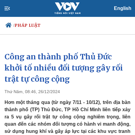
English
PHÁP LUẬT
/
Công an thành phố Thủ Đức
Chính trị
Xã hội
Đảng
Tin 24h
khởi tố nhiều đối tượng gây rối
Tổ chức nhân sự
Dự báo thời tiết
trật tự công cộng
Quốc hội
Giáo dục
Nhận diện sự thật
Dấu ấn VOV
Việc làm
Thứ Năm, 08:46, 26/12/2024
Biển đảo
Hơn một tháng qua (từ ngày 7/11 - 10/12), trên địa bàn
thành phố (TP) Thủ Đức, TP Hồ Chí Minh liên tiếp xảy
ra 5 vụ gây rối trật tự công cộng nghiêm trọng, liên
quan đến các nhóm đối tượng có hành vi manh động,
sử dụng hung khí và gây áp lực tại các khu vực tranh