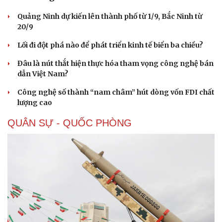
Quảng Ninh dự kiến lên thành phố từ 1/9, Bắc Ninh từ
20/9
Lối đi đột phá nào để phát triển kinh tế biển ba chiều?
Đâu là nút thắt hiện thực hóa tham vọng công nghệ bán
dẫn Việt Nam?
Sức khỏe
Đời sống
Dinh dưỡng - món ngon
Nhà đẹp
Công nghệ số thành “nam châm” hút dòng vốn FDI chất
Cây thuốc
Blog
lượng cao
Sản phụ khoa
Tình yêu - Gia đình
Nhi khoa
QUÂN SỰ - QUỐC PHÒNG
Nam khoa
Làm đẹp - giảm cân
Phòng mạch online
Ăn sạch sống khỏe