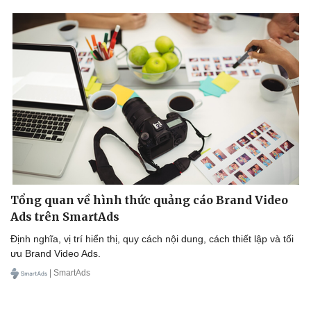
Doanh nghiệp
Công nghệ
Thông tin doanh nghiệp
Sành điệu
Doanh nghiệp 24h
Tin Công nghệ
Doanh nhân
Trải nghiệm
Vì cộng đồng
Chuyển đổi số
Tổng quan về hình thức quảng cáo Brand Video
Ads trên SmartAds
Định nghĩa, vị trí hiển thị, quy cách nội dung, cách thiết lập và tối
ưu Brand Video Ads.
| SmartAds