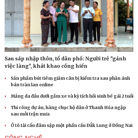
Sau sáp nhập thôn, tổ dân phố: Người trẻ "gánh
việc làng", khát khao cống hiến
Sản phẩm bút tiêm giảm cân bị kiểm tra sau phản ánh
bán tràn lan online
Mảng da đầu dưới gầm xe và kỳ tích hồi sinh bé gái 2 tuổi
Thi công dự án, hàng chục hộ dân ở Thanh Hóa ngập
sau mỗi trận mưa
Ô tô tải cẩu đâm sập một phần cầu Đắk Lung ở Đồng Nai