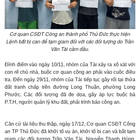
Cơ quan CSĐT Công an thành phố Thủ Đức thực hiện
Lệnh bắt bị can để tạm giam đối với các đối tượng do Trần
Văn Tài cầm đầu.
Đỉnh điểm vào ngày 10/11, nhóm của Tài xảy ra xô xát với
con rể chủ nhà, buộc cơ quan công an phải vào cuộc điều
tra. Đến ngày 29/11, nhóm của Tài tiếp tục gây rối tại thửa
đất tranh chấp trên đường Long Thuận, phường Long
Phước. Các đối tượng đã đe dọa, gây áp lực buộc bà
P.T.H, người quản lý khu đất, phải trình báo công an.
Căn cứ tài liệu thu thập, ngày 17/12, Cơ quan CSĐT Công
an TP Thủ Đức đã khởi tố vụ án, khởi tố bị can và bắt tạm
giam các đối tượng Trần Văn Tài, Nguyễn Thanh Hùng,