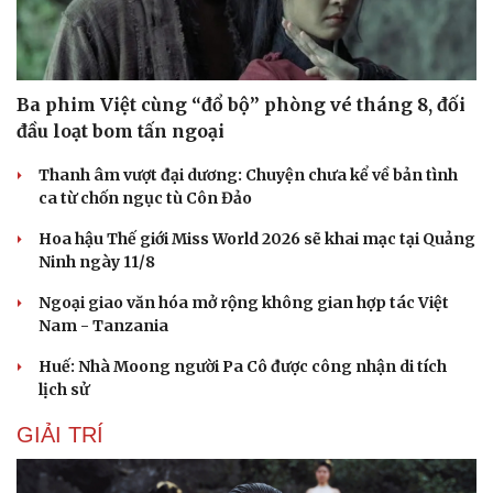
Ba phim Việt cùng “đổ bộ” phòng vé tháng 8, đối
đầu loạt bom tấn ngoại
Thanh âm vượt đại dương: Chuyện chưa kể về bản tình
ca từ chốn ngục tù Côn Đảo
Hoa hậu Thế giới Miss World 2026 sẽ khai mạc tại Quảng
Ninh ngày 11/8
Ngoại giao văn hóa mở rộng không gian hợp tác Việt
Nam - Tanzania
Huế: Nhà Moong người Pa Cô được công nhận di tích
lịch sử
Du lịch
Podcast
Tư vấn
Câu chuyện thời sự
GIẢI TRÍ
Săn Tour
Đọc truyện đêm khuya
check-in
Cửa sổ tình yêu
Kể chuyện cho bé