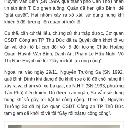
Huỳnh Văn Bình (SN 1999, quê thành phố Cần Thơ) nhắn
tin tán tỉnh T. Do ghen tuông, Quân đã hẹn gặp Bình để
“giải quyết”. Hai nhóm xảy ra xô xát, sử dụng hung khí
khiến 5 đối tượng liên quan bị khởi tố.
Cụ thể, căn cứ tài liệu, chứng cứ thu thập được, Cơ quan
CSĐT Công an TP Thủ Đức đã ra Quyết định khởi tố vụ
án và khởi tố bị can đối với 5 đối tượng Châu Hoàng
Quân, Huỳnh Văn Bình, Danh An, Phạm Lê Hữu Nghị, Võ
Thị Như Huỳnh về tội “Gây rối trật tự công cộng”.
Ngoài ra, vào ngày 29/11, Nguyễn Trường Sa (SN 1992,
quê Bình Định) khi đang điều khiển xe ô tô để chở hàng thì
xảy ra va chạm với xe ba gác, do N.H.T (SN 1993, phường
Tân Phú) điều khiển. Dù được can ngăn, Sa vẫn sử dụng
hung khí và gây rối trật tự công cộng. Theo đó, Nguyễn
Trường Sa đã bị Cơ quan CSĐT Công an TP Thủ Đức
tạm giam để khởi tố về tội “Gây rối trật tự công cộng”.