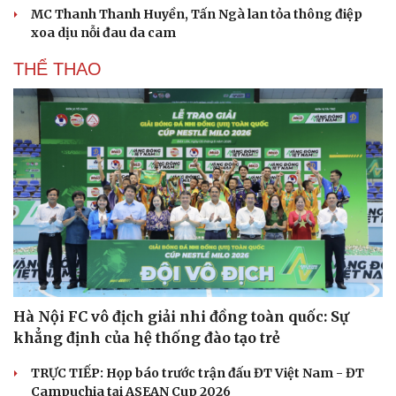
MC Thanh Thanh Huyền, Tấn Ngà lan tỏa thông điệp
xoa dịu nỗi đau da cam
THỂ THAO
Hà Nội FC vô địch giải nhi đồng toàn quốc: Sự
khẳng định của hệ thống đào tạo trẻ
TRỰC TIẾP: Họp báo trước trận đấu ĐT Việt Nam - ĐT
Campuchia tại ASEAN Cup 2026