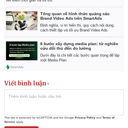
tiết kiệm thời gian và tối ưu.
Giá cà phê
Tổng quan về hình thức quảng cáo
Brand Video Ads trên SmartAds
Định nghĩa, vị trí hiển thị, quy cách nội dung,
cách thiết lập và tối ưu Brand Video Ads.
6 bước xây dựng media plan: từ nghiên
cứu đối thủ đến đo lường
Dưới đây là chi tiết các bước quan trọng để lập
một Media Plan.
Viết bình luận
This site is protected by reCAPTCHA and the Google
Privacy Policy
and
Terms of
Service
apply.