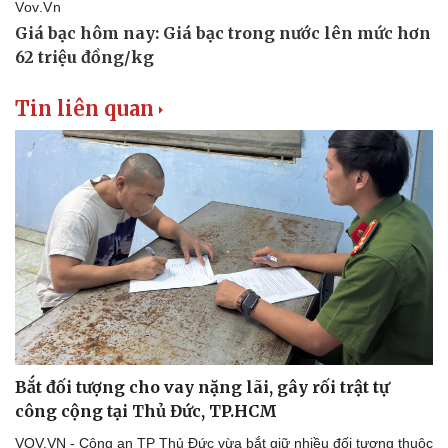
Thể thao
Ô tô - Xe máy
Bóng đá
Ô tô
Lịch thi đấu bóng đá
Xe máy
Thế giới thể thao
Tư vấn
Tin liên quan
eSports
Hậu trường
Bắt đối tượng cho vay nặng lãi, gây rối trật tự
công cộng tại Thủ Đức, TP.HCM
VOV.VN - Công an TP Thủ Đức vừa bắt giữ nhiều đối tượng thuộc