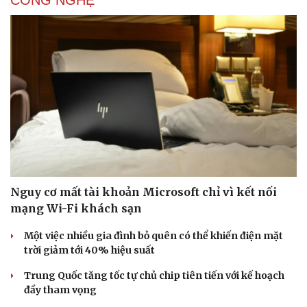
CÔNG NGHỆ
Nguy cơ mất tài khoản Microsoft chỉ vì kết nối
Văn hóa
Giải trí
mạng Wi-Fi khách sạn
Sân khấu - Điện ảnh
Nghệ sĩ
Văn học
Thời trang
Một việc nhiều gia đình bỏ quên có thể khiến điện mặt
Âm nhạc
Sao Việt
trời giảm tới 40% hiệu suất
Di sản
Trung Quốc tăng tốc tự chủ chip tiên tiến với kế hoạch
đầy tham vọng