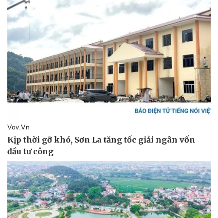
Vụ án
Vũ khí
Tin nóng
Việt Nam
Tư vấn luật
Phân tích