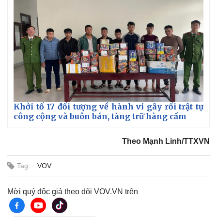
Khởi tố 17 đối tượng về hành vi gây rối trật tự
công cộng và buôn bán, tàng trữ hàng cấm
Theo Mạnh Linh/TTXVN
Tag:
VOV
Mời quý độc giả theo dõi VOV.VN trên