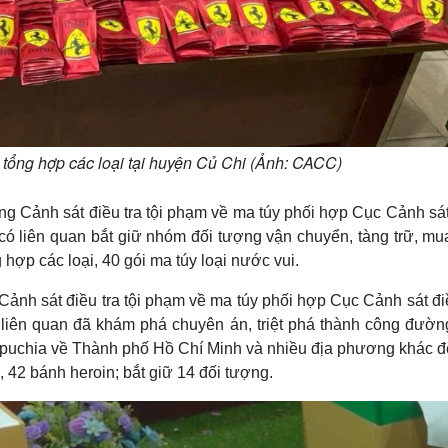
 tổng hợp các loại tại huyện Củ Chi (Ảnh: CACC)
g Cảnh sát điều tra tội phạm về ma túy phối hợp Cục Cảnh sát
 có liên quan bắt giữ nhóm đối tượng vận chuyển, tàng trữ, mu
 hợp các loại, 40 gói ma túy loại nước vui.
ảnh sát điều tra tội phạm về ma túy phối hợp Cục Cảnh sát điề
 liên quan đã khám phá chuyên án, triệt phá thành công đườn
mpuchia về Thành phố Hồ Chí Minh và nhiều địa phương khác để
 42 bánh heroin; bắt giữ 14 đối tượng.