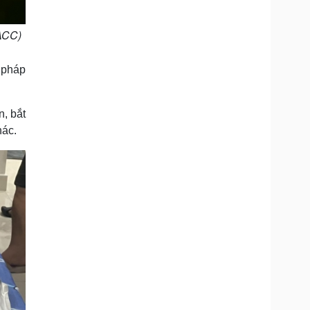
CACC)
 pháp
n, bắt
khác.