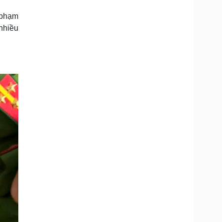
Doanh nghiệp 24h
Tin Công nghệ
 phạm
Doanh nhân
Trải nghiệm
ì cộng đồng
Chuyển đổi số
nhiều
u lịch
Podcast
Tư vấn
Câu chuyện thời sự
Săn Tour
Đọc truyện đêm khuya
heck-in
Cửa sổ tình yêu
Kể chuyện cho bé
Hạt giống tâm hồn