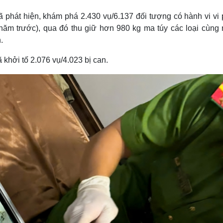
Lịch thi đấu bóng đá
Xe máy
phát hiện, khám phá 2.430 vụ/6.137 đối tượng có hành vi vi
Thế giới thể thao
Tư vấn
eSports
V
 năm trước), qua đó thu giữ hơn 980 kg ma túy các loại cùng 
Hậu trường
.
Văn hóa
Giải trí
D
khởi tố 2.076 vụ/4.023 bị can.
Sân khấu - Điện ảnh
Nghệ sĩ
Văn học
Thời trang
Âm nhạc
Sao Việt
c
Di sản