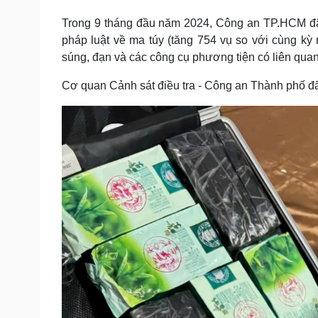
Tin nóng
Việt Nam
Trong 9 tháng đầu năm 2024, Công an TP.HCM đã 
Tư vấn luật
Phân tích
pháp luật về ma túy (tăng 754 vụ so với cùng kỳ
súng, đạn và các công cụ phương tiện có liên quan
Sức khỏe
Đời sống
Cơ quan Cảnh sát điều tra - Công an Thành phố đã 
Dinh dưỡng - món ngon
Nhà đẹp
Cây thuốc
Blog
Sản phụ khoa
Tình yêu - Gia đình
Nhi khoa
Nam khoa
Làm đẹp - giảm cân
Phòng mạch online
Ăn sạch sống khỏe
Cải chính