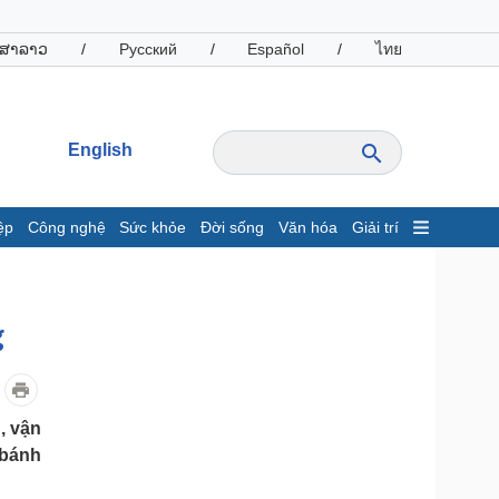
ສາລາວ
/
Русский
/
Español
/
ไทย
English
ệp
Công nghệ
Sức khỏe
Đời sống
Văn hóa
Giải trí
inh tế
Thị trường
ất động sản
Giá vàng
g
hởi nghiệp
Tiêu dùng
Tỷ giá
Chứng khoán
Giá cà phê
, vận
 bánh
oanh nghiệp
Công nghệ
hông tin doanh nghiệp
Sành điệu