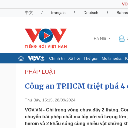
VO
中文
/
français
/
Deutsch
/
Bahas
Hà Nội
Chính trị
Xã hội
Thế giới
Multimedia
K
Chính trị
Xã hội
PHÁP LUẬT
Đảng
Tin 24h
Công an TP.HCM triệt phá 4 
Tổ chức nhân sự
Dự báo thời tiết
Quốc hội
Giáo dục
Nhận diện sự thật
Dấu ấn VOV
Thứ Bảy, 15:15, 28/09/2024
Việc làm
Biển đảo
VOV.VN - Chỉ trong vòng chưa đầy 2 tháng, Cô
chuyển trái phép chất ma túy với số lượng lớn;
Pháp luật
Quân sự - Quốc phòng
heroin và 2 khẩu súng cùng nhiều vật chứng k
Vụ án
Vũ khí