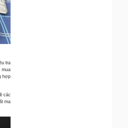
u tra
, mua
g hợp
về các
hất ma