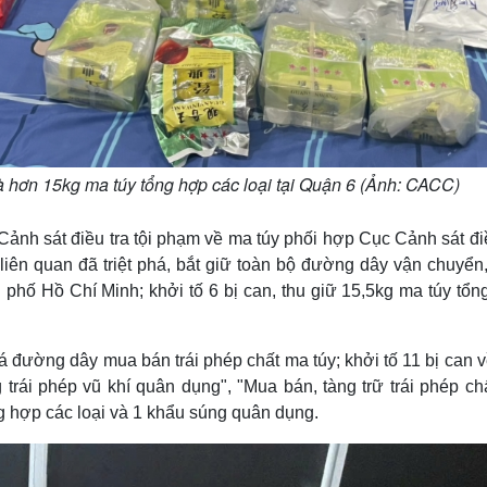
và hơn 15kg ma túy tổng hợp các loại tại Quận 6 (Ảnh: CACC)
ảnh sát điều tra tội phạm về ma túy phối hợp Cục Cảnh sát điề
liên quan đã triệt phá, bắt giữ toàn bộ đường dây vận chuyển
phố Hồ Chí Minh; khởi tố 6 bị can, thu giữ 15,5kg ma túy tổn
há đường dây mua bán trái phép chất ma túy; khởi tố 11 bị can 
ng trái phép vũ khí quân dụng", "Mua bán, tàng trữ trái phép c
ng hợp các loại và 1 khẩu súng quân dụng.