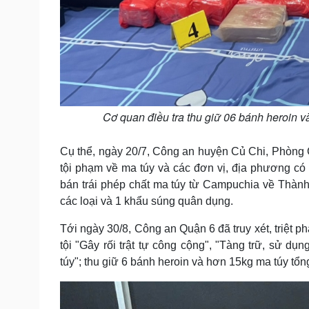
Cơ quan điều tra thu giữ 06 bánh heroin 
Cụ thể, ngày 20/7, Công an huyện Củ Chi, Phòng C
tội phạm về ma túy và các đơn vị, địa phương có 
bán trái phép chất ma túy từ Campuchia về Thành 
các loại và 1 khẩu súng quân dụng.
Tới ngày 30/8, Công an Quận 6 đã truy xét, triệt p
tội "Gây rối trật tự công cộng", "Tàng trữ, sử dụ
túy"; thu giữ 6 bánh heroin và hơn 15kg ma túy tổ