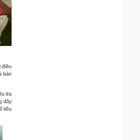
 điều
a bán
u tra
g dây
 tiêu