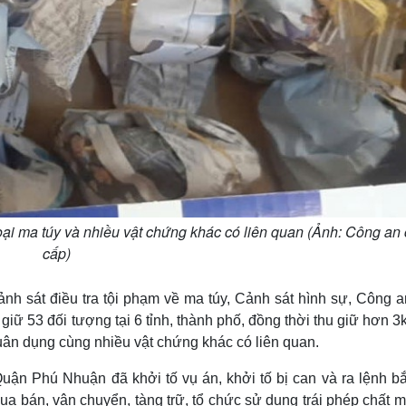
oại ma túy và nhiều vật chứng khác có liên quan (Ảnh: Công an
cấp)
nh sát điều tra tội phạm về ma túy, Cảnh sát hình sự, Công a
iữ 53 đối tượng tại 6 tỉnh, thành phố, đồng thời thu giữ hơn 
quân dụng cùng nhiều vật chứng khác có liên quan.
ận Phú Nhuận đã khởi tố vụ án, khởi tố bị can và ra lệnh bắ
ua bán, vận chuyển, tàng trữ, tổ chức sử dụng trái phép chất m