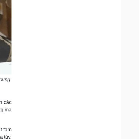
 cung
n các
3kg ma
t tạm
a túy,