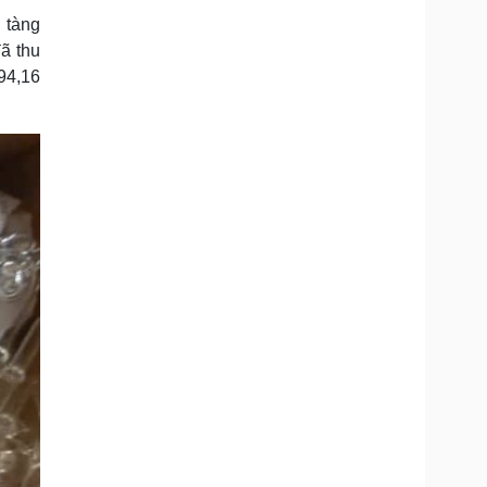
Doanh nghiệp 24h
Tin Công nghệ
 tàng
Doanh nhân
Trải nghiệm
ã thu
ì cộng đồng
Chuyển đổi số
94,16
u lịch
Podcast
Tư vấn
Câu chuyện thời sự
Săn Tour
Đọc truyện đêm khuya
heck-in
Cửa sổ tình yêu
Kể chuyện cho bé
Hạt giống tâm hồn