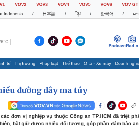
V1
VOV2
VOV3
VOV4
VOV5
VOV6
VOV GT
a Indonesia
/
日本語
/
ខ្មែរ
/
한국어
/
ພາ
26°C
Podcast
Radio
inh tế
Thị trường
Pháp luật
Thể thao
Ô tô - Xe máy
Doanh nghi
Thế giới
Multimedia
K
Quan sát
Video
B
hiều đường dây ma túy
Cuộc sống đó đây
Ảnh
K
Hồ sơ
E-Magazine
Infographic
các đơn vị nghiệp vụ thuộc Công an TP.HCM đã triệt ph
 hiện, bắt giữ được nhiều đối tượng, góp phần đảm bảo an
Thể thao
Ô tô - Xe máy
D
Bóng đá
Ô tô
T