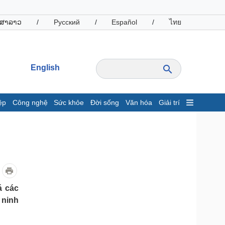
ສາລາວ
/
Русский
/
Español
/
ไทย
English
ệp
Công nghệ
Sức khỏe
Đời sống
Văn hóa
Giải trí
inh tế
Thị trường
ất động sản
Giá vàng
hởi nghiệp
Tiêu dùng
Tỷ giá
Chứng khoán
Giá cà phê
á các
 ninh
oanh nghiệp
Công nghệ
hông tin doanh nghiệp
Sành điệu