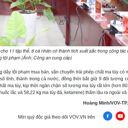
 11 tập thể, 6 cá nhân có thành tích xuất sắc trong công tác
g tội phạm (Ảnh: Công an cung cấp)
g dây tội phạm mua bán, vận chuyển trái phép chất ma túy có 
ố tỉnh, thành trong cả nước, đồng thời bắt giữ 9 đối tượng có
ất ma túy, kịp thời ngăn chặn số lượng ma túy rất lớn (hơn 8
huốc lắc và 58,22 kg ma túy đá, ketamine) thẩm lậu ra ngoài xã 
Hoàng Minh/VOV-T
Mời quý độc giả theo dõi VOV.VN trên