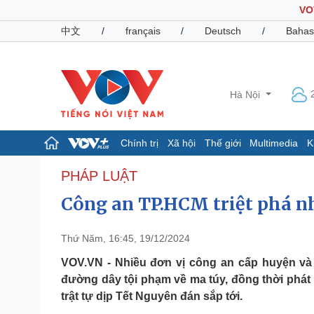
VO
中文
/
français
/
Deutsch
/
Bahas
Hà Nội
Chính trị
Xã hội
Thế giới
Multimedia
K
Chính trị
Xã hội
PHÁP LUẬT
Đảng
Tin 24h
Công an TP.HCM triệt phá n
Tổ chức nhân sự
Dự báo thời tiết
Quốc hội
Giáo dục
Nhận diện sự thật
Dấu ấn VOV
Thứ Năm, 16:45, 19/12/2024
Việc làm
VOV.VN - Nhiều đơn vị công an cấp huyện và 
Biển đảo
đường dây tội phạm về ma túy, đồng thời phát
Pháp luật
Quân sự - Quốc phòng
trật tự dịp Tết Nguyên đán sắp tới.
Vụ án
Vũ khí