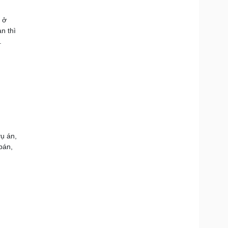
 ở
n thì
.
ụ án,
bán,