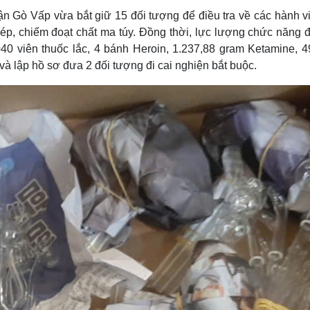
Lịch thi đấu bóng đá
Xe máy
n Gò Vấp vừa bắt giữ 15 đối tượng để điều tra về các hành vi
Thế giới thể thao
Tư vấn
hép, chiếm đoạt chất ma túy. Đồng thời, lực lượng chức năng đ
eSports
V
040 viên thuốc lắc, 4 bánh Heroin, 1.237,88 gram Ketamine, 4
Hậu trường
à lập hồ sơ đưa 2 đối tượng đi cai nghiện bắt buộc.
Văn hóa
Giải trí
D
Sân khấu - Điện ảnh
Nghệ sĩ
Văn học
Thời trang
Âm nhạc
Sao Việt
c
Di sản