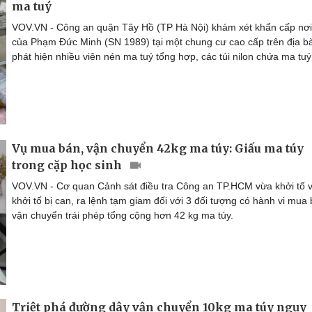
ma tuý
VOV.VN - Công an quận Tây Hồ (TP Hà Nội) khám xét khẩn cấp nơi
của Phạm Đức Minh (SN 1989) tại một chung cư cao cấp trên địa bà
phát hiện nhiều viên nén ma tuý tổng hợp, các túi nilon chứa ma tuý
Vụ mua bán, vận chuyển 42kg ma túy: Giấu ma túy
trong cặp học sinh
VOV.VN - Cơ quan Cảnh sát điều tra Công an TP.HCM vừa khởi tố v
khởi tố bị can, ra lệnh tạm giam đối với 3 đối tượng có hành vi mua 
vận chuyển trái phép tổng cộng hơn 42 kg ma túy.
Triệt phá đường dây vận chuyển 10kg ma túy ngụy