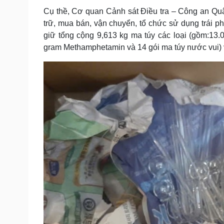
Tin nóng
Việt Nam
Cụ thề, Cơ quan Cảnh sát Điều tra – Công an Quậ
Tư vấn luật
Phân tích
trữ, mua bán, vận chuyển, tổ chức sử dụng trái p
giữ tổng cộng 9,613 kg ma túy các loại (gồm:13.
gram Methamphetamin và 14 gói ma túy nước vui) v
Sức khỏe
Đời sống
Dinh dưỡng - món ngon
Nhà đẹp
Cây thuốc
Blog
Sản phụ khoa
Tình yêu - Gia đình
Nhi khoa
Nam khoa
Làm đẹp - giảm cân
Phòng mạch online
Ăn sạch sống khỏe
Cải chính