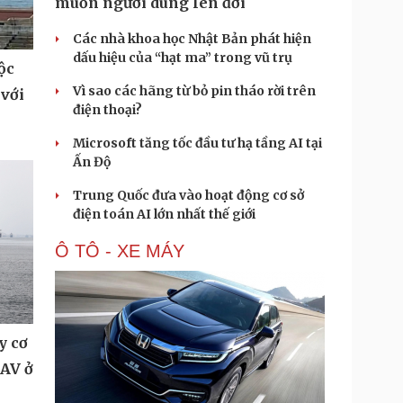
muốn người dùng lên đời
Các nhà khoa học Nhật Bản phát hiện
dấu hiệu của “hạt ma” trong vũ trụ
ộc
Vì sao các hãng từ bỏ pin tháo rời trên
 với
điện thoại?
Microsoft tăng tốc đầu tư hạ tầng AI tại
Ấn Độ
Trung Quốc đưa vào hoạt động cơ sở
điện toán AI lớn nhất thế giới
Ô TÔ - XE MÁY
y cơ
UAV ở