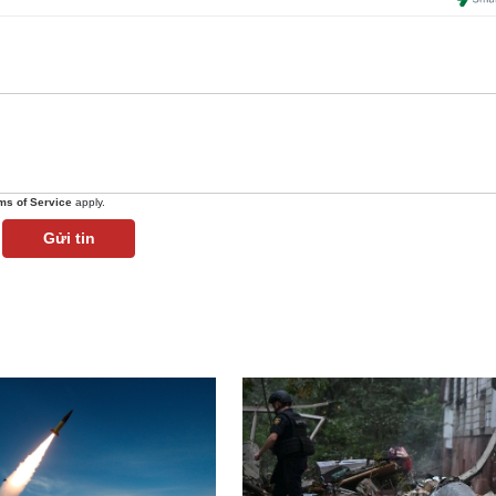
ms of Service
apply.
Gửi tin