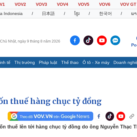
V1
VOV2
VOV3
VOV4
VOV5
VOV6
VOV GT
a Indonesia
/
日本語
/
ខ្មែរ
/
한국어
/
ພາ
Chủ Nhật, ngày 9 tháng 8 năm 2026
Po
inh tế
Thị trường
Pháp luật
Thể thao
Ô tô - Xe máy
Doanh nghi
Thế giới
Multimedia
K
Quan sát
Video
B
Cuộc sống đó đây
Ảnh
K
Hồ sơ
E-Magazine
trốn thuế hàng chục tỷ đồng
Infographic
Thể thao
Ô tô - Xe máy
D
rốn thuế lên tới hàng chục tỷ đồng do ông Nguyễn Thạc 
Bóng đá
Ô tô
T