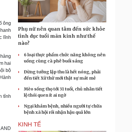
Doanh nghiệp 24h
Tin Công nghệ
Doanh nhân
Trải nghiệm
ì cộng đồng
Chuyển đổi số
ố ông
Phụ nữ nên quan tâm đến sức khỏe
Thanh
u lịch
Podcast
tình dục tuổi mãn kinh như thế
 lĩnh
Tư vấn
Câu chuyện thời sự
nào?
Săn Tour
Đọc truyện đêm khuya
heck-in
Cửa sổ tình yêu
6 loại thực phẩm chức năng không nên
 hàng
Kể chuyện cho bé
uống cùng cà phê buổi sáng
ồm hai
Hạt giống tâm hồn
nội bộ
Đừng tưởng lập thu là hết nóng, phải
. Hành
đến tiết Xử thử mới thật sự mát mẻ
Mèo sống thọ tới 31 tuổi, chủ nhân tiết
lộ thói quen ít ai ngờ
n tỉnh
Ngại khám bệnh, nhiều người tự chữa
bệnh xã hội rồi nhận hậu quả lớn
KINH TẾ
CAND