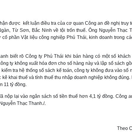
Lịch thi đấu bóng đá
Xe máy
Thế giới thể thao
Tư vấn
eSports
V
Hậu trường
hận được kết luận điều tra của cơ quan Công an đề nghị truy t
gàn, Từ Sơn, Bắc Ninh về tội trốn thuế. Ông Nguyễn Thạc 
Văn hóa
Giải trí
D
cổ phần Vật liệu công nghiệp Phú Thái, kinh doanh trong các
Sân khấu - Điện ảnh
Nghệ sĩ
Văn học
Thời trang
Âm nhạc
Sao Việt
c
anh biết rõ Công ty Phú Thái khi bán hàng có một số khách
Di sản
 công ty không xuất hóa đơn cho số hàng này và lập sổ sách g
g kiểm tra hệ thống sổ sách kế toán, công ty không đưa vào sổ 
ược kê khai thuế và tính thuế thu nhập doanh nghiệp không đúng
n 11 tỷ đồng.
đã nộp lại vào ngân sách số tiền thuế hơn 4,1 tỷ đồng. Công a
 Nguyễn Thạc Thanh./.
Theo 