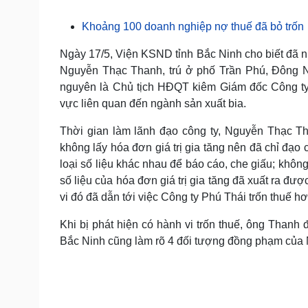
Tin nóng
Việt Nam
Tư vấn luật
Phân tích
Khoảng 100 doanh nghiệp nợ thuế đã bỏ trốn
Ngày 17/5, Viện KSND tỉnh Bắc Ninh cho biết đã n
Nguyễn Thạc Thanh, trú ở phố Trần Phú, Đông N
Sức khỏe
Đời sống
nguyên là Chủ tịch HĐQT kiêm Giám đốc Công ty 
Dinh dưỡng - món ngon
Nhà đẹp
vực liên quan đến ngành sản xuất bia.
Cây thuốc
Blog
Sản phụ khoa
Tình yêu - Gia đình
Thời gian làm lãnh đạo công ty, Nguyễn Thạc Th
Nhi khoa
không lấy hóa đơn giá trị gia tăng nên đã chỉ đạo
Nam khoa
loại số liệu khác nhau để báo cáo, che giấu; khôn
Làm đẹp - giảm cân
Phòng mạch online
số liệu của hóa đơn giá trị gia tăng đã xuất ra đ
Ăn sạch sống khỏe
vi đó đã dẫn tới việc Công ty Phú Thái trốn thuế hơ
Cải chính
Khi bị phát hiện có hành vi trốn thuế, ông Thanh 
Bắc Ninh cũng làm rõ 4 đối tượng đồng phạm của