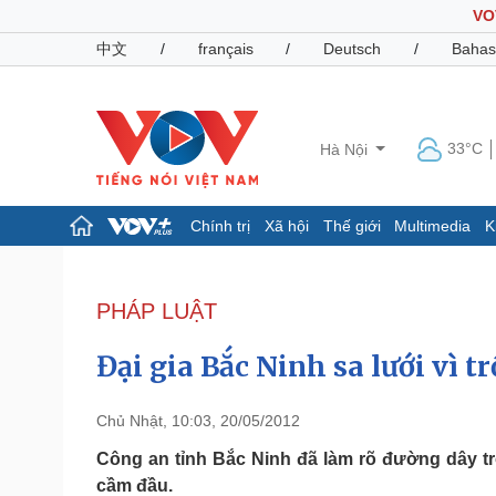
VO
中文
/
français
/
Deutsch
/
Bahas
33°C
Hà Nội
Chính trị
Xã hội
Thế giới
Multimedia
K
Chính trị
Xã hội
Đảng
Tin 24h
PHÁP LUẬT
Tổ chức nhân sự
Dự báo thời tiết
Quốc hội
Giáo dục
Đại gia Bắc Ninh sa lưới vì 
Nhận diện sự thật
Dấu ấn VOV
Việc làm
Biển đảo
Chủ Nhật, 10:03, 20/05/2012
Pháp luật
Quân sự - Quốc phòng
Công an tỉnh Bắc Ninh đã làm rõ đường dây t
cầm đầu.
Vụ án
Vũ khí