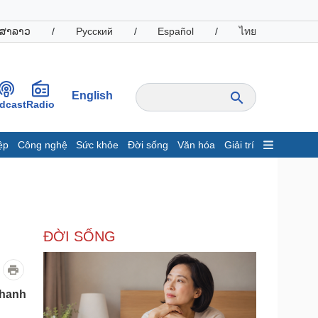
ສາລາວ
/
Русский
/
Español
/
ไทย
English
dcast
Radio
ệp
Công nghệ
Sức khỏe
Đời sống
Văn hóa
Giải trí
inh tế
Thị trường
ất động sản
Giá vàng
hởi nghiệp
Tiêu dùng
Tỷ giá
ĐỜI SỐNG
Chứng khoán
Giá cà phê
oanh nghiệp
Công nghệ
Thanh
hông tin doanh nghiệp
Sành điệu