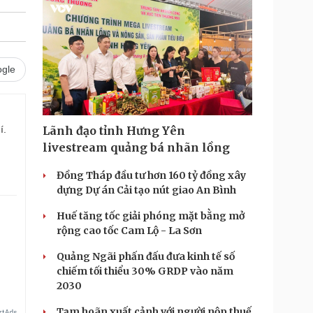
gle
í.
Lãnh đạo tỉnh Hưng Yên
livestream quảng bá nhãn lồng
Đồng Tháp đầu tư hơn 160 tỷ đồng xây
dựng Dự án Cải tạo nút giao An Bình
Huế tăng tốc giải phóng mặt bằng mở
rộng cao tốc Cam Lộ - La Sơn
Quảng Ngãi phấn đấu đưa kinh tế số
chiếm tối thiểu 30% GRDP vào năm
2030
Tạm hoãn xuất cảnh với người nộp thuế