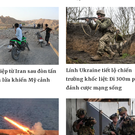
Lính Ukraine tiết lộ chiến
ệp từ Iran sau đòn tấn
trường khốc liệt: Đi 300m 
n lửa khiến Mỹ cảnh
đánh cược mạng sống