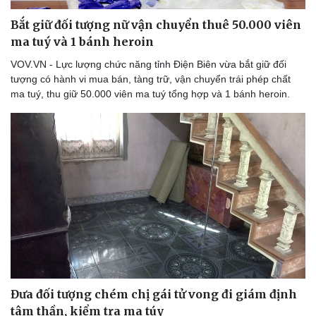
Bắt giữ đối tượng nữ vận chuyển thuê 50.000 viên
ma tuý và 1 bánh heroin
VOV.VN - Lực lượng chức năng tỉnh Điện Biên vừa bắt giữ đối
tượng có hành vi mua bán, tàng trữ, vận chuyển trái phép chất
ma tuý, thu giữ 50.000 viên ma tuý tổng hợp và 1 bánh heroin.
Thể thao
Ô tô - Xe máy
Bóng đá
Ô tô
Lịch thi đấu bóng đá
Xe máy
Thế giới thể thao
Tư vấn
eSports
Hậu trường
Đưa đối tượng chém chị gái tử vong đi giám định
tâm thần, kiểm tra ma túy