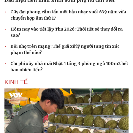
Cây đại phong cầm tấu một bản nhạc suốt 639 năm vừa
chuyển hợp âm thứ 17
Hôm nay vào tiết lập Thu 2026: Thời tiết sẽ thay đổi ra
sao?
Bôi nhọ trên mạng: Thế giới xử lý người tung tin xúc
Doanh nghiệp
Công nghệ
phạm thế nào?
Thông tin doanh nghiệp
Sành điệu
Doanh nghiệp 24h
Tin Công nghệ
Chi phí xây nhà mái Nhật 1 tầng 3 phòng ngủ 100m2 hết
Doanh nhân
Trải nghiệm
bao nhiêu tiền?
Vì cộng đồng
Chuyển đổi số
KINH TẾ