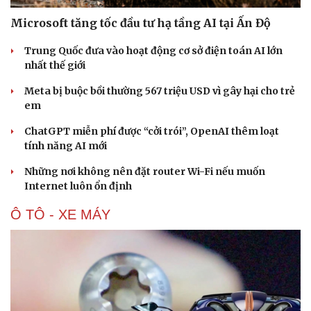
Microsoft tăng tốc đầu tư hạ tầng AI tại Ấn Độ
Trung Quốc đưa vào hoạt động cơ sở điện toán AI lớn
nhất thế giới
Meta bị buộc bồi thường 567 triệu USD vì gây hại cho trẻ
em
ChatGPT miễn phí được “cởi trói”, OpenAI thêm loạt
tính năng AI mới
Những nơi không nên đặt router Wi-Fi nếu muốn
Internet luôn ổn định
Ô TÔ - XE MÁY