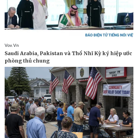
Kinh tế
Thị trường
Bất động sản
Giá vàng
Khởi nghiệp
Tiêu dùng
Tỷ giá
Chứng khoán
Giá cà phê