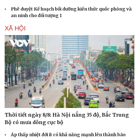
Phê duyệt Kế hoạch bồi dưỡng kiến thức quốc phòng và
an ninh cho đối tượng 1
XÃ HỘI
Sức khỏe
Đời sống
Dinh dưỡng - món ngon
Nhà đẹp
Cây thuốc
Blog
Sản phụ khoa
Tình yêu - Gia đình
Nhi khoa
Nam khoa
Làm đẹp - giảm cân
Phòng mạch online
Ăn sạch sống khỏe
Thời tiết ngày 8/8: Hà Nội nắng 35 độ, Bắc Trung
Bộ có mưa dông cục bộ
Áp thấp nhiệt đới ít có khả năng mạnh lên thành bão