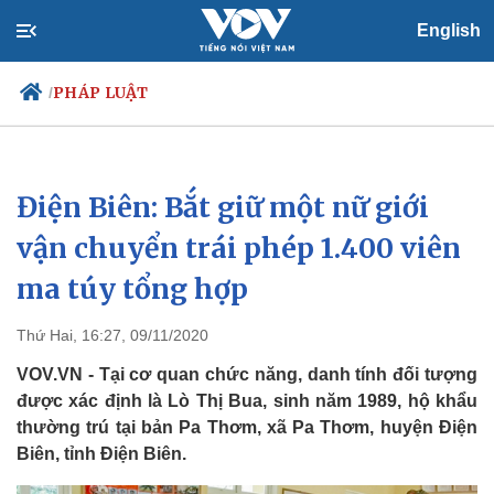
English
PHÁP LUẬT
/
Điện Biên: Bắt giữ một nữ giới
Chính trị
Xã hội
Đảng
Tin 24h
vận chuyển trái phép 1.400 viên
Tổ chức nhân sự
Dự báo thời tiết
ma túy tổng hợp
Quốc hội
Giáo dục
Nhận diện sự thật
Dấu ấn VOV
Việc làm
Thứ Hai, 16:27, 09/11/2020
Biển đảo
VOV.VN - Tại cơ quan chức năng, danh tính đối tượng
được xác định là Lò Thị Bua, sinh năm 1989, hộ khẩu
thường trú tại bản Pa Thơm, xã Pa Thơm, huyện Điện
Biên, tỉnh Điện Biên.