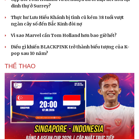
dinh thự ở Surrey?
Thực hư Lưu Hiểu Khánh bị tình cũ kém 38 tuổi vượt
ngàn cây số đến Bắc Kinh đòi nợ
Vì sao Marvel cần Tom Holland hơn bao giờ hết?
Điều gì khiến BLACKPINK trở thành biểu tượng của K-
pop sau 10 năm?
Du lịch
Podcast
THỂ THAO
Tư vấn
Câu chuyện thời sự
Săn Tour
Đọc truyện đêm khuya
check-in
Cửa sổ tình yêu
Kể chuyện cho bé
Hạt giống tâm hồn