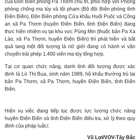
của Đồn Biên phòng Pa Thơm chủ trì, phối hợp với Phòng
phòng chống ma túy và tội phạm (Bộ đội Biên phòng tỉnh
Điện Biên), Đồn Biên phòng Cửa khẩu Huổi Puốc và Công
an xã Pa Thơm (huyện Điện Biên, tỉnh Điện Biên) đang
thực hiện nhiệm vụ tại khu vực Púng Min (thuộc bản Pa Xa
Lào, xã Pa Thơm, huyện Điện Biên) thì phát hiện và bắt
quả tang một đối tượng là nữ giới đang có hành vi vận
chuyển trái phép 1.400 viên ma túy tổng hợp.
Tại cơ quan chức năng, danh tính đối tượng được xác
định là Lò Thị Bua, sinh năm 1989, hộ khẩu thường trú tại
bản Pa Thơm, xã Pa Thơm, huyện Điện Biên, tỉnh Điện
Biên.
Hiện vụ việc đang tiếp tục được lực lượng chức năng
huyện Điện Biên và tỉnh Điện Biên điều tra, xử lý theo quy
định của pháp luật./.
Vũ Lợi/VOV-Tây Bắc