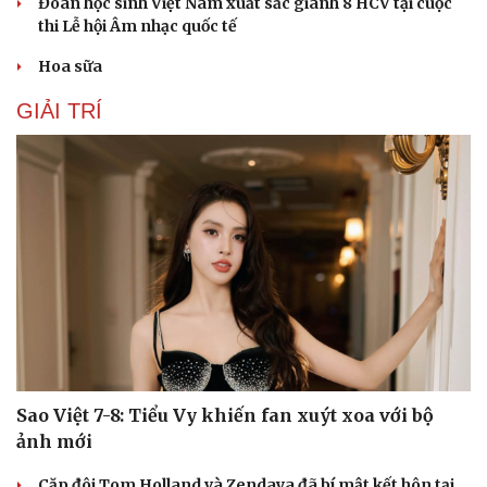
Đoàn học sinh Việt Nam xuất sắc giành 8 HCV tại cuộc
thi Lễ hội Âm nhạc quốc tế
Hoa sữa
GIẢI TRÍ
Sao Việt 7-8: Tiểu Vy khiến fan xuýt xoa với bộ
ảnh mới
Cặp đôi Tom Holland và Zendaya đã bí mật kết hôn tại