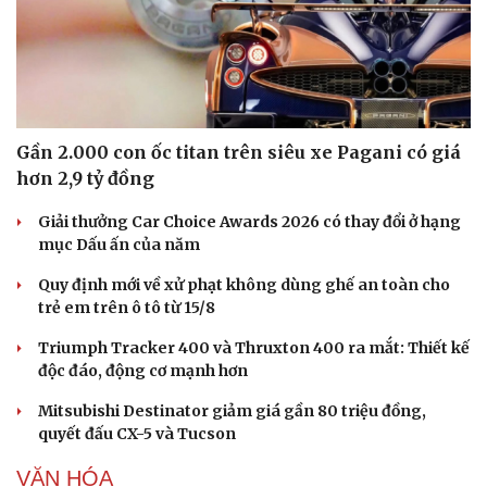
Gần 2.000 con ốc titan trên siêu xe Pagani có giá
hơn 2,9 tỷ đồng
Giải thưởng Car Choice Awards 2026 có thay đổi ở hạng
Văn hóa
Giải trí
mục Dấu ấn của năm
Sân khấu - Điện ảnh
Nghệ sĩ
Văn học
Thời trang
Quy định mới về xử phạt không dùng ghế an toàn cho
Âm nhạc
Sao Việt
trẻ em trên ô tô từ 15/8
Di sản
Triumph Tracker 400 và Thruxton 400 ra mắt: Thiết kế
độc đáo, động cơ mạnh hơn
Mitsubishi Destinator giảm giá gần 80 triệu đồng,
quyết đấu CX-5 và Tucson
VĂN HÓA