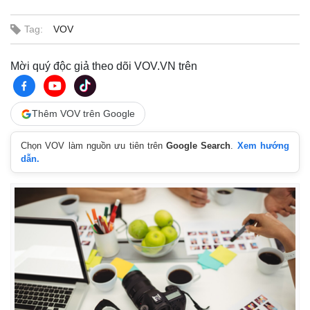
Tag:
VOV
Mời quý độc giả theo dõi VOV.VN trên
Thêm VOV trên Google
Chọn VOV làm nguồn ưu tiên trên
Google Search
.
Xem hướng
Thế giới
Multimedia
dẫn.
Quan sát
Video
Cuộc sống đó đây
Ảnh
Hồ sơ
E-Magazine
Infographic