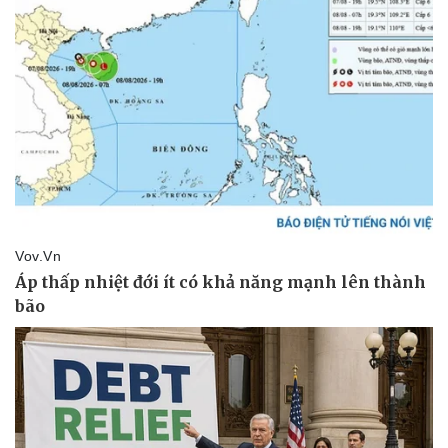
Pháp luật
Quân sự - Quốc phòng
Vụ án
Vũ khí
Tin nóng
Việt Nam
Tư vấn luật
Phân tích