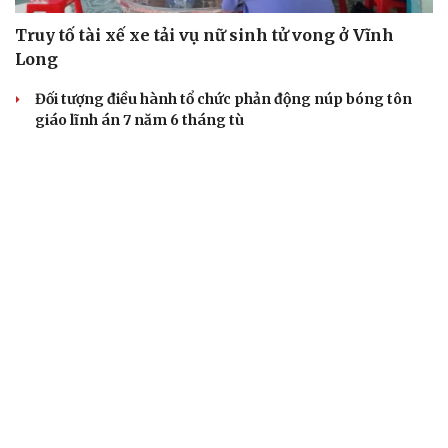
Truy tố tài xế xe tải vụ nữ sinh tử vong ở Vĩnh
Long
Đối tượng điều hành tổ chức phản động núp bóng tôn
giáo lĩnh án 7 năm 6 tháng tù
Vụ gian lận thi tại Tuyên Quang: Khởi tố thêm 2 người,
nâng tổng số lên 29 bị can
Đoàn Bảo Châu bị phạt 7 năm tù về hành vi tuyên truyền
chống Nhà nước
Truy tố Mr Pips, Shark Bình trong vụ án lừa đảo 1.600 tỷ
đồng
TƯ VẤN LUẬT