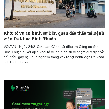
Thể thao
Ô tô - Xe máy
Bóng đá
Ô tô
Lịch thi đấu bóng đá
Xe máy
Thế giới thể thao
Tư vấn
eSports
Hậu trường
Khởi tố vụ án hình sự liên quan đấu thầu tại Bệnh
viện Đa khoa Bình Thuận
VOV.VN - Ngày 24/2, Cơ quan Cảnh sát điều tra Công an tỉnh
Bình Thuận quyết định khởi tố vụ án hình sự vi phạm quy định về
đấu thầu gây hậu quả nghiêm trọng xảy ra tại Bệnh viện Đa khoa
tỉnh Bình Thuận.