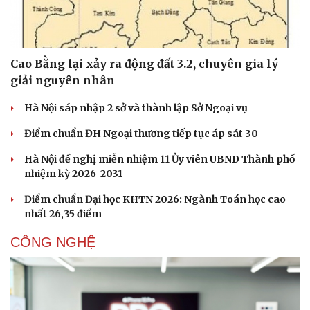
Cao Bằng lại xảy ra động đất 3.2, chuyên gia lý
giải nguyên nhân
Sức khỏe
Đời sống
Hà Nội sáp nhập 2 sở và thành lập Sở Ngoại vụ
Dinh dưỡng - món ngon
Nhà đẹp
Điểm chuẩn ĐH Ngoại thương tiếp tục áp sát 30
Cây thuốc
Blog
Sản phụ khoa
Tình yêu - Gia đình
Hà Nội đề nghị miễn nhiệm 11 Ủy viên UBND Thành phố
Nhi khoa
nhiệm kỳ 2026-2031
Nam khoa
Làm đẹp - giảm cân
Điểm chuẩn Đại học KHTN 2026: Ngành Toán học cao
Phòng mạch online
nhất 26,35 điểm
Ăn sạch sống khỏe
CÔNG NGHỆ