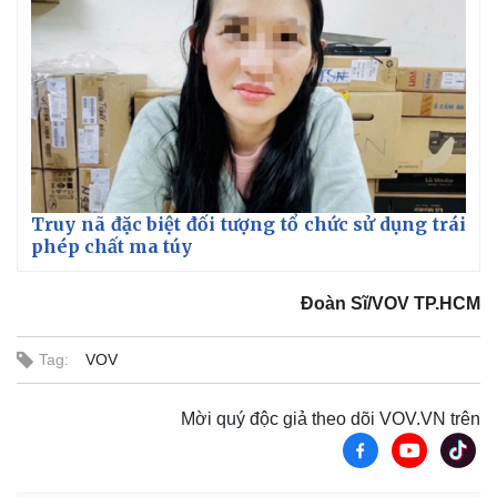
Truy nã đặc biệt đối tượng tổ chức sử dụng trái
phép chất ma túy
Đoàn Sĩ/VOV TP.HCM
Thế giới
Multimedia
Quan sát
Video
Tag:
VOV
Cuộc sống đó đây
Ảnh
Hồ sơ
E-Magazine
Mời quý độc giả theo dõi VOV.VN trên
Infographic