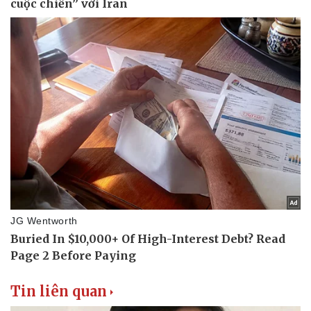
Vụ án
Vũ khí
Tin nóng
Việt Nam
Tư vấn luật
Phân tích
Tin liên quan