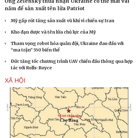
Ông Zelensky thừa nhận Ukraine có thể mất vài
năm để sản xuất tên lửa Patriot
Mỹ gấp rút tăng sản xuất vũ khí vì chiến sự Iran
Kho đạn dược và tên lửa chủ lực của Mỹ
Tham vọng robot hóa quân đội, Ukraine đau đầu với
“ma trận” 550 biến thể
Đức tăng tốc chương trình UAV chiến đấu thông qua hợp
tác với Rolls-Royce
XÃ HỘI