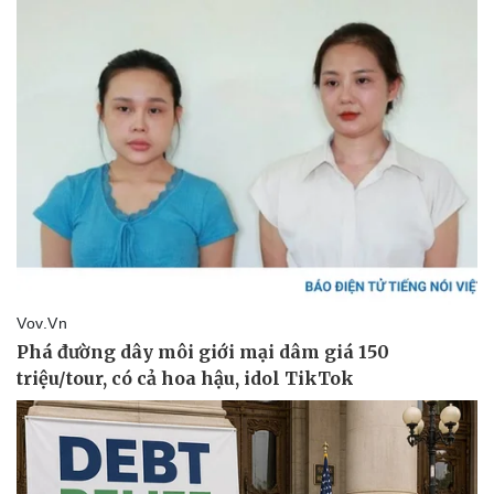
Kinh tế
Thị trường
Bất động sản
Giá vàng
Khởi nghiệp
Tiêu dùng
Tỷ giá
Chứng khoán