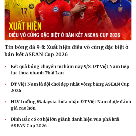
Tin bóng đá 9-8: Xuất hiện điều vô cùng đặc biệt ở
bán kết ASEAN Cup 2026
Kết quả bóng chuyền nữ hôm nay 9/8: ĐT Việt Nam tiếp
tục thua nhanh Thái Lan
ĐT Việt Nam là đội chơi đẹp nhất vòng bảng ASEAN Cup
2026
HLV trưởng Malaysia thừa nhận ĐT Việt Nam được đánh
Du lịch
Podcast
giá cao hơn
Tư vấn
Câu chuyện thời sự
Đình Bắc có cơ hội lớn giành danh hiệu vua phá lưới
Săn Tour
Đọc truyện đêm khuya
ASEAN Cup 2026
check-in
Cửa sổ tình yêu
Kể chuyện cho bé