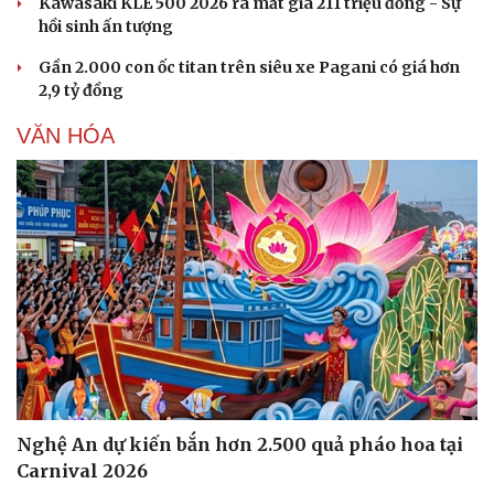
Kawasaki KLE 500 2026 ra mắt giá 211 triệu đồng - Sự
hồi sinh ấn tượng
Gần 2.000 con ốc titan trên siêu xe Pagani có giá hơn
2,9 tỷ đồng
VĂN HÓA
Văn hóa
Giải trí
Sân khấu - Điện ảnh
Nghệ sĩ
Văn học
Thời trang
Âm nhạc
Sao Việt
Di sản
Nghệ An dự kiến bắn hơn 2.500 quả pháo hoa tại
Carnival 2026