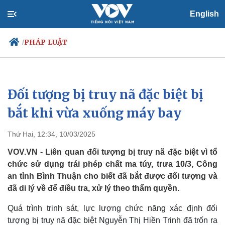
English
PHÁP LUẬT
/
Đối tượng bị truy nã đặc biệt bị
Chính trị
Xã hội
Đảng
Tin 24h
bắt khi vừa xuống máy bay
Tổ chức nhân sự
Dự báo thời tiết
Quốc hội
Giáo dục
Thứ Hai, 12:34, 10/03/2025
Nhận diện sự thật
Dấu ấn VOV
Việc làm
VOV.VN - Liên quan đối tượng bị truy nã đặc biệt vì tổ
Biển đảo
chức sử dụng trái phép chất ma túy, trưa 10/3, Công
an tỉnh Bình Thuận cho biết đã bắt được đối tượng và
đã di lý về để điều tra, xử lý theo thẩm quyền.
Quá trình trinh sát, lực lượng chức năng xác định đối
tượng bị truy nã đặc biệt Nguyễn Thị Hiền Trinh đã trốn ra