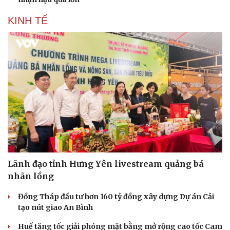
KINH TẾ
Doanh nghiệp
Công nghệ
Thông tin doanh nghiệp
Sành điệu
Doanh nghiệp 24h
Tin Công nghệ
Doanh nhân
Trải nghiệm
Vì cộng đồng
Chuyển đổi số
Lãnh đạo tỉnh Hưng Yên livestream quảng bá
nhãn lồng
Đồng Tháp đầu tư hơn 160 tỷ đồng xây dựng Dự án Cải
tạo nút giao An Bình
Huế tăng tốc giải phóng mặt bằng mở rộng cao tốc Cam