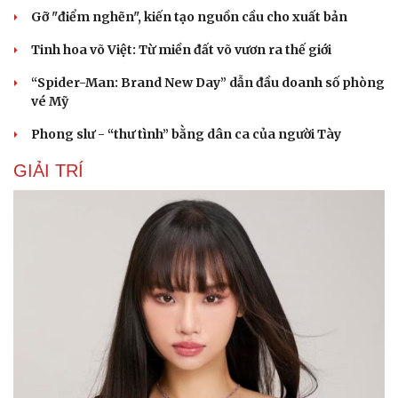
Gỡ "điểm nghẽn", kiến tạo nguồn cầu cho xuất bản
Tinh hoa võ Việt: Từ miền đất võ vươn ra thế giới
“Spider-Man: Brand New Day” dẫn đầu doanh số phòng
vé Mỹ
Phong slư - “thư tình” bằng dân ca của người Tày
GIẢI TRÍ