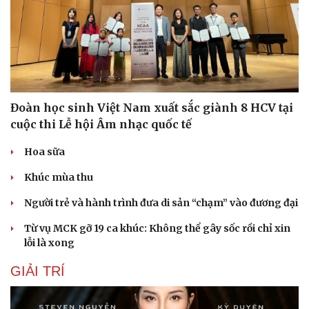
Đoàn học sinh Việt Nam xuất sắc giành 8 HCV tại
cuộc thi Lễ hội Âm nhạc quốc tế
Hoa sữa
Khúc mùa thu
Người trẻ và hành trình đưa di sản “chạm” vào đương đại
Từ vụ MCK gỡ 19 ca khúc: Không thể gây sốc rồi chỉ xin
lỗi là xong
Du lịch
Podcast
Tư vấn
Câu chuyện thời sự
GIẢI TRÍ
Săn Tour
Đọc truyện đêm khuya
check-in
Cửa sổ tình yêu
Kể chuyện cho bé