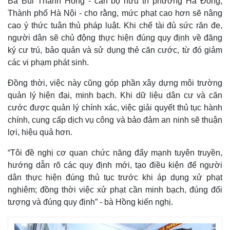
Bà Bùi Thanh Hồng - cán bộ hưu trí phường Hà Đông,
Thành phố Hà Nội - cho rằng, mức phạt cao hơn sẽ nâng
cao ý thức tuân thủ pháp luật. Khi chế tài đủ sức răn đe,
người dân sẽ chủ động thực hiện đúng quy định về đăng
ký cư trú, bảo quản và sử dụng thẻ căn cước, từ đó giảm
các vi phạm phát sinh.
Đồng thời, việc này cũng góp phần xây dựng môi trường
quản lý hiện đại, minh bạch. Khi dữ liệu dân cư và căn
cước được quản lý chính xác, việc giải quyết thủ tục hành
chính, cung cấp dịch vụ công và bảo đảm an ninh sẽ thuận
lợi, hiệu quả hơn.
“Tôi đề nghị cơ quan chức năng đẩy mạnh tuyên truyền,
hướng dẫn rõ các quy định mới, tạo điều kiện để người
dân thực hiện đúng thủ tục trước khi áp dụng xử phạt
nghiêm; đồng thời việc xử phạt cần minh bạch, đúng đối
tượng và đúng quy định” - bà Hồng kiến nghị.