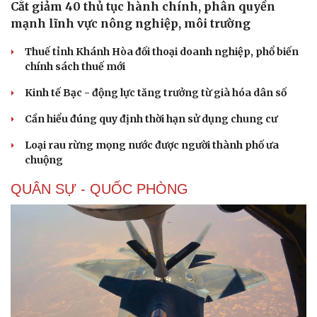
Cắt giảm 40 thủ tục hành chính, phân quyền
mạnh lĩnh vực nông nghiệp, môi trường
Thuế tỉnh Khánh Hòa đối thoại doanh nghiệp, phổ biến
chính sách thuế mới
Kinh tế Bạc - động lực tăng trưởng từ già hóa dân số
Sức khỏe
Đời sống
Cần hiểu đúng quy định thời hạn sử dụng chung cư
Dinh dưỡng - món ngon
Nhà đẹp
Cây thuốc
Blog
Loại rau rừng mọng nước được người thành phố ưa
Sản phụ khoa
Tình yêu - Gia đình
chuộng
Nhi khoa
Nam khoa
QUÂN SỰ - QUỐC PHÒNG
Làm đẹp - giảm cân
Phòng mạch online
Ăn sạch sống khỏe