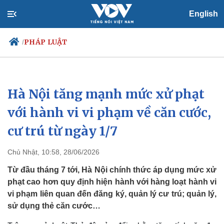
English
PHÁP LUẬT
/
Hà Nội tăng mạnh mức xử phạt
Chính trị
Xã hội
Đảng
Tin 24h
với hành vi vi phạm về căn cước,
Tổ chức nhân sự
Dự báo thời tiết
cư trú từ ngày 1/7
Quốc hội
Giáo dục
Nhận diện sự thật
Dấu ấn VOV
Việc làm
Chủ Nhật, 10:58, 28/06/2026
Biển đảo
Từ đầu tháng 7 tới, Hà Nội chính thức áp dụng mức xử
phạt cao hơn quy định hiện hành với hàng loạt hành vi
vi phạm liên quan đến đăng ký, quản lý cư trú; quản lý,
sử dụng thẻ căn cước…