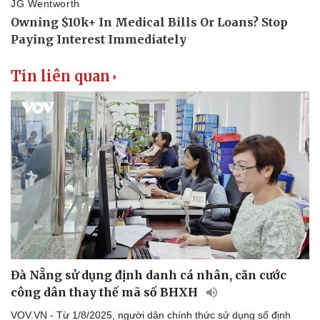
Thể thao
Ô tô - Xe máy
Bóng đá
Ô tô
Lịch thi đấu bóng đá
Xe máy
Thế giới thể thao
Tư vấn
Tin liên quan
eSports
Hậu trường
Đà Nẵng sử dụng định danh cá nhân, căn cước
công dân thay thế mã số BHXH
VOV.VN - Từ 1/8/2025, người dân chính thức sử dụng số định