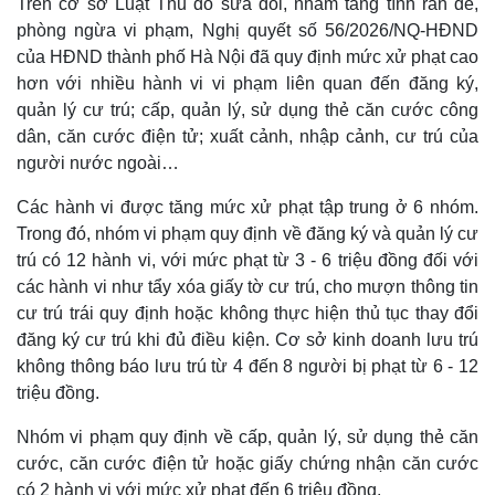
Trên cơ sở Luật Thủ đô sửa đổi, nhằm tăng tính răn đe,
phòng ngừa vi phạm, Nghị quyết số 56/2026/NQ-HĐND
của HĐND thành phố Hà Nội đã quy định mức xử phạt cao
hơn với nhiều hành vi vi phạm liên quan đến đăng ký,
quản lý cư trú; cấp, quản lý, sử dụng thẻ căn cước công
dân, căn cước điện tử; xuất cảnh, nhập cảnh, cư trú của
người nước ngoài…
Các hành vi được tăng mức xử phạt tập trung ở 6 nhóm.
Trong đó, nhóm vi phạm quy định về đăng ký và quản lý cư
trú có 12 hành vi, với mức phạt từ 3 - 6 triệu đồng đối với
các hành vi như tẩy xóa giấy tờ cư trú, cho mượn thông tin
cư trú trái quy định hoặc không thực hiện thủ tục thay đổi
đăng ký cư trú khi đủ điều kiện. Cơ sở kinh doanh lưu trú
không thông báo lưu trú từ 4 đến 8 người bị phạt từ 6 - 12
triệu đồng.
Nhóm vi phạm quy định về cấp, quản lý, sử dụng thẻ căn
cước, căn cước điện tử hoặc giấy chứng nhận căn cước
có 2 hành vi với mức xử phạt đến 6 triệu đồng.