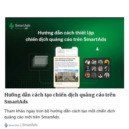
Doanh nghiệp
Công nghệ
Thông tin doanh nghiệp
Sành điệu
Doanh nghiệp 24h
Tin Công nghệ
Doanh nhân
Trải nghiệm
Vì cộng đồng
Chuyển đổi số
Hướng dẫn cách tạo chiến dịch quảng cáo trên
SmartAds
Tham khảo ngay trọn bộ hướng dẫn cách tạo một chiến dịch
quảng cáo mới trên SmartAds.
| SmartAds