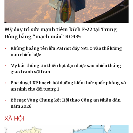
Mỹ duy trì sức mạnh tiêm kích F-22 tại Trung
Đông bằng “mạch máu” KC-135
Khủng hoảng tên lửa Patriot đẩy NATO vào thế lưỡng
nan chiến lược
Mỹ bác thông tin thiếu hụt đạn dược sau nhiều tháng
giao tranh với Iran
Phê duyệt Kế hoạch bồi dưỡng kiến thức quốc phòng và
an ninh cho đối tượng 1
Bế mạc Vòng Chung kết Hội thao Công an Nhân dân
năm 2026
XÃ HỘI