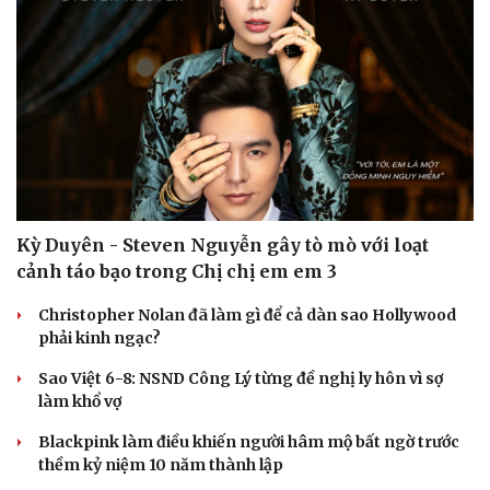
Hạt giống tâm hồn
Kỳ Duyên - Steven Nguyễn gây tò mò với loạt
cảnh táo bạo trong Chị chị em em 3
Christopher Nolan đã làm gì để cả dàn sao Hollywood
phải kinh ngạc?
Sao Việt 6-8: NSND Công Lý từng đề nghị ly hôn vì sợ
làm khổ vợ
Blackpink làm điều khiến người hâm mộ bất ngờ trước
thềm kỷ niệm 10 năm thành lập