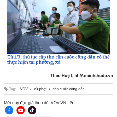
Từ 1/3, thủ tục cấp thẻ căn cước công dân có thể
thực hiện tại phường, xã
Theo Huệ Linh/Anninhthudo.vn
Tag:
VOV
xử phạt
căn cước công dân
Mời quý độc giả theo dõi VOV.VN trên