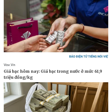
Vụ án
Vũ khí
Tin nóng
Việt Nam
Tư vấn luật
Phân tích