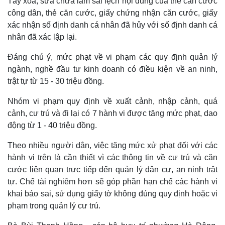
Tẩy xóa, sửa chữa làm sai lệch nội dung của thẻ căn cước
công dân, thẻ căn cước, giấy chứng nhận căn cước, giấy
xác nhận số định danh cá nhân đã hủy với số định danh cá
nhân đã xác lập lại.
Đáng chú ý, mức phạt về vi phạm các quy định quản lý
ngành, nghề đầu tư kinh doanh có điều kiện về an ninh,
trật tự từ 15 - 30 triệu đồng.
Nhóm vi phạm quy định về xuất cảnh, nhập cảnh, quá
cảnh, cư trú và đi lại có 7 hành vi được tăng mức phạt, dao
động từ 1 - 40 triệu đồng.
Theo nhiều người dân, việc tăng mức xử phạt đối với các
Thế giới
Multimedia
hành vi trên là cần thiết vì các thông tin về cư trú và căn
Quan sát
Video
Cuộc sống đó đây
Ảnh
cước liên quan trực tiếp đến quản lý dân cư, an ninh trật
Hồ sơ
E-Magazine
tự. Chế tài nghiêm hơn sẽ góp phần hạn chế các hành vi
Infographic
khai báo sai, sử dụng giấy tờ không đúng quy định hoặc vi
phạm trong quản lý cư trú.