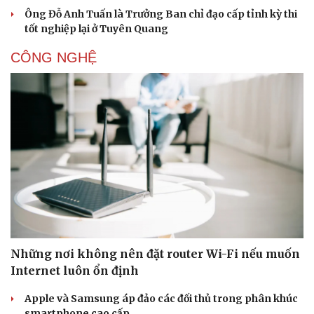
Ông Đỗ Anh Tuấn là Trưởng Ban chỉ đạo cấp tỉnh kỳ thi
tốt nghiệp lại ở Tuyên Quang
CÔNG NGHỆ
Văn hóa
Giải trí
Sân khấu - Điện ảnh
Nghệ sĩ
Văn học
Thời trang
Những nơi không nên đặt router Wi-Fi nếu muốn
Âm nhạc
Sao Việt
Internet luôn ổn định
Di sản
Apple và Samsung áp đảo các đối thủ trong phân khúc
smartphone cao cấp