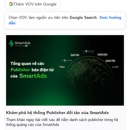
Thêm VOV trên Google
Chọn VOV làm nguồn ưu tiên trên
Google Search
.
Xem hướng
dẫn.
Kinh tế
Thị trường
Bất động sản
Giá vàng
Khám phá hệ thống Publisher đối tác của SmartAds
Khởi nghiệp
Tiêu dùng
Tham khảo ngay bài viết sau để nắm danh sách publisher trong hệ
Tỷ giá
thống quảng cáo của SmartAds.
Chứng khoán