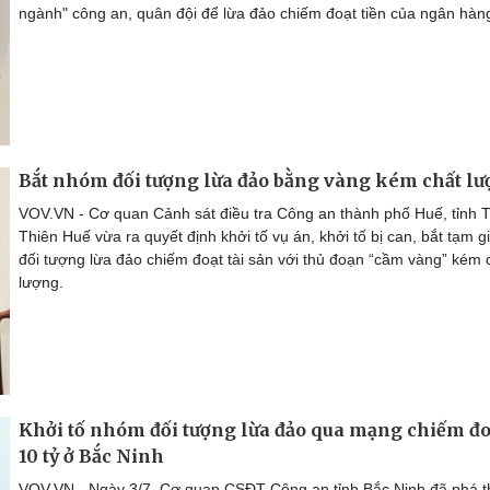
ngành" công an, quân đội để lừa đảo chiếm đoạt tiền của ngân hàn
Bắt nhóm đối tượng lừa đảo bằng vàng kém chất l
VOV.VN - Cơ quan Cảnh sát điều tra Công an thành phố Huế, tỉnh 
Thiên Huế vừa ra quyết định khởi tố vụ án, khởi tố bị can, bắt tạm 
đối tượng lừa đảo chiếm đoạt tài sản với thủ đoạn “cầm vàng” kém 
lượng.
Khởi tố nhóm đối tượng lừa đảo qua mạng chiếm đo
10 tỷ ở Bắc Ninh
VOV.VN - Ngày 3/7, Cơ quan CSĐT Công an tỉnh Bắc Ninh đã phá 