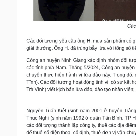
Các 
Các đối tượng yêu cầu ông H. mua sản phẩm có giá 
giải thưởng. Ông H. đã trúng bẫy lừa với tổng số tiề
Công an huyện Ninh Giang xác định nhóm đối tượ
các tỉnh phía Nam. Tháng 5/2024, Công an huyện
chuyên thực hiện hành vi lừa đảo này. Trong đó
Tĩnh). Các đối tượng hoạt động tinh vi, có sự kế
Trà Vinh) viết kịch bản lừa đảo, đào tạo nhân viên;
Nguyễn Tuấn Kiệt (sinh năm 2001 ở huyện Trảng 
Thục Nghi (sinh năm 1992 ở quận Tân Bình, TP Hồ 
các đối tượng thành lập công ty, thuê các địa đi
để thuê số điện thoại cố định, thuê đơn vị vận chu