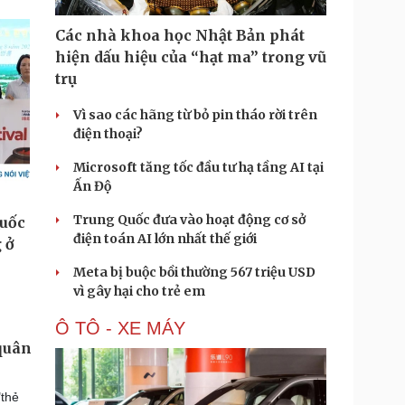
Các nhà khoa học Nhật Bản phát
hiện dấu hiệu của “hạt ma” trong vũ
trụ
Vì sao các hãng từ bỏ pin tháo rời trên
điện thoại?
Microsoft tăng tốc đầu tư hạ tầng AI tại
Ấn Độ
Trung Quốc đưa vào hoạt động cơ sở
điện toán AI lớn nhất thế giới
Meta bị buộc bồi thường 567 triệu USD
vì gây hại cho trẻ em
Ô TÔ - XE MÁY
quân
"thẻ