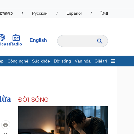
ສາລາວ
/
Русский
/
Español
/
ไทย
English
dcast
Radio
ệp
Công nghệ
Sức khỏe
Đời sống
Văn hóa
Giải trí
inh tế
Thị trường
ất động sản
Giá vàng
hởi nghiệp
Tiêu dùng
Tỷ giá
lừa
ĐỜI SỐNG
Chứng khoán
Giá cà phê
oanh nghiệp
Công nghệ
hông tin doanh nghiệp
Sành điệu