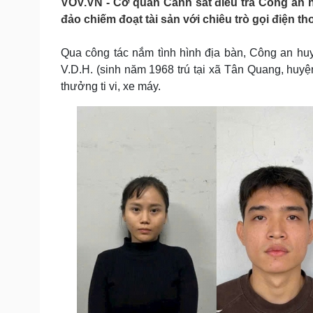
VOV.VN - Cơ quan Cảnh sát điều tra Công an h
Tin nóng
Việt Nam
đảo chiếm đoạt tài sản với chiêu trò gọi điện th
Tư vấn luật
Phân tích
Qua công tác nắm tình hình địa bàn, Công an huy
V.D.H. (sinh năm 1968 trú tại xã Tân Quang, huyệ
Sức khỏe
Đời sống
thưởng ti vi, xe máy.
Dinh dưỡng - món ngon
Nhà đẹp
Cây thuốc
Blog
Sản phụ khoa
Tình yêu - Gia đình
Nhi khoa
Nam khoa
Làm đẹp - giảm cân
Phòng mạch online
Ăn sạch sống khỏe
Cải chính