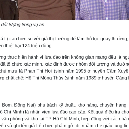
đối tượng trong vụ án
trị cao hơn so với giá thị trường để làm thủ tục quay thưởng
n thiệt hại 124 triệu đồng.
ng thực hiện hành vi lừa đảo trên không gian mạng đều là ng
 đã tổ chức xác minh, xác định được nhóm đối tượng và đườn
, chủ mưu là Phan Thị Hợi (sinh năm 1995 ở huyện Cẩm Xuyê
t hợp chặt chẽ: Hồ Thị Mộng Thúy (sinh năm 1989 ở huyện Càng 
Bom, Đồng Nai) phụ trách kỹ thuật, kho hàng, chuyển hàng; 
Chí Minh) là nhân viên lừa đảo cao cấp. Kết quả điều tra cho 
ểm văn phòng và kho tại TP Hồ Chí Minh, hợp đồng với các nhà
yển và ghi tên giả trên bưu phẩm gửi đi, nhằm che giấu tung tí