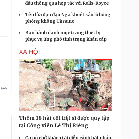
đấu thông qua hợp tác với Rolls-Royce
Tên lửa đạn đạo Nga khoét sâu lỗ hổng
phòng không Ukraine
Ban hành danh mục trang thiết bị
phục vụ ứng phó tình trạng khẩn cấp
XÃ HỘI
Thêm 18 hài cốt liệt sĩ được quy tập
tại Công viên Lê Thị Riêng
Ca nô chở khách tái diễn cảnh bát nháo