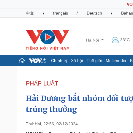
VO
中文
/
français
/
Deutsch
/
Bahas
33°C
Hà Nội
Chính trị
Xã hội
Thế giới
Multimedia
K
Chính trị
Xã hội
Đảng
Tin 24h
PHÁP LUẬT
Tổ chức nhân sự
Dự báo thời tiết
Quốc hội
Giáo dục
Hải Dương bắt nhóm đối tượn
Nhận diện sự thật
Dấu ấn VOV
Việc làm
trúng thưởng
Biển đảo
Pháp luật
Quân sự - Quốc phòng
Thứ Hai, 22:56, 02/12/2024
Vụ án
Vũ khí