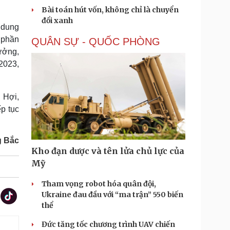
Bài toán hút vốn, không chỉ là chuyển
đổi xanh
i dung
 phần
QUÂN SỰ - QUỐC PHÒNG
hưởng,
2023,
 Hợi,
ếp tục
 Bắc
Kho đạn dược và tên lửa chủ lực của
Mỹ
Tham vọng robot hóa quân đội,
Ukraine đau đầu với “ma trận” 550 biến
thể
Đức tăng tốc chương trình UAV chiến