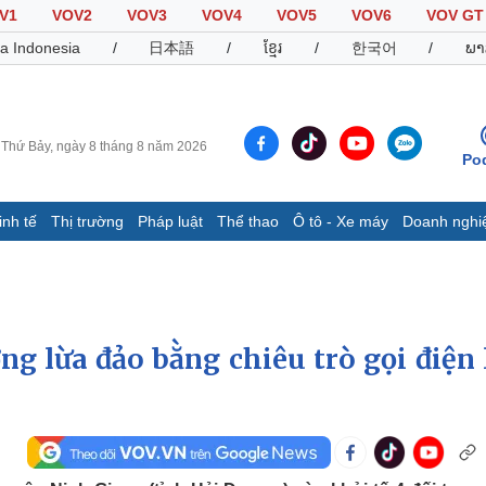
V1
VOV2
VOV3
VOV4
VOV5
VOV6
VOV GT
a Indonesia
/
日本語
/
ខ្មែរ
/
한국어
/
ພາ
Thứ Bảy, ngày 8 tháng 8 năm 2026
Po
inh tế
Thị trường
Pháp luật
Thể thao
Ô tô - Xe máy
Doanh nghi
Thế giới
Multimedia
K
Quan sát
Video
B
Cuộc sống đó đây
Ảnh
K
Hồ sơ
E-Magazine
g lừa đảo bằng chiêu trò gọi điện 
Infographic
Thể thao
Ô tô - Xe máy
D
Bóng đá
Ô tô
T