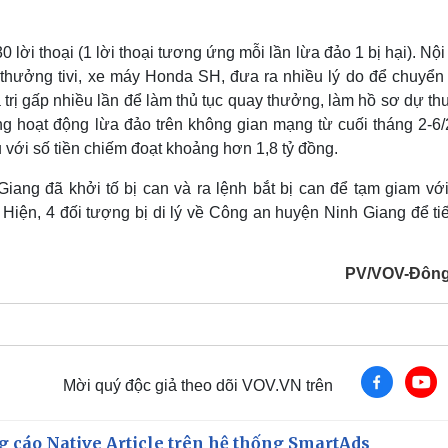
 lời thoại (1 lời thoại tương ứng mỗi lần lừa đảo 1 bị hại). Nộ
 thưởng tivi, xe máy Honda SH, đưa ra nhiều lý do để chuyển
á trị gấp nhiều lần để làm thủ tục quay thưởng, làm hồ sơ dự t
g hoạt động lừa đảo trên không gian mạng từ cuối tháng 2-6/
với số tiền chiếm đoạt khoảng hơn 1,8 tỷ đồng.
ang đã khởi tố bị can và ra lệnh bắt bị can để tạm giam với
. Hiện, 4 đối tượng bị di lý về Công an huyện Ninh Giang để ti
PV/VOV-Đông
Mời quý độc giả theo dõi VOV.VN trên
 cáo Native Article trên hệ thống SmartAds