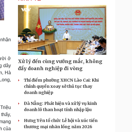
, nhận
ười ở
Xử lý đến cùng vướng mắc, không
g dây
đẩy doanh nghiệp đi vòng
n, Hà
Long,
Thí điểm phường XHCN Lào Cai: Khi
chính quyền xoay sở thủ tục thay
doanh nghiệp
Đà Nẵng: Phát hiện và xử lý vụ kinh
Triệu
doanh lô than hoạt tính nhập lậu
thấy,
Hưng Yên tổ chức Lễ hội và xúc tiến
 mạng
thương mại nhãn lồng năm 2026
ch của