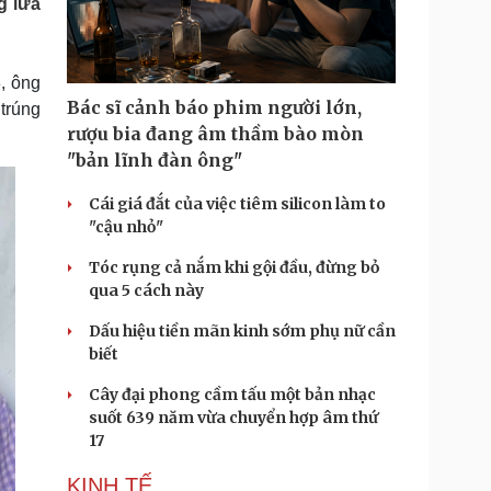
g lừa
Doanh nghiệp 24h
Tin Công nghệ
Doanh nhân
Trải nghiệm
ì cộng đồng
Chuyển đổi số
, ông
Bác sĩ cảnh báo phim người lớn,
trúng
u lịch
Podcast
rượu bia đang âm thầm bào mòn
Tư vấn
Câu chuyện thời sự
"bản lĩnh đàn ông"
Săn Tour
Đọc truyện đêm khuya
heck-in
Cửa sổ tình yêu
Cái giá đắt của việc tiêm silicon làm to
Kể chuyện cho bé
"cậu nhỏ"
Hạt giống tâm hồn
Tóc rụng cả nắm khi gội đầu, đừng bỏ
qua 5 cách này
Dấu hiệu tiền mãn kinh sớm phụ nữ cần
biết
Cây đại phong cầm tấu một bản nhạc
suốt 639 năm vừa chuyển hợp âm thứ
17
KINH TẾ