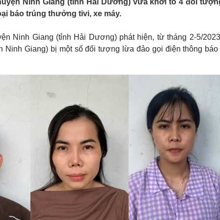
uyện Ninh Giang (tỉnh Hải Dương) vừa khởi tố 4 đối tượn
Lịch thi đấu bóng đá
Xe máy
oại báo trúng thưởng tivi, xe máy.
Thế giới thể thao
Tư vấn
eSports
V
Hậu trường
ện Ninh Giang (tỉnh Hải Dương) phát hiện, từ tháng 2-5/2023
n Ninh Giang) bị một số đối tượng lừa đảo gọi điện thông báo 
Văn hóa
Giải trí
D
Sân khấu - Điện ảnh
Nghệ sĩ
Văn học
Thời trang
Âm nhạc
Sao Việt
c
Di sản