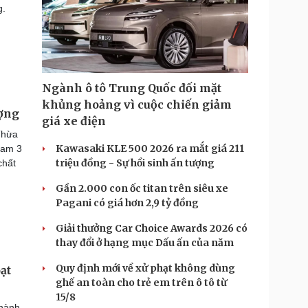
g.
Ngành ô tô Trung Quốc đối mặt
khủng hoảng vì cuộc chiến giảm
ượng
giá xe điện
Thừa
Kawasaki KLE 500 2026 ra mắt giá 211
giam 3
triệu đồng - Sự hồi sinh ấn tượng
chất
Gần 2.000 con ốc titan trên siêu xe
Pagani có giá hơn 2,9 tỷ đồng
Giải thưởng Car Choice Awards 2026 có
thay đổi ở hạng mục Dấu ấn của năm
Quy định mới về xử phạt không dùng
ạt
ghế an toàn cho trẻ em trên ô tô từ
15/8
thành