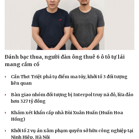
Hạt giống tâm hồn
Đánh bạc thua, người đàn ông thuê 6 ô tô tự lái
mang cầm cố
Cần Thơ: Triệt phá tụ điểm ma túy, khởi tố 3 đối tượng
liên quan
Bàn giao nhóm đối tượng bị Interpol truy nã đỏ, lừa đảo
hơn 327 tỷ đồng
Khám xét khẩn cấp nhà Bùi Xuân Huấn (Huấn Hoa
Hồng)
Khởi tố 2 vụ án xâm phạm quyền sở hữu công nghiệp tại
Ninh Hiệp, Hà Nội