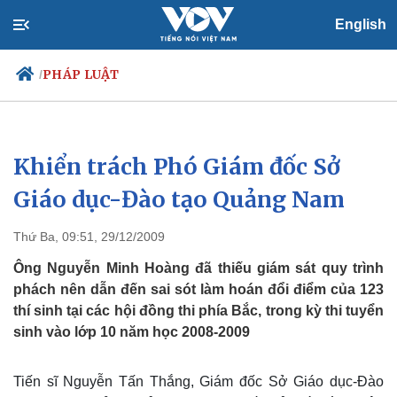
English
PHÁP LUẬT
/
Khiển trách Phó Giám đốc Sở
Chính trị
Xã hội
Đảng
Tin 24h
Giáo dục-Đào tạo Quảng Nam
Tổ chức nhân sự
Dự báo thời tiết
Quốc hội
Giáo dục
Thứ Ba, 09:51, 29/12/2009
Nhận diện sự thật
Dấu ấn VOV
Việc làm
Ông Nguyễn Minh Hoàng đã thiếu giám sát quy trình
Biển đảo
phách nên dẫn đến sai sót làm hoán đổi điểm của 123
thí sinh tại các hội đồng thi phía Bắc, trong kỳ thi tuyển
sinh vào lớp 10 năm học 2008-2009
Tiến sĩ Nguyễn Tấn Thắng, Giám đốc Sở Giáo dục-Đào