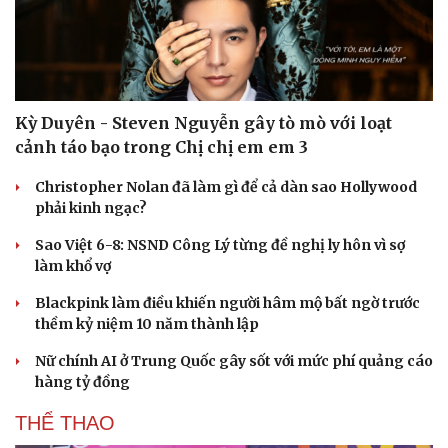
Kỳ Duyên - Steven Nguyễn gây tò mò với loạt
cảnh táo bạo trong Chị chị em em 3
Christopher Nolan đã làm gì để cả dàn sao Hollywood
phải kinh ngạc?
Sao Việt 6-8: NSND Công Lý từng đề nghị ly hôn vì sợ
làm khổ vợ
Blackpink làm điều khiến người hâm mộ bất ngờ trước
thềm kỷ niệm 10 năm thành lập
Nữ chính AI ở Trung Quốc gây sốt với mức phí quảng cáo
hàng tỷ đồng
THỂ THAO