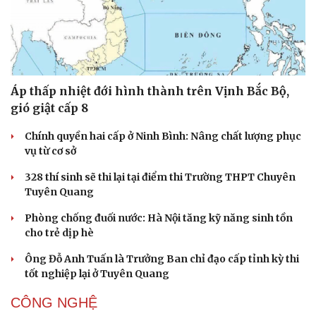
Áp thấp nhiệt đới hình thành trên Vịnh Bắc Bộ,
gió giật cấp 8
Chính quyền hai cấp ở Ninh Bình: Nâng chất lượng phục
vụ từ cơ sở
328 thí sinh sẽ thi lại tại điểm thi Trường THPT Chuyên
Tuyên Quang
Phòng chống đuối nước: Hà Nội tăng kỹ năng sinh tồn
cho trẻ dịp hè
Ông Đỗ Anh Tuấn là Trưởng Ban chỉ đạo cấp tỉnh kỳ thi
tốt nghiệp lại ở Tuyên Quang
CÔNG NGHỆ