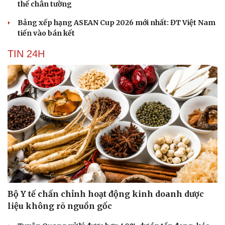
thế chân tường
Bảng xếp hạng ASEAN Cup 2026 mới nhất: ĐT Việt Nam
tiến vào bán kết
TIN 24H
Văn hóa
Giải trí
Sân khấu - Điện ảnh
Nghệ sĩ
Văn học
Thời trang
Âm nhạc
Sao Việt
Di sản
Bộ Y tế chấn chỉnh hoạt động kinh doanh dược
liệu không rõ nguồn gốc