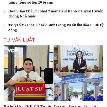
nâng tổng số lên 29 bị can
Đoàn Bảo Châu bị phạt 7 năm tù về hành vi tuyên truyền
chống Nhà nước
Truy tố Mr Pips, Shark Bình trong vụ án lừa đảo 1.600 tỷ
đồng
Cải chính
TƯ VẤN LUẬT
Bê bối thi THPT ở Tuyên Quang, Quảng Trị: Thí