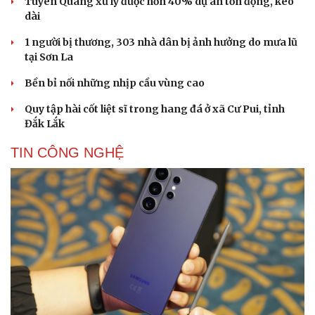
Tuyên Quang xử lý được hơn 40% dự án tồn đọng, kéo
dài
1 người bị thương, 303 nhà dân bị ảnh hưởng do mưa lũ
tại Sơn La
Bền bỉ nối những nhịp cầu vùng cao
Quy tập hài cốt liệt sĩ trong hang đá ở xã Cư Pui, tỉnh
Đắk Lắk
TIN CÔNG NGHỆ