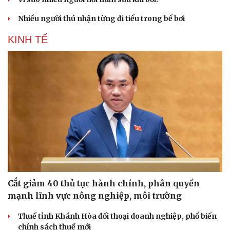
Pháp luật
Quân sự - Quốc phòng
Nhiều người thú nhận từng đi tiểu trong bể bơi
Vụ án
Vũ khí
KINH TẾ
Tin nóng
Việt Nam
Tư vấn luật
Phân tích
Cắt giảm 40 thủ tục hành chính, phân quyền
mạnh lĩnh vực nông nghiệp, môi trường
Thuế tỉnh Khánh Hòa đối thoại doanh nghiệp, phổ biến
chính sách thuế mới