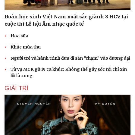
Đoàn học sinh Việt Nam xuất sắc giành 8 HCV tại
cuộc thi Lễ hội Âm nhạc quốc tế
Hoa sữa
Khúc mùa thu
Người trẻ và hành trình đưa di sản “chạm” vào đương đại
Từ vụ MCK gỡ 19 ca khúc: Không thể gây sốc rồi chỉ xin
lỗi là xong
Sức khỏe
Đời sống
GIẢI TRÍ
Dinh dưỡng - món ngon
Nhà đẹp
Cây thuốc
Blog
Sản phụ khoa
Tình yêu - Gia đình
Nhi khoa
Nam khoa
Làm đẹp - giảm cân
Phòng mạch online
Ăn sạch sống khỏe