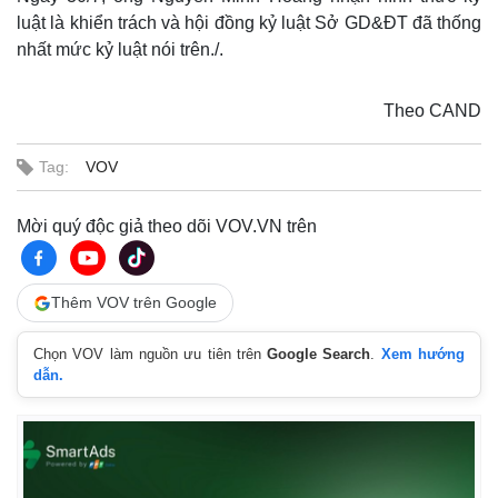
Thế giới
Multimedia
luật là khiển trách và hội đồng kỷ luật Sở GD&ĐT đã thống
Quan sát
Video
nhất mức kỷ luật nói trên./.
Cuộc sống đó đây
Ảnh
Hồ sơ
E-Magazine
Infographic
Theo CAND
Tag:
VOV
Mời quý độc giả theo dõi VOV.VN trên
Thêm VOV trên Google
Chọn VOV làm nguồn ưu tiên trên
Google Search
.
Xem hướng
dẫn.