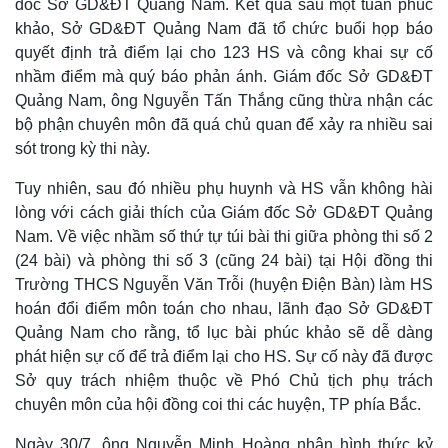
đốc Sở GD&ĐT Quảng Nam. Kết quả sau một tuần phúc
khảo, Sở GD&ĐT Quảng Nam đã tổ chức buổi họp báo
quyết định trả điểm lại cho 123 HS và công khai sự cố
nhầm điểm mà quý báo phản ánh. Giám đốc Sở GD&ĐT
Quảng Nam, ông Nguyễn Tấn Thắng cũng thừa nhận các
bộ phận chuyên môn đã quá chủ quan để xảy ra nhiều sai
sót trong kỳ thi này.
Tuy nhiên, sau đó nhiều phụ huynh và HS vẫn không hài
lòng với cách giải thích của Giám đốc Sở GD&ĐT Quảng
Nam. Về việc nhầm số thứ tự túi bài thi giữa phòng thi số 2
(24 bài) và phòng thi số 3 (cũng 24 bài) tại Hội đồng thi
Trường THCS Nguyễn Văn Trỗi (huyện Điện Bàn) làm HS
hoán đổi điểm môn toán cho nhau, lãnh đạo Sở GD&ĐT
Quảng Nam cho rằng, tổ lục bài phúc khảo sẽ dễ dàng
phát hiện sự cố để trả điểm lại cho HS. Sự cố này đã được
Sở quy trách nhiệm thuộc về Phó Chủ tịch phụ trách
chuyên môn của hội đồng coi thi các huyện, TP phía Bắc.
Ngày 30/7, ông Nguyễn Minh Hoàng nhận hình thức kỷ