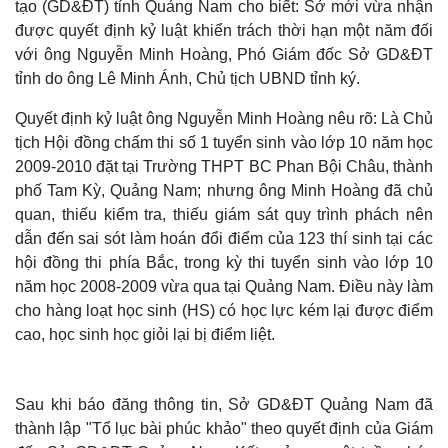
tạo
(GD&ĐT) tỉnh Quảng Nam cho biết: Sở mới vừa nhận
được quyết định kỷ luật khiển trách thời hạn một năm đối
với ông Nguyễn Minh Hoàng, Phó Giám đốc Sở GD&ĐT
tỉnh do ông Lê Minh Ánh, Chủ tịch UBND tỉnh ký.
Quyết định kỷ luật ông Nguyễn Minh Hoàng nêu rõ: Là Chủ
tịch Hội đồng chấm thi số 1 tuyển sinh vào lớp 10 năm học
2009-2010 đặt tại Trường THPT BC Phan Bội Châu, thành
phố Tam Kỳ, Quảng Nam; nhưng ông Minh Hoàng đã chủ
quan, thiếu kiểm tra, thiếu giám sát quy trình phách nên
dẫn đến sai sót làm hoán đổi điểm của 123 thí sinh tại các
hội đồng thi phía Bắc, trong kỳ thi tuyển sinh vào lớp 10
năm học 2008-2009 vừa qua tại Quảng Nam. Điều này làm
cho hàng loạt học sinh (HS) có học lực kém lại được điểm
cao, học sinh học giỏi lại bị điểm liệt.
Sau khi báo đăng thông tin, Sở GD&ĐT Quảng Nam đã
thành lập "Tổ lục bài phúc khảo" theo quyết định của Giám