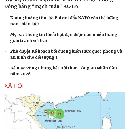
Đông bằng “mạch máu” KC-135
Khủng hoảng tên lửa Patriot đẩy NATO vào thế lưỡng
nan chiến lược
Mỹ bác thông tin thiếu hụt đạn dược sau nhiều tháng
giao tranh với Iran
Phê duyệt Kế hoạch bồi dưỡng kiến thức quốc phòng và
an ninh cho đối tượng 1
Bế mạc Vòng Chung kết Hội thao Công an Nhân dân
Thể thao
Ô tô - Xe máy
năm 2026
Bóng đá
Ô tô
Lịch thi đấu bóng đá
Xe máy
XÃ HỘI
Thế giới thể thao
Tư vấn
eSports
Hậu trường