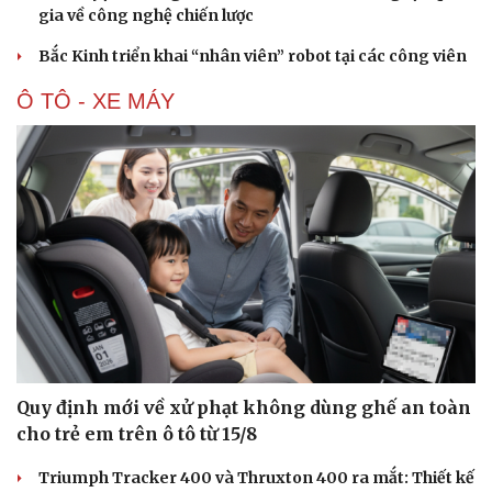
gia về công nghệ chiến lược
Doanh nghiệp
Công nghệ
Bắc Kinh triển khai “nhân viên” robot tại các công viên
Thông tin doanh nghiệp
Sành điệu
Doanh nghiệp 24h
Tin Công nghệ
Ô TÔ - XE MÁY
Doanh nhân
Trải nghiệm
Vì cộng đồng
Chuyển đổi số
Quy định mới về xử phạt không dùng ghế an toàn
cho trẻ em trên ô tô từ 15/8
Triumph Tracker 400 và Thruxton 400 ra mắt: Thiết kế