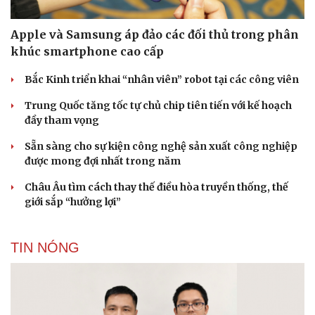
Apple và Samsung áp đảo các đối thủ trong phân
khúc smartphone cao cấp
Bắc Kinh triển khai “nhân viên” robot tại các công viên
Trung Quốc tăng tốc tự chủ chip tiên tiến với kế hoạch
đầy tham vọng
Sẵn sàng cho sự kiện công nghệ sản xuất công nghiệp
được mong đợi nhất trong năm
Châu Âu tìm cách thay thế điều hòa truyền thống, thế
giới sắp “hưởng lợi”
TIN NÓNG
Du lịch
Podcast
Tư vấn
Câu chuyện thời sự
Săn Tour
Đọc truyện đêm khuya
check-in
Cửa sổ tình yêu
Kể chuyện cho bé