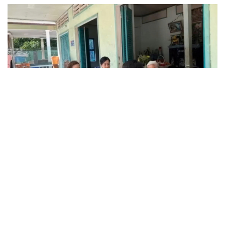
Truy tố tài xế xe tải vụ nữ sinh tử vong ở Vĩnh
Long
Đối tượng điều hành tổ chức phản động núp bóng tôn
giáo lĩnh án 7 năm 6 tháng tù
Vụ gian lận thi tại Tuyên Quang: Khởi tố thêm 2 người,
nâng tổng số lên 29 bị can
Đoàn Bảo Châu bị phạt 7 năm tù về hành vi tuyên truyền