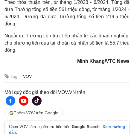
Theo thỏa thuận trên, từ tháng 1/2023 - 6/2024, Tùng đã
đưa Trường tổng số tiền 561 triệu đồng, từ tháng 1/2024 -
6/2024, Dương đã đưa Trường tổng số tiền 219,5 triệu
đồng.
Ngoài ra, Trường còn trực tiếp nhận từ các doanh nghiệp,
chủ phương tiện qua tài khoản cá nhân số tiền là 55,7 triệu
đồng.
Minh Khang/VTC News
Thế giới
Multimedia
Quan sát
Video
Tag:
VOV
Cuộc sống đó đây
Ảnh
Hồ sơ
E-Magazine
Infographic
Mời quý độc giả theo dõi VOV.VN trên
Thêm VOV trên Google
Chọn VOV làm nguồn ưu tiên trên
Google Search
.
Xem hướng
dẫn.