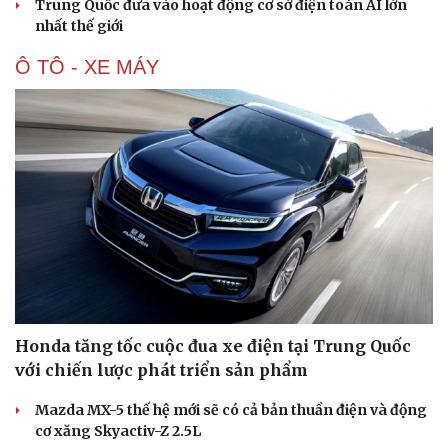
Trung Quốc đưa vào hoạt động cơ sở điện toán AI lớn
nhất thế giới
Ô TÔ - XE MÁY
Văn hóa
Giải trí
Sân khấu - Điện ảnh
Nghệ sĩ
Văn học
Thời trang
Âm nhạc
Sao Việt
Di sản
Honda tăng tốc cuộc đua xe điện tại Trung Quốc
với chiến lược phát triển sản phẩm
Mazda MX-5 thế hệ mới sẽ có cả bản thuần điện và động
cơ xăng Skyactiv-Z 2.5L