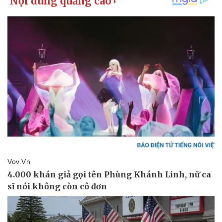
Kinh tế
Thị trường
Bất động sản
Giá vàng
Khởi nghiệp
Tiêu dùng
Tỷ giá
Chứng khoán
Giá cà phê