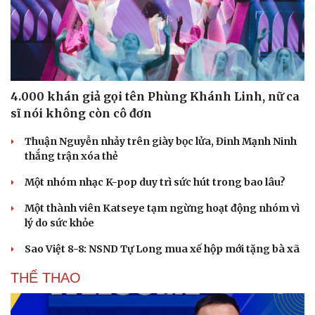
4.000 khán giả gọi tên Phùng Khánh Linh, nữ ca
sĩ nói không còn cô đơn
Du lịch
Podcast
Thuận Nguyễn nhảy trên giày bọc lửa, Đinh Mạnh Ninh
Tư vấn
Câu chuyện thời sự
thắng trận xóa thẻ
Săn Tour
Đọc truyện đêm khuya
Một nhóm nhạc K-pop duy trì sức hút trong bao lâu?
check-in
Cửa sổ tình yêu
Kể chuyện cho bé
Một thành viên Katseye tạm ngừng hoạt động nhóm vì
Hạt giống tâm hồn
lý do sức khỏe
Sao Việt 8-8: NSND Tự Long mua xế hộp mới tặng bà xã
THỂ THAO