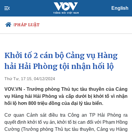
English
PHÁP LUẬT
/
Khởi tố 2 cán bộ Cảng vụ Hàng
Chính trị
Xã hội
Đảng
Tin 24h
hải Hải Phòng tội nhận hối lộ
Tổ chức nhân sự
Dự báo thời tiết
Quốc hội
Giáo dục
Thứ Tư, 17:15, 04/12/2024
Nhận diện sự thật
Dấu ấn VOV
Việc làm
VOV.VN - Trưởng phòng Thủ tục tàu thuyền của Cảng
Biển đảo
vụ Hàng hải Hải Phòng và cấp dưới bị khởi tố vì nhận
hối lộ hơn 800 triệu đồng của đại lý tàu biển.
Cơ quan Cảnh sát điều tra Công an TP Hải Phòng ra
quyết định khởi tố vụ án, khởi tố bị can đối với Phạm Hồng
Cường (Trưởng phòng Thủ tục tàu thuyền, Cảng vụ Hàng