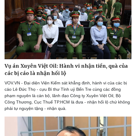
Thể thao
Ô tô - Xe máy
Bóng đá
Ô tô
Lịch thi đấu bóng đá
Xe máy
Vụ án Xuyên Việt Oil: Hành vi nhận tiền, quà của
Thế giới thể thao
Tư vấn
các bị cáo là nhận hối lộ
eSports
Hậu trường
VOV.VN - Đại diện Viện Kiểm sát khẳng định, hành vi của các bị
cáo Lê Đức Thọ - cựu Bí thư Tỉnh uỷ Bến Tre cùng các đồng
phạm nguyên là cán bộ, lãnh đạo Công ty Xuyên Việt Oil, Bộ
Công Thương, Cục Thuế TP.HCM là đưa - nhận hối lộ chứ không
phải tự nguyện tặng - nhận quà.