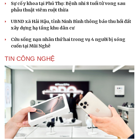
Sự cố y khoa tại Phú Thọ: Bệnh nhi 8 tuổi tử vong sau
phẫu thuật viêm ruột thừa
UBND xã Hải Hậu, tỉnh Ninh Bình thông báo thu hồi đất
xây dựng hạ tầng khu dân cư
Cứu sống nạn nhân thứ hai trong vụ 4 người bị sóng
cuốn tại Mũi Nghê
TIN CÔNG NGHỆ
Cải chính