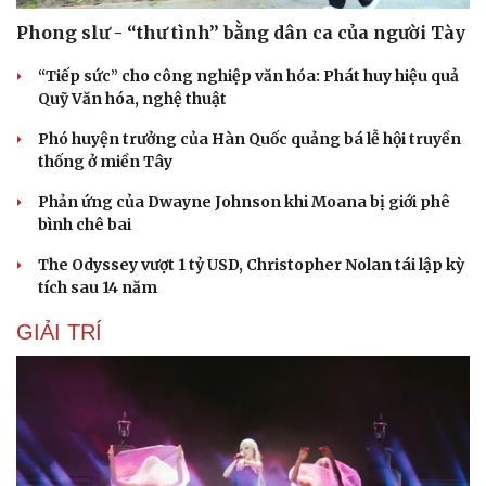
Phong slư - “thư tình” bằng dân ca của người Tày
“Tiếp sức” cho công nghiệp văn hóa: Phát huy hiệu quả
Quỹ Văn hóa, nghệ thuật
Phó huyện trưởng của Hàn Quốc quảng bá lễ hội truyền
thống ở miền Tây
Phản ứng của Dwayne Johnson khi Moana bị giới phê
bình chê bai
The Odyssey vượt 1 tỷ USD, Christopher Nolan tái lập kỳ
tích sau 14 năm
GIẢI TRÍ