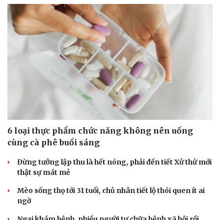
Doanh nghiệp
Công nghệ
Thông tin doanh nghiệp
Sành điệu
Doanh nghiệp 24h
Tin Công nghệ
Doanh nhân
Trải nghiệm
Vì cộng đồng
Chuyển đổi số
6 loại thực phẩm chức năng không nên uống
cùng cà phê buổi sáng
Đừng tưởng lập thu là hết nóng, phải đến tiết Xử thử mới
thật sự mát mẻ
Mèo sống thọ tới 31 tuổi, chủ nhân tiết lộ thói quen ít ai
ngờ
Ngại khám bệnh, nhiều người tự chữa bệnh xã hội rồi