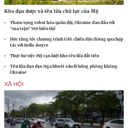
Kho đạn dược và tên lửa chủ lực của Mỹ
Tham vọng robot hóa quân đội, Ukraine đau đầu với
“ma trận” 550 biến thể
Đức tăng tốc chương trình UAV chiến đấu thông qua hợp
Sức khỏe
Đời sống
tác với Rolls-Royce
Dinh dưỡng - món ngon
Nhà đẹp
Cây thuốc
Blog
Thực hư việc Mỹ cạn kiệt kho tên lửa đắt tiền
Sản phụ khoa
Tình yêu - Gia đình
Tên lửa đạn đạo Nga khoét sâu lỗ hổng phòng không
Nhi khoa
Ukraine
Nam khoa
Làm đẹp - giảm cân
XÃ HỘI
Phòng mạch online
Ăn sạch sống khỏe