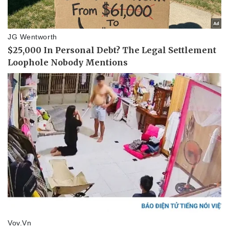
Pháp luật
Quân sự - Quốc phòng
Vụ án
Vũ khí
Tin nóng
Việt Nam
Tư vấn luật
Phân tích