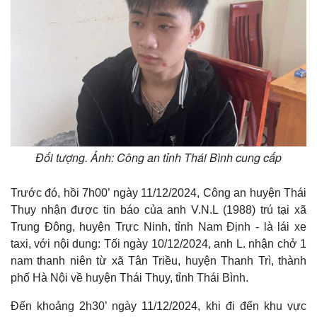
Đối tượng. Ảnh: Công an tỉnh Thái Bình cung cấp
Trước đó, hồi 7h00’ ngày 11/12/2024, Công an huyện Thái
Thụy nhận được tin báo của anh V.N.L (1988) trú tại xã
Trung Đông, huyện Trực Ninh, tỉnh Nam Định - là lái xe
taxi, với nội dung: Tối ngày 10/12/2024, anh L. nhận chở 1
Thế giới
Multimedia
nam thanh niên từ xã Tân Triều, huyện Thanh Trì, thành
Quan sát
Video
phố Hà Nội về huyện Thái Thụy, tỉnh Thái Bình.
Cuộc sống đó đây
Ảnh
Hồ sơ
E-Magazine
Đến khoảng 2h30’ ngày 11/12/2024, khi đi đến khu vực