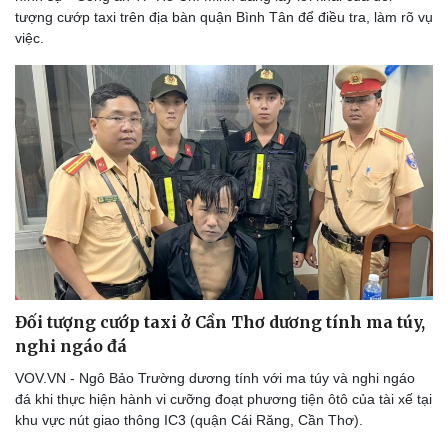
tượng cướp taxi trên địa bàn quận Bình Tân để điều tra, làm rõ vụ
việc.
Du lịch
Podcast
Tư vấn
Câu chuyện thời sự
Săn Tour
Đọc truyện đêm khuya
check-in
Cửa sổ tình yêu
Kể chuyện cho bé
Hạt giống tâm hồn
Đối tượng cướp taxi ở Cần Thơ dương tính ma túy,
nghi ngáo đá
VOV.VN - Ngô Bảo Trường dương tính với ma túy và nghi ngáo
đá khi thực hiện hành vi cưỡng đoạt phương tiện ôtô của tài xế tại
khu vực nút giao thông IC3 (quận Cái Răng, Cần Thơ).