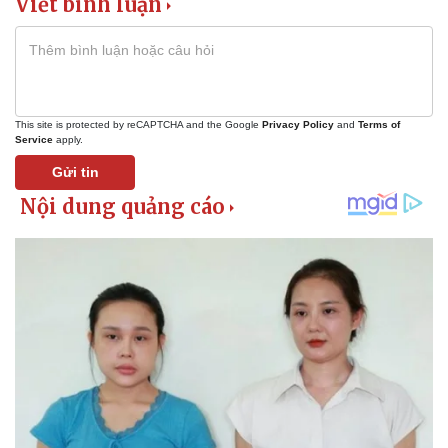
Viết bình luận
This site is protected by reCAPTCHA and the Google
Privacy Policy
and
Terms of
Service
apply.
Gửi tin
Pháp luật
Quân sự - Quốc phòng
Vụ án
Vũ khí
Tin nóng
Việt Nam
Tư vấn luật
Phân tích