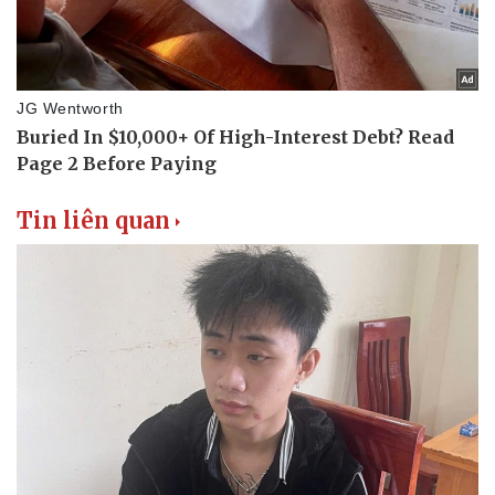
Tin liên quan
Văn hóa
Giải trí
Sân khấu - Điện ảnh
Nghệ sĩ
Văn học
Thời trang
Âm nhạc
Sao Việt