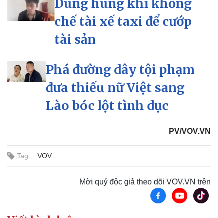
Dùng hung khí khống
chế tài xế taxi để cướp
Kinh tế
Thị trường
tài sản
Bất động sản
Giá vàng
Khởi nghiệp
Tiêu dùng
Tỷ giá
Phá đường dây tội phạm
Chứng khoán
Giá cà phê
đưa thiếu nữ Việt sang
Lào bóc lột tình dục
PV/VOV.VN
Tag:
VOV
Mời quý độc giả theo dõi VOV.VN trên