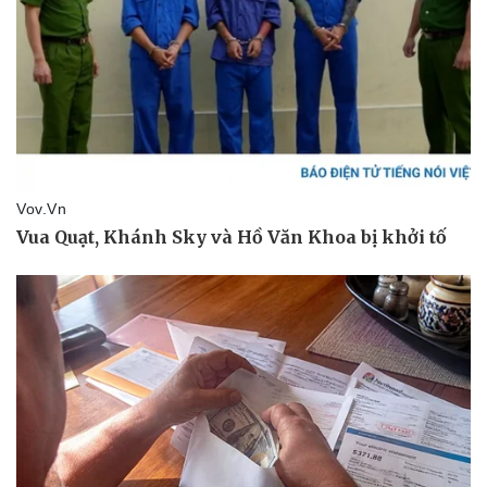
Sức khỏe
Đời sống
Dinh dưỡng - món ngon
Nhà đẹp
Cây thuốc
Blog
Sản phụ khoa
Tình yêu - Gia đình
Nhi khoa
Nam khoa
Làm đẹp - giảm cân
Phòng mạch online
Ăn sạch sống khỏe