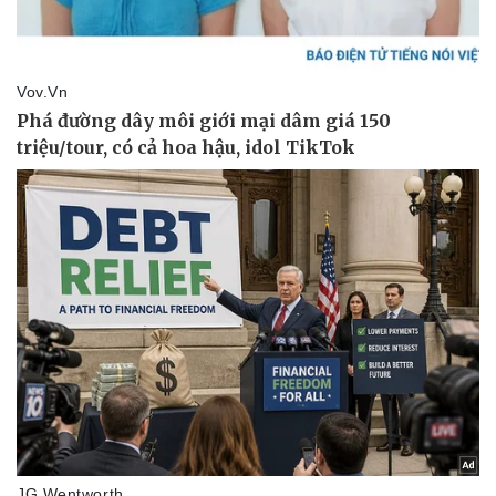
Thể thao
Ô tô - Xe máy
Bóng đá
Ô tô
Lịch thi đấu bóng đá
Xe máy
Thế giới thể thao
Tư vấn
eSports
Hậu trường