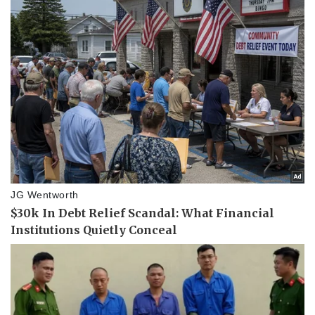
Doanh nghiệp
Công nghệ
Thông tin doanh nghiệp
Sành điệu
Doanh nghiệp 24h
Tin Công nghệ
Doanh nhân
Trải nghiệm
Vì cộng đồng
Chuyển đổi số