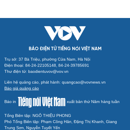
BÁO ĐIỆN TỬ TIẾNG NÓI VIỆT NAM
Trụ sở: 37 Bà Triệu, phường Cửa Nam, Hà Nội
Cải chính
Điện thoại: 84-24-22105148, 84-24-39785691
Thư điện tử: baodientuvov@vov.vn
Liên hệ quảng cáo, phát hành: quangcao@vovnews.vn
Báo giá quảng cáo
Báo in
xuất bản thứ Năm hàng tuần
Tổng Biên tập: NGÔ THIỆU PHONG
Phó Tổng Biên tập: Phạm Công Hân, Đặng Thị Khanh, Giang
Trung Sơn, Nguyễn Tuyết Yến