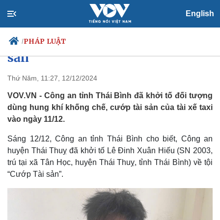
English
Khởi tố đối tượng dùng hung khí
khống chế tài xế taxi để cướp tài
PHÁP LUẬT
/
sản
Thứ Năm, 11:27, 12/12/2024
Chính trị
Xã hội
VOV.VN - Công an tỉnh Thái Bình đã khởi tố đối tượng
Đảng
Tin 24h
dùng hung khí khống chế, cướp tài sản của tài xế taxi
Tổ chức nhân sự
Dự báo thời tiết
vào ngày 11/12.
Quốc hội
Giáo dục
Nhận diện sự thật
Dấu ấn VOV
Sáng 12/12, Công an tỉnh Thái Bình cho biết, Công an
Việc làm
huyện Thái Thuỵ đã khởi tố Lê Đinh Xuân Hiếu (SN 2003,
Biển đảo
trú tại xã Tân Học, huyện Thái Thuỵ, tỉnh Thái Bình) về tội
“Cướp Tài sản”.