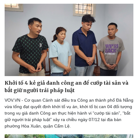
Khởi tố 4 kẻ giả danh công an để cướp tài sản và
bắt giữ người trái pháp luật
VOV.VN - Cơ quan Cảnh sát điều tra Công an thành phố Đà Nẵng
vừa tống đạt quyết định khởi tố vụ án, khởi tố bị can 04 đối tượng
Thể thao
Ô tô - Xe máy
trong vụ giả danh Công an thực hiện hành vi “cướp tài sản”, “bắt
Bóng đá
Ô tô
giữ người trái pháp luật” xảy ra chiều ngày 07/12 tại địa bàn
Lịch thi đấu bóng đá
Xe máy
phường Hòa Xuân, quận Cẩm Lệ.
Thế giới thể thao
Tư vấn