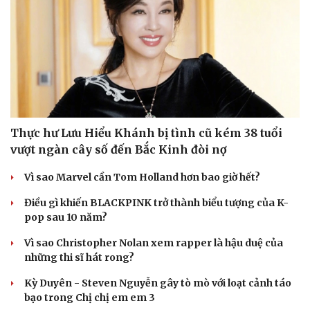
Thực hư Lưu Hiểu Khánh bị tình cũ kém 38 tuổi
vượt ngàn cây số đến Bắc Kinh đòi nợ
Vì sao Marvel cần Tom Holland hơn bao giờ hết?
Điều gì khiến BLACKPINK trở thành biểu tượng của K-
pop sau 10 năm?
Vì sao Christopher Nolan xem rapper là hậu duệ của
những thi sĩ hát rong?
Kỳ Duyên - Steven Nguyễn gây tò mò với loạt cảnh táo
bạo trong Chị chị em em 3