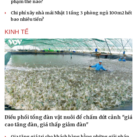
phạm thế nào?
Doanh nghiệp 24h
Tin Công nghệ
Doanh nhân
Trải nghiệm
Chi phí xây nhà mái Nhật 1 tầng 3 phòng ngủ 100m2 hết
Vì cộng đồng
Chuyển đổi số
bao nhiêu tiền?
KINH TẾ
Điều phối tổng đàn vật nuôi để chấm dứt cảnh "giá
cao tăng đàn, giá thấp giảm đàn"
Gia tăng giá trị cho khách hàng bằng những giải pháp