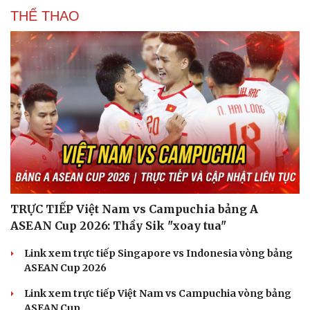
THỂ THAO
Du lịch
Podcast
Tư vấn
Câu chuyện thời sự
Săn Tour
Đọc truyện đêm khuya
check-in
Cửa sổ tình yêu
Kể chuyện cho bé
Hạt giống tâm hồn
TRỰC TIẾP Việt Nam vs Campuchia bảng A
ASEAN Cup 2026: Thầy Sik "xoay tua"
Link xem trực tiếp Singapore vs Indonesia vòng bảng
ASEAN Cup 2026
Link xem trực tiếp Việt Nam vs Campuchia vòng bảng
ASEAN Cup