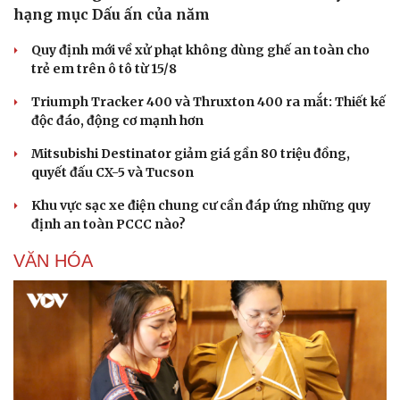
hạng mục Dấu ấn của năm
Quy định mới về xử phạt không dùng ghế an toàn cho
trẻ em trên ô tô từ 15/8
Văn hóa
Giải trí
Triumph Tracker 400 và Thruxton 400 ra mắt: Thiết kế
độc đáo, động cơ mạnh hơn
Sân khấu - Điện ảnh
Nghệ sĩ
Văn học
Thời trang
Mitsubishi Destinator giảm giá gần 80 triệu đồng,
Âm nhạc
Sao Việt
quyết đấu CX-5 và Tucson
Di sản
Khu vực sạc xe điện chung cư cần đáp ứng những quy
định an toàn PCCC nào?
VĂN HÓA