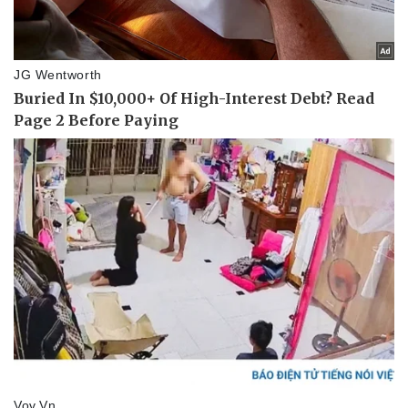
Pháp luật
Quân sự - Quốc phòng
Vụ án
Vũ khí
Tin nóng
Việt Nam
Tư vấn luật
Phân tích