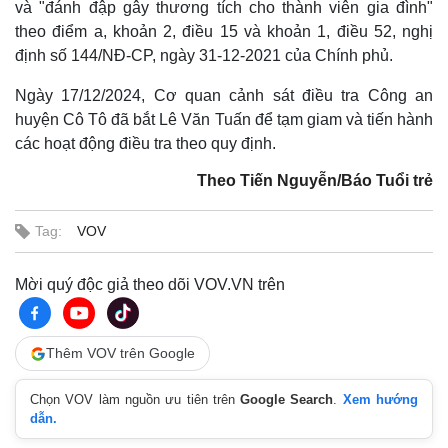
và "đánh đập gây thương tích cho thành viên gia đình"
theo điểm a, khoản 2, điều 15 và khoản 1, điều 52, nghị
định số 144/NĐ-CP, ngày 31-12-2021 của Chính phủ.
Ngày 17/12/2024, Cơ quan cảnh sát điều tra Công an
huyện Cô Tô đã bắt Lê Văn Tuấn để tạm giam và tiến hành
các hoạt động điều tra theo quy định.
Theo Tiến Nguyễn/Báo Tuổi trẻ
Tag:
VOV
Thế giới
Multimedia
Mời quý độc giả theo dõi VOV.VN trên
Quan sát
Video
Cuộc sống đó đây
Ảnh
Hồ sơ
E-Magazine
Infographic
Thêm VOV trên Google
Chọn VOV làm nguồn ưu tiên trên
Google Search
.
Xem hướng
dẫn.