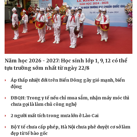
Dinh dưỡng - món ngon
Nhà đẹp
Cây thuốc
Blog
Sản phụ khoa
Tình yêu - Gia đình
Nhi khoa
Nam khoa
Làm đẹp - giảm cân
Phòng mạch online
Ăn sạch sống khỏe
Năm học 2026 - 2027: Học sinh lớp 1, 9, 12 có thể
tựu trường sớm nhất từ ngày 22/8
Áp thấp nhiệt đới trên Biển Đông gây gió mạnh, biển
động
ĐBQH: Trong y tế nếu chỉ mua sắm, nhận máy móc thì
chưa gọi là làm chủ công nghệ
2 người mất tích trong mưa lớn ở Lào Cai
Bộ Y tế chưa cấp phép, Hà Nội chưa phê duyệt cơ sở làm
đẹp từ tế bào gốc