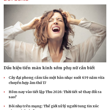
Dấu hiệu tiền mãn kinh sớm phụ nữ cần biết
Cây đại phong cầm tấu một bản nhạc suốt 639 năm vừa
chuyển hợp âm thứ 17
Hôm nay vào tiết lập Thu 2026: Thời tiết sẽ thay đổi ra
sao?
Doanh nghiệp
Công nghệ
Bôi nhọ trên mạng: Thế giới xử lý người tung tin xúc
Thông tin doanh nghiệp
Sành điệu