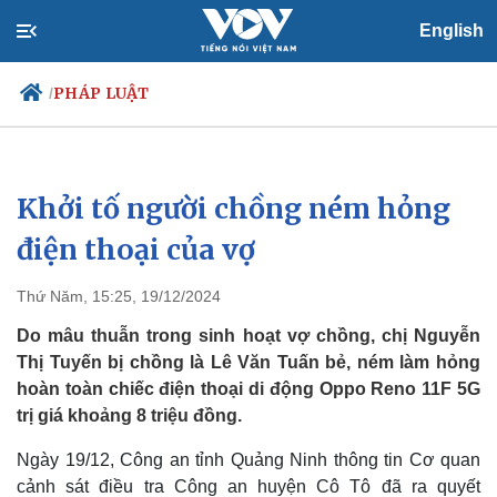
English
PHÁP LUẬT
/
Khởi tố người chồng ném hỏng
Chính trị
Xã hội
Đảng
Tin 24h
điện thoại của vợ
Tổ chức nhân sự
Dự báo thời tiết
Quốc hội
Giáo dục
Thứ Năm, 15:25, 19/12/2024
Nhận diện sự thật
Dấu ấn VOV
Việc làm
Do mâu thuẫn trong sinh hoạt vợ chồng, chị Nguyễn
Biển đảo
Thị Tuyến bị chồng là Lê Văn Tuấn bẻ, ném làm hỏng
hoàn toàn chiếc điện thoại di động Oppo Reno 11F 5G
trị giá khoảng 8 triệu đồng.
Ngày 19/12, Công an tỉnh Quảng Ninh thông tin Cơ quan
cảnh sát điều tra Công an huyện Cô Tô đã ra quyết