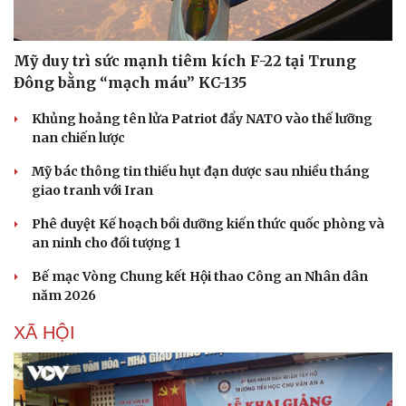
Mỹ duy trì sức mạnh tiêm kích F-22 tại Trung
Đông bằng “mạch máu” KC-135
Khủng hoảng tên lửa Patriot đẩy NATO vào thế lưỡng
nan chiến lược
Mỹ bác thông tin thiếu hụt đạn dược sau nhiều tháng
giao tranh với Iran
Phê duyệt Kế hoạch bồi dưỡng kiến thức quốc phòng và
an ninh cho đối tượng 1
Bế mạc Vòng Chung kết Hội thao Công an Nhân dân
năm 2026
XÃ HỘI
Sức khỏe
Đời sống