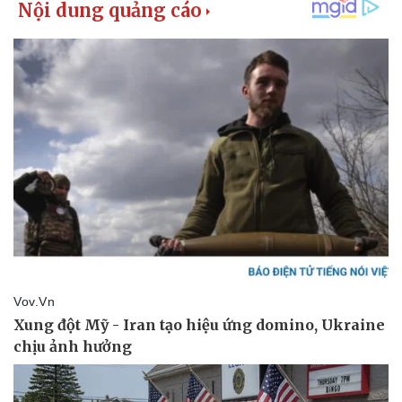
Kinh tế
Thị trường
Bất động sản
Giá vàng
Khởi nghiệp
Tiêu dùng
Tỷ giá
Chứng khoán
Giá cà phê