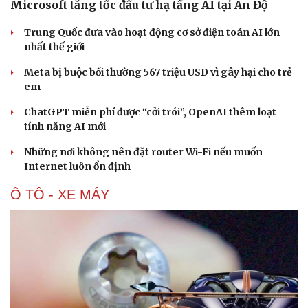
Microsoft tăng tốc đầu tư hạ tầng AI tại Ấn Độ
Trung Quốc đưa vào hoạt động cơ sở điện toán AI lớn
nhất thế giới
Meta bị buộc bồi thường 567 triệu USD vì gây hại cho trẻ
em
ChatGPT miễn phí được “cởi trói”, OpenAI thêm loạt
tính năng AI mới
Những nơi không nên đặt router Wi-Fi nếu muốn
Internet luôn ổn định
Ô TÔ - XE MÁY