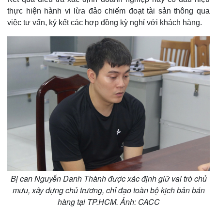
thực hiện hành vi lừa đảo chiếm đoạt tài sản thông qua
việc tư vấn, ký kết các hợp đồng kỳ nghỉ với khách hàng.
Thế giới
Multimedia
Quan sát
Video
Cuộc sống đó đây
Ảnh
Hồ sơ
E-Magazine
Bị can Nguyễn Danh Thành được xác định giữ vai trò chủ
Infographic
mưu, xây dựng chủ trương, chỉ đạo toàn bộ kịch bản bán
hàng tại TP.HCM. Ảnh: CACC