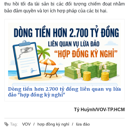
thu hồi tối đa tài sản bị các đối tượng chiếm đoạt nhằm
bảo đảm quyền và lợi ích hợp pháp của các bị hại.
Dòng tiền hơn 2.700 tỷ đồng liên quan vụ lừa
đảo "hợp đồng kỳ nghỉ"
Kinh tế
Thị trường
Bất động sản
Giá vàng
Tỷ Huỳnh/VOV-TP.HCM
Khởi nghiệp
Tiêu dùng
Tỷ giá
Tag:
VOV
hợp đồng kỳ nghỉ
lừa đảo
Chứng khoán