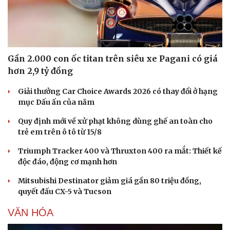
Gần 2.000 con ốc titan trên siêu xe Pagani có giá
hơn 2,9 tỷ đồng
Giải thưởng Car Choice Awards 2026 có thay đổi ở hạng
mục Dấu ấn của năm
Quy định mới về xử phạt không dùng ghế an toàn cho
trẻ em trên ô tô từ 15/8
Triumph Tracker 400 và Thruxton 400 ra mắt: Thiết kế
độc đáo, động cơ mạnh hơn
Mitsubishi Destinator giảm giá gần 80 triệu đồng,
Du lịch
Podcast
quyết đấu CX-5 và Tucson
Tư vấn
Câu chuyện thời sự
Săn Tour
Đọc truyện đêm khuya
VĂN HÓA
check-in
Cửa sổ tình yêu
Kể chuyện cho bé