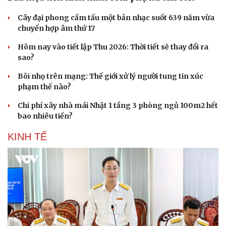
Cây đại phong cầm tấu một bản nhạc suốt 639 năm vừa
chuyển hợp âm thứ 17
Hôm nay vào tiết lập Thu 2026: Thời tiết sẽ thay đổi ra
sao?
Bôi nhọ trên mạng: Thế giới xử lý người tung tin xúc
Sức khỏe
Đời sống
phạm thế nào?
Dinh dưỡng - món ngon
Nhà đẹp
Cây thuốc
Blog
Chi phí xây nhà mái Nhật 1 tầng 3 phòng ngủ 100m2 hết
Sản phụ khoa
Tình yêu - Gia đình
bao nhiêu tiền?
Nhi khoa
Nam khoa
KINH TẾ
Làm đẹp - giảm cân
Phòng mạch online
Ăn sạch sống khỏe