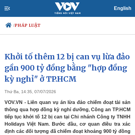
English
PHÁP LUẬT
/
Khởi tố thêm 12 bị can vụ lừa đảo
Chính trị
Xã hội
Đảng
Tin 24h
gần 900 tỷ đồng bằng "hợp đồng
Tổ chức nhân sự
Dự báo thời tiết
kỳ nghỉ" ở TP.HCM
Quốc hội
Giáo dục
Nhận diện sự thật
Dấu ấn VOV
Việc làm
Thứ Ba, 14:35, 07/07/2026
Biển đảo
VOV.VN - Liên quan vụ án lừa đảo chiếm đoạt tài sản
thông qua hợp đồng kỳ nghỉ dưỡng, Công an TP.HCM
tiếp tục khởi tố 12 bị can tại Chi nhánh Công ty TNHH
Holidays Việt Nam. Bước đầu, cơ quan điều tra xác
định các đối tượng đã chiếm đoạt khoảng 900 tỷ đồng