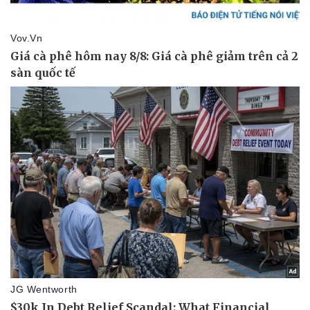
Vụ án
Vũ khí
Tin nóng
Việt Nam
Tư vấn luật
Phân tích