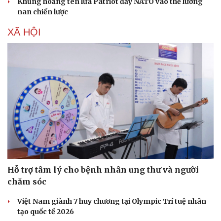
Khủng hoảng tên lửa Patriot đẩy NATO vào thế lưỡng
nan chiến lược
XÃ HỘI
Văn hóa
Giải trí
Sân khấu - Điện ảnh
Nghệ sĩ
Hỗ trợ tâm lý cho bệnh nhân ung thư và người
Văn học
Thời trang
Âm nhạc
Sao Việt
chăm sóc
Di sản
Việt Nam giành 7 huy chương tại Olympic Trí tuệ nhân
tạo quốc tế 2026