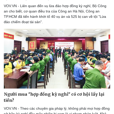
VOV.VN - Liên quan đến vụ lừa đảo hợp đồng kỳ nghỉ, Bộ Công
an cho biết, cơ quan điều tra của Công an Hà Nội, Công an
TP.HCM đã tiến hành khởi tố 40 vụ án và 525 bị can về tội "Lừa
đảo chiếm đoạt tài sản".
Doanh nghiệp
Công nghệ
Thông tin doanh nghiệp
Sành điệu
Doanh nghiệp 24h
Tin Công nghệ
Doanh nhân
Trải nghiệm
Vì cộng đồng
Chuyển đổi số
Người mua "hợp đồng kỳ nghỉ" có cơ hội lấy lại
tiền?
VOV.VN - Theo các chuyên gia pháp lý, không phải mọi hợp đồng
sở hữu kỳ nghỉ đều mặc nhiên bị xem là vi phạm pháp luật. Khả