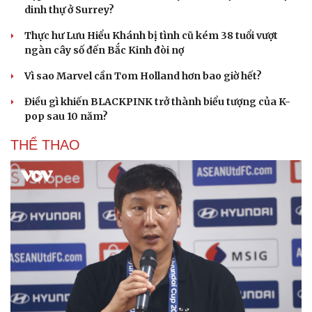
dinh thự ở Surrey?
Thực hư Lưu Hiểu Khánh bị tình cũ kém 38 tuổi vượt
ngàn cây số đến Bắc Kinh đòi nợ
Vì sao Marvel cần Tom Holland hơn bao giờ hết?
Điều gì khiến BLACKPINK trở thành biểu tượng của K-
pop sau 10 năm?
THỂ THAO
Cải chính