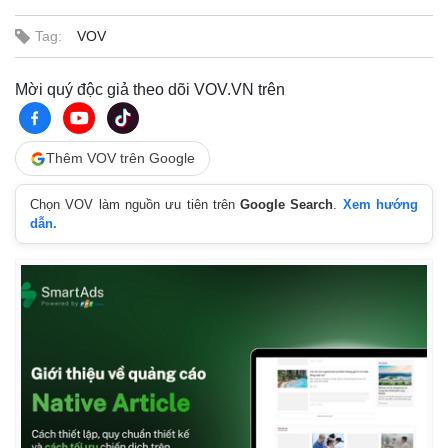
Tag:
VOV
Mời quý độc giả theo dõi VOV.VN trên
Thêm VOV trên Google
Thế giới
Multimedia
Chọn VOV làm nguồn ưu tiên trên
Google Search
.
Xem hướng
Quan sát
Video
dẫn.
Cuộc sống đó đây
Ảnh
Hồ sơ
E-Magazine
Infographic