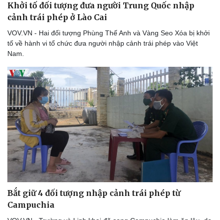
Khởi tố đối tượng đưa người Trung Quốc nhập
cảnh trái phép ở Lào Cai
VOV.VN - Hai đối tượng Phùng Thế Anh và Vàng Seo Xóa bị khởi
Thể thao
Ô tô - Xe máy
tố về hành vi tổ chức đưa người nhập cảnh trái phép vào Việt
Bóng đá
Ô tô
Nam.
Lịch thi đấu bóng đá
Xe máy
Thế giới thể thao
Tư vấn
eSports
Hậu trường
Bắt giữ 4 đối tượng nhập cảnh trái phép từ
Campuchia