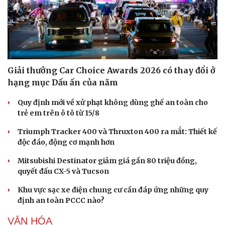
Văn hóa
Giải trí
Sân khấu - Điện ảnh
Nghệ sĩ
Văn học
Thời trang
Âm nhạc
Sao Việt
Giải thưởng Car Choice Awards 2026 có thay đổi ở
Di sản
hạng mục Dấu ấn của năm
Quy định mới về xử phạt không dùng ghế an toàn cho
trẻ em trên ô tô từ 15/8
Triumph Tracker 400 và Thruxton 400 ra mắt: Thiết kế
độc đáo, động cơ mạnh hơn
Mitsubishi Destinator giảm giá gần 80 triệu đồng,
quyết đấu CX-5 và Tucson
Khu vực sạc xe điện chung cư cần đáp ứng những quy
định an toàn PCCC nào?
VĂN HÓA