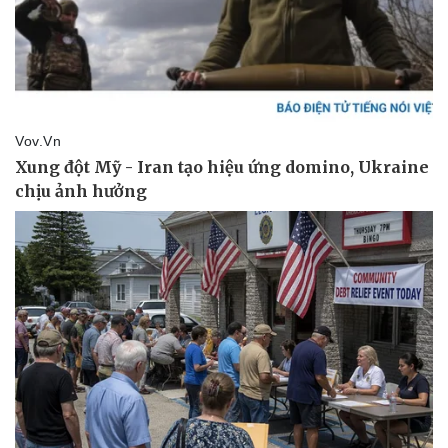
Kinh tế
Thị trường
Bất động sản
Giá vàng
Khởi nghiệp
Tiêu dùng
Tỷ giá
Chứng khoán
Giá cà phê