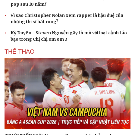
pop sau 10 năm?
Du lịch
Podcast
Tư vấn
Câu chuyện thời sự
Vì sao Christopher Nolan xem rapper là hậu duệ của
Săn Tour
Đọc truyện đêm khuya
những thi sĩ hát rong?
check-in
Cửa sổ tình yêu
Kể chuyện cho bé
Kỳ Duyên - Steven Nguyễn gây tò mò với loạt cảnh táo
Hạt giống tâm hồn
bạo trong Chị chị em em 3
THỂ THAO