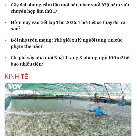
Cây đại phong cầm tấu một bản nhạc suốt 639 năm vừa
chuyển hợp âm thứ 17
Doanh nghiệp
Công nghệ
Hôm nay vào tiết lập Thu 2026: Thời tiết sẽ thay đổi ra
Thông tin doanh nghiệp
Sành điệu
sao?
Doanh nghiệp 24h
Tin Công nghệ
Doanh nhân
Trải nghiệm
Bôi nhọ trên mạng: Thế giới xử lý người tung tin xúc
Vì cộng đồng
Chuyển đổi số
phạm thế nào?
Chi phí xây nhà mái Nhật 1 tầng 3 phòng ngủ 100m2 hết
bao nhiêu tiền?
KINH TẾ