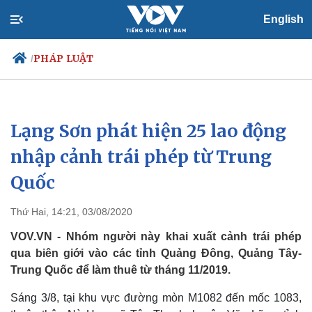
English
PHÁP LUẬT
/
Lạng Sơn phát hiện 25 lao động
Chính trị
Xã hội
Đảng
Tin 24h
nhập cảnh trái phép từ Trung
Tổ chức nhân sự
Dự báo thời tiết
Quốc
Quốc hội
Giáo dục
Nhận diện sự thật
Dấu ấn VOV
Việc làm
Thứ Hai, 14:21, 03/08/2020
Biển đảo
VOV.VN - Nhóm người này khai xuất cảnh trái phép
qua biên giới vào các tỉnh Quảng Đông, Quảng Tây-
Trung Quốc để làm thuê từ tháng 11/2019.
Sáng 3/8, tại khu vực đường mòn M1082 đến mốc 1083,