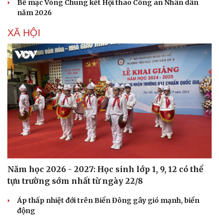
Bế mạc Vòng Chung kết Hội thao Công an Nhân dân
Sức khỏe
Đời sống
năm 2026
Dinh dưỡng - món ngon
Nhà đẹp
Cây thuốc
Blog
XÃ HỘI
Sản phụ khoa
Tình yêu - Gia đình
Nhi khoa
Nam khoa
Làm đẹp - giảm cân
Phòng mạch online
Ăn sạch sống khỏe
Năm học 2026 - 2027: Học sinh lớp 1, 9, 12 có thể
tựu trường sớm nhất từ ngày 22/8
Áp thấp nhiệt đới trên Biển Đông gây gió mạnh, biển
động