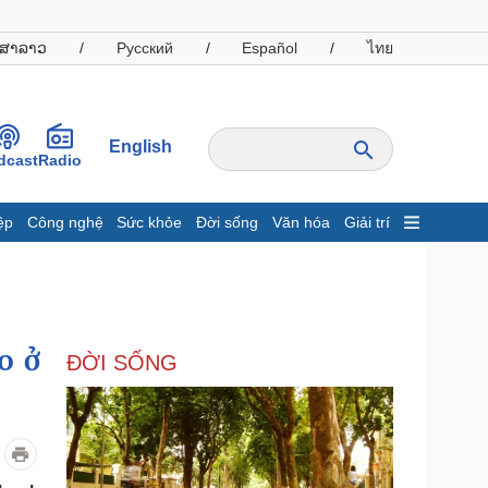
ສາລາວ
/
Русский
/
Español
/
ไทย
English
dcast
Radio
ệp
Công nghệ
Sức khỏe
Đời sống
Văn hóa
Giải trí
inh tế
Thị trường
ất động sản
Giá vàng
hởi nghiệp
Tiêu dùng
Tỷ giá
o ở
ĐỜI SỐNG
Chứng khoán
Giá cà phê
oanh nghiệp
Công nghệ
hông tin doanh nghiệp
Sành điệu