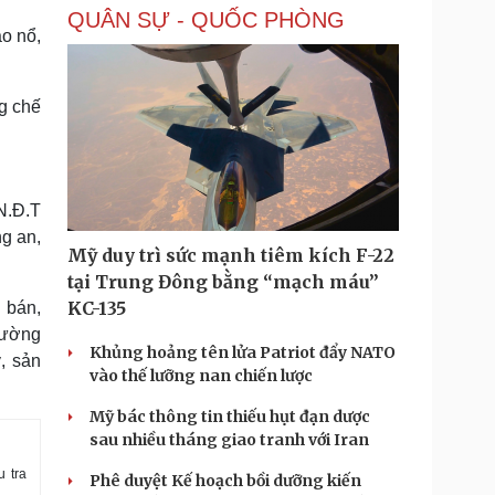
QUÂN SỰ - QUỐC PHÒNG
áo nổ,
ng chế
N.Đ.T
g an,
Mỹ duy trì sức mạnh tiêm kích F-22
tại Trung Đông bằng “mạch máu”
KC-135
 bán,
cường
Khủng hoảng tên lửa Patriot đẩy NATO
, sản
vào thế lưỡng nan chiến lược
Mỹ bác thông tin thiếu hụt đạn dược
sau nhiều tháng giao tranh với Iran
 tra
Phê duyệt Kế hoạch bồi dưỡng kiến