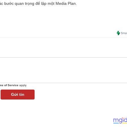
 các bước quan trọng để lập một Media Plan.
ms of Service
apply.
Gửi tin