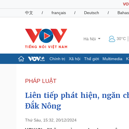
VO
中文
/
français
/
Deutsch
/
Bahas
30°C
Hà Nội
Chính trị
Xã hội
Thế giới
Multimedia
K
Chính trị
Xã hội
Đảng
Tin 24h
PHÁP LUẬT
Tổ chức nhân sự
Dự báo thời tiết
Quốc hội
Giáo dục
Liên tiếp phát hiện, ngăn 
Nhận diện sự thật
Dấu ấn VOV
Việc làm
Đắk Nông
Biển đảo
Pháp luật
Quân sự - Quốc phòng
Thứ Sáu, 15:32, 20/12/2024
Vụ án
Vũ khí