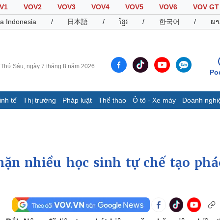
V1
VOV2
VOV3
VOV4
VOV5
VOV6
VOV GT
a Indonesia
/
日本語
/
ខ្មែរ
/
한국어
/
ພາ
Thứ Sáu, ngày 7 tháng 8 năm 2026
Po
inh tế
Thị trường
Pháp luật
Thể thao
Ô tô - Xe máy
Doanh nghi
Thế giới
Multimedia
K
Quan sát
Video
B
Cuộc sống đó đây
Ảnh
K
Hồ sơ
E-Magazine
chặn nhiều học sinh tự chế tạo phá
Infographic
Thể thao
Ô tô - Xe máy
D
Bóng đá
Ô tô
T