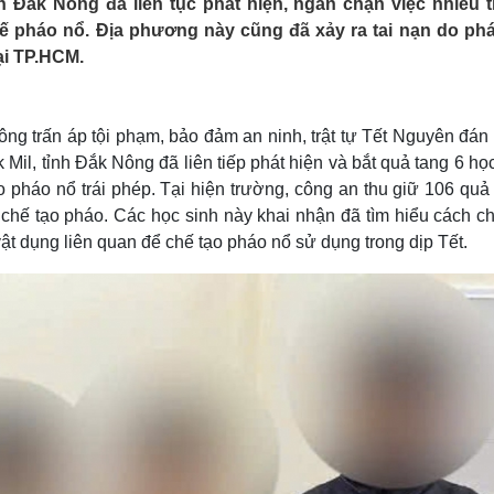
Đắk Nông đã liên tục phát hiện, ngăn chặn việc nhiều 
Lịch thi đấu bóng đá
Xe máy
chế pháo nổ. Địa phương này cũng đã xảy ra tai nạn do ph
Thế giới thể thao
Tư vấn
ại TP.HCM.
eSports
V
Hậu trường
Văn hóa
Giải trí
D
ng trấn áp tội phạm, bảo đảm an ninh, trật tự Tết Nguyên đán
Sân khấu - Điện ảnh
Nghệ sĩ
il, tỉnh Đắk Nông đã liên tiếp phát hiện và bắt quả tang 6 họ
Văn học
Thời trang
ạo pháo nổ trái phép. Tại hiện trường, công an thu giữ 106 qu
Âm nhạc
Sao Việt
c
ể chế tạo pháo. Các học sinh này khai nhận đã tìm hiểu cách c
Di sản
vật dụng liên quan để chế tạo pháo nổ sử dụng trong dịp Tết.