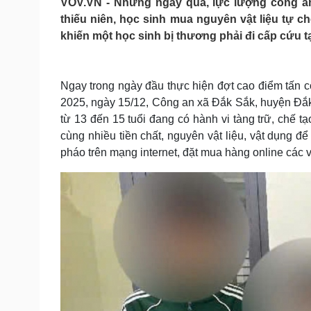
VOV.VN - Những ngày qua, lực lượng công an 
Tin nóng
Việt Nam
thiếu niên, học sinh mua nguyên vật liệu tự 
Tư vấn luật
Phân tích
khiến một học sinh bị thương phải đi cấp cứu t
Sức khỏe
Đời sống
Ngay trong ngày đầu thực hiện đợt cao điểm tấn cô
Dinh dưỡng - món ngon
Nhà đẹp
2025, ngày 15/12, Công an xã Đắk Sắk, huyện Đắk M
Cây thuốc
Blog
từ 13 đến 15 tuổi đang có hành vi tàng trữ, chế t
Sản phụ khoa
Tình yêu - Gia đình
cùng nhiều tiền chất, nguyên vật liệu, vật dụng đ
Nhi khoa
pháo trên mạng internet, đặt mua hàng online các 
Nam khoa
Làm đẹp - giảm cân
Phòng mạch online
Ăn sạch sống khỏe
Cải chính