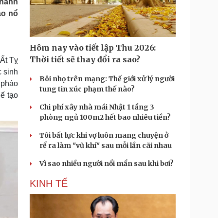
thanh
Doanh nghiệp 24h
Tin Công nghệ
áo nổ
Doanh nhân
Trải nghiệm
ì cộng đồng
Chuyển đổi số
Hôm nay vào tiết lập Thu 2026:
u lịch
Podcast
Thời tiết sẽ thay đổi ra sao?
 Ất Tỵ
Tư vấn
Câu chuyện thời sự
c sinh
Săn Tour
Đọc truyện đêm khuya
Bôi nhọ trên mạng: Thế giới xử lý người
ả pháo
heck-in
Cửa sổ tình yêu
tung tin xúc phạm thế nào?
hế tạo
Kể chuyện cho bé
Chi phí xây nhà mái Nhật 1 tầng 3
Hạt giống tâm hồn
phòng ngủ 100m2 hết bao nhiêu tiền?
Tôi bất lực khi vợ luôn mang chuyện ở
rể ra làm "vũ khí" sau mỗi lần cãi nhau
Vì sao nhiều người nổi mẩn sau khi bơi?
KINH TẾ