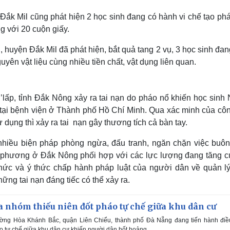
Đắk Mil cũng phát hiện 2 học sinh đang có hành vi chế tạo ph
g với 20 cuộn giấy.
huyện Đắk Mil đã phát hiện, bắt quả tang 2 vụ, 3 học sinh đa
guyên vật liệu cùng nhiều tiền chất, vật dụng liên quan.
’lấp, tỉnh Đắk Nông xảy ra tai nạn do pháo nổ khiến học sinh 
u tại bệnh viện ở Thành phố Hồ Chí Minh. Qua xác minh của côn
dụng thì xảy ra tai nạn gây thương tích cả bàn tay.
t nhiều biện pháp phòng ngừa, đấu tranh, ngăn chặn việc buôn
địa phương ở Đắk Nông phối hợp với các lực lượng đang tăng 
thức và ý thức chấp hành pháp luật của người dân về quản lý
ng tai nạn đáng tiếc có thể xảy ra.
a nhóm thiếu niên đốt pháo tự chế giữa khu dân cư
ng Hòa Khánh Bắc, quận Liên Chiểu, thành phố Đà Nẵng đang tiến hành điều
o tự chế giữa khu dân cư khiến người dân hốt hoảng.