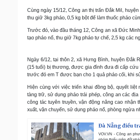
Cùng ngày 15/12, Công an thị trấn Đắk Mil, huyện 
thu giữ 3kg pháo, 0,5 kg bột để làm thuốc pháo cùn
Trước đó, vào đầu tháng 12, Công an xã Đức Minh, 
tạo pháo nổ, thu giữ 7kg pháo tự chế, 2,5 kg các n
Ngày 6/12, tại thôn 2, xã Hưng Bình, huyện Đắk R
(15 tuổi) bị thương, được gia đình đưa đi cấp cứ
trước đó em T được bạn cho 1 quả pháo cối, khi sử 
Hiện cùng với việc triển khai đồng bộ, quyết liệ
tàng trữ, sử dụng pháo trái phép, công an các 
công tác tuyên truyền, vận động nâng cao nhận 
xuất, vận chuyển, sử dụng pháo nổ, phòng ngừa nhữ
Đà Nẵng điều tr
VOV.VN - Công an phườ
nhóm thiếu niên đốt phá