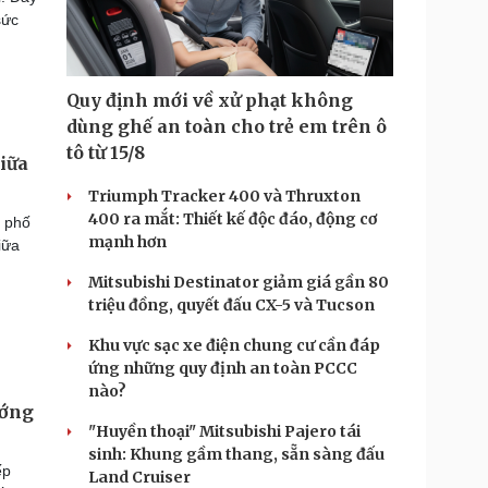
sức
Quy định mới về xử phạt không
dùng ghế an toàn cho trẻ em trên ô
tô từ 15/8
giữa
Triumph Tracker 400 và Thruxton
400 ra mắt: Thiết kế độc đáo, động cơ
 phố
mạnh hơn
iữa
Mitsubishi Destinator giảm giá gần 80
triệu đồng, quyết đấu CX-5 và Tucson
Khu vực sạc xe điện chung cư cần đáp
ứng những quy định an toàn PCCC
nào?
ướng
"Huyền thoại" Mitsubishi Pajero tái
sinh: Khung gầm thang, sẵn sàng đấu
ếp
Land Cruiser