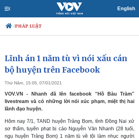
English
PHÁP LUẬT
/
Lĩnh án 1 năm tù vì nói xấu cán
Chính trị
Xã hội
Đảng
Tin 24h
bộ huyện trên Facebook
Tổ chức nhân sự
Dự báo thời tiết
Quốc hội
Giáo dục
Thứ Năm, 15:05, 07/01/2021
Nhận diện sự thật
Dấu ấn VOV
Việc làm
VOV.VN - Nhanh đã lên facebook “Hồ Bàu Tràm”
Biển đảo
livestream và có những lời nói xúc phạm, miệt thị hai
lãnh đạo huyện.
Hôm nay 7/1, TAND huyện Trảng Bom, tỉnh Đồng Nai xử
sơ thẩm, tuyên phạt bị cáo Nguyễn Văn Nhanh (28 tuổi,
ngụ huyện Trảng Bom) 1 năm tù về tội làm nhục người