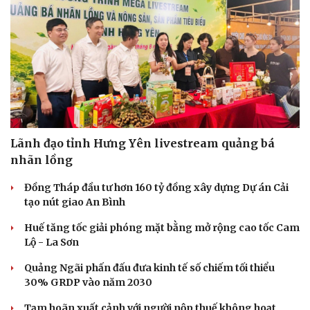
Lãnh đạo tỉnh Hưng Yên livestream quảng bá
nhãn lồng
Đồng Tháp đầu tư hơn 160 tỷ đồng xây dựng Dự án Cải
tạo nút giao An Bình
Huế tăng tốc giải phóng mặt bằng mở rộng cao tốc Cam
Doanh nghiệp
Công nghệ
Lộ - La Sơn
Thông tin doanh nghiệp
Sành điệu
Doanh nghiệp 24h
Tin Công nghệ
Quảng Ngãi phấn đấu đưa kinh tế số chiếm tối thiểu
Doanh nhân
Trải nghiệm
30% GRDP vào năm 2030
Vì cộng đồng
Chuyển đổi số
Tạm hoãn xuất cảnh với người nộp thuế không hoạt