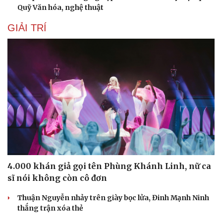
Văn hóa
Giải trí
Quỹ Văn hóa, nghệ thuật
Sân khấu - Điện ảnh
Nghệ sĩ
Văn học
Thời trang
GIẢI TRÍ
Âm nhạc
Sao Việt
Di sản
4.000 khán giả gọi tên Phùng Khánh Linh, nữ ca
sĩ nói không còn cô đơn
Thuận Nguyễn nhảy trên giày bọc lửa, Đinh Mạnh Ninh
thắng trận xóa thẻ