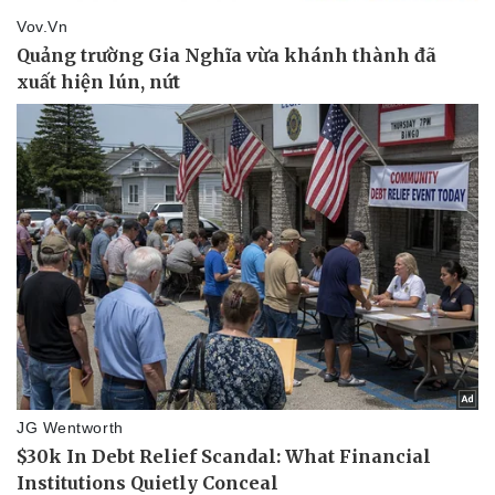
Pháp luật
Quân sự - Quốc phòng
Vụ án
Vũ khí
Tin nóng
Việt Nam
Tư vấn luật
Phân tích