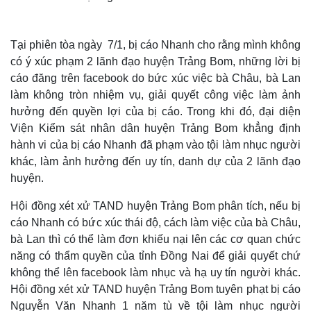
Tại phiên tòa ngày 7/1, bị cáo Nhanh cho rằng mình không
có ý xúc phạm 2 lãnh đạo huyện Trảng Bom, những lời bị
cáo đăng trên facebook do bức xúc việc bà Châu, bà Lan
làm không tròn nhiệm vụ, giải quyết công việc làm ảnh
hưởng đến quyền lợi của bị cáo. Trong khi đó, đại diện
Viện Kiểm sát nhân dân huyện Trảng Bom khẳng định
hành vi của bị cáo Nhanh đã phạm vào tội làm nhục người
khác, làm ảnh hưởng đến uy tín, danh dự của 2 lãnh đạo
Thế giới
Multimedia
huyện.
Quan sát
Video
Cuộc sống đó đây
Ảnh
Hội đồng xét xử TAND huyện Trảng Bom phân tích, nếu bị
Hồ sơ
E-Magazine
cáo Nhanh có bức xúc thái độ, cách làm việc của bà Châu,
Infographic
bà Lan thì có thể làm đơn khiếu nại lên các cơ quan chức
năng có thẩm quyền của tỉnh Đồng Nai để giải quyết chứ
không thể lên facebook làm nhục và hạ uy tín người khác.
Hội đồng xét xử TAND huyện Trảng Bom tuyên phạt bị cáo
Nguyễn Văn Nhanh 1 năm tù về tội làm nhục người