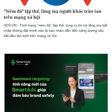
"Ném đá" tập thể, lăng mạ người khác tràn lan
trên mạng xã hội
VOV.VN - Tình trạng “ném đá” tập thể, tung ra lời nói lăng mạ bất
chấp không đặt mình vào là nạn nhân dẫn đến năng lượng xấu
bắt đầu lấn lướt trên mạng xã hội.
Thể thao
Ô tô - Xe máy
Bóng đá
Ô tô
Lịch thi đấu bóng đá
Xe máy
Thế giới thể thao
Tư vấn
eSports
Hậu trường