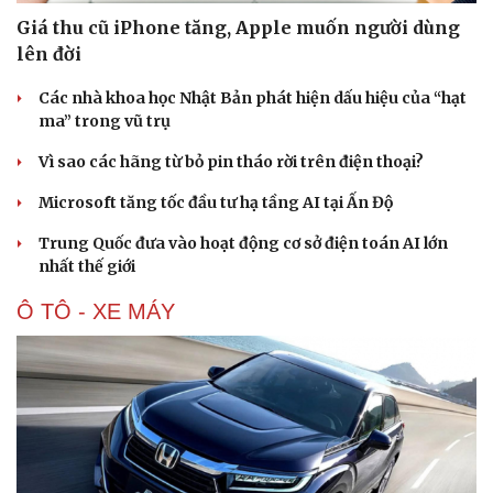
Nam khoa
Giá thu cũ iPhone tăng, Apple muốn người dùng
Làm đẹp - giảm cân
lên đời
Phòng mạch online
Ăn sạch sống khỏe
Các nhà khoa học Nhật Bản phát hiện dấu hiệu của “hạt
ma” trong vũ trụ
Vì sao các hãng từ bỏ pin tháo rời trên điện thoại?
Microsoft tăng tốc đầu tư hạ tầng AI tại Ấn Độ
Trung Quốc đưa vào hoạt động cơ sở điện toán AI lớn
nhất thế giới
Ô TÔ - XE MÁY