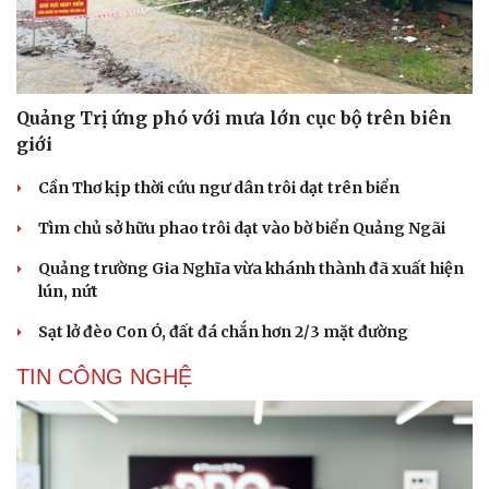
Du lịch
Podcast
Tư vấn
Câu chuyện thời sự
Săn Tour
Đọc truyện đêm khuya
check-in
Cửa sổ tình yêu
Quảng Trị ứng phó với mưa lớn cục bộ trên biên
Kể chuyện cho bé
Hạt giống tâm hồn
giới
Cần Thơ kịp thời cứu ngư dân trôi dạt trên biển
Tìm chủ sở hữu phao trôi dạt vào bờ biển Quảng Ngãi
Quảng trường Gia Nghĩa vừa khánh thành đã xuất hiện
lún, nứt
Sạt lở đèo Con Ó, đất đá chắn hơn 2/3 mặt đường
TIN CÔNG NGHỆ