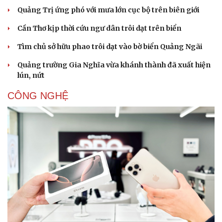
Quảng Trị ứng phó với mưa lớn cục bộ trên biên giới
Cần Thơ kịp thời cứu ngư dân trôi dạt trên biển
Tìm chủ sở hữu phao trôi dạt vào bờ biển Quảng Ngãi
Quảng trường Gia Nghĩa vừa khánh thành đã xuất hiện
lún, nứt
CÔNG NGHỆ
Sức khỏe
Đời sống
Dinh dưỡng - món ngon
Nhà đẹp
Cây thuốc
Blog
Sản phụ khoa
Tình yêu - Gia đình
Nhi khoa