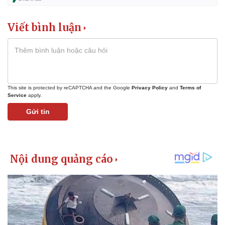
Viết bình luận
This site is protected by reCAPTCHA and the Google
Privacy Policy
and
Terms of
Service
apply.
Gửi tin
Kinh tế
Thị trường
Bất động sản
Giá vàng
Khởi nghiệp
Tiêu dùng
Tỷ giá
Chứng khoán
Giá cà phê