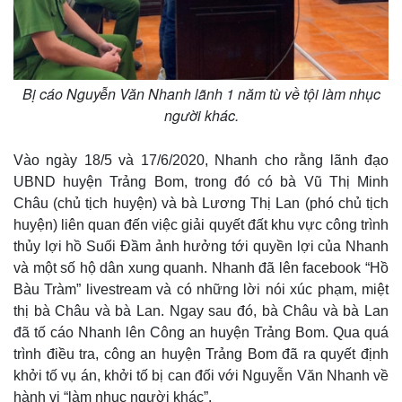
Bị cáo Nguyễn Văn Nhanh lãnh 1 năm tù về tội làm nhục
người khác.
Vào ngày 18/5 và 17/6/2020, Nhanh cho rằng lãnh đạo
UBND huyện Trảng Bom, trong đó có bà Vũ Thị Minh
Châu (chủ tịch huyện) và bà Lương Thị Lan (phó chủ tịch
huyện) liên quan đến việc giải quyết đất khu vực công trình
thủy lợi hồ Suối Đầm ảnh hưởng tới quyền lợi của Nhanh
và một số hộ dân xung quanh. Nhanh đã lên facebook “Hồ
Bàu Tràm” livestream và có những lời nói xúc phạm, miệt
thị bà Châu và bà Lan. Ngay sau đó, bà Châu và bà Lan
đã tố cáo Nhanh lên Công an huyện Trảng Bom. Qua quá
trình điều tra, công an huyện Trảng Bom đã ra quyết định
khởi tố vụ án, khởi tố bị can đối với Nguyễn Văn Nhanh về
hành vi “làm nhục người khác”.