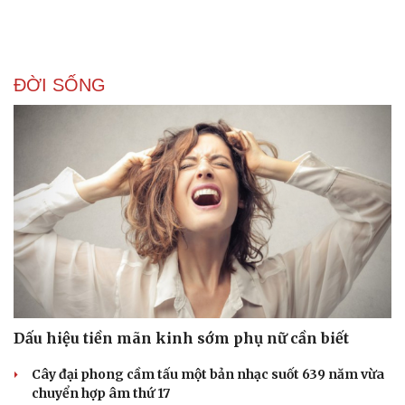
Doanh nghiệp
Công nghệ
Thông tin doanh nghiệp
Sành điệu
Doanh nghiệp 24h
Tin Công nghệ
ĐỜI SỐNG
Doanh nhân
Trải nghiệm
Vì cộng đồng
Chuyển đổi số
Dấu hiệu tiền mãn kinh sớm phụ nữ cần biết
Cây đại phong cầm tấu một bản nhạc suốt 639 năm vừa
chuyển hợp âm thứ 17