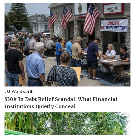
Kinh tế
Thị trường
Bất động sản
Giá vàng
Khởi nghiệp
Tiêu dùng
Tỷ giá
Chứng khoán
Giá cà phê