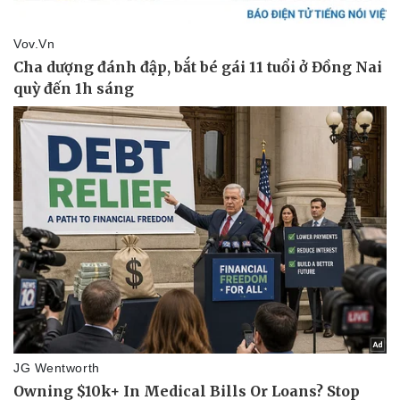
Pháp luật
Quân sự - Quốc phòng
Vụ án
Vũ khí
Tin nóng
Việt Nam