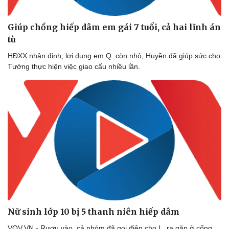
Giúp chồng hiếp dâm em gái 7 tuổi, cả hai lĩnh án
tù
HĐXX nhận định, lợi dụng em Q. còn nhỏ, Huyền đã giúp sức cho
Tưởng thực hiện việc giao cấu nhiều lần.
Nữ sinh lớp 10 bị 5 thanh niên hiếp dâm
Thể thao
Ô tô - Xe máy
Bóng đá
Ô tô
VOV.VN - Rượu vào, cả nhóm đã gọi điện cho L. ra gặp ở cổng