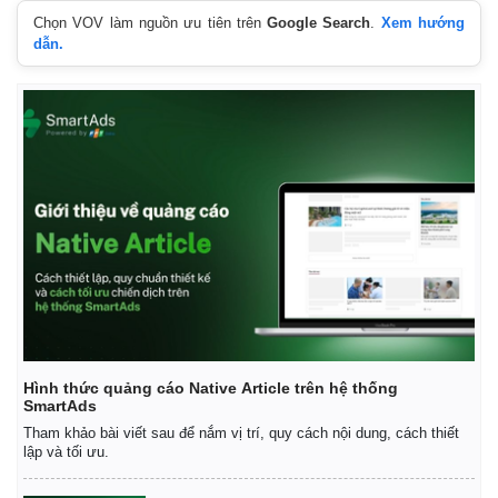
Chọn VOV làm nguồn ưu tiên trên
Google Search
.
Xem hướng
dẫn.
Thế giới
Multimedia
Quan sát
Video
Cuộc sống đó đây
Ảnh
Hồ sơ
E-Magazine
Hình thức quảng cáo Native Article trên hệ thống
SmartAds
Infographic
Tham khảo bài viết sau để nắm vị trí, quy cách nội dung, cách thiết
lập và tối ưu.