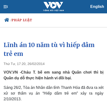
English
PHÁP LUẬT
/
Lĩnh án 10 năm tù vì hiếp dâm
Chính trị
Xã hội
Đảng
Tin 24h
trẻ em
Tổ chức nhân sự
Dự báo thời tiết
Quốc hội
Giáo dục
Thứ Tư, 17:20, 26/02/2014
Nhận diện sự thật
Dấu ấn VOV
Việc làm
VOV.VN -Cháu T. bế em sang nhà Quân chơi thì bị
Biển đảo
Quân dụ dỗ thực hiện hành vi đồi bại.
Sáng 26/2, Tòa án Nhân dân tỉnh Thanh Hóa đã đưa ra xét
xử sơ thẩm vụ án “Hiếp dâm trẻ em” xảy ra ngày
2/10/2013.