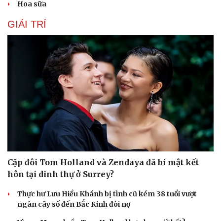
Hoa sữa
GIẢI TRÍ
Du lịch
Podcast
Tư vấn
Câu chuyện thời sự
Săn Tour
Đọc truyện đêm khuya
check-in
Cửa sổ tình yêu
Cặp đôi Tom Holland và Zendaya đã bí mật kết
Kể chuyện cho bé
hôn tại dinh thự ở Surrey?
Hạt giống tâm hồn
Thực hư Lưu Hiểu Khánh bị tình cũ kém 38 tuổi vượt
ngàn cây số đến Bắc Kinh đòi nợ