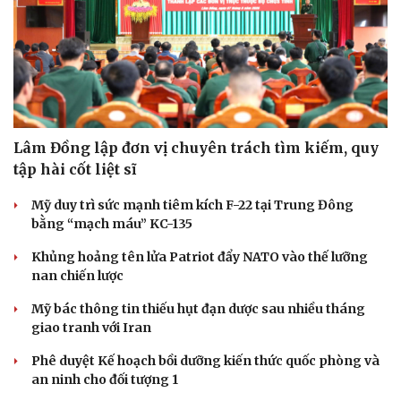
Sức khỏe
Đời sống
Dinh dưỡng - món ngon
Nhà đẹp
Cây thuốc
Blog
Sản phụ khoa
Tình yêu - Gia đình
Lâm Đồng lập đơn vị chuyên trách tìm kiếm, quy
Nhi khoa
tập hài cốt liệt sĩ
Nam khoa
Làm đẹp - giảm cân
Mỹ duy trì sức mạnh tiêm kích F-22 tại Trung Đông
Phòng mạch online
bằng “mạch máu” KC-135
Ăn sạch sống khỏe
Khủng hoảng tên lửa Patriot đẩy NATO vào thế lưỡng
nan chiến lược
Mỹ bác thông tin thiếu hụt đạn dược sau nhiều tháng
giao tranh với Iran
Phê duyệt Kế hoạch bồi dưỡng kiến thức quốc phòng và
an ninh cho đối tượng 1