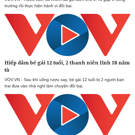
Lịch thi đấu bóng đá
Xe máy
trường rồi thực hiện hành vi đồi bại.
Thế giới thể thao
Tư vấn
eSports
Hậu trường
Hiếp dâm bé gái 12 tuổi, 2 thanh niên lĩnh 18 năm
tù
VOV.VN - Sau khi uống rượu say, bé gái 12 tuổi bị 2 người bạn
trai đưa vào nhà nghỉ làm chuyện đồi bại.