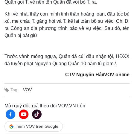
Quân gọi T. về nên tên Quân đã vội bỏ T. ra.
Khi về nhà, thấy con mình tinh thần hoảng loạn, đầu tóc bù
xù, mẹ cháu T. gặng hỏi và T. kể lại toàn bộ sự việc. Chị D.
ra Công an địa phương trình báo về vụ việc. Sau đó, tên
Quân bị bắt giữ.
Trước vành móng ngựa, Quân đã cúi đầu nhận tội, HĐXX
đã tuyên phạt Nguyễn Quang Quân 10 năm tù giam./.
CTV Nguyễn Hải/VOV online
Tag:
VOV
Mời quý độc giả theo dõi VOV.VN trên
Thêm VOV trên Google