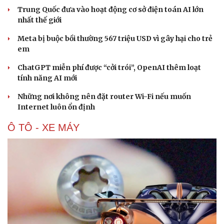
Trung Quốc đưa vào hoạt động cơ sở điện toán AI lớn
nhất thế giới
Meta bị buộc bồi thường 567 triệu USD vì gây hại cho trẻ
em
ChatGPT miễn phí được “cởi trói”, OpenAI thêm loạt
tính năng AI mới
Những nơi không nên đặt router Wi-Fi nếu muốn
Văn hóa
Giải trí
Internet luôn ổn định
Sân khấu - Điện ảnh
Nghệ sĩ
Ô TÔ - XE MÁY
Văn học
Thời trang
Âm nhạc
Sao Việt
Di sản