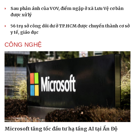
Sau phản ánh của VOV, điểm ngập ở xã Lưu Vệ cơ bản
được xử lý
56 trụ sở công dôi dư ở TP.HCM được chuyển thành cơ sở
y tế, giáo dục
CÔNG NGHỆ
Microsoft tăng tốc đầu tư hạ tầng AI tại Ấn Độ