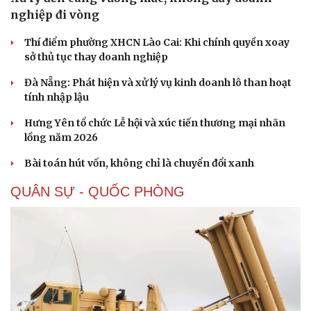
nghiệp đi vòng
Thí điểm phường XHCN Lào Cai: Khi chính quyền xoay
sở thủ tục thay doanh nghiệp
Đà Nẵng: Phát hiện và xử lý vụ kinh doanh lô than hoạt
tính nhập lậu
Sức khỏe
Đời sống
Hưng Yên tổ chức Lễ hội và xúc tiến thương mại nhãn
Dinh dưỡng - món ngon
Nhà đẹp
lồng năm 2026
Cây thuốc
Blog
Sản phụ khoa
Tình yêu - Gia đình
Bài toán hút vốn, không chỉ là chuyển đổi xanh
Nhi khoa
Nam khoa
QUÂN SỰ - QUỐC PHÒNG
Làm đẹp - giảm cân
Phòng mạch online
Ăn sạch sống khỏe