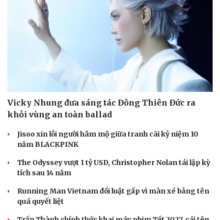
Hạt giống tâm hồn
Vicky Nhung đưa sáng tác Đông Thiên Đức ra
khỏi vùng an toàn ballad
Jisoo xin lỗi người hâm mộ giữa tranh cãi kỷ niệm 10
năm BLACKPINK
The Odyssey vượt 1 tỷ USD, Christopher Nolan tái lập kỳ
tích sau 14 năm
Running Man Vietnam đổi luật gấp vì màn xé bảng tên
quá quyết liệt
Trấn Thành chính thức khai máy phim Tết 2027, cái tên