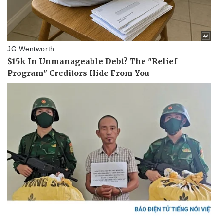
Vụ án
Vũ khí
Tin nóng
Việt Nam
Tư vấn luật
Phân tích