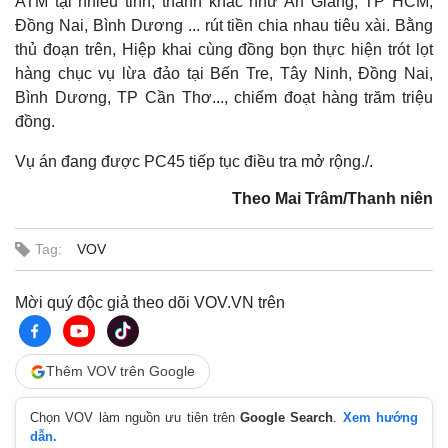
ATM tại nhiều tỉnh, thành khác như An Giang, TP HCM,
Đồng Nai, Bình Dương ... rút tiền chia nhau tiêu xài. Bằng
thủ đoạn trên, Hiệp khai cùng đồng bọn thực hiện trót lọt
hàng chục vụ lừa đảo tại Bến Tre, Tây Ninh, Đồng Nai,
Bình Dương, TP Cần Thơ..., chiếm đoạt hàng trăm triệu
đồng.
Vụ án đang được PC45 tiếp tục điều tra mở rộng./.
Theo Mai Trâm/Thanh niên
Tag:
VOV
Mời quý độc giả theo dõi VOV.VN trên
Thêm VOV trên Google
Chọn VOV làm nguồn ưu tiên trên
Google Search
.
Xem hướng
dẫn.