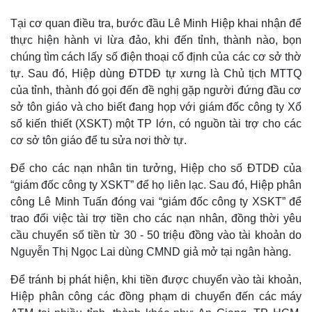
Tại cơ quan điều tra, bước đầu Lê Minh Hiệp khai nhận để
thực hiện hành vi lừa đảo, khi đến tỉnh, thành nào, bọn
chúng tìm cách lấy số điện thoại cố định của các cơ sở thờ
tự. Sau đó, Hiệp dùng ĐTDĐ tự xưng là Chủ tịch MTTQ
của tỉnh, thành đó gọi đến đề nghị gặp người đứng đầu cơ
sở tôn giáo và cho biết đang họp với giám đốc công ty Xổ
số kiến thiết (XSKT) một TP lớn, có nguồn tài trợ cho các
cơ sở tôn giáo để tu sửa nơi thờ tự.
Để cho các nạn nhân tin tưởng, Hiệp cho số ĐTDĐ của
“giám đốc công ty XSKT” để họ liên lạc. Sau đó, Hiệp phân
công Lê Minh Tuấn đóng vai “giám đốc công ty XSKT” để
Thế giới
Multimedia
trao đổi việc tài trợ tiền cho các nạn nhân, đồng thời yêu
Quan sát
Video
Cuộc sống đó đây
Ảnh
cầu chuyển số tiền từ 30 - 50 triệu đồng vào tài khoản do
Hồ sơ
E-Magazine
Nguyễn Thị Ngọc Lai dùng CMND giả mở tại ngân hàng.
Infographic
Để tránh bị phát hiện, khi tiền được chuyển vào tài khoản,
Hiệp phân công các đồng phạm di chuyển đến các máy