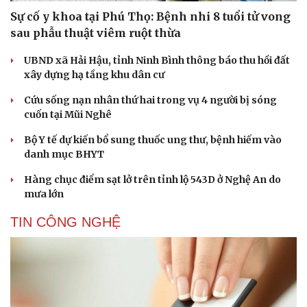
Sự cố y khoa tại Phú Thọ: Bệnh nhi 8 tuổi tử vong
sau phẫu thuật viêm ruột thừa
UBND xã Hải Hậu, tỉnh Ninh Bình thông báo thu hồi đất
xây dựng hạ tầng khu dân cư
Cứu sống nạn nhân thứ hai trong vụ 4 người bị sóng
cuốn tại Mũi Nghê
Bộ Y tế dự kiến bổ sung thuốc ung thư, bệnh hiếm vào
danh mục BHYT
Hàng chục điểm sạt lở trên tỉnh lộ 543D ở Nghệ An do
mưa lớn
TIN CÔNG NGHỆ