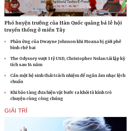
Phó huyện trưởng của Hàn Quốc quảng bá lễ hội
truyền thống ở miền Tây
Phản ứng của Dwayne Johnson khi Moana bị giới phê
bình chê bai
The Odyssey vượt 1 tỷ USD, Christopher Nolan tái lập kỳ
tích sau 14 năm
Cần một hệ sinh thái trách nhiệm để ngăn âm nhạc lệch
chuẩn
Khi bảo tàng đưa hiện vật bước ra khỏi tủ kính trò
chuyện cùng công chúng
Du lịch
Podcast
GIẢI TRÍ
Tư vấn
Câu chuyện thời sự
Săn Tour
Đọc truyện đêm khuya
check-in
Cửa sổ tình yêu
Kể chuyện cho bé