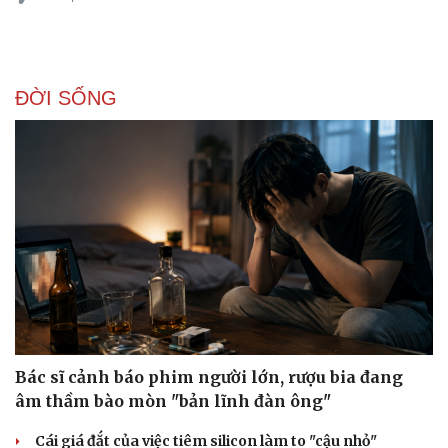
ĐỜI SỐNG
Bác sĩ cảnh báo phim người lớn, rượu bia đang
âm thầm bào mòn "bản lĩnh đàn ông"
Cái giá đắt của việc tiêm silicon làm to "cậu nhỏ"