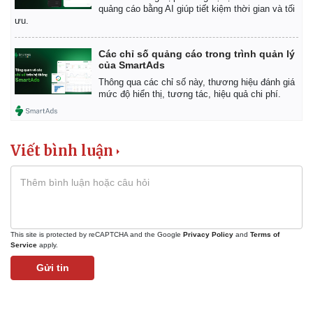
quảng cáo bằng AI giúp tiết kiệm thời gian và tối
ưu.
Các chỉ số quảng cáo trong trình quản lý
của SmartAds
Thông qua các chỉ số này, thương hiệu đánh giá
mức độ hiển thị, tương tác, hiệu quả chi phí.
Viết bình luận
This site is protected by reCAPTCHA and the Google
Privacy Policy
and
Terms of
Kinh tế
Thị trường
Service
apply.
Bất động sản
Giá vàng
Gửi tin
Khởi nghiệp
Tiêu dùng
Tỷ giá
Chứng khoán