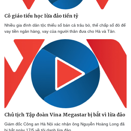
Cô giáo tiểu học lừa đảo tiền tỷ
Nhiều gia đình dân tộc thiểu số bán cả trâu bò, thế chấp sổ đỏ để
vay tiền ngân hàng, vay của người thân đưa cho Hà và Tân.
Chủ tịch Tập đoàn Vina Megastar bị bắt vì lừa đảo
Giám đốc Công an Hà Nội xác nhận ông Nguyễn Hoàng Long đã
bị bắt ngày 17/5 về tội danh lừa đảo.