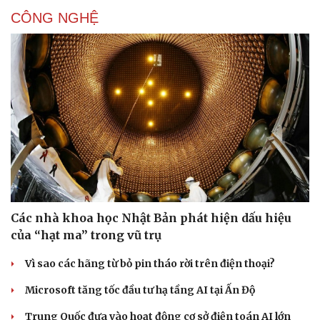
CÔNG NGHỆ
Văn hóa
Giải trí
Các nhà khoa học Nhật Bản phát hiện dấu hiệu
Sân khấu - Điện ảnh
Nghệ sĩ
của “hạt ma” trong vũ trụ
Văn học
Thời trang
Âm nhạc
Sao Việt
Vì sao các hãng từ bỏ pin tháo rời trên điện thoại?
Di sản
Microsoft tăng tốc đầu tư hạ tầng AI tại Ấn Độ
Trung Quốc đưa vào hoạt động cơ sở điện toán AI lớn