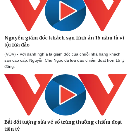
Thể thao
Ô tô - Xe máy
Bóng đá
Ô tô
Lịch thi đấu bóng đá
Xe máy
Thế giới thể thao
Tư vấn
eSports
Hậu trường
Nguyên giám đốc khách sạn lĩnh án 16 năm tù vì
tội lừa đảo
(VOV) - Với danh nghĩa là giám đốc của chuỗi nhà hàng khách
sạn cao cấp, Nguyễn Chu Ngọc đã lừa đảo chiếm đoạt hơn 15 tỷ
đồng.
Bắt đối tượng sửa vé số trúng thưởng chiếm đoạt
tiền tỷ