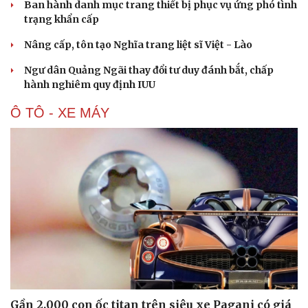
Ban hành danh mục trang thiết bị phục vụ ứng phó tình
trạng khẩn cấp
Nâng cấp, tôn tạo Nghĩa trang liệt sĩ Việt - Lào
Ngư dân Quảng Ngãi thay đổi tư duy đánh bắt, chấp
hành nghiêm quy định IUU
Văn hóa
Giải trí
Ô TÔ - XE MÁY
Sân khấu - Điện ảnh
Nghệ sĩ
Văn học
Thời trang
Âm nhạc
Sao Việt
Di sản
Gần 2.000 con ốc titan trên siêu xe Pagani có giá