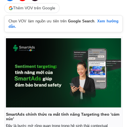
Thế giới
Multimedia
Thêm VOV trên Google
Quan sát
Video
Cuộc sống đó đây
Ảnh
Chọn VOV làm nguồn ưu tiên trên
Google Search
.
Xem hướng
Hồ sơ
E-Magazine
dẫn.
Infographic
SmartAds chính thức ra mắt tính năng Targeting theo 'cảm
xúc'
Đây là bước mở rộng quan trọng trong hệ sinh thái contextual