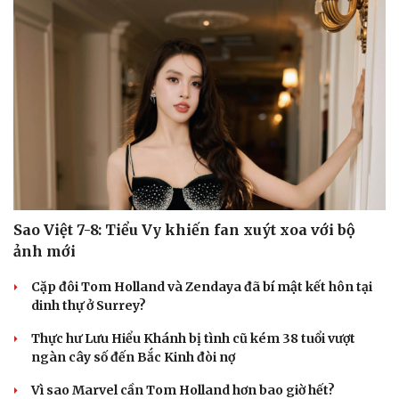
check-in
Cửa sổ tình yêu
Kể chuyện cho bé
Hạt giống tâm hồn
Sao Việt 7-8: Tiểu Vy khiến fan xuýt xoa với bộ
ảnh mới
Cặp đôi Tom Holland và Zendaya đã bí mật kết hôn tại
dinh thự ở Surrey?
Thực hư Lưu Hiểu Khánh bị tình cũ kém 38 tuổi vượt
ngàn cây số đến Bắc Kinh đòi nợ
Vì sao Marvel cần Tom Holland hơn bao giờ hết?