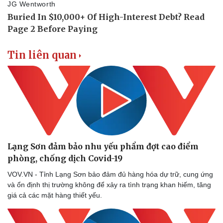
Tin liên quan
Thể thao
Ô tô - Xe máy
Bóng đá
Ô tô
Lạng Sơn đảm bảo nhu yếu phẩm đợt cao điểm
Lịch thi đấu bóng đá
Xe máy
phòng, chống dịch Covid-19
Thế giới thể thao
Tư vấn
eSports
VOV.VN - Tỉnh Lạng Sơn bảo đảm đủ hàng hóa dự trữ, cung ứng
Hậu trường
và ổn định thị trường không để xảy ra tình trạng khan hiếm, tăng
giá cả các mặt hàng thiết yếu.