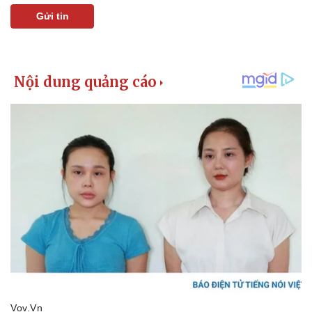
Gửi tin
Kinh tế
Thị trường
Bất động sản
Giá vàng
Khởi nghiệp
Tiêu dùng
Tỷ giá
Chứng khoán
Giá cà phê