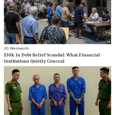
Pháp luật
Quân sự - Quốc phòng
Vụ án
Vũ khí
Tin nóng
Việt Nam
Tư vấn luật
Phân tích