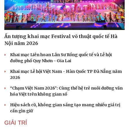
Ấn tượng khai mạc Festival võ thuật quốc tế Hà
Nội năm 2026
Khai mạc Liên hoan Lân Sư Rồng quốc tế và Lễ hội
đường phố Quy Nhơn - Gia Lai
Khai mạc Lễ hội Việt Nam - Hàn Quốc TP Đà Nẵng năm
2026
“Chạm Việt Nam 2026”: Cùng thế hệ trẻ nuôi dưỡng văn
hóa Việt trên không gian số
Hiệu sách cũ, không gian sáng tạo mang nhiều giá trị
Du lịch
Podcast
cần gìn giữ
Tư vấn
Câu chuyện thời sự
GIẢI TRÍ
Săn Tour
Đọc truyện đêm khuya