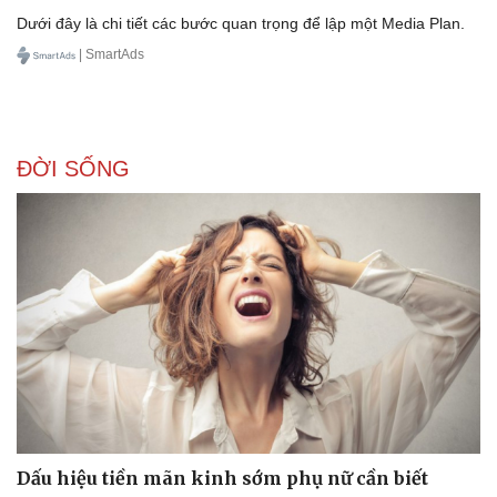
Dưới đây là chi tiết các bước quan trọng để lập một Media Plan.
| SmartAds
Doanh nghiệp
Công nghệ
Thông tin doanh nghiệp
Sành điệu
Doanh nghiệp 24h
Tin Công nghệ
Doanh nhân
Trải nghiệm
Vì cộng đồng
Chuyển đổi số
ĐỜI SỐNG
Dấu hiệu tiền mãn kinh sớm phụ nữ cần biết