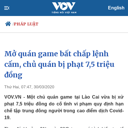
English
PHÁP LUẬT
/
Mở quán game bất chấp lệnh
Chính trị
Xã hội
Đảng
Tin 24h
cấm, chủ quán bị phạt 7,5 triệu
Tổ chức nhân sự
Dự báo thời tiết
đồng
Quốc hội
Giáo dục
Nhận diện sự thật
Dấu ấn VOV
Việc làm
Thứ Hai, 07:47, 30/03/2020
Biển đảo
VOV.VN - Một chủ quán game tại Lào Cai vừa bị xử
phạt 7,5 triệu đồng do cố tình vi phạm quy định hạn
chế tập trung đông người trong cao điểm dịch Covid-
19.