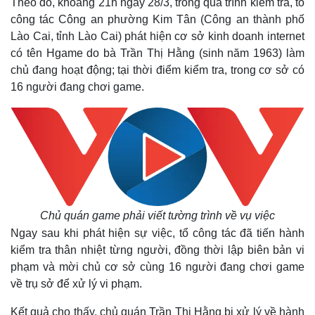
Theo đó, khoảng 21h ngày 28/3, trong quá trình kiểm tra, tổ
công tác Công an phường Kim Tân (Công an thành phố
Lào Cai, tỉnh Lào Cai) phát hiện cơ sở kinh doanh internet
có tên Hgame do bà Trần Thị Hằng (sinh năm 1963) làm
chủ đang hoạt động; tại thời điểm kiểm tra, trong cơ sở có
16 người đang chơi game.
Chủ quán game phải viết tường trình về vụ việc
Ngay sau khi phát hiện sự việc, tổ công tác đã tiến hành
kiểm tra thân nhiệt từng người, đồng thời lập biên bản vi
phạm và mời chủ cơ sở cùng 16 người đang chơi game
về trụ sở để xử lý vi phạm.
Kết quả cho thấy, chủ quán Trần Thị Hằng bị xử lý về hành