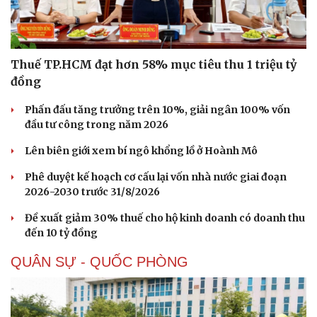
Thuế TP.HCM đạt hơn 58% mục tiêu thu 1 triệu tỷ
đồng
Phấn đấu tăng trưởng trên 10%, giải ngân 100% vốn
đầu tư công trong năm 2026
Lên biên giới xem bí ngô khổng lồ ở Hoành Mô
Phê duyệt kế hoạch cơ cấu lại vốn nhà nước giai đoạn
2026-2030 trước 31/8/2026
Sức khỏe
Đời sống
Đề xuất giảm 30% thuế cho hộ kinh doanh có doanh thu
Dinh dưỡng - món ngon
Nhà đẹp
đến 10 tỷ đồng
Cây thuốc
Blog
Sản phụ khoa
Tình yêu - Gia đình
QUÂN SỰ - QUỐC PHÒNG
Nhi khoa
Nam khoa
Làm đẹp - giảm cân
Phòng mạch online